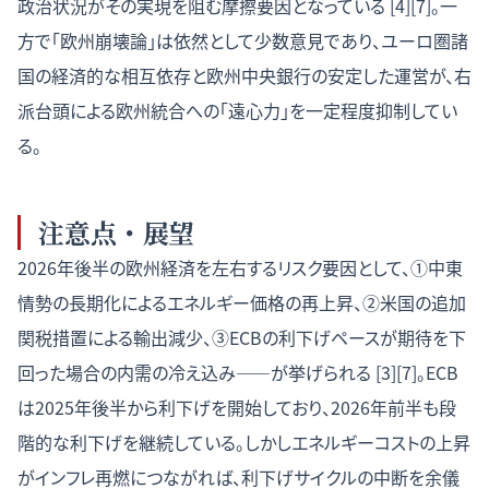
政治状況がその実現を阻む摩擦要因となっている [4][7]。一
方で「欧州崩壊論」は依然として少数意見であり、ユーロ圏諸
国の経済的な相互依存と欧州中央銀行の安定した運営が、右
派台頭による欧州統合への「遠心力」を一定程度抑制してい
る。
注意点・展望
2026年後半の欧州経済を左右するリスク要因として、①中東
情勢の長期化によるエネルギー価格の再上昇、②米国の追加
関税措置による輸出減少、③ECBの利下げペースが期待を下
回った場合の内需の冷え込み——が挙げられる [3][7]。ECB
は2025年後半から利下げを開始しており、2026年前半も段
階的な利下げを継続している。しかしエネルギーコストの上昇
がインフレ再燃につながれば、利下げサイクルの中断を余儀