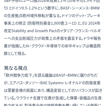
S&P予想のユーロ圏2026年成長1.1%（10年平均1.5%下回
り）とドイツ0.5-1.2%という数字に、BASF・シーメンス・BMW
の生産拠点欧州域外移転が重なる。ドイツのデット・ブレーキ
事実上の修正（防衛特別基金1,000億ユーロ）と、EU 2024年
改定Stability and Growth Pactのイタリア・フランス・ベルギ
ーへの支出削減圧力が政策上の矛盾を露呈する。ドラギ報告
書が指摘したAI・クラウド・半導体での米中ギャップは構造問
題として残る。
異なる視点
「欧州競争力低下」を語る議論はBASF・BMWに偏りがちだ
が、エアバス・ダッソー・BAE Systems・レオナルドの防衛産業
は需要急増の局面にあり、構造変容としてのリバランスが起き
ている。ウクライナ支援で在庫が急減した弾薬・装備品の生産
能力拡大が、製造業全体の地殻変動を覆い隠している側面に