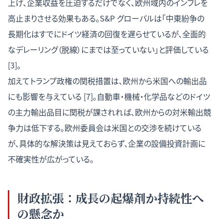
上げ、企業収益を圧迫するだけでなく、欧州域内のインフレを
高止まりさせる効果もある。S&P グローバルは「中東紛争の
長期化はすでにドイツ経済の回復を遅らせているが、全面的
なデレーリング（脱線）にまでは至っていない」と評価している
[3]。
加えてトランプ政権の関税措置は、欧州から米国への輸出品
にも影響を与えている [7]。自動車・機械・化学品などのドイツ
の主力輸出品目に関税が課されれば、欧州からの対米輸出競
争力は低下する。欧州委員会は米国との交渉を続けている
が、具体的な解決策は見えておらず、企業の設備投資計画に
不確実性が広がっている。
財政拡張：成長の起爆剤か持続性へ
の懸念か