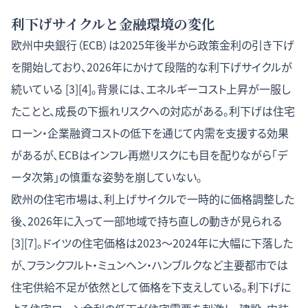
利下げサイクルと金融環境の変化
欧州中央銀行（ECB）は2025年後半から政策金利の引き下げ
を開始しており、2026年にかけて段階的な利下げサイクルが
続いている [3][4]。背景には、エネルギーコスト上昇が一服し
たことと、成長の下振れリスクへの対応がある。利下げは住宅
ローン・企業融資コストの低下を通じて内需を支援する効果
があるが、ECBはインフレ再燃リスクにも目を配りながら「デ
ータ次第」の慎重な姿勢を崩していない。
欧州の住宅市場は、利上げサイクルで一時的に価格調整した
後、2026年に入って一部地域で持ち直しの動きが見られる
[3][7]。ドイツの住宅価格は2023〜2024年に大幅に下落した
が、フランクフルト・ミュンヘン・ハンブルクなど主要都市では
住宅供給不足が依然として価格を下支えしている。利下げに