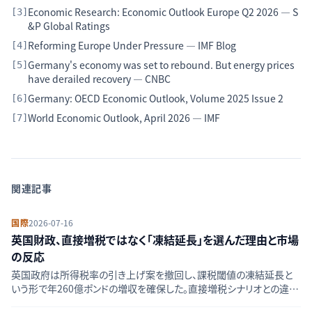
Economic Research: Economic Outlook Europe Q2 2026 — S
[
3
]
&P Global Ratings
Reforming Europe Under Pressure — IMF Blog
[
4
]
Germany's economy was set to rebound. But energy prices
[
5
]
have derailed recovery — CNBC
Germany: OECD Economic Outlook, Volume 2025 Issue 2
[
6
]
World Economic Outlook, April 2026 — IMF
[
7
]
関連記事
国際
2026-07-16
英国財政、直接増税ではなく「凍結延長」を選んだ理由と市場
の反応
英国政府は所得税率の引き上げ案を撤回し、課税閾値の凍結延長と
いう形で年260億ポンドの増収を確保した。直接増税シナリオとの違い
を比較し、英国債利回りと株式市場への影響を検証する。