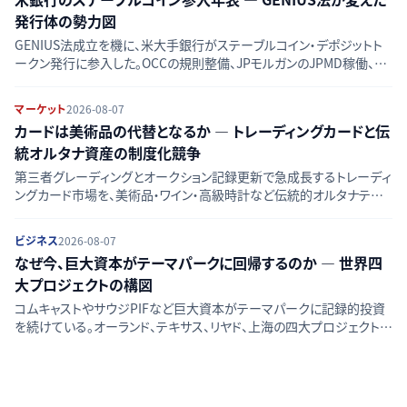
発行体の勢力図
GENIUS法成立を機に、米大手銀行がステーブルコイン・デポジットト
ークン発行に参入した。OCCの規則整備、JPモルガンのJPMD稼働、銀
行連合ZLUSDの動きを時系列で整理し、競合図の変化をたどる。
マーケット
2026-08-07
カードは美術品の代替となるか — トレーディングカードと伝
統オルタナ資産の制度化競争
第三者グレーディングとオークション記録更新で急成長するトレーディ
ングカード市場を、美術品・ワイン・高級時計など伝統的オルタナティブ
資産と比較し、流動性・価格透明性・リスクの違いを検証する。
ビジネス
2026-08-07
なぜ今、巨大資本がテーマパークに回帰するのか — 世界四
大プロジェクトの構図
コムキャストやサウジPIFなど巨大資本がテーマパークに記録的投資
を続けている。オーランド、テキサス、リヤド、上海の四大プロジェクトか
ら、AI・配信全盛期にリアル体験へ資金が向かう背景を読み解く。