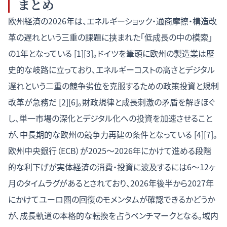
まとめ
欧州経済の2026年は、エネルギーショック・通商摩擦・構造改
革の遅れという三重の課題に挟まれた「低成長の中の模索」
の1年となっている [1][3]。ドイツを筆頭に欧州の製造業は歴
史的な岐路に立っており、エネルギーコストの高さとデジタル
遅れという二重の競争劣位を克服するための政策投資と規制
改革が急務だ [2][6]。財政規律と成長刺激の矛盾を解きほぐ
し、単一市場の深化とデジタル化への投資を加速させること
が、中長期的な欧州の競争力再建の条件となっている [4][7]。
欧州中央銀行（ECB）が2025〜2026年にかけて進める段階
的な利下げが実体経済の消費・投資に波及するには6〜12ヶ
月のタイムラグがあるとされており、2026年後半から2027年
にかけてユーロ圏の回復のモメンタムが確認できるかどうか
が、成長軌道の本格的な転換を占うベンチマークとなる。域内