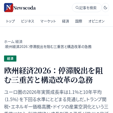
Newscoda
記事を検索
トップ
ビジネス
マーケット
経済
国際
オピニオン
ホーム
/
経済
/
欧州経済2026：停滞脱出を阻む三重苦と構造改革の急務
経済
欧州経済2026：停滞脱出を阻
む三重苦と構造改革の急務
ユーロ圏の2026年実質成長率は1.1%と10年平均
（1.5%）を下回る水準にとどまる見通しだ。トランプ関
税・エネルギー価格高騰・ドイツの産業空洞化という三