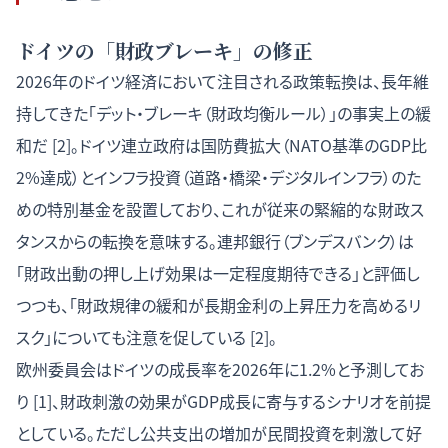
ドイツの「財政ブレーキ」の修正
2026年のドイツ経済において注目される政策転換は、長年維
持してきた「デット・ブレーキ（財政均衡ルール）」の事実上の緩
和だ [2]。ドイツ連立政府は国防費拡大（NATO基準のGDP比
2%達成）とインフラ投資（道路・橋梁・デジタルインフラ）のた
めの特別基金を設置しており、これが従来の緊縮的な財政ス
タンスからの転換を意味する。連邦銀行（ブンデスバンク）は
「財政出動の押し上げ効果は一定程度期待できる」と評価し
つつも、「財政規律の緩和が長期金利の上昇圧力を高めるリ
スク」についても注意を促している [2]。
欧州委員会はドイツの成長率を2026年に1.2%と予測してお
り [1]、財政刺激の効果がGDP成長に寄与するシナリオを前提
としている。ただし公共支出の増加が民間投資を刺激して好