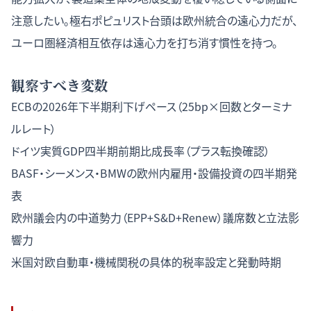
注意したい。極右ポピュリスト台頭は欧州統合の遠心力だが、
ユーロ圏経済相互依存は遠心力を打ち消す慣性を持つ。
観察すべき変数
ECBの2026年下半期利下げペース（25bp×回数とターミナ
ルレート）
ドイツ実質GDP四半期前期比成長率（プラス転換確認）
BASF・シーメンス・BMWの欧州内雇用・設備投資の四半期発
表
欧州議会内の中道勢力（EPP+S&D+Renew）議席数と立法影
響力
米国対欧自動車・機械関税の具体的税率設定と発動時期