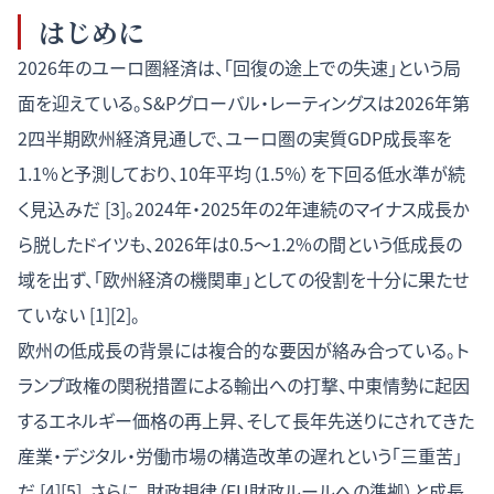
はじめに
2026年のユーロ圏経済は、「回復の途上での失速」という局
面を迎えている。S&Pグローバル・レーティングスは2026年第
2四半期欧州経済見通しで、ユーロ圏の実質GDP成長率を
1.1%と予測しており、10年平均（1.5%）を下回る低水準が続
く見込みだ [3]。2024年・2025年の2年連続のマイナス成長か
ら脱したドイツも、2026年は0.5〜1.2%の間という低成長の
域を出ず、「欧州経済の機関車」としての役割を十分に果たせ
ていない [1][2]。
欧州の低成長の背景には複合的な要因が絡み合っている。ト
ランプ政権の関税措置による輸出への打撃、中東情勢に起因
するエネルギー価格の再上昇、そして長年先送りにされてきた
産業・デジタル・労働市場の構造改革の遅れという「三重苦」
だ [4][5]。さらに、財政規律（EU財政ルールへの準拠）と成長