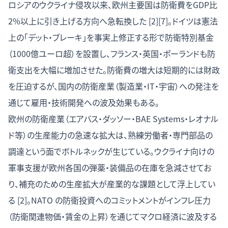
ロシアのウクライナ侵攻以来、欧州主要国は防衛費をGDP比
2%以上に引き上げる方向へ急転換した [2][7]。ドイツは憲法
上の「デット・ブレーキ」を事実上修正する形で防衛特別基金
（1000億ユーロ超）を設置し、フランス・英国・ポーランドも防
衛支出を大幅に増加させた。防衛費の増大は短期的には財政
を圧迫するが、国内の防衛産業（製造業・IT・宇宙）への発注を
通じて雇用・技術開発への波及効果もある。
欧州の防衛産業（エアバス・ダッソー・BAE Systems・レオナル
ド等）の生産能力の急速な拡大は、熟練労働者・専門部品の
調達という面でボトルネックが生じている。ウクライナ向けの
軍事支援が欧州各国の弾薬・装備品の在庫を急減させてお
り、補充のための生産拡大が産業的な課題として浮上してい
る [2]。NATO の防衛投資へのコミットメントがインフレ圧力
（防衛関連物価・賃金の上昇）を通じてマクロ経済に波及する