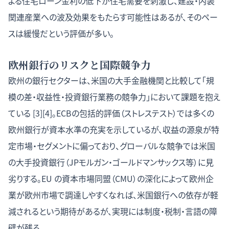
よる住宅ローン金利の低下が住宅需要を刺激し、建設・内装
関連産業への波及効果をもたらす可能性はあるが、そのペー
スは緩慢だという評価が多い。
欧州銀行のリスクと国際競争力
欧州の銀行セクターは、米国の大手金融機関と比較して「規
模の差・収益性・投資銀行業務の競争力」において課題を抱え
ている [3][4]。ECBの包括的評価（ストレステスト）では多くの
欧州銀行が資本水準の充実を示しているが、収益の源泉が特
定市場・セグメントに偏っており、グローバルな競争では米国
の大手投資銀行（JPモルガン・ゴールドマンサックス等）に見
劣りする。EU の資本市場同盟（CMU）の深化によって欧州企
業が欧州市場で調達しやすくなれば、米国銀行への依存が軽
減されるという期待があるが、実現には制度・税制・言語の障
壁が残る。