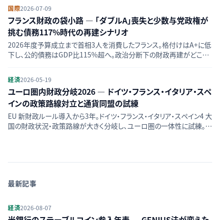
国際
2026-07-09
フランス財政の袋小路 — 「ダブルA」喪失と少数与党政権が
挑む債務117%時代の再建シナリオ
2026年度予算成立まで首相3人を消費したフランス。格付けはA+に低
下し、公的債務はGDP比115%超へ。政治分断下の財政再建がどこま
で可能か、INSEE・IMF・格付け会社のデータから構造を読み解く。
経済
2026-05-19
ユーロ圏内財政分岐2026 — ドイツ・フランス・イタリア・スペ
インの政策路線対立と通貨同盟の試練
EU 新財政ルール導入から3年。ドイツ・フランス・イタリア・スペイン4 大
国の財政状況・政策路線が大きく分岐し、ユーロ圏の一体性に試練。各
国の財政事情、政策論点、ECBへの影響を整理する。
最新記事
経済
2026-08-07
米銀行のステーブルコイン参入年表 — GENIUS法が変えた