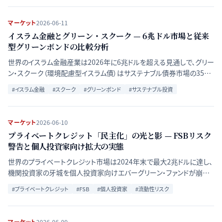
マーケット
2026-06-11
イスラム金融とグリーン・スクーク — 6兆ドル市場と従来
型グリーンボンドの比較分析
世界のイスラム金融産業は2026年に6兆ドルを超える見通しで、グリー
ン・スクーク（環境配慮型イスラム債）はサステナブル債券市場の35%
を占めるまでに成長した。利息禁止・リスク共有原則に基づくスクーク
#
イスラム金融
#
スクーク
#
グリーンボンド
#
サステナブル投資
と従来型グリーンボンドの構造的違いと投資機会を比較・分析する。
マーケット
2026-06-10
プライベートクレジット「民主化」の光と影 — FSBリスク
警告と個人投資家向け拡大の実態
世界のプライベートクレジット市場は2024年末で最大2兆ドルに達し、
機関投資家の牙城を個人投資家向けエバーグリーン・ファンドが崩し
つつある。2026年5月のFSBリポートが警告する流動性ミスマッチと金
#
プライベートクレジット
#
FSB
#
個人投資家
#
流動性リスク
融安定リスクを、機関・個人モデルの構造比較から検証する。
マーケット
2026-06-09