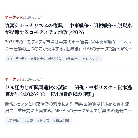
マーケット
2026-05-17
資源ナショナリズムの復興 — 中東戦争・関税戦争・脱炭素
が結節するコモディティ地政学2026
2026年のコモディティ市場は中東の軍事衝突、米中関税戦争、エネル
ギー転換の三つの力が交差する。世界銀行・IMFのデータで読み解く一
次産品価格の急騰と「資源の武器化」の実態。
#
コモディティ
#
資源ナショナリズム
#
地政学
#
エネルギー
マーケット
2026-05-17
ドル圧力と新興国通貨の試練 — 関税・中東リスク・資本逃
避が生む2026年の「EM通貨危機の連鎖」
関税ショックと中東情勢の緊張により、新興国通貨はドル高と資本流
出の二重圧力に直面する。IMF・BISのデータが示す新興国の脆弱性
と、通貨防衛のジレンマを読み解く。
#
新興国
#
為替
#
ドル高
#
資本逃避