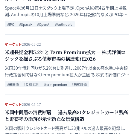
SpaceXの6月12日ナスダック上場予定、OpenAIの第4四半期上場観
測、Anthropicの10月上場準備など、2026年は記録的なメガIPO年と
なる。投資家層の構造変化、リテール参加拡大、欧州・アジア市場への
#
IPO
#
SpaceX
#
OpenAI
#
Anthropic
波及を整理する。
マーケット
2026-05-22
米超長期金利5.2%とTerm Premium拡大 — 株式評価ロ
ジックを揺さぶる債券市場の構造変化2026
米国30年債利回りが5.2%台に到達し、2007年以来の高水準。中央銀
行政策金利ではなくterm premium拡大が主因で、株式の評価ロジッ
クを根本から変える局面に入っている。
#
米国債
#
長期金利
#
term premium
#
株式評価
マーケット
2026-05-17
米国中間層の消費断層 — 過去最高のクレジットカード残高
と貯蓄率の崩落が示す新たな景気構造
米国の家計クレジットカード残高が1.33兆ドルの過去最高を記録し、