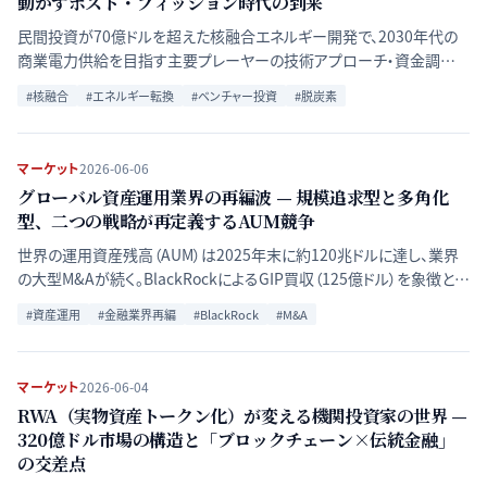
動かすポスト・フィッション時代の到来
民間投資が70億ドルを超えた核融合エネルギー開発で、2030年代の
商業電力供給を目指す主要プレーヤーの技術アプローチ・資金調達・
タイムラインが出そろった。主要4企業の比較と政府プログラムとの競
#
核融合
#
エネルギー転換
#
ベンチャー投資
#
脱炭素
合を解説する。
マーケット
2026-06-06
グローバル資産運用業界の再編波 — 規模追求型と多角化
型、二つの戦略が再定義するAUM競争
世界の運用資産残高（AUM）は2025年末に約120兆ドルに達し、業界
の大型M&Aが続く。BlackRockによるGIP買収（125億ドル）を象徴とす
る規模拡大型と、Franklin Templetonが体現するマルチ・ブティック
#
資産運用
#
金融業界再編
#
BlackRock
#
M&A
戦略。二つのアプローチを比較し、再編の構造的背景と投資家への含
意を検証する。
マーケット
2026-06-04
RWA（実物資産トークン化）が変える機関投資家の世界 —
320億ドル市場の構造と「ブロックチェーン×伝統金融」
の交差点