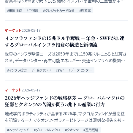
貯蓄率は3.6%まで低下した。関税・インフレ・高金利の三重苦が中間
層を直撃する構造を、連邦準備制度のデータで読み解く。
#
米国消費
#
中間層
#
クレジットカード負債
#
貯蓄率
マーケット
2026-05-17
インフラファンドの15兆ドル争奪戦 — 年金・SWFが加速
するグローバルインフラ投資の構造と新潮流
世界のインフラ整備ニーズは2050年までに150兆ドルに上ると試算さ
れる。データセンター・再生可能エネルギー・交通インフラへの機関投
資家マネーが急拡大する背景と、リターン環境の変容を読み解く。
#
インフラ投資
#
年金ファンド
#
SWF
#
データセンター
マーケット
2026-05-17
2026年ヘッジファンドの戦略格差 — グローバルマクロの
狂騒とクオンツの苦闘が問う5兆ドル産業の行方
地政学的ボラティリティが高まる2026年、マクロ系ファンドが最高益
を記録する一方でクオンツ・ボラアービトラージは深刻な損失を被っ
た。戦略間の格差拡大の構造を読み解く。
#
ヘッジファンド
#
グローバルマクロ
#
クオンツ
#
運用戦略