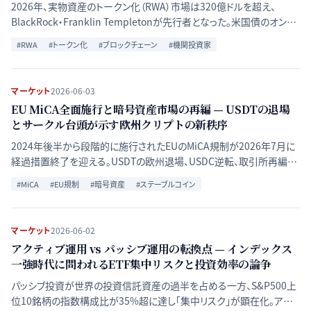
2026年、実物資産のトークン化（RWA）市場は320億ドルを超え、
BlackRock・Franklin Templetonが先行者となった。米国債のオンチ
ェーン運用から不動産・プライベートクレジットまで拡大する「第二波」
#
RWA
#
トークン化
#
ブロックチェーン
#
機関投資家
の構造と、規制・流動性・運用コストの変革を解説する。
マーケット
2026-06-03
EU MiCA全面施行と暗号資産市場の再編 — USDTの退場
とサークル台頭が示す欧州クリプトの新秩序
2024年後半から段階的に施行されたEUのMiCA規制が2026年7月に
経過措置終了を迎える。USDTの欧州退場、USDC逆転、取引所再編が
示す規制統一後の暗号資産市場の構造を解説する。
#
MiCA
#
EU規制
#
暗号資産
#
ステーブルコイン
マーケット
2026-06-02
アクティブ運用 vs パッシブ運用の転換点 — インデックス
一強時代に問われるETF集中リスクと投資効率の論争
パッシブ投資が世界の投資信託資産の過半を占める一方、S&P500上
位10銘柄の指数構成比が35%超に達し「集中リスク」が顕在化。アク