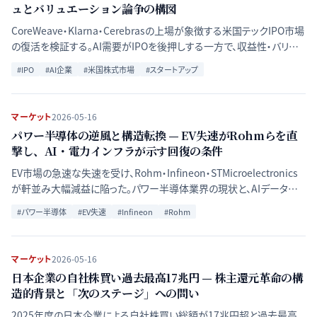
ュとバリュエーション論争の構図
CoreWeave・Klarna・Cerebrasの上場が象徴する米国テックIPO市場
の復活を検証する。AI需要がIPOを後押しする一方で、収益性・バリュ
エーション・マクロ環境という三つの試練が市場の質を問い直してい
#
IPO
#
AI企業
#
米国株式市場
#
スタートアップ
る。
マーケット
2026-05-16
パワー半導体の逆風と構造転換 — EV失速がRohmらを直
撃し、AI・電力インフラが示す回復の条件
EV市場の急速な失速を受け、Rohm・Infineon・STMicroelectronics
が軒並み大幅減益に陥った。パワー半導体業界の現状と、AIデータセン
ターや電力インフラ需要が描く回復シナリオを複数ソースで検証する。
#
パワー半導体
#
EV失速
#
Infineon
#
Rohm
マーケット
2026-05-16
日本企業の自社株買い過去最高17兆円 — 株主還元革命の構
造的背景と「次のステージ」への問い
2025年度の日本企業による自社株買い総額が17兆円超と過去最高