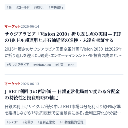
ル圧力——これらが複合する「構造的強気市場」のメカニズムを多角的
#
金
#
ゴールド
#
脱ドル
#
中央銀行
に解説する。
マーケット
2026-06-14
サウジアラビア「Vision 2030」折り返し点の実相 — PIF
の1兆ドル超運用と非石油経済の進捗・未達を検証する
2016年策定のサウジアラビア国家変革計画「Vision 2030」は2026年
に折り返しを迎えた。観光・エンターテインメント・PIF投資の成果と、再
生可能エネルギー・民間雇用・財政赤字という課題をIMF・世界銀行デ
#
サウジアラビア
#
Vision2030
#
中東
#
PIF
ータで評価する。
マーケット
2026-06-13
J-REIT利回りの再評価 ― 日銀正常化局面で変わる分配金
の持続性と投資戦略の軸足
日銀の利上げサイクルが続く中、J-REIT市場は分配利回り約4%水準
を維持しながら16兆円規模で回復基調にある。金利正常化が分配金
の持続性・借入コスト・NAVにどう作用するかを解説し、投資戦略の軸
#
J-REIT
#
利回り
#
金利正常化
#
不動産投資信託
足を整理する。