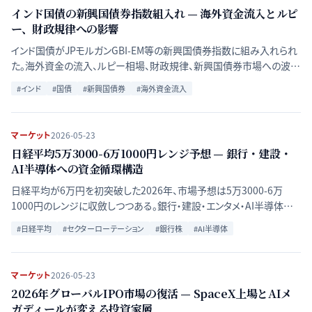
インド国債の新興国債券指数組入れ — 海外資金流入とルピ
ー、財政規律への影響
インド国債がJPモルガンGBI-EM等の新興国債券指数に組み入れられ
た。海外資金の流入、ルピー相場、財政規律、新興国債券市場への波及
を公的資料から整理する。
#
インド
#
国債
#
新興国債券
#
海外資金流入
マーケット
2026-05-23
日経平均5万3000-6万1000円レンジ予想 — 銀行・建設・
AI半導体への資金循環構造
日経平均が6万円を初突破した2026年、市場予想は5万3000-6万
1000円のレンジに収斂しつつある。銀行・建設・エンタメ・AI半導体へ
の資金流入を主軸としたセクターローテーションの構造と、為替・金
#
日経平均
#
セクターローテーション
#
銀行株
#
AI半導体
利・規制の影響を整理する。
マーケット
2026-05-23
2026年グローバルIPO市場の復活 — SpaceX上場とAIメ
ガディールが変える投資家層