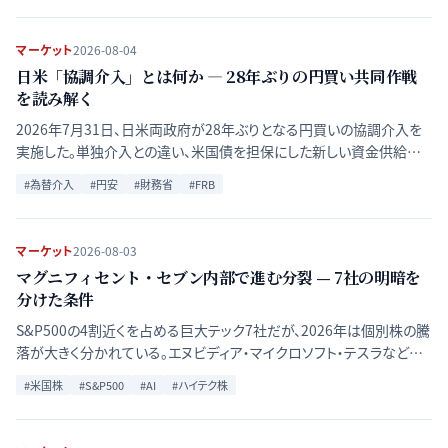
マーケット
2026-08-04
日米「協調介入」とは何か ― 28年ぶりの円買い共同作戦
を読み解く
2026年7月31日、日米両政府が28年ぶりとなる円買いの協調介入を
実施した。単独介入との違い、米国債を担保にした新しい資金供給の
仕組み、今後の影響をQ&A形式で整理する。
#
為替介入
#
円安
#
財務省
#
FRB
マーケット
2026-08-03
マグニフィセント・セブン内部で進む分裂 — 7社の明暗を
分けた条件
S&P500の4割近くを占める巨大テック7社だが、2026年は個別株の騰
落が大きく分かれている。エヌビディア・マイクロソフト・テスラなど主
要銘柄の明暗を分けた要因を比較する。
#
米国株
#
S&P500
#
AI
#
ハイテク株