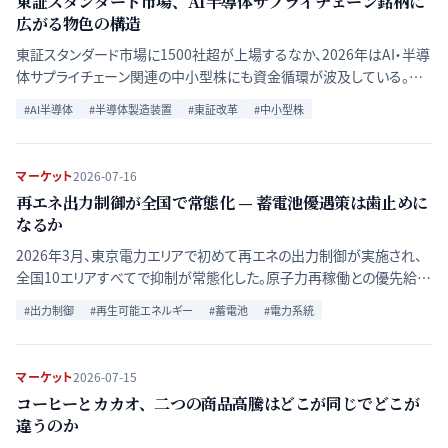
東証スタンダード市場、AI半導体サプライチェーン銘柄に
広がる物色の構造
東証スタンダード市場に1500社超が上場するなか、2026年はAI・半導
体サプライチェーン関連の中小型株にも資金循環が波及している。制
度的背景と複数銘柄の構造的共通点を客観的に整理する。
#
AI半導体
#
半導体製造装置
#
東証改革
#
中小型株
マーケット
2026-07-16
再エネ出力制御が全国で常態化 — 蓄電池優遇策は歯止めに
なるか
2026年3月、東京電力エリアで初めて再エネの出力制御が実施され、
全国10エリアすべてで抑制が常態化した。原子力再稼働との優先給電
順位の関係と、経済産業省の蓄電池優遇策の効果を時系列で検証す
#
出力制御
#
再生可能エネルギー
#
蓄電池
#
電力系統
る。
マーケット
2026-07-15
コーヒーとカカオ、二つの商品高騰はどこが同じでどこが
違うのか