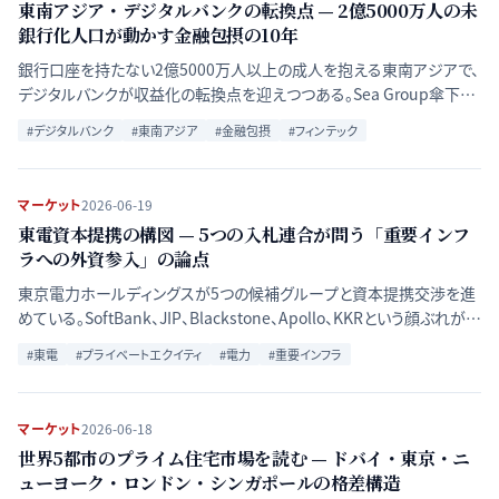
東南アジア・デジタルバンクの転換点 — 2億5000万人の未
銀行化人口が動かす金融包摂の10年
銀行口座を持たない2億5000万人以上の成人を抱える東南アジアで、
デジタルバンクが収益化の転換点を迎えつつある。Sea Group傘下の
Monee（旧SeaMoney）、GrabのGXS Bank、インドネシアのBank Jago
#
デジタルバンク
#
東南アジア
#
金融包摂
#
フィンテック
などが黒字化に近づく一方、タイ・フィリピンが新たにデジタルバンクラ
イセンスの付与を進める。金融包摂の実現を巡る10年の軌跡と現在地
を論じる。
マーケット
2026-06-19
東電資本提携の構図 — 5つの入札連合が問う「重要インフ
ラへの外資参入」の論点
東京電力ホールディングスが5つの候補グループと資本提携交渉を進
めている。SoftBank、JIP、Blackstone、Apollo、KKRという顔ぶれが示
す外資PEと国内戦略投資家の思惑の違いを比較分析し、日本の重要
#
東電
#
プライベートエクイティ
#
電力
#
重要インフラ
インフラ外資参入問題の構造を読む。
マーケット
2026-06-18
世界5都市のプライム住宅市場を読む — ドバイ・東京・ニ
ューヨーク・ロンドン・シンガポールの格差構造