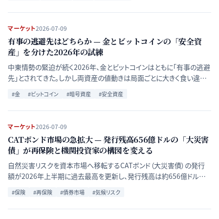
マーケット
2026-07-09
有事の逃避先はどちらか — 金とビットコインの「安全資
産」を分けた2026年の試練
中東情勢の緊迫が続く2026年、金とビットコインはともに「有事の逃避
先」とされてきた。しかし両資産の値動きは局面ごとに大きく食い違う。
相関データと資金フローから、両者の役割の違いを検証する。
#
金
#
ビットコイン
#
暗号資産
#
安全資産
マーケット
2026-07-09
CATボンド市場の急拡大 — 発行残高656億ドルの「大災害
債」が再保険と機関投資家の構図を変える
自然災害リスクを資本市場へ移転するCATボンド（大災害債）の発行
額が2026年上半期に過去最高を更新し、発行残高は約656億ドルに
達した。3年連続の二桁リターンが機関投資家を引き付ける一方、ベー
#
保険
#
再保険
#
債券市場
#
気候リスク
シスリスクやモデル不確実性という構造的課題も残る。拡大の背景と
論点を整理する。