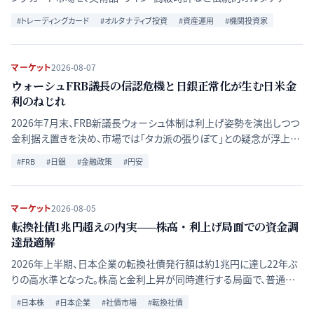
資産と比較し、流動性・価格透明性・リスクの違いを検証する。
#
トレーディングカード
#
オルタナティブ投資
#
資産運用
#
機関投資家
マーケット
2026-08-07
ウォーシュFRB議長の信認危機と日銀正常化が生む日米金
利のねじれ
2026年7月末、FRB新議長ウォーシュ体制は利上げ姿勢を演出しつつ
金利据え置きを決め、市場では「タカ派の張りぼて」との疑念が浮上し
た。日銀の正常化と絡み合う日米金融政策の分岐が為替・株式に及ぼ
#
FRB
#
日銀
#
金融政策
#
円安
す影響を整理する。
マーケット
2026-08-05
転換社債1兆円超えの内実——株高・利上げ局面での資金調
達最適解
2026年上半期、日本企業の転換社債発行額は約1兆円に達し22年ぶ
りの高水準となった。株高と金利上昇が同時進行する局面で、普通社
債・エクイティ調達と比べ転換社債が選好される構造的背景を比較整
#
日本株
#
日本企業
#
社債市場
#
転換社債
理する。