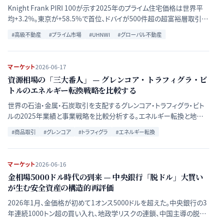
Knight Frank PIRI 100が示す2025年のプライム住宅価格は世界平
均+3.2%。東京が+58.5%で首位、ドバイが500件超の超富裕層取引で
2位。5都市の価格上昇要因と政策環境の違いを比較する。
#
高級不動産
#
プライム市場
#
UHNWI
#
グローバル不動産
マーケット
2026-06-17
資源相場の「三大番人」 — グレンコア・トラフィグラ・ビ
トルのエネルギー転換戦略を比較する
世界の石油・金属・石炭取引を支配するグレンコア・トラフィグラ・ビト
ルの2025年業績と事業戦略を比較分析する。エネルギー転換と地政
学的断片化が商品取引業界の勢力図をどう塗り替えつつあるか検証
#
商品取引
#
グレンコア
#
トラフィグラ
#
エネルギー転換
する。
マーケット
2026-06-16
金相場5000ドル時代の到来 — 中央銀行「脱ドル」大買い
が生む安全資産の構造的再評価
2026年1月、金価格が初めて1オンス5000ドルを超えた。中央銀行の3
年連続1000トン超の買い入れ、地政学リスクの連鎖、中国主導の脱ド