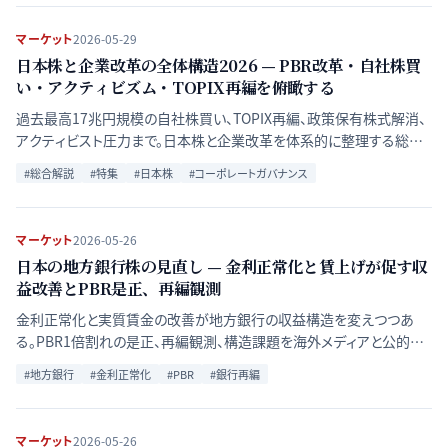
マーケット
2026-05-29
日本株と企業改革の全体構造2026 — PBR改革・自社株買
い・アクティビズム・TOPIX再編を俯瞰する
過去最高17兆円規模の自社株買い、TOPIX再編、政策保有株式解消、
アクティビスト圧力まで。日本株と企業改革を体系的に整理する総合
解説ハブ。
#
総合解説
#
特集
#
日本株
#
コーポレートガバナンス
マーケット
2026-05-26
日本の地方銀行株の見直し — 金利正常化と賃上げが促す収
益改善とPBR是正、再編観測
金利正常化と実質賃金の改善が地方銀行の収益構造を変えつつあ
る。PBR1倍割れの是正、再編観測、構造課題を海外メディアと公的機
関の資料から整理する。
#
地方銀行
#
金利正常化
#
PBR
#
銀行再編
マーケット
2026-05-26