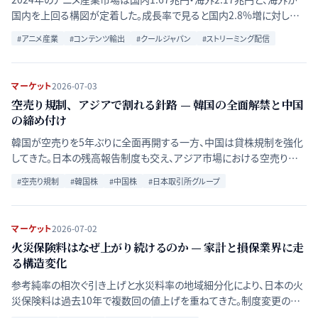
国内を上回る構図が定着した。成長率で見ると国内2.8%増に対し海
外26%増と差は大きい。二つの市場の構造の違いと、政府が掲げる輸
#
アニメ産業
#
コンテンツ輸出
#
クールジャパン
#
ストリーミング配信
出目標の現実性を比較検証する。
マーケット
2026-07-03
空売り規制、アジアで割れる針路 — 韓国の全面解禁と中国
の締め付け
韓国が空売りを5年ぶりに全面再開する一方、中国は貸株規制を強化
してきた。日本の残高報告制度も交え、アジア市場における空売り規
制の分岐と、その市場構造への含意を比較する。
#
空売り規制
#
韓国株
#
中国株
#
日本取引所グループ
マーケット
2026-07-02
火災保険料はなぜ上がり続けるのか — 家計と損保業界に走
る構造変化
参考純率の相次ぐ引き上げと水災料率の地域細分化により、日本の火
災保険料は過去10年で複数回の値上げを重ねてきた。制度変更の構
造と家計・住宅市場への波及を整理する。