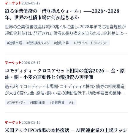
マーケット
2026-05-17
迫る企業債務の「借り換えウォール」——2026〜2028
年、世界の社債市場に何が起きるか
世界の企業債務残高は約60兆ドルに達し、2028年までに相当規模が
超低金利時代に発行された債券の借り換えを迫られる。金利差による
返済コスト急増が信用市場に与える波及リスクを検証する。
#
社債市場
#
借り換えリスク
#
金利上昇
#
プライベートクレジット
マーケット
2026-05-17
コモディティ・クロスアセット相関の変容2026 — 金・原
油・銅・小麦の連動性と分散投資の再評価
過去2年でコモディティ市場間・コモディティと株式・債券の相関構造
が大きく変化。金・原油・銅・小麦の連動性低下、地政学要因の業種別
差異が、投資家のポートフォリオ設計に新しい論点を提起している。
#
コモディティ
#
相関構造
#
分散投資
#
金
マーケット
2026-05-16
米国テックIPO市場の本格復活 — AI関連企業の上場ラッシ