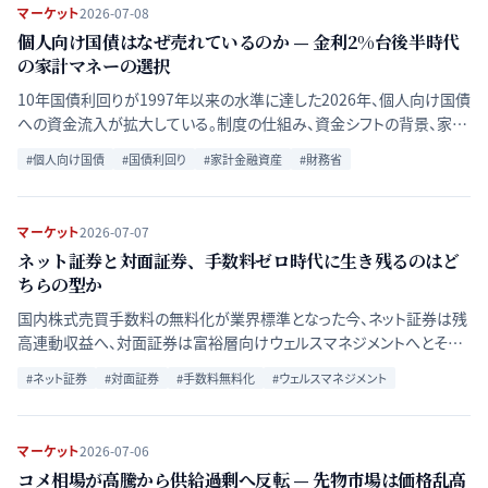
マーケット
2026-07-08
個人向け国債はなぜ売れているのか — 金利2%台後半時代
の家計マネーの選択
10年国債利回りが1997年以来の水準に達した2026年、個人向け国債
への資金流入が拡大している。制度の仕組み、資金シフトの背景、家計
と発行当局それぞれへの影響を整理する。
#
個人向け国債
#
国債利回り
#
家計金融資産
#
財務省
マーケット
2026-07-07
ネット証券と対面証券、手数料ゼロ時代に生き残るのはど
ちらの型か
国内株式売買手数料の無料化が業界標準となった今、ネット証券は残
高連動収益へ、対面証券は富裕層向けウェルスマネジメントへとそれ
ぞれ舵を切っている。二つの収益モデルの構造を比較する。
#
ネット証券
#
対面証券
#
手数料無料化
#
ウェルスマネジメント
マーケット
2026-07-06
コメ相場が高騰から供給過剰へ反転 — 先物市場は価格乱高