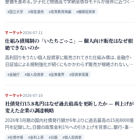
整備を進める。少子化と物価高で学納金依存モデルが限界に近づく
中、米国大学endowmentとの構造比較を通じて、国立大学連合ファン
#
国立大学
#
資産運用
#
高等教育再編
#
機関投資家
ドが日本の資本市場に持つ意味を検証する。
マーケット
2026-07-11
仕組み債規制の「いたちごっこ」— 個人向け販売はなぜ根
絶できないのか
高利回りをうたい個人投資家に販売されてきた仕組み債は、金融庁・
日証協による規制強化が続くにもかかわらず販売が根絶されない。千
葉銀行の事例を軸に規制強化の経緯と残る課題を整理する。
#
金融庁
#
個人投資家
#
証券業界
#
投資家保護
マーケット
2026-07-10
社債発行15.8兆円はなぜ過去最高を更新したか — 利上げが
変えた企業の調達戦略
2026年3月期の国内社債発行額が6年ぶりに過去最高の15兆8000億
円を記録した。日銀の政策金利1%への引き上げを背景に、銀行・事業
会社が調達戦略を転換した構造をQ&A形式で整理する。
#
社債市場
#
金利上昇
#
日銀
#
個人投資家