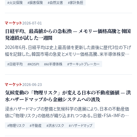
#
火災保険
#
損害保険
#
自然災害
#
家計負担
マーケット
2026-07-01
日経平均、最高値からの急転換 — メモリー価格高騰と韓国
発連鎖が試した一週間
2026年6月、日経平均は史上最高値を更新した直後に歴代3位の下げ
幅を記録した。韓国市場の急変とメモリー価格高騰、米半導体株安が
連鎖した一週間の構造を時系列で丁寧に整理する。
#
日経平均
#
KOSPI
#
AI半導体株
#
サーキットブレーカー
マーケット
2026-06-23
気候変動の「物理リスク」が変える日本の不動産価値 — 洪
水ハザードマップから金融システムへの波及
浸水ハザードマップの整備と気候科学の進展により、日本の不動産価
値に「物理リスク」の価格が織り込まれつつある。日銀・FSA・IMFの分
析が示す金融システムへの波及経路と、東京・大阪・住宅ローン・J-
#
物理リスク
#
不動産
#
洪水リスク
#
ハザードマップ
REITそれぞれに現れる影響を地域・資産クラス別に整理する。