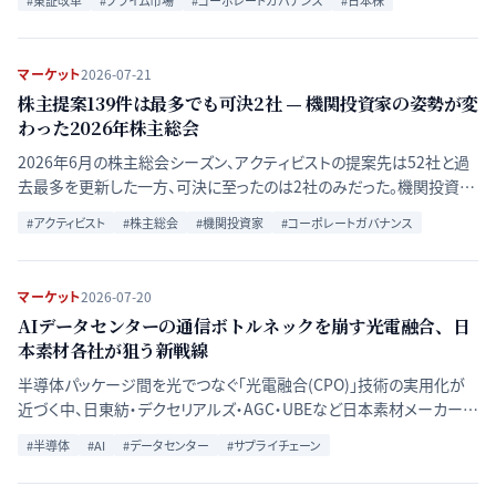
#
東証改革
#
プライム市場
#
コーポレートガバナンス
#
日本株
る。
マーケット
2026-07-21
株主提案139件は最多でも可決2社 — 機関投資家の姿勢が変
わった2026年株主総会
2026年6月の株主総会シーズン、アクティビストの提案先は52社と過
去最多を更新した一方、可決に至ったのは2社のみだった。機関投資家
の賛成姿勢の変化と会社法改正論議から、日本のアクティビズムの潮
#
アクティビスト
#
株主総会
#
機関投資家
#
コーポレートガバナンス
目を検証する。
マーケット
2026-07-20
AIデータセンターの通信ボトルネックを崩す光電融合、日
本素材各社が狙う新戦線
半導体パッケージ間を光でつなぐ「光電融合(CPO)」技術の実用化が
近づく中、日東紡・デクセリアルズ・AGC・UBEなど日本素材メーカーの
参入構造と商機を整理する。
#
半導体
#
AI
#
データセンター
#
サプライチェーン