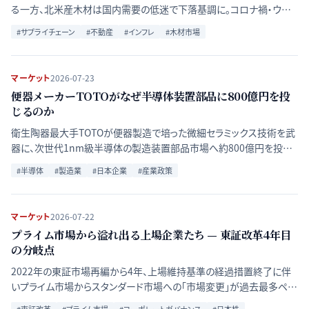
る一方、北米産木材は国内需要の低迷で下落基調に。コロナ禍・ウッド
ショックの教訓を経て進む国産材シフトの構造をデータで検証する。
#
サプライチェーン
#
不動産
#
インフレ
#
木材市場
マーケット
2026-07-23
便器メーカーTOTOがなぜ半導体装置部品に800億円を投
じるのか
衛生陶器最大手TOTOが便器製造で培った微細セラミックス技術を武
器に、次世代1nm級半導体の製造装置部品市場へ約800億円を投じ
て本格参入する背景と、多角化に潜むリスクを分析する。
#
半導体
#
製造業
#
日本企業
#
産業政策
マーケット
2026-07-22
プライム市場から溢れ出る上場企業たち — 東証改革4年目
の分岐点
2022年の東証市場再編から4年、上場維持基準の経過措置終了に伴
いプライム市場からスタンダード市場への「市場変更」が過去最多ペー
スで進んでいる。制度の時系列を追い、企業側の選択の構造を整理す