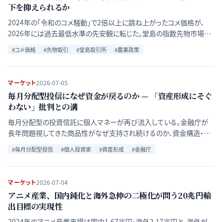
下を抑えられるか
2024年の「令和のコメ騒動」で2倍以上に跳ね上がったコメ価格が、
2026年には過去最低水準の先安観に転じた。堂島の指数先物市場と
現物流通の構造を比較し、価格乱高下を抑える仕組みが機能している
#
コメ価格
#
先物取引
#
堂島取引所
#
農業政策
かを検証する。
マーケット
2026-07-05
毎月分配型投信になぜ資金が戻るのか — 「資産形成にそぐ
わない」批判との溝
毎月分配型の投資信託に個人マネーが再び流入している。金融庁が
長年問題視してきた商品性がなぜ支持され続けるのか、資金構造・リ
スク・今後の見通しをQ&A形式で整理する。
#
毎月分配型投信
#
個人投資家
#
資産形成
#
金融庁
マーケット
2026-07-04
アニメ産業、国内鈍化と海外急伸の二極化が問う20兆円輸
出目標の実現性
2024年のアニメ産業市場は国内1.67兆円・海外2.17兆円と、海外が