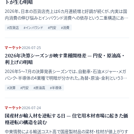
トが生む明暗
2026年、日本の百貨店売上は6カ月連続増と好調が続くが、内実は国
内消費の伸び悩みとインバウンド消費への依存という二重構造にあ
る。統計とIR資料から4つの推進要因を整理する。
#
百貨店
#
インバウンド
#
円安
#
消費
マーケット
2026-07-25
2026年決算シーズンが映す業種間格差 — 円安・原油高・
利上げの明暗
2026年5〜7月の決算発表シーズンでは、自動車・石油メジャー・メガ
バンク・半導体の4業種で明暗が分かれた。為替・原油・金利という3つ
の外部要因がもたらした業績格差の構造を整理する。
#
決算
#
円安
#
原油高
#
半導体
マーケット
2026-07-24
国産材が輸入材を逆転する日 — 住宅用木材市場に起きた価
格逆転の構造を読む
中東情勢による輸送コスト高で国産製材品の梁材・柱材が値上がりす