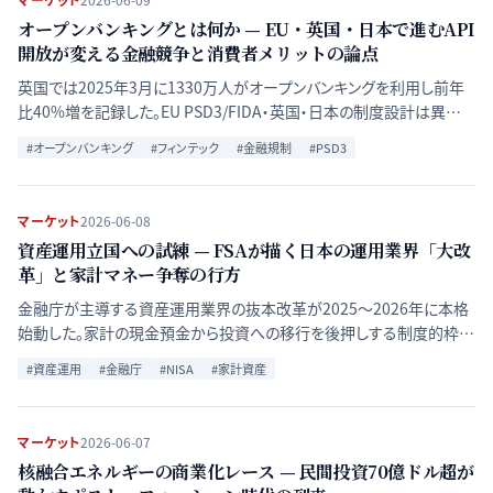
オープンバンキングとは何か — EU・英国・日本で進むAPI
開放が変える金融競争と消費者メリットの論点
英国では2025年3月に1330万人がオープンバンキングを利用し前年
比40%増を記録した。EU PSD3/FIDA・英国・日本の制度設計は異なる
が「銀行の特権的データ支配」を崩す方向性は共通だ。銀行・フィンテ
#
オープンバンキング
#
フィンテック
#
金融規制
#
PSD3
ック・消費者への影響を体系的に解説する。
マーケット
2026-06-08
資産運用立国への試練 — FSAが描く日本の運用業界「大改
革」と家計マネー争奪の行方
金融庁が主導する資産運用業界の抜本改革が2025〜2026年に本格
始動した。家計の現金預金から投資への移行を後押しする制度的枠組
みと、運用会社の競争力強化策の全容を解説する。
#
資産運用
#
金融庁
#
NISA
#
家計資産
マーケット
2026-06-07
核融合エネルギーの商業化レース — 民間投資70億ドル超が