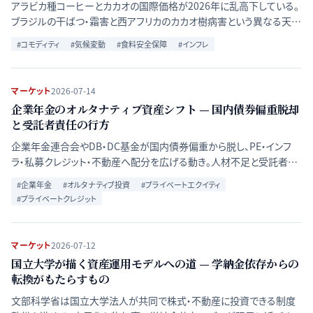
アラビカ種コーヒーとカカオの国際価格が2026年に乱高下している。
ブラジルの干ばつ・霜害と西アフリカのカカオ樹病害という異なる天候
リスクが、生産構造・先物市場・企業の価格転嫁を通じてどう波及する
#
コモディティ
#
気候変動
#
食料安全保障
#
インフレ
かを比較する。
マーケット
2026-07-14
企業年金のオルタナティブ資産シフト — 国内債券偏重脱却
と受託者責任の行方
企業年金連合会やDB・DC基金が国内債券偏重から脱し、PE・インフ
ラ・私募クレジット・不動産へ配分を広げる動き。人材不足と受託者責
任の論点を資産クラス別に整理する。
#
企業年金
#
オルタナティブ投資
#
プライベートエクイティ
#
プライベートクレジット
マーケット
2026-07-12
国立大学が描く資産運用モデルへの道 — 学納金依存からの
転換がもたらすもの
文部科学省は国立大学法人が共同で株式・不動産に投資できる制度