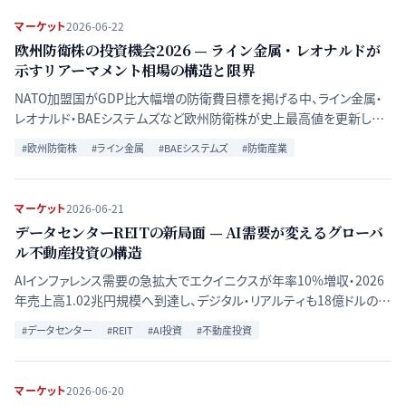
マーケット
2026-06-22
欧州防衛株の投資機会2026 — ライン金属・レオナルドが
示すリアーマメント相場の構造と限界
NATO加盟国がGDP比大幅増の防衛費目標を掲げる中、ライン金属・
レオナルド・BAEシステムズなど欧州防衛株が史上最高値を更新し続
けている。背景となる需給構造・各社の業績・バリュエーション上の注
#
欧州防衛株
#
ライン金属
#
BAEシステムズ
#
防衛産業
意点をデータで検証する。
マーケット
2026-06-21
データセンターREITの新局面 — AI需要が変えるグローバ
ル不動産投資の構造
AIインファレンス需要の急拡大でエクイニクスが年率10%増収・2026
年売上高1.02兆円規模へ到達し、デジタル・リアルティも18億ドルの過
去最高バックログを記録。従来型オフィスREITとは一線を画す「AI時代
#
データセンター
#
REIT
#
AI投資
#
不動産投資
の不動産」の構造転換を分析する。
マーケット
2026-06-20