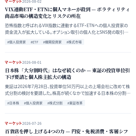
マーケット
2026-08-02
VIX連動ETF・ETNに個人マネーが殺到 — ボラティリティ
商品市場の構造変化とリスクの所在
恐怖指数と呼ばれるVIX指数に連動するETF・ETNへの個人投資家の
資金流入が拡大している。オプション取引の個人化とSNS発の取引文
化が背景にあるが、コンタンゴによる減価や市場ストレス時の流動性リ
#
個人投資家
#
ETF
#
機関投資家
#
株式市場
スクは変わらず存在する。
マーケット
2026-08-01
日本株「大分割時代」はなぜ続くのか — 東証の投資単位引
下げ要請と個人株主拡大の構造
東証は2026年7月28日、投資単位50万円以上の上場会社に改めて株
式分割の検討を要請した。株高が続くなかで加速する日本株の分割ラ
ッシュの背景、企業・投資家双方への影響、今後の焦点をQ&A形式で
#
日本株
#
個人投資家
#
株式分割
#
東証改革
整理する。
マーケット
2026-07-26
百貨店を押し上げる4つの力 — 円安・免税消費・客層シフ