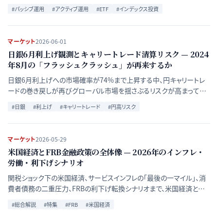
ティブETFの台頭を含め2026年の資産運用論争を比較分析する。
#
パッシブ運用
#
アクティブ運用
#
ETF
#
インデックス投資
マーケット
2026-06-01
日銀6月利上げ観測とキャリートレード清算リスク — 2024
年8月の「フラッシュクラッシュ」が再来するか
日銀6月利上げへの市場確率が74%まで上昇する中、円キャリートレ
ードの巻き戻しが再びグローバル市場を揺さぶるリスクが高まってい
る。2024年8月の教訓と2026年の構造的違いを比較分析する。
#
日銀
#
利上げ
#
キャリートレード
#
円高リスク
マーケット
2026-05-29
米国経済とFRB金融政策の全体像 — 2026年のインフレ・
労働・利下げシナリオ
関税ショック下の米国経済、サービスインフレの「最後の一マイル」、消
費者債務の二重圧力、FRBの利下げ転換シナリオまで、米国経済と金
融政策を構成する主要論点を俯瞰し、グローバル中央銀行政策分岐
#
総合解説
#
特集
#
FRB
#
米国経済
の中心軸を整理する。