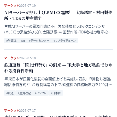
マーケット
2026-07-19
AIサーバーが押し上げるMLCC需要 — 太陽誘電・村田製作
所・TDKの増産競争
生成AIサーバーの電源回路に不可欠な積層セラミックコンデンサ
(MLCC)の需給がひっ迫。太陽誘電・村田製作所・TDK各社の増産投資
と価格戦略を整理する。
#
半導体
#
AI
#
データセンター
#
サプライチェーン
マーケット
2026-07-18
鉄道運賃「値上げ時代」の到来 — JR大手と地方私鉄で分か
れる投資判断軸
JR東日本が民営化後初の全面値上げを実施し、西鉄・JR貨物も追随。
総括原価方式という規制構造の下で、鉄道株の価格転嫁力をどう評価
すべきかをJR大手と地方私鉄の比較で分析する。
#
鉄道
#
運賃改定
#
インフレ
#
日本株
マーケット
2026-07-17