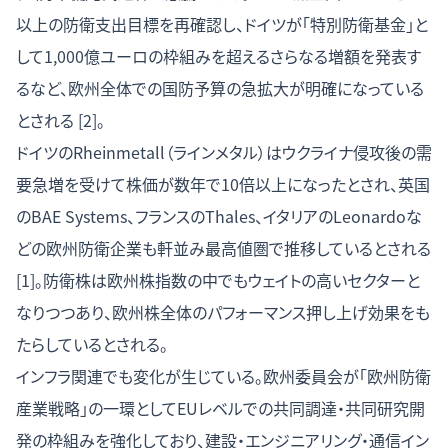
以上の防衛支出目標を再確認し、ドイツが「特別防衛基金」と
して1,000億ユーロの枠組みを超えるさらなる増額を発表す
るなど、欧州全体での国防予算の急拡大が明確になっている
とされる [2]。
ドイツのRheinmetall（ラインメタル）はウクライナ侵攻後の需
要急増を受けて株価が数年で10倍以上になったとされ、英国
のBAE Systems、フランスのThales、イタリアのLeonardoな
どの欧州防衛企業も軒並み最高値圏で推移しているとされる
[1]。防衛株は欧州株指数の中でもウェイトの高いセクターと
なりつつあり、欧州株全体のパフォーマンス押し上げ効果をも
たらしているとされる。
インフラ関連でも変化が生じている。欧州委員会が「欧州防衛
産業戦略」の一環としてEUレベルでの共同調達・共同研究開
発の枠組みを強化しており、建設・エンジニアリング・通信イン