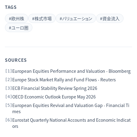
TAGS
#
欧州株
#
株式市場
#
バリュエーション
#
資金流入
#
ユーロ圏
SOURCES
European Equities Performance and Valuation - Bloomberg
[
1
]
Europe Stock Market Rally and Fund Flows - Reuters
[
2
]
ECB Financial Stability Review Spring 2026
[
3
]
OECD Economic Outlook Europe May 2026
[
4
]
European Equities Revival and Valuation Gap - Financial Ti
[
5
]
mes
Eurostat Quarterly National Accounts and Economic Indicat
[
6
]
ors