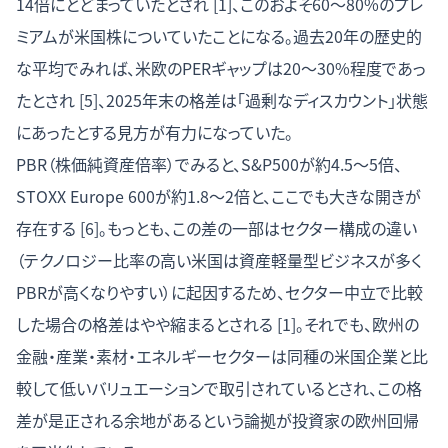
14倍にとどまっていたとされ [1]、このおよそ60〜80%のプレ
ミアムが米国株についていたことになる。過去20年の歴史的
な平均でみれば、米欧のPERギャップは20〜30%程度であっ
たとされ [5]、2025年末の格差は「過剰なディスカウント」状態
にあったとする見方が有力になっていた。
PBR（株価純資産倍率）でみると、S&P500が約4.5〜5倍、
STOXX Europe 600が約1.8〜2倍と、ここでも大きな開きが
存在する [6]。もっとも、この差の一部はセクター構成の違い
（テクノロジー比率の高い米国は資産軽量型ビジネスが多く
PBRが高くなりやすい）に起因するため、セクター中立で比較
した場合の格差はやや縮まるとされる [1]。それでも、欧州の
金融・産業・素材・エネルギーセクターは同種の米国企業と比
較して低いバリュエーションで取引されているとされ、この格
差が是正される余地があるという論拠が投資家の欧州回帰