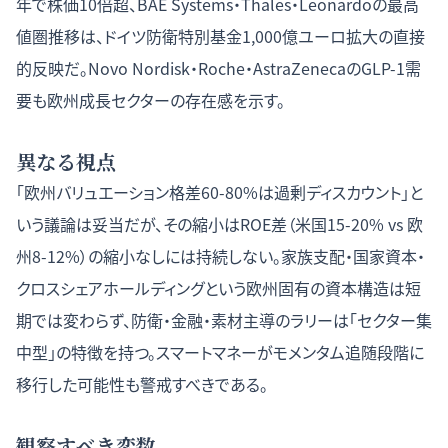
年で株価10倍超、BAE Systems・Thales・Leonardoの最高
値圏推移は、ドイツ防衛特別基金1,000億ユーロ拡大の直接
的反映だ。Novo Nordisk・Roche・AstraZenecaのGLP-1需
要も欧州成長セクターの存在感を示す。
異なる視点
「欧州バリュエーション格差60-80%は過剰ディスカウント」と
いう議論は妥当だが、その縮小はROE差（米国15-20% vs 欧
州8-12%）の縮小なしには持続しない。家族支配・国家資本・
クロスシェアホールディングという欧州固有の資本構造は短
期では変わらず、防衛・金融・素材主導のラリーは「セクター集
中型」の特徴を持つ。スマートマネーがモメンタム追随段階に
移行した可能性も警戒すべきである。
観察すべき変数