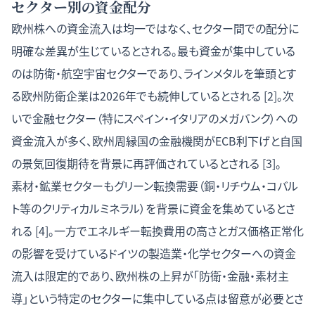
セクター別の資金配分
欧州株への資金流入は均一ではなく、セクター間での配分に
明確な差異が生じているとされる。最も資金が集中している
のは防衛・航空宇宙セクターであり、ラインメタルを筆頭とす
る欧州防衛企業は2026年でも続伸しているとされる [2]。次
いで金融セクター（特にスペイン・イタリアのメガバンク）への
資金流入が多く、欧州周縁国の金融機関がECB利下げと自国
の景気回復期待を背景に再評価されているとされる [3]。
素材・鉱業セクターもグリーン転換需要（銅・リチウム・コバル
ト等のクリティカルミネラル）を背景に資金を集めているとさ
れる [4]。一方でエネルギー転換費用の高さとガス価格正常化
の影響を受けているドイツの製造業・化学セクターへの資金
流入は限定的であり、欧州株の上昇が「防衛・金融・素材主
導」という特定のセクターに集中している点は留意が必要とさ