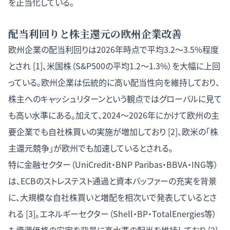
を正当化している。
配当利回りと株主還元の欧州企業改善
欧州企業の配当利回りは2026年時点で平均3.2〜3.5%程度
とされ [1]、米国株（S&P500の平均1.2〜1.3%）を大幅に上回
っている。欧州企業は伝統的に高い配当性向を維持しており、
株主へのキャッシュリターンという観点ではグローバルに見て
も高い水準にある。加えて、2024〜2026年にかけて欧州の主
要企業でも自社株買いの実施が増加しており [2]、欧米の「株
主還元競争」が欧州でも加速しているとされる。
特に金融セクター（UniCredit・BNP Paribas・BBVA・ING等）
は、ECBのストレステスト通過と資本バッファーの充実を背景
に、大規模な自社株買いと増配を相次いで発表しているとさ
れる [3]。エネルギーセクター（Shell・BP・TotalEnergies等）