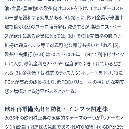
油・金属・農産物）の欧州向けコストを下げ、エネルギーコスト
の一部を緩和する効果がある [4]。第三に、欧州企業が米国市
場で稼ぐ収益のユーロ換算額は減少するが、製造コストベー
スが欧州にある企業にとっては、米国での販売価格の競争力
維持は通貨ヘッジ等で対応可能な部分も多いとされる [5]。
欧州中央銀行（ECB）は2025〜2026年にかけて利下げサイク
ルに入り、政策金利を2〜2.5%程度まで引き下げているとさ
れる [3]。金利低下は株式のディスカウントレートを下げ、特に
PE比が高めの成長株より、低PEのバリュー株の相対的な割安
感を増幅させる効果があるとされる。
欧州再軍備支出と防衛・インフラ関連株
2026年の欧州株上昇の象徴的なテーマの一つが「リアーミン
グ（再軍備）」関連株の急騰である。NATO加盟国がGDP比2%