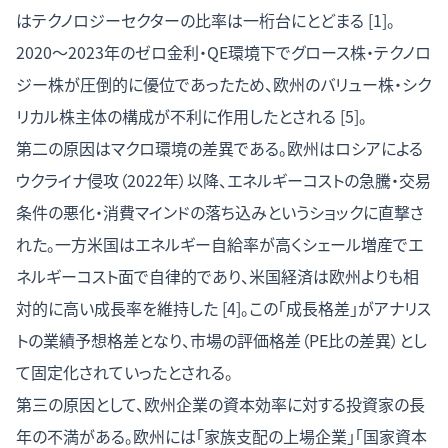
はテクノロジーセクターの比率は一桁台にとどまる [1]。
2020〜2023年のゼロ金利・QE環境下でグロース株・テクノロ
ジー株が圧倒的に優位であったため、欧州のバリュー株・シク
リカル株主体の構成が不利に作用したとされる [5]。
第二の原因はマクロ環境の差異である。欧州はロシアによる
ウクライナ侵攻（2022年）以降、エネルギーコストの急騰・交易
条件の悪化・消費マインドの落ち込みというショックに直撃さ
れた。一方米国はエネルギー自給率が高くシェール増産でエ
ネルギーコスト面で自律的であり、米国経済は欧州よりも相
対的に高い成長率を維持した [4]。この「成長格差」がアナリス
トの業績予想格差となり、市場の評価格差（PE比の差異）とし
て固定化されていったとされる。
第三の原因として、欧州企業の資本効率に対する投資家の長
年の不満がある。欧州には「家族支配の上場企業」「国家資本