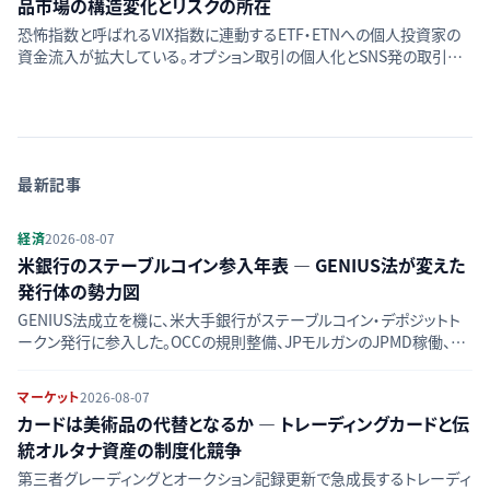
品市場の構造変化とリスクの所在
恐怖指数と呼ばれるVIX指数に連動するETF・ETNへの個人投資家の
資金流入が拡大している。オプション取引の個人化とSNS発の取引文
化が背景にあるが、コンタンゴによる減価や市場ストレス時の流動性リ
スクは変わらず存在する。
最新記事
経済
2026-08-07
米銀行のステーブルコイン参入年表 — GENIUS法が変えた
発行体の勢力図
GENIUS法成立を機に、米大手銀行がステーブルコイン・デポジットト
ークン発行に参入した。OCCの規則整備、JPモルガンのJPMD稼働、銀
行連合ZLUSDの動きを時系列で整理し、競合図の変化をたどる。
マーケット
2026-08-07
カードは美術品の代替となるか — トレーディングカードと伝
統オルタナ資産の制度化競争
第三者グレーディングとオークション記録更新で急成長するトレーディ