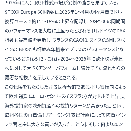
2026年に入り、欧州株式市場が異例の強さを見せている。
STOXX Europe 600指数は2026年1〜4月の4ヶ月間でドル
換算ベースで約15〜18%の上昇を記録し、S&P500の同期間
のパフォーマンスを大幅に上回ったとされる [1]。ドイツのDAX
指数も最高値を更新し、フランスのCAC40、スイスのSMI、スペ
インのIBEX35も軒並み年初来でプラスのパフォーマンスとな
っているとされる [2]。これは2024〜2025年に欧州株が米国
株に対して大きくアンダーパフォームし続けてきた流れからの
顕著な転換点を示しているとされる。
この転換をもたらした背景は複合的である。ドル安傾向によっ
て欧州通貨（ユーロ・ポンド・スイスフラン）が対ドルで上昇し、
海外投資家の欧州資産への投資リターンが高まったこと [5]、
欧州各国の再軍備（リアーミング）支出計画によって防衛・イン
フラ関連株に大きな買いが入ったこと [2]、そして何より2024