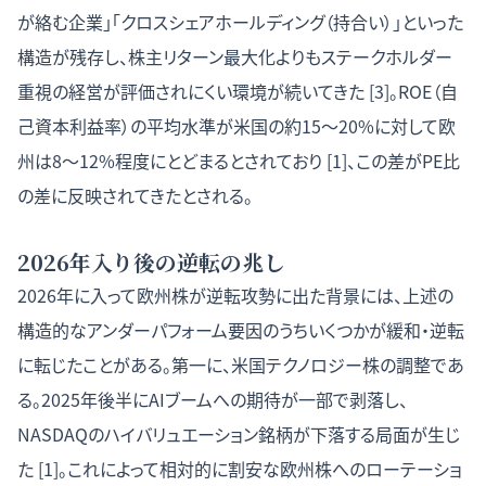
が絡む企業」「クロスシェアホールディング（持合い）」といった
構造が残存し、株主リターン最大化よりもステークホルダー
重視の経営が評価されにくい環境が続いてきた [3]。ROE（自
己資本利益率）の平均水準が米国の約15〜20%に対して欧
州は8〜12%程度にとどまるとされており [1]、この差がPE比
の差に反映されてきたとされる。
2026年入り後の逆転の兆し
2026年に入って欧州株が逆転攻勢に出た背景には、上述の
構造的なアンダーパフォーム要因のうちいくつかが緩和・逆転
に転じたことがある。第一に、米国テクノロジー株の調整であ
る。2025年後半にAIブームへの期待が一部で剥落し、
NASDAQのハイバリュエーション銘柄が下落する局面が生じ
た [1]。これによって相対的に割安な欧州株へのローテーショ