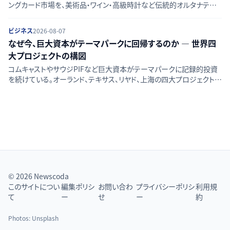
ングカード市場を、美術品・ワイン・高級時計など伝統的オルタナティブ
資産と比較し、流動性・価格透明性・リスクの違いを検証する。
ビジネス
2026-08-07
なぜ今、巨大資本がテーマパークに回帰するのか — 世界四
大プロジェクトの構図
コムキャストやサウジPIFなど巨大資本がテーマパークに記録的投資
を続けている。オーランド、テキサス、リヤド、上海の四大プロジェクトか
ら、AI・配信全盛期にリアル体験へ資金が向かう背景を読み解く。
© 2026 Newscoda
このサイトについ
編集ポリシ
お問い合わ
プライバシーポリシ
利用規
て
ー
せ
ー
約
Photos:
Unsplash