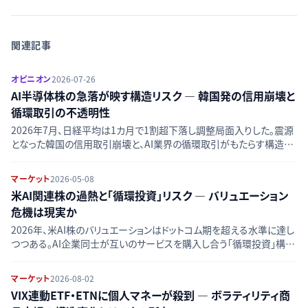
関連記事
オピニオン
2026-07-26
AI半導体株の急落が映す構造リスク — 韓国発の信用崩壊と
循環取引の不透明性
2026年7月、日経平均は1カ月で1割超下落し調整局面入りした。震源
となった韓国の信用取引崩壊と、AI業界の循環取引がもたらす構造的
な脆弱性を複数の一次情報から検証する。
マーケット
2026-05-08
米AI関連株の過熱と「循環投資」リスク — バリュエーション
危機は現実か
2026年、米AI株のバリュエーションはドットコム期を超える水準に達し
つつある。AI企業同士が互いのサービスを購入し合う「循環投資」構造
が収益を実態以上に膨らませているとの懸念が拡大している。ショート
セラーの警告、ヘッジファンドのポジション変化、そしてマグニフィセン
マーケット
2026-08-02
ト7の市場集中リスクを多角的に検証する。
VIX連動ETF・ETNに個人マネーが殺到 — ボラティリティ商