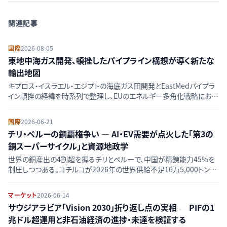
関連記事
国際
2026-08-05
東地中海ガス開発、頓挫したパイプライン構想が導く新たな
輸出地図
キプロス・イスラエル・エジプトの海底ガス田開発とEastMedパイプラ
イン頓挫の経緯を時系列で整理し、EUのエネルギー多角化戦略におけ
る東地中海の位置づけを解説する。
国際
2026-06-21
チリ・ペルーの銅覇権争い — AI・EV需要が点火した「第3の
銅スーパーサイクル」と資源地政学
世界の銅産出の4割超を握るチリとペルーで、中国が精錬能力45%を
制圧しつつある。コチルコが2026年の世界供給不足16万5,000トンを
予測する一方、米国・日本・EUが「フレンドショアリング」を加速。銅の地
政学がエネルギー転換の行方を左右する5つの断面を解説する。
マーケット
2026-06-14
サウジアラビア「Vision 2030」折り返し点の実相 — PIFの1
兆ドル超運用と非石油経済の進捗・未達を検証する