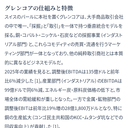
グレンコアの仕組みと特徴
スイスのバールに本社を置くグレンコアは、大手商品取引会社
の中で唯一、「採掘」と「取引」を一体で持つ垂直統合モデルを
採る。銅・コバルト・ニッケル・石炭などの採掘事業（インダスト
リアル部門）と、これらコモディティの売買・流通を行うマーケ
ティング部門が一体となっており、他の純粋取引商社とは本質
的に異なるビジネスモデルだ。
2025年の業績を見ると、調整後EBITDAは135億ドルと前年
比6%減少した [1]。産業部門（インダストリアル）のEBITDAは
99億ドルで同6%減、エネルギー炭・原料炭価格の低下と、市
場全体の需給緩和が重しとなった。一方で金属・鉱物部門の
調整後EBITは前年比19%増の28億1,800万ドルとなり、特に
銅の生産拡大（コンゴ民主共和国のKCC・ムタンダ坑などでの
回収率向上）が貢献した [1]。