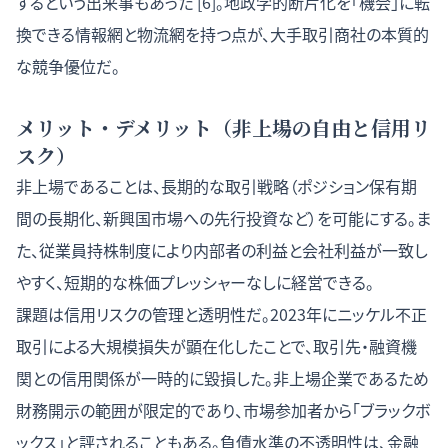
するという出来事もあった [6]。地政学的断片化を「機会」に転
換できる情報網と物流網を持つ点が、大手取引商社の本質的
な競争優位だ。
メリット・デメリット（非上場の自由と信用リ
スク）
非上場であることは、長期的な取引戦略（ポジション保有期
間の長期化、新興国市場への先行投資など）を可能にする。ま
た、従業員持株制度により内部者の利益と会社利益が一致し
やすく、短期的な株価プレッシャーなしに経営できる。
課題は信用リスクの管理と透明性だ。2023年にニッケル不正
取引による大規模損失が顕在化したことで、取引先・融資機
関との信用関係が一時的に毀損した。非上場企業であるため
財務開示の範囲が限定的であり、市場参加者から「ブラックボ
ックス」と評されることもある。負債水準の不透明性は、金融