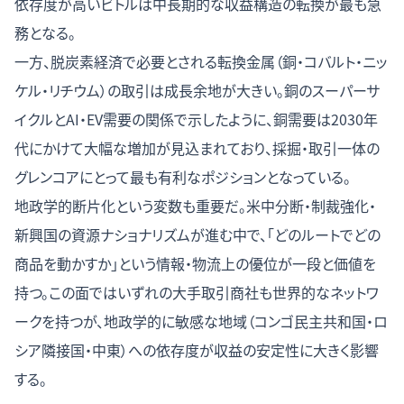
依存度が高いビトルは中長期的な収益構造の転換が最も急
務となる。
一方、脱炭素経済で必要とされる転換金属（銅・コバルト・ニッ
ケル・リチウム）の取引は成長余地が大きい。
銅のスーパーサ
イクルとAI・EV需要の関係
で示したように、銅需要は2030年
代にかけて大幅な増加が見込まれており、採掘・取引一体の
グレンコアにとって最も有利なポジションとなっている。
地政学的断片化という変数も重要だ。米中分断・制裁強化・
新興国の資源ナショナリズムが進む中で、「どのルートでどの
商品を動かすか」という情報・物流上の優位が一段と価値を
持つ。この面ではいずれの大手取引商社も世界的なネットワ
ークを持つが、地政学的に敏感な地域（コンゴ民主共和国・ロ
シア隣接国・中東）への依存度が収益の安定性に大きく影響
する。