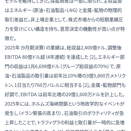
モデルを維持してきた。採掘資産は一部に限られ、主収益源
はエネルギー（原油・石油製品・LNG）と金属・鉱物の物理的
取引差益だ。非上場企業として、株式市場からの短期業績圧
力を受けにくい構造を持ち、意思決定の機動性が高い点が特
徴だ。
2025年（9月期決算）の業績は、総収益2,400億ドル、調整後
EBITDA 80億ドル超（4年連続）を達成した [2]。エネルギー部
門の収益は1兆6,698億ドル（グループ総収益の70%）で、原
油・石油製品の取引量は前年比10%増の3億5,800万メトリク
トン、1日当たり760万バレルに相当する [2]。金属・鉱物部門も
好調で、EBITDA は前年比増の20億1,600万ドルを計上した。
2025年には、ホルムズ海峡閉鎖という地政学的なイベントが
発生し（イラン緊張の高まり）、石油取引のボラティリティが急
上昇したことで、トラフィグラの利益と取引量が一時的に急増