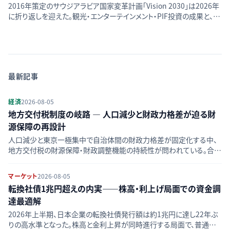
2016年策定のサウジアラビア国家変革計画「Vision 2030」は2026年
に折り返しを迎えた。観光・エンターテインメント・PIF投資の成果と、再
生可能エネルギー・民間雇用・財政赤字という課題をIMF・世界銀行デ
ータで評価する。
最新記事
経済
2026-08-05
地方交付税制度の岐路 — 人口減少と財政力格差が迫る財
源保障の再設計
人口減少と東京一極集中で自治体間の財政力格差が固定化する中、
地方交付税の財源保障・財政調整機能の持続性が問われている。合併
算定替の終了や制度見直し論点を整理する。
マーケット
2026-08-05
転換社債1兆円超えの内実——株高・利上げ局面での資金調
達最適解
2026年上半期、日本企業の転換社債発行額は約1兆円に達し22年ぶ
りの高水準となった。株高と金利上昇が同時進行する局面で、普通社