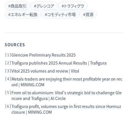
#
商品取引
#
グレンコア
#
トラフィグラ
#
エネルギー転換
#
コモディティ市場
#
資源
SOURCES
Glencore Preliminary Results 2025
[
1
]
Trafigura publishes 2025 Annual Results | Trafigura
[
2
]
Vitol 2025 volumes and review | Vitol
[
3
]
Metals traders are enjoying their most profitable year on rec
[
4
]
ord | MINING.COM
From oil to aluminium: Vitol's strategic bid to challenge Gle
[
5
]
ncore and Trafigura | Al Circle
Trafigura profit, volumes surge in first results since Hormuz
[
6
]
closure | MINING.COM