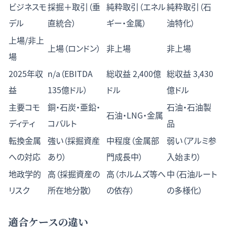
ビジネスモ
採掘＋取引（垂
純粋取引（エネル
純粋取引（石
デル
直統合）
ギー・金属）
油特化）
上場/非上
上場（ロンドン）
非上場
非上場
場
2025年収
n/a（EBITDA
総収益 2,400億
総収益 3,430
益
135億ドル）
ドル
億ドル
主要コモ
銅・石炭・亜鉛・
石油・石油製
石油・LNG・金属
ディティ
コバルト
品
転換金属
強い（採掘資産
中程度（金属部
弱い（アルミ参
への対応
あり）
門成長中）
入始まり）
地政学的
高（採掘資産の
高（ホルムズ等へ
中（石油ルート
リスク
所在地分散）
の依存）
の多様化）
適合ケースの違い