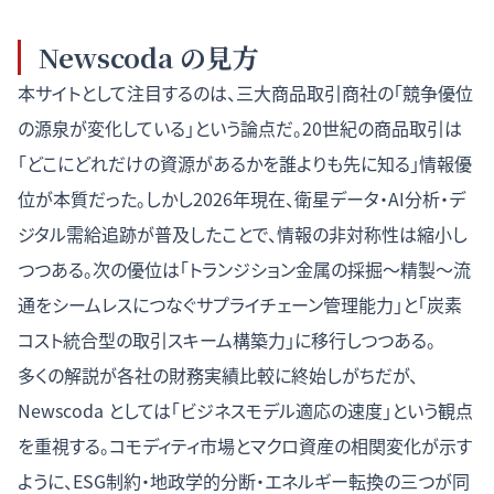
Newscoda の見方
本サイトとして注目するのは、三大商品取引商社の「競争優位
の源泉が変化している」という論点だ。20世紀の商品取引は
「どこにどれだけの資源があるかを誰よりも先に知る」情報優
位が本質だった。しかし2026年現在、衛星データ・AI分析・デ
ジタル需給追跡が普及したことで、情報の非対称性は縮小し
つつある。次の優位は「トランジション金属の採掘〜精製〜流
通をシームレスにつなぐサプライチェーン管理能力」と「炭素
コスト統合型の取引スキーム構築力」に移行しつつある。
多くの解説が各社の財務実績比較に終始しがちだが、
Newscoda としては「ビジネスモデル適応の速度」という観点
を重視する。
コモディティ市場とマクロ資産の相関変化
が示す
ように、ESG制約・地政学的分断・エネルギー転換の三つが同