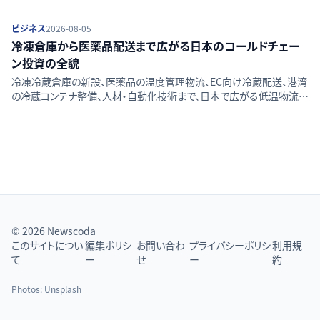
債・エクイティ調達と比べ転換社債が選好される構造的背景を比較整
理する。
ビジネス
2026-08-05
冷凍倉庫から医薬品配送まで広がる日本のコールドチェー
ン投資の全貌
冷凍冷蔵倉庫の新設、医薬品の温度管理物流、EC向け冷蔵配送、港湾
の冷蔵コンテナ整備、人材・自動化技術まで、日本で広がる低温物流
（コールドチェーン）投資の実態と分野ごとの課題を整理して解説する。
© 2026 Newscoda
このサイトについ
編集ポリシ
お問い合わ
プライバシーポリシ
利用規
て
ー
せ
ー
約
Photos:
Unsplash