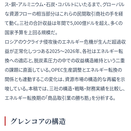
ス・銅・アルミニウム・石炭・コバルトにいたるまで、グローバル
な資源フローの相当部分はこれらの民間取引商社の手を経
て動く。三社の合計収益は年間で5,000億ドルを超え、多くの
国家予算を上回る規模だ。
ロシアのウクライナ侵攻後のエネルギー危機が生んだ超過収
益が正常化しつつある2025〜2026年、各社はエネルギー転
換への適応と、脱炭素圧力の中での収益構造維持という二重
の課題に直面している。
OPEC生産調整とエネルギー転換の
関係
とも連動するこの変化は、資源市場の構造的な再編を示
唆している。本稿では、三社の構造・戦略・財務実績を比較し、
エネルギー転換期の「商品取引業の勝ち筋」を分析する。
グレンコアの構造