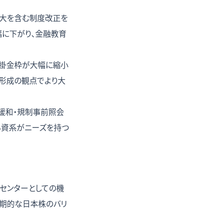
拡大を含む制度改正を
幅に下がり、金融教育
oの掛金枠が大幅に縮小
産形成の観点でより大
緩和・規制事前照会
の外資系がニーズを持つ
用センターとしての機
長期的な日本株のバリ