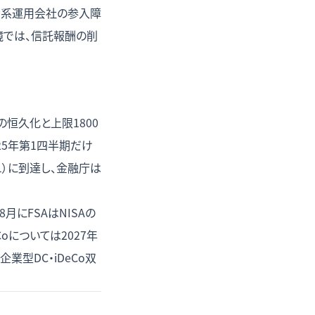
外資系運用会社の参入障
境では、信託報酬の削
の恒久化と上限1800
25年第1四半期だけ
1）に到達し、金融庁は
月にFSAはNISAの
oについては2027年
型DC・iDeCo双