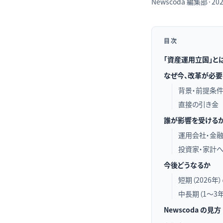
Newscoda
編集部
·
202
目次
「資産運用立国」と
なぜ今、改革が必要
背景・前提条
直接の引き金
誰が影響を受ける
運用会社・金
投資家・家計
今後どうなるか
短期（2026年
中長期（1〜3
Newscoda の見方