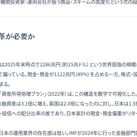
、機関投資家・運用会社が扱う商品・スキームの高度化という次の
革が必要か
2025年末時点で2286兆円（約15兆ドル）という世界屈指の規模に達
偏っている。現金・預金が1122兆円（49%）を占める一方、株式・
まる。
産所得倍増プラン」（2022年）は、この構造を数字で可視化した。20
資産は3.1倍に増え、英国は2.0倍になったのに対し、日本は1.5倍
・投信への配分比率の差であり、日本家計の現金・預金偏重がリタ
日本の運用業界の存在感は低い。IMFが2024年に行った金融部門