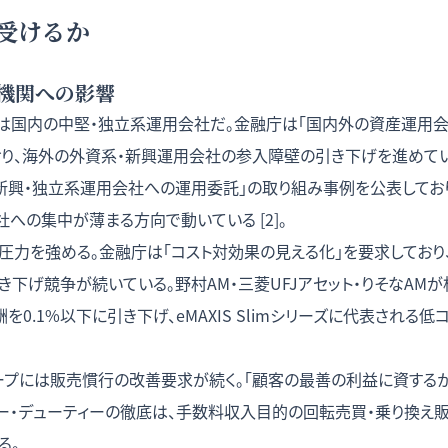
受けるか
機関への影響
は国内の中堅・独立系運用会社だ。金融庁は「国内外の資産運用
り、海外の外資系・新興運用会社の参入障壁の引き下げを進めている
「新興・独立系運用会社への運用委託」の取り組み事例を公表してお
への集中が薄まる方向で動いている [2]。
圧力を強める。金融庁は「コスト対効果の見える化」を要求しており
下げ競争が続いている。野村AM・三菱UFJアセット・りそなAM
を0.1%以下に引き下げ、eMAXIS Slimシリーズに代表される
ープには販売慣行の改善要求が続く。「顧客の最善の利益に資するか
リー・デューティーの徹底は、手数料収入目的の回転売買・乗り換え
る。