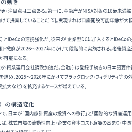
）の動き
変更・注目点は三点ある。第一に、金融庁がNISA対象の18歳未満
向けて提案していることだ [5]。実現すれば口座開設可能年齢が大
C）とiDeCoの連携強化だ。従来の「企業型DCに加入するとiDeC
和・撤廃が2026〜2027年にかけて段階的に実施される。老後資
が可能になる。
の外資系運用会社誘致加速だ。金融庁は登録手続きの日本語要件
進め、2025〜2026年にかけてブラックロック・フィデリティ等
限拡大など）を拡充するケースが増えている。
年）の構造変化
FSAPで、日本が「国内家計資産の投資への移行」と「国際的な資産運
れば、株式市場の流動性向上・企業の資本コスト意識の高まり・中