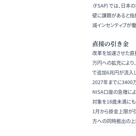
（FSAP）では、日
壁に課題があると指摘
減インセンティブが
直接の引き金
改革を加速させた直接
万円への拡充により、
で追加6兆円が流入し
2027年までに340
NISA口座の急増に
対象を18歳未満にも拡
1月から掛金上限が引
方への同時拠出の上