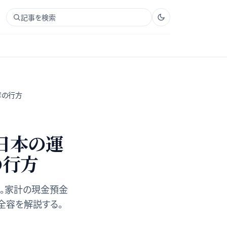
記事を検索
奪の行方
く日本の運
の行方
た。家計の現金預金
全容を解説する。