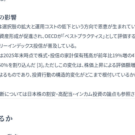
の影響
は選択肢の拡大と運用コストの低下という方向で恩恵が生まれている
産形成が促進され、OECDが「ベストプラクティス」として評価する
リーインデックス投信が普及している。
2025年末時点で株式・投信の家計保有残高が前年比19%増の4
0%を割り込んだ [3]。ただしこの変化は、株価上昇による評価
よるものであり、投資行動の構造的変化がどこまで根付いている
断については
日本株の割安・高配当・インカム投資の論点
も参照さ
るか