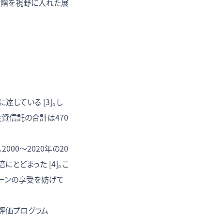
段階を視野に入れた展
している [3]。し
投資信託の合計は470
00〜2020年の20
にとどまった [4]。こ
ーンの享受を妨げて
評価プログラム