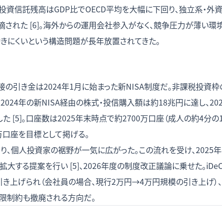
本の投資信託残高はGDP比でOECD平均を大幅に下回り、独立系・
された [6]。海外からの運用会社参入がなく、競争圧力が薄い環
働きにくいという構造問題が長年放置されてきた。
の引き金は2024年1月に始まった新NISA制度だ。非課税投資枠
2024年の新NISA経由の株式・投信購入額は約18兆円に達し、20
た [5]。口座数は2025年末時点で約2700万口座（成人の約4分の
0万口座を目標として掲げる。
より、個人投資家の裾野が一気に広がった。この流れを受け、2025年8
大する提案を行い [5]、2026年度の制度改正議論に乗せた。iDeC
き上げられ（会社員の場合、現行2万円→4万円規模の引き上げ）、企業
限制約も撤廃される方向だ。