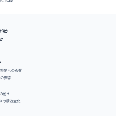
6-06-08
は何か
か
件
か
融機関への影響
への影響
）の動き
年）の構造変化