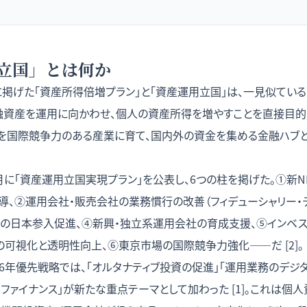
立国」とは何か
に掲げた「資産所得倍増プラン」と「資産運用立国」は、一見似てい
融資産を運用に向かわせ、個人の資産所得を増やすことを直接目的
を国際競争力のある産業に育て、国内外の資金を集める金融ハブ
月に「資産運用立国実現プラン」を公表し、6つの柱を掲げた。①新NIS
導、②運用会社・販売会社の業務慣行の改善（フィデューシャリー・デ
の日本参入促進、④新興・独立系運用会社の育成支援、⑤インベスト
可視化と透明性向上、⑥東京市場の国際競争力強化——だ [2]。
026年優先戦略では、「オルタナティブ投資の促進」「運用業務のデジ
ルファイナンス」が新たな重点テーマとして加わった [1]。これは個