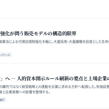
制強化が問う販売モデルの構造的限界
険業法による代理店規制強化を軸に、大量採用・大量離職を前提とした生命
ガバナンス
」へ ― 人的資本開示ルール刷新の要点と上場企業
の羅列ではなく経営戦略との連動を企業に求める方針へ転換した。有価証券報
身と企業実務への影響を整理する。
融庁