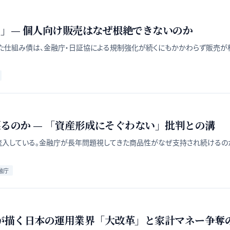
」— 個人向け販売はなぜ根絶できないのか
た仕組み債は、金融庁・日証協による規制強化が続くにもかかわらず販売が
るのか — 「資産形成にそぐわない」批判との溝
入している。金融庁が長年問題視してきた商品性がなぜ支持され続けるのか、
融庁
SAが描く日本の運用業界「大改革」と家計マネー争奪