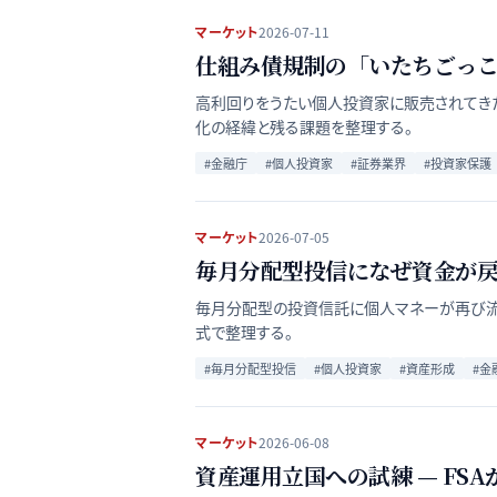
マーケット
2026-07-11
仕組み債規制の「いたちごっこ
高利回りをうたい個人投資家に販売されてき
化の経緯と残る課題を整理する。
#
金融庁
#
個人投資家
#
証券業界
#
投資家保護
マーケット
2026-07-05
毎月分配型投信になぜ資金が戻
毎月分配型の投資信託に個人マネーが再び流
式で整理する。
#
毎月分配型投信
#
個人投資家
#
資産形成
#
金
マーケット
2026-06-08
資産運用立国への試練 — F