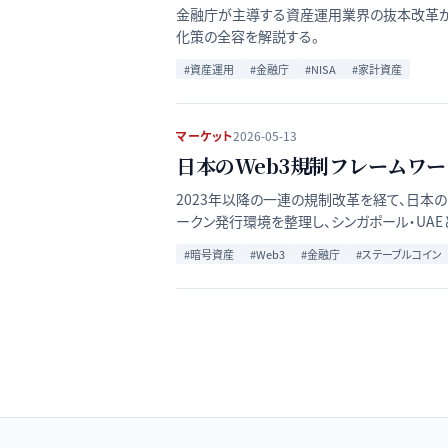
金融庁が主導する資産運用業界の抜本改革が2
化策の全容を解説する。
#
資産運用
#
金融庁
#
NISA
#
家計資産
マーケット
2026-05-13
日本のWeb3規制フレームワー
2023年以降の一連の規制改革を経て、日本の
ークン発行環境を整理し、シンガポール・UA
#
暗号資産
#
Web3
#
金融庁
#
ステーブルコイン