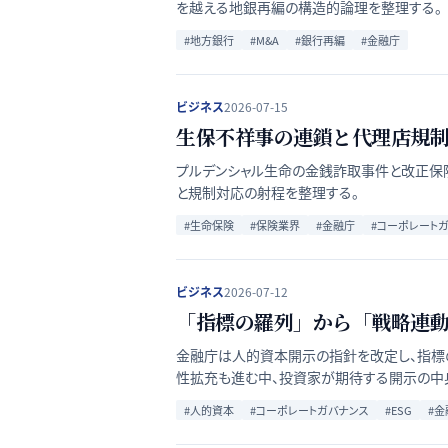
を越える地銀再編の構造的論理を整理する。
#
地方銀行
#
M&A
#
銀行再編
#
金融庁
ビジネス
2026-07-15
生保不祥事の連鎖と代理店規
プルデンシャル生命の金銭詐取事件と改正保
と規制対応の射程を整理する。
#
生命保険
#
保険業界
#
金融庁
#
コーポレート
ビジネス
2026-07-12
「指標の羅列」から「戦略連動
金融庁は人的資本開示の指針を改定し、指標
性拡充も進む中、投資家が期待する開示の中
#
人的資本
#
コーポレートガバナンス
#
ESG
#
金