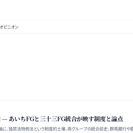
オピニオン
— あいちFGと三十三FG統合が映す制度と論点
軸に、独禁法特例法という制度的土壌、両グループの統合前史、群馬銀行や