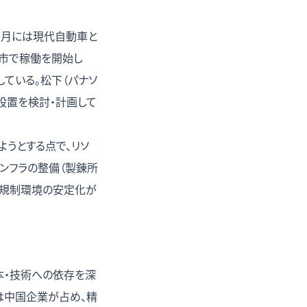
年7月には現代自動車と
ン市で稼働を開始し
している。松下（パナソ
点設置を検討・計画して
ようとする点で、リソ
インフラの整備（製錬所
の規制環境の安定化が
本・技術への依存を深
%は中国企業が占め、精