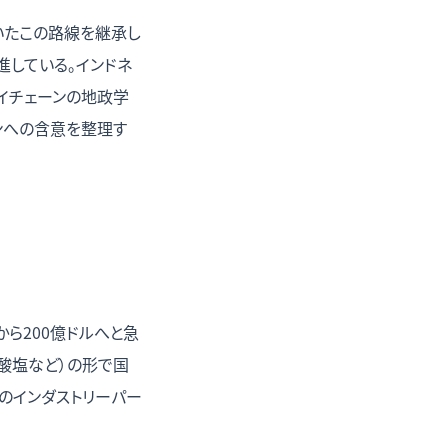
敷いたこの路線を継承し
進している。インドネ
ライチェーンの地政学
ンへの含意を整理す
ら200億ドルへと急
硫酸塩など）の形で国
のインダストリーパー