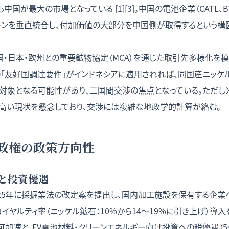
国が最大の市場となっている [1][3]。中国の電池企業（CATL、
ーンを垂直統合し、付加価値の大部分を中国側が取得するという構
・日本・欧州との重要鉱物協定（MCA）を通じた取引先多様化を模索し
）の「友好国調達要件」がインドネシアに適用されれば、同国産ニッ
対象となる可能性があり、二国間交渉の焦点となっている。ただし
高い現状を懸念しており、交渉には複雑な地政学的計算が絡む。
政権の政策方向性
と投資優遇
025年に採掘業法の改定案を提出し、国内加工施設を保有する企
イヤルティ率（ニッケル鉱石：10%から14〜19%に引き上げ）導
加速と、EV電池材料・クリーンエネルギー向け投資への税優遇（5