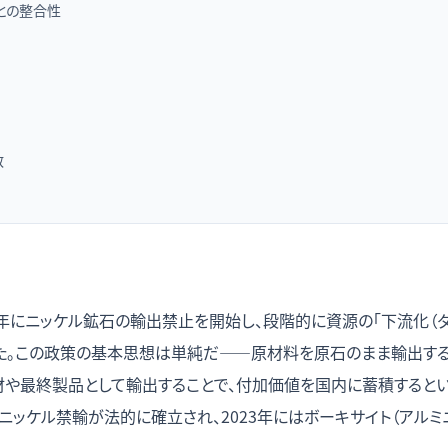
との整合性
数
4年にニッケル鉱石の輸出禁止を開始し、段階的に資源の「下流化（ダ
た。この政策の基本思想は単純だ——原材料を原石のまま輸出する
や最終製品として輸出することで、付加価値を国内に蓄積するという
ッケル禁輸が法的に確立され、2023年にはボーキサイト（アルミ