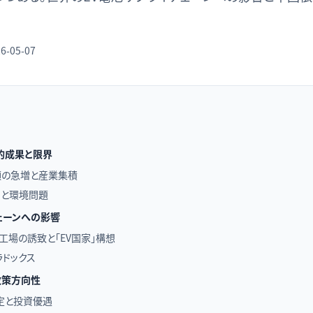
6-05-07
的成果と限界
額の急増と産業集積
出と環境問題
ェーンへの影響
工場の誘致と「EV国家」構想
ドックス
政策方向性
定と投資優遇