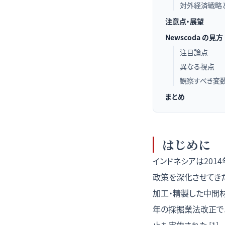
対外経済戦略
注意点・展望
Newscoda の見方
注目論点
異なる視点
観察すべき変
まとめ
はじめに
インドネシアは201
政策を深化させてき
加工・精製した中間材
年の採掘業法改正でニ