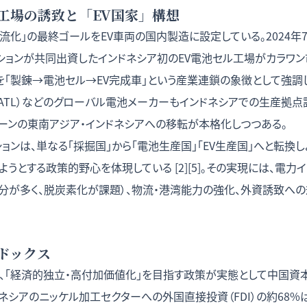
工場の誘致と「EV国家」構想
流化」の最終ゴールをEV車両の国内製造に設定している。2024
ーションが共同出資したインドネシア初のEV電池セル工場がカラワ
例を「製錬→電池セル→EV完成車」という産業連鎖の象徴として強調
CATL）などのグローバル電池メーカーもインドネシアでの生産拠
ェーンの東南アジア・インドネシアへの移転が本格化しつつある。
ョンは、単なる「採掘国」から「電池生産国」「EV生産国」へと転換し
ようとする政策的野心を体現している [2][5]。その実現には、電力
分が多く、脱炭素化が課題）、物流・港湾能力の強化、外資誘致へ
ドックス
、「経済的独立・高付加価値化」を目指す政策が実態として中国資
ネシアのニッケル加工セクターへの外国直接投資（FDI）の約68