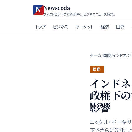
Newscoda
ファクトとデータで読み解く、ビジネスニュース解説。
トップ
ビジネス
マーケット
経済
国際
ホーム
/
国際
/
インドネシ
国際
インドネ
政権下の
影響
ニッケル・ボーキ
下でさらに深化し