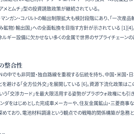
「アメとムチ」型の投資誘致政策が継続されている。
・マンガン・コバルトの輸出制限拡大も検討段階にあり、「一次産品
み鉱物）輸出国」への全面転換を目指す方針が示されている [1][4
エネルギー設備に欠かせない多くの金属で世界のサプライチェーンの
の整合性
ANの中でも非同盟・独自路線を重視する伝統を持ち、中国・米国・
を避ける「全方位外交」を展開している [6]。資源下流化政策は
という「交渉カード」を最大限活用する姿勢がプラボウォ政権にも引
・ホンダをはじめとした完成車メーカーや、住友金属鉱山・三菱商事
深めており、電池材料調達という観点での戦略的関係構築が急務と