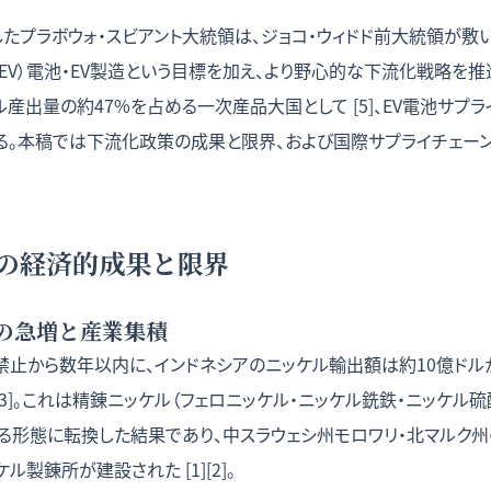
任したプラボウォ・スビアント大統領は、ジョコ・ウィドド前大統領が
EV）電池・EV製造という目標を加え、より野心的な下流化戦略を推
産出量の約47%を占める一次産品大国として [5]、EV電池サプ
る。本稿では下流化政策の成果と限界、および国際サプライチェー
の経済的成果と限界
の急増と産業集積
止から数年以内に、インドネシアのニッケル輸出額は約10億ドルか
[3]。これは精錬ニッケル（フェロニッケル・ニッケル銑鉄・ニッケル
る形態に転換した結果であり、中スラウェシ州モロワリ・北マルク州
ル製錬所が建設された [1][2]。