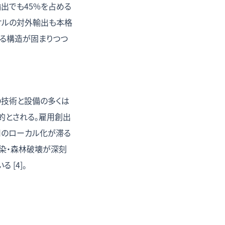
輸出でも45%を占める
ッケルの対外輸出も本格
する構造が固まりつつ
の技術と設備の多くは
的とされる。雇用創出
用のローカル化が滞る
染・森林破壊が深刻
[4]。