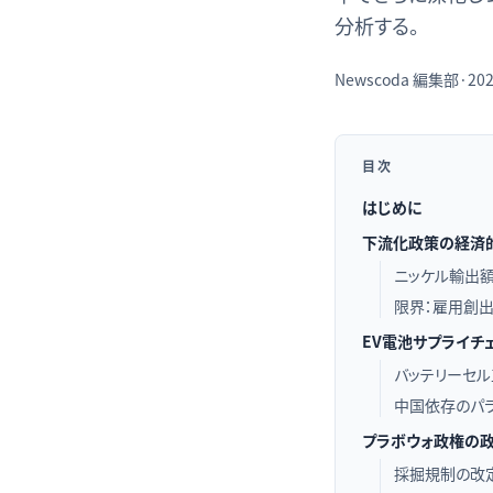
分析する。
Newscoda
編集部
·
202
目次
はじめに
下流化政策の経済
ニッケル輸出
限界：雇用創
EV電池サプライチ
バッテリーセル
中国依存のパラ
プラボウォ政権の
採掘規制の改