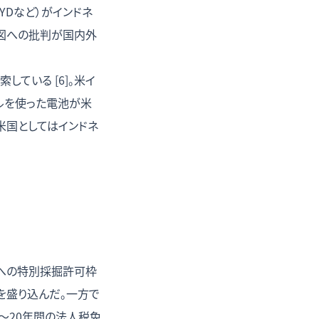
BYDなど）がインドネ
図への批判が国内外
ている [6]。米イ
ケルを使った電池が米
米国としてはインドネ
業への特別採掘許可枠
入を盛り込んだ。一方で
〜20年間の法人税免