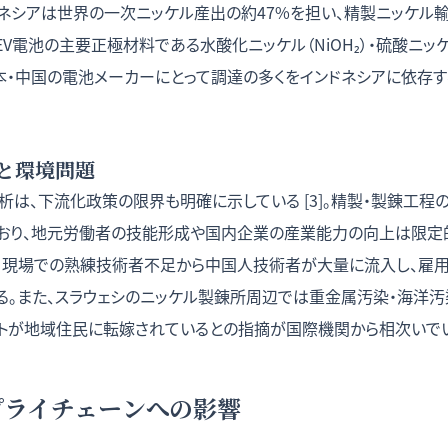
ドネシアは世界の一次ニッケル産出の約47%を担い、精製ニッケル
]。EV電池の主要正極材料である水酸化ニッケル（NiOH₂）・硫酸ニ
日本・中国の電池メーカーにとって調達の多くをインドネシアに依存
と環境問題
は、下流化政策の限界も明確に示している [3]。精製・製錬工程
おり、地元労働者の技能形成や国内企業の産業能力の向上は限定
、現場での熟練技術者不足から中国人技術者が大量に流入し、雇
る。また、スラウェシのニッケル製錬所周辺では重金属汚染・海洋汚
トが地域住民に転嫁されているとの指摘が国際機関から相次いでいる 
プライチェーンへの影響