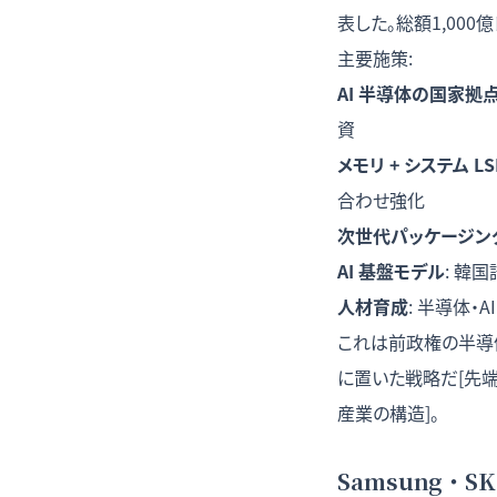
表した。総額1,00
主要施策:
AI 半導体の国家拠
資
メモリ + システム LS
合わせ強化
次世代パッケージン
AI 基盤モデル
: 韓
人材育成
: 半導体・
これは前政権の半導体
に置いた戦略だ[先端
産業の構造]。
Samsung・