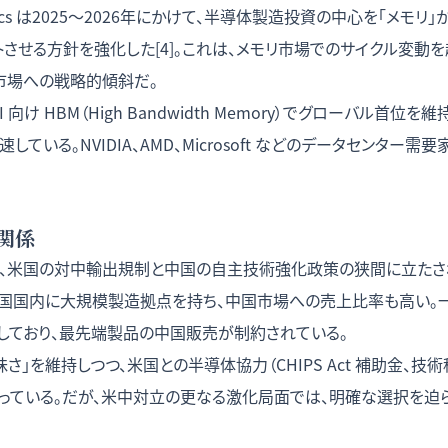
tronics は2025〜2026年にかけて、半導体製造投資の中心を「メモリ
シフトさせる方針を強化した[4]。これは、メモリ市場でのサイクル変動
市場への戦略的傾斜だ。
I 向け HBM（High Bandwidth Memory）でグローバル首位を維
速している。NVIDIA、AMD、Microsoft などのデータセンター
関係
、米国の対中輸出規制と中国の自主技術強化政策の狭間に立たされてい
は中国国内に大規模製造拠点を持ち、中国市場への売上比率も高い。
しており、最先端製品の中国販売が制約されている。
さ」を維持しつつ、米国との半導体協力（CHIPS Act 補助金、技
っている。だが、米中対立の更なる激化局面では、明確な選択を迫