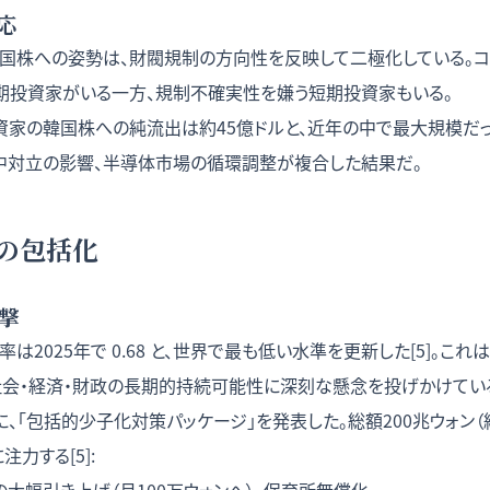
応
国株への姿勢は、財閥規制の方向性を反映して二極化している。コ
期投資家がいる一方、規制不確実性を嫌う短期投資家もいる。
投資家の韓国株への純流出は約45億ドルと、近年の中で最大規模だった
中対立の影響、半導体市場の循環調整が複合した結果だ。
の包括化
衝撃
2025年で 0.68 と、世界で最も低い水準を更新した[5]。これは20
社会・経済・財政の長期的持続可能性に深刻な懸念を投げかけてい
に、「包括的少子化対策パッケージ」を発表した。総額200兆ウォン（約
力する[5]: