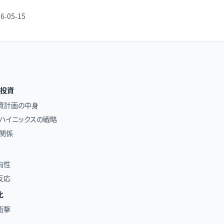
6-05-15
略投資
投資計画の中身
SK ハイニックスの戦略
の関係
向性
反応
化
衝撃