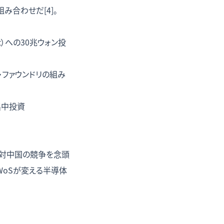
み合わせだ[4]。
t）への30兆ウォン投
ス・ファウンドリの組み
の集中投資
国・対中国の競争を念頭
WoSが変える半導体