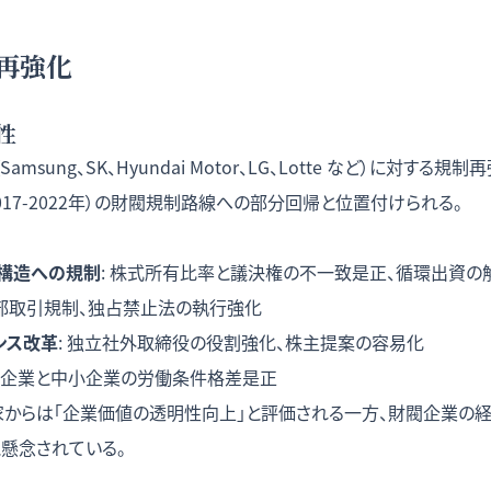
再強化
性
msung、SK、Hyundai Motor、LG、Lotte など）に対する
017-2022年）の財閥規制路線への部分回帰と位置付けられる。
構造への規制
: 株式所有比率と議決権の不一致是正、循環出資の
内部取引規制、独占禁止法の執行強化
ンス改革
: 独立社外取締役の役割強化、株主提案の容易化
大手企業と中小企業の労働条件格差是正
家からは「企業価値の透明性向上」と評価される一方、財閥企業の経
懸念されている。