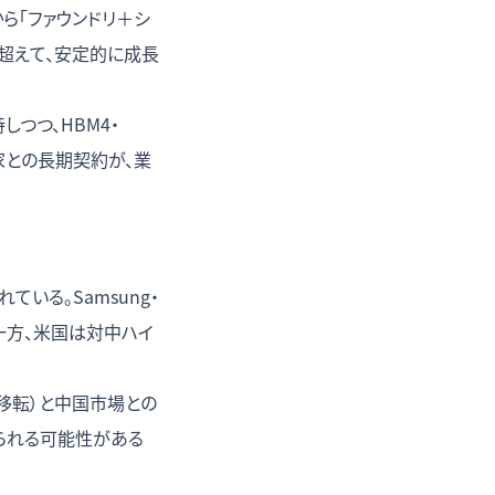
」から「ファウンドリ＋シ
を超えて、安定的に成長
持しつつ、HBM4・
需要家との長期契約が、業
る。Samsung・
一方、米国は対中ハイ
術移転）と中国市場との
られる可能性がある