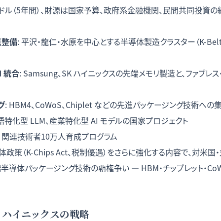
0億ドル（5年間）、財源は国家予算、政府系金融機関、民間共同投資の組
点整備
: 平沢・龍仁・水原を中心とする半導体製造クラスター（K-Bel
I 統合
: Samsung、SK ハイニックスの先端メモリ製造と、ファブレ
グ
: HBM4、CoWoS、Chiplet などの先進パッケージング技術へ
国語特化型 LLM、産業特化型 AI モデルの国家プロジェクト
AI 関連技術者10万人育成プログラム
政策（K-Chips Act、税制優遇）をさらに強化する内容で、対米
半導体パッケージング技術の覇権争い — HBM・チップレット・Co
SK ハイニックスの戦略