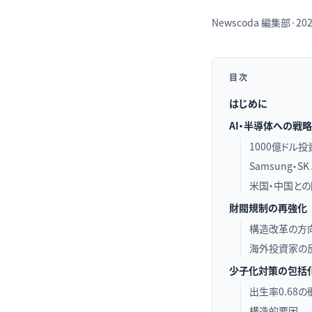
Newscoda
編集部
·
202
目次
はじめに
AI・半導体への戦
1000億ドル
Samsung・
米国・中国と
財閥規制の再強化
構造改革の方
海外投資家の
少子化対策の包括
出生率0.68の
構造的要因