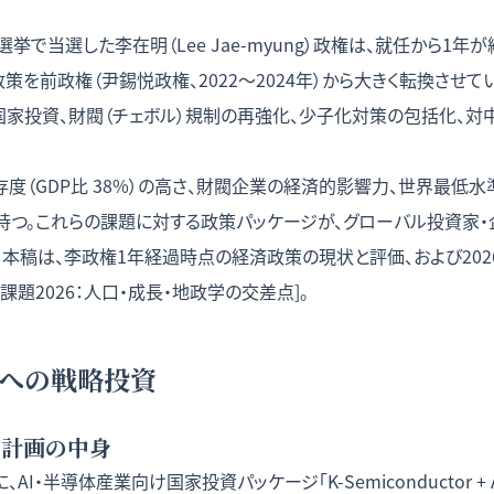
選挙で当選した李在明（Lee Jae-myung）政権は、就任から1年が
策を前政権（尹錫悦政権、2022〜2024年）から大きく転換させて
型国家投資、財閥（チェボル）規制の再強化、少子化対策の包括化、
度（GDP比 38%）の高さ、財閥企業の経済的影響力、世界最低水準の
持つ。これらの課題に対する政策パッケージが、グローバル投資家・
本稿は、李政権1年経過時点の経済政策の現状と評価、および2026
課題2026：人口・成長・地政学の交差点
]。
体への戦略投資
資計画の中身
AI・半導体産業向け国家投資パッケージ「K-Semiconductor + AI