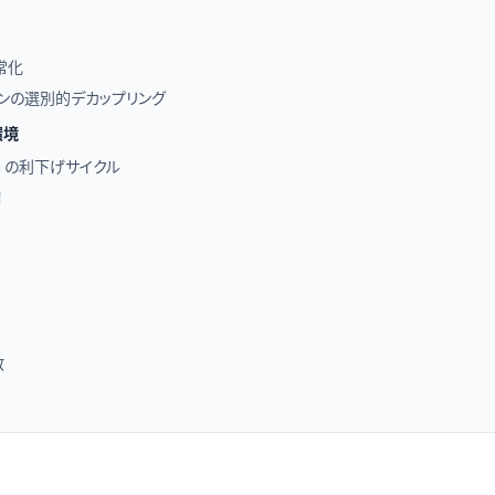
常化
ンの選別的デカップリング
環境
orea の利下げサイクル
備
数