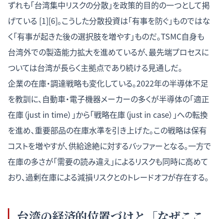
ずれも「台湾集中リスクの分散」を政策的目的の一つとして掲
げている [1][6]。こうした分散投資は「有事を防ぐ」ものではな
く「有事が起きた後の選択肢を増やす」ものだ。TSMC自身も
台湾外での製造能力拡大を進めているが、最先端プロセスに
ついては台湾が長らく主拠点であり続ける見通しだ。
企業の在庫・調達戦略も変化している。2022年の半導体不足
を教訓に、自動車・電子機器メーカーの多くが半導体の「適正
在庫（just in time）」から「戦略在庫（just in case）」への転換
を進め、重要部品の在庫水準を引き上げた。この戦略は保有
コストを増やすが、供給途絶に対するバッファーとなる。一方で
在庫の多さが「需要の読み違え」によるリスクも同時に高めて
おり、過剰在庫による減損リスクとのトレードオフが存在する。
台湾の経済的位置づけと「なぜここ