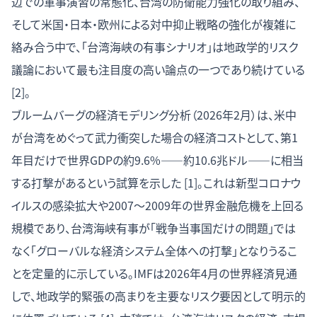
辺での軍事演習の常態化、台湾の防衛能力強化の取り組み、
そして米国・日本・欧州による対中抑止戦略の強化が複雑に
絡み合う中で、「台湾海峡の有事シナリオ」は地政学的リスク
議論において最も注目度の高い論点の一つであり続けている
[2]。
ブルームバーグの経済モデリング分析（2026年2月）は、米中
が台湾をめぐって武力衝突した場合の経済コストとして、第1
年目だけで世界GDPの約9.6%——約10.6兆ドル——に相当
する打撃があるという試算を示した [1]。これは新型コロナウ
イルスの感染拡大や2007〜2009年の世界金融危機を上回る
規模であり、台湾海峡有事が「戦争当事国だけの問題」では
なく「グローバルな経済システム全体への打撃」となりうるこ
とを定量的に示している。IMFは2026年4月の世界経済見通
しで、地政学的緊張の高まりを主要なリスク要因として明示的