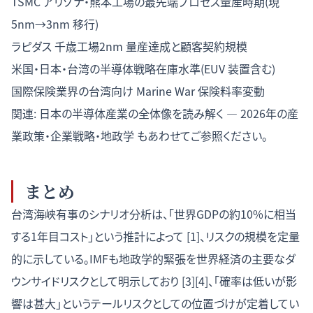
TSMC アリゾナ・熊本工場の最先端プロセス量産時期(現
5nm→3nm 移行)
ラピダス 千歳工場2nm 量産達成と顧客契約規模
米国・日本・台湾の半導体戦略在庫水準(EUV 装置含む)
国際保険業界の台湾向け Marine War 保険料率変動
関連:
日本の半導体産業の全体像を読み解く — 2026年の産
業政策・企業戦略・地政学
もあわせてご参照ください。
まとめ
台湾海峡有事のシナリオ分析は、「世界GDPの約10%に相当
する1年目コスト」という推計によって [1]、リスクの規模を定量
的に示している。IMFも地政学的緊張を世界経済の主要なダ
ウンサイドリスクとして明示しており [3][4]、「確率は低いが影
響は甚大」というテールリスクとしての位置づけが定着してい