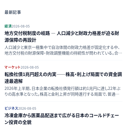
最新記事
経済
2026-08-05
地方交付税制度の岐路 — 人口減少と財政力格差が迫る財
源保障の再設計
人口減少と東京一極集中で自治体間の財政力格差が固定化する中、
地方交付税の財源保障・財政調整機能の持続性が問われている。合併
算定替の終了や制度見直し論点を整理する。
マーケット
2026-08-05
転換社債1兆円超えの内実——株高・利上げ局面での資金調
達最適解
2026年上半期、日本企業の転換社債発行額は約1兆円に達し22年ぶ
りの高水準となった。株高と金利上昇が同時進行する局面で、普通社
債・エクイティ調達と比べ転換社債が選好される構造的背景を比較整
理する。
ビジネス
2026-08-05
冷凍倉庫から医薬品配送まで広がる日本のコールドチェー
ン投資の全貌