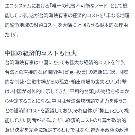
エコシステムにおける「唯一の代替不可能なノード」として機
能している。这が台湾海峡有事の経済的コストを「単なる地理
的紛争地域の封鎖コスト」を大幅に上回らせる根本的な理由
だ [6]。
中国の経済的コストも巨大
台湾海峡有事は中国にとっても甚大な経済的コストを伴う。
台湾との直接的な経済関係（貿易・投資）の遮断に加え、国際
的な制裁・金融市場からの孤立・輸出市場の喪失という打撃
は、中国が対外的に示してきた「平和的台頭」の物語を根本か
ら否定することになる。中国は台湾海峡問題で武力を使うこ
との経済的コストを認識しており、それ自体が「抑止」として機
能してきた側面がある。ただし経済的コストの計算が政治的
意思決定を完全に規定するわけではなく、習近平政権の政治