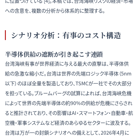
に位置づけている [4]。本稿では、台湾海峡リスクの経済・市場
への含意を、複数の分析から体系的に整理する。
シナリオ分析：有事のコスト構造
半導体供給の遮断が引き起こす連鎖
台湾海峡有事が世界経済に与える最大の直撃は、半導体供
給の急激な縮小だ。台湾は世界の先端ロジック半導体（5nm
以下）のほぼ全量を製造しており、TSMCが一社でその大部分
を担っている。ブルームバーグの試算によれば、台湾海峡危機
によって世界の先端半導体の約90%の供給が危機にさらされ
ると推計されており、その影響はAI・スマートフォン・自動車・航
空機・軍事システムなど経済のあらゆるセクターに波及する。
台湾は万が一の封鎖シナリオへの備えとして、2026年4月に