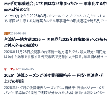
米州「対麻薬連合」17カ国はなぜ集まったか — 軍事化する中
南米政策の1年
マドゥロ拘束から2026年3月の「シールド・オブ・アメリカズ」サミットま
で、米国が主導する対麻薬カルテル軍事連合の形成過程を時系列で追
い、メキシコ・ブラジル不参加の意味を読み解く。
国際
2026-07-26
台湾統一地方選2026 — 国民党「2028年政権奪還」への布石
と対米外交の綱渡り
2026年11月28日投開票の台湾統一地方選を控え、最大野党・国民党
は訪中と訪米を往復する外交戦略で党勢拡大を図る。半年間の動きを
時系列で整理し、2028年総統選への含意を読み解く。
マーケット
2026-07-25
2026年決算シーズンが映す業種間格差 — 円安・原油高・利
上げの明暗
2026年5〜7月の決算発表シーズンでは、自動車・石油メジャー・メガ
バンク・半導体の4業種で明暗が分かれた。為替・原油・金利という3つ
の外部要因がもたらした業績格差の構造を整理する。