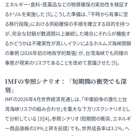
エネルギー・食料・医薬品などの物資確保の実効性を検証す
るドリルを実施した [5]。こうした準備は、「平時から有事に至
る移行段階」における供給確保の手順を確立する目的を持つ
が、完全な封鎖が数週間以上継続した場合にそれらが機能す
るかどうかは不確実性が高い。イランによるホルムズ海峡閉鎖
の事例（2026年初の地政学的緊張）が、台湾海峡でも同様の
事態が現実のリスクであることを改めて意識させた [5]。
IMFの参照シナリオ：「短期間の衝突でも深
刻」
IMFの2026年4月世界経済見通しは、「中東紛争の激化と台
湾海峡リスクの組み合わせ」を重大な下方リスクシナリオとし
て分析している [3][4]。参照シナリオ（短期間の衝突、エネルギ
ー商品価格の19%上昇を前提）でも、世界成長率は3.1%、ヘ