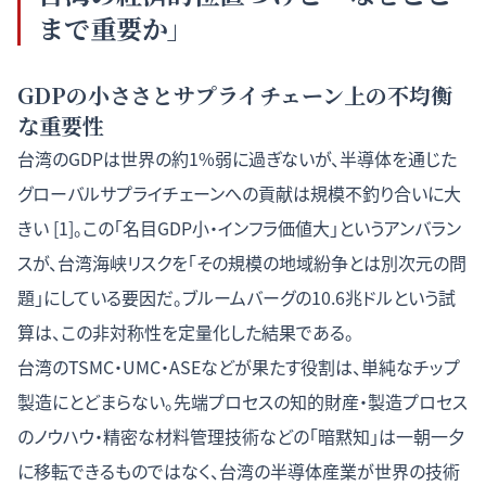
まで重要か」
GDPの小ささとサプライチェーン上の不均衡
な重要性
台湾のGDPは世界の約1%弱に過ぎないが、半導体を通じた
グローバルサプライチェーンへの貢献は規模不釣り合いに大
きい [1]。この「名目GDP小・インフラ価値大」というアンバラン
スが、台湾海峡リスクを「その規模の地域紛争とは別次元の問
題」にしている要因だ。ブルームバーグの10.6兆ドルという試
算は、この非対称性を定量化した結果である。
台湾のTSMC・UMC・ASEなどが果たす役割は、単純なチップ
製造にとどまらない。先端プロセスの知的財産・製造プロセス
のノウハウ・精密な材料管理技術などの「暗黙知」は一朝一夕
に移転できるものではなく、台湾の半導体産業が世界の技術