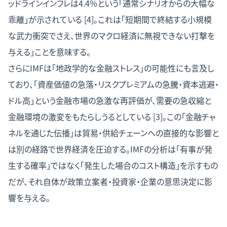
ッドラインインフレは4.4%という「通常シナリオからの大幅な
乖離」が示されている [4]。これは「短期間で終結する小規模
な武力衝突でさえ、世界のマクロ経済に無視できない打撃を
与える」ことを意味する。
さらにIMFは「地政学的な金融ストレス」の可能性にも言及し
ており、「資産価値の急落・リスクプレミアムの急騰・資本逃避・
ドル高」という金融市場の急激な再評価が、需要の急収縮と
金融環境の激変をもたらしうるとしている [3]。この「金融チャ
ネルを通じた伝播」は貿易・供給チェーンへの直接的な影響と
は別の経路で世界経済を圧迫する。IMFの分析は「有事が発
生する確率」ではなく「発生した場合のコスト構造」を示すもの
だが、それ自体が政策立案者・投資家・企業の意思決定に影
響を与える。