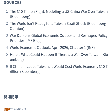
SOURCES
The $10 Trillion Fight: Modeling a US-China War Over Taiwan
[
1
]
(Bloomberg)
The World Isn't Ready for a Taiwan Strait Shock (Bloomberg
[
2
]
Opinion)
War Darkens Global Economic Outlook and Reshapes Policy
[
3
]
Priorities (IMF Blog)
World Economic Outlook, April 2026, Chapter 1 (IMF)
[
4
]
Here's What Could Happen If There's a War Over Taiwan (Blo
[
5
]
omberg)
If China Invades Taiwan, It Would Cost World Economy $10 T
[
6
]
rillion (Bloomberg)
関連記事
国際
2026-08-03