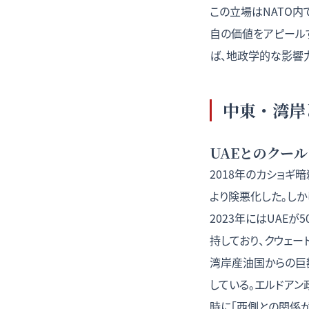
この立場はNATO内
自の価値をアピール
ば、地政学的な影響
中東・湾岸
UAEとのクー
2018年のカショギ
より険悪化した。しか
2023年にはUAEが
持しており、クウェー
湾岸産油国からの巨額
している。エルドア
時に「西側との関係