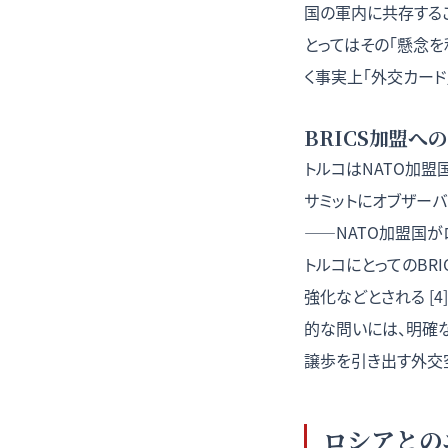
国の軍内に共存する
とってはその「懸念を
く事実上「外交カード
BRICS加盟へ
トルコはNATO加盟国
サミットにオブザー
——NATO加盟国
トルコにとってのBR
強化などとされる [
的な問いには、明確
譲歩を引き出す外交
ロシアとの