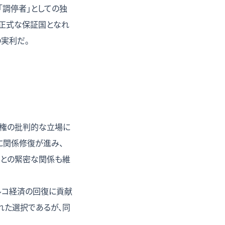
「調停者」としての独
の正式な保証国となれ
実利だ。
政権の批判的な立場に
に関係修復が進み、
ールとの緊密な関係も維
トルコ経済の回復に貢献
れた選択であるが、同