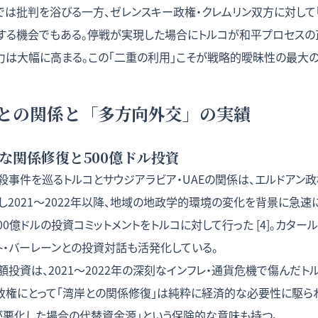
では批判を浴びる一方、ゼレンスキー政権・クレムリン双方に対して
する機会でもある。停戦が実現した場合にトルコが和平プロセス
力は大幅に高まる。この「二重の利用」こそが戦略的曖昧性の最大の
との関係と「多方向外交」の実績
ルな関係修復と500億ドル投資
暗殺事件を巡るトルコとサウジアラビア・UAEの関係は、エルドアン
し2021〜2022年以降、地域の地政学的環境の変化を背景に急速
500億ドルの投資コミットメントをトルコに対して行った [4]。カタ
ト・バーレーンとの投資対話も活発化している。
投資は、2021〜2022年の深刻なインフレ・通貨危機で傷んだ
ン政権にとって「湾岸との関係修復」は純粋に経済的な必要性に駆ら
が悪化した場合の代替資金源」という保険的な意味も持つ。