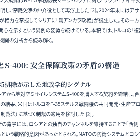
ドアン大統領はNATO事務総長マーク・ルッテに対し「ウクライナ和
明し、停戦交渉の仲介役として再浮上した [3]。2024年末にはア
権力を掌握してシリアに「親アンカラ政権」が誕生した。その一方で
盟関心を示すという異例の姿勢を続けている。本稿では、トルコの「
機関の分析から読み解く。
とS-400: 安全保障政策の矛盾の構造
F-35排除が示した地政学的シグナル
ロシアから地対空ミサイルシステムS-400を購入する契約を締結し
の結果、米国はトルコをF-35ステルス戦闘機の共同開発・生産プ
国制裁法）に基づく制裁の適用を検討した [2]。
断の背景には、ロシアとの独自のチャンネルを維持することで「西側
るという戦略的意図があったとされる。NATOの防衛システムとロ