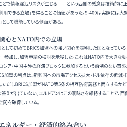
ことで情報漏洩リスクが生じる——という西側の懸念は技術的に正
利用できる立場」を得ることに価値があった。S-400は実際には
」として機能している側面がある。
の関心とNATO内での立場
として初めてBRICS加盟への強い関心を表明した国となっている [2]
バー参加し、加盟申請の検討を示唆した。これはNATO内で大きな
がロシア・中国主導の経済ブロックに参加するという前例のない事態
ICS加盟の利点は、新興国への市場アクセス拡大・ドル依存の低減
4]。ただしBRICS加盟がNATO第5条の相互防衛義務と両立するか
な答えが出ていない。エルドアンはこの曖昧さを維持することで、西
空間を確保している。
エネルギー・経済的絡み合い