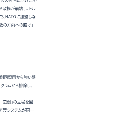
平交渉の再開に向けた努
サド政権が崩壊し、トル
、NATOに加盟しな
複数の方向への賭け」
、西側同盟国から強い懸
ログラムから排除し、
一辺倒」の立場を回
シア製システムが同一