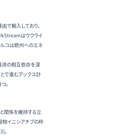
ン経由で輸入しており、
Streamはウクライ
トルコは欧州へのエネ
・経済の相互依存を深
とで進むアックユ計
つ。
方と関係を維持する立
海穀物イニシアチブの枠
]。