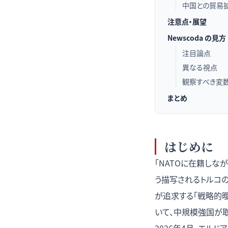
中国との貿易拡
注意点・展望
Newscoda の見方
注目論点
異なる視点
観察すべき変
まとめ
はじめに
「NATOに在籍しな
う描写されるトルコ
が追求する「戦略的曖昧
いて、中規模強国が取