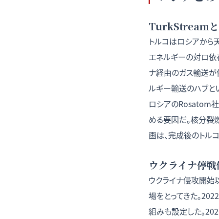
TurkStre
トルコはロシアから天然
エネルギーの対ロ依存
ナ経由のガス輸送が
ルギー輸送のハブと
ロシアのRosato
める要因だ。核分裂
画は、完成後のトル
ウクライナ停戦
ウクライナ侵攻開始
場をとってきた。20
組みも設定した。20