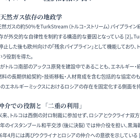
amと天然ガス依存の地政学
ガスの約50%をTurkStream（トルコ・ストリーム）パイプライ
が外交的な自律性を制約する構造的な要因となっている [2]。Turk
停止した後も欧州向けの「残余パイプライン」として機能しており、
いう役割を得た。
m社がトルコ南部のアックユ原発を建設中であることも、エネルギー
燃料の長期供給契約・技術移転・人材育成を含む包括的な協定のも
コのエネルギーミックスにおけるロシアの存在を固定化する側面を持
仲介での役割と「二重の利用」
以来、トルコは西側の対ロ制裁に参加せず、ロシアとウクライナ双
22年のイスタンブール和平交渉（後に決裂）では仲介役を担い、黒
26年4月には再びウクライナとロシアの仲介への意欲を示している [3