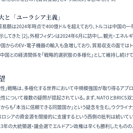
大と「ユーラシア主義」
易額は2024年時点で400億ドルを超えており、トルコは中国の
してきた [2]。外相フィダンは2024年6月に訪中し、観光・エネル
中国からのEV・電子機器の輸入も急増しており、貿易収支の面では
、中国との経済関係を「戦略的選択肢の多様化」として維持し続けて
望
昧性」戦略は、多極化する世界において中規模強国が取り得るアプ
性について複数の疑問が提起されている。まず、NATOとBRICS
営からも「本当に信頼できる同盟国か」という疑念を生む。ウクライ
はロシアの資金源を間接的に支援するという西側の批判は続いてい
023年の大統領選・議会選でエルドアン政権は辛くも勝利したもの