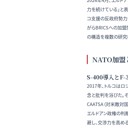
2026年4月、エル
力を続けている」と表
コ支援の反政府勢力が
がらBRICSへの加
の構造を複数の研究
NATO加盟
S-400導入と
2017年、トルコは
念と批判を浴びた。そ
CAATSA（対米敵対
エルドアン政権の判
避し、交渉力を高め