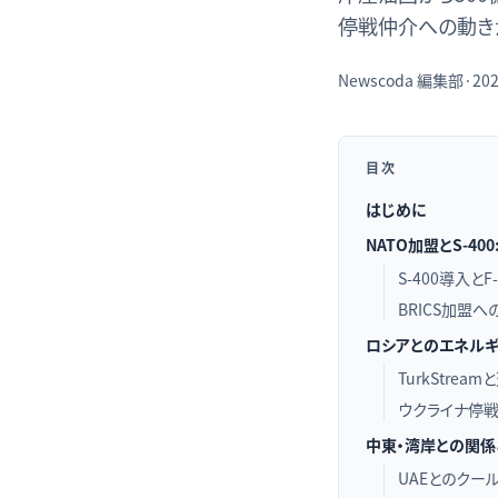
停戦仲介への動き
Newscoda
編集部
·
202
目次
はじめに
NATO加盟とS-4
S-400導入
BRICS加盟
ロシアとのエネル
TurkStre
ウクライナ停戦
中東・湾岸との関係
UAEとのクー