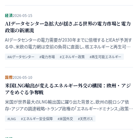
経済
2026-05-15
AIデータセンター急拡大が揺さぶる世界の電力市場と電力
政策の新潮流
AIデータセンターの電力需要が2030年までに倍増するとIEAが予測す
る中、米欧の電力網は空前の負荷に直面し、核エネルギーと再生可能
エネルギーへの需要シフトが加速している。
#
AIデータセンター
#
電力市場
#
エネルギー政策
#
再生可能エネルギー
国際
2026-05-10
米国LNG輸出が変えるエネルギー外交の構図：欧州・アジ
アをめぐる争奪戦
米国が世界最大のLNG輸出国に躍り出た背景と、欧州の脱ロシア依
存・アジアの調達戦略・トランプ政権の「エネルギー・ドミナンス」政策が
交差する地政学的構図を解説する。
#
LNG
#
エネルギー安全保障
#
米国外交
#
天然ガス