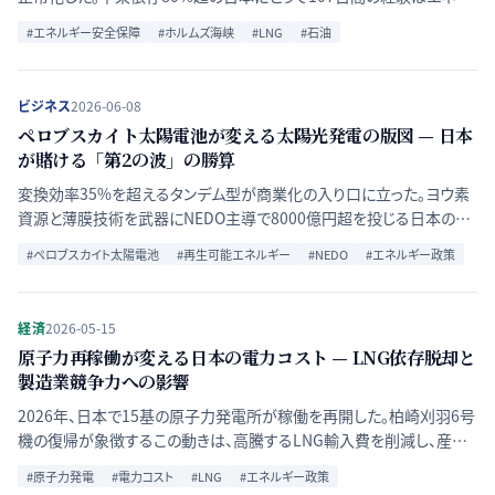
ギー安全保障の構造的弱点を浮き彫りにした。停戦後の調達再調整・
#
エネルギー安全保障
#
ホルムズ海峡
#
LNG
#
石油
戦略備蓄・多角化加速の論点を時系列で整理する。
ビジネス
2026-06-08
ペロブスカイト太陽電池が変える太陽光発電の版図 — 日本
が賭ける「第2の波」の勝算
変換効率35%を超えるタンデム型が商業化の入り口に立った。ヨウ素
資源と薄膜技術を武器にNEDO主導で8000億円超を投じる日本の再
挑戦と、耐久性・コスト面の課題を多角的に分析する。
#
ペロブスカイト太陽電池
#
再生可能エネルギー
#
NEDO
#
エネルギー政策
経済
2026-05-15
原子力再稼働が変える日本の電力コスト — LNG依存脱却と
製造業競争力への影響
2026年、日本で15基の原子力発電所が稼働を再開した。柏崎刈羽6号
機の復帰が象徴するこの動きは、高騰するLNG輸入費を削減し、産業
用電力コストを抑制する可能性を持つ。経済的インパクトと今後の課
#
原子力発電
#
電力コスト
#
LNG
#
エネルギー政策
題を多角的に分析する。