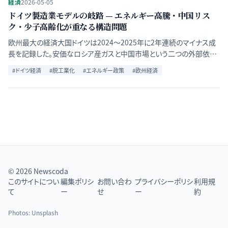
経済
2026-05-05
ドイツ製造業モデルの岐路 — エネルギー高騰・中国リス
ク・少子高齢化が重なる構造問題
欧州最大の経済大国ドイツは2024〜2025年に2年連続のマイナス成
長を記録した。安価なロシア産ガスと中国市場という二つの外部依存
が崩れた後の「成長モデルの再構築」を複数の分析から検討する。
#
ドイツ経済
#
脱工業化
#
エネルギー政策
#
欧州経済
© 2026 Newscoda
このサイトについ
編集ポリシ
お問い合わ
プライバシーポリシ
利用規
て
ー
せ
ー
約
Photos:
Unsplash