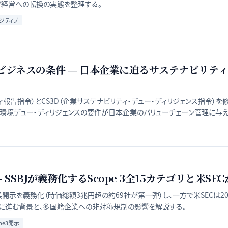
ブ経営への転換の実態を整理する。
ジティブ
る対欧ビジネスの条件 — 日本企業に迫るサステナビリ
リティ報告指令）とCS3D（企業サステナビリティ・デュー・ディリジェンス指令
・環境デュー・ディリジェンスの要件が日本企業のバリューチェーン管理に与
SSBJが義務化するScope 3全15カテゴリと米S
気候開示を義務化（時価総額3兆円超の約69社が第一弾）し、一方で米SECは
真逆に進む背景と、多国籍企業への非対称規制の影響を解説する。
pe3開示