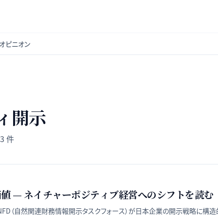
オピニオン
ィ開示
3
件
価値 — ネイチャーポジティブ経営へのシフトを読む
TNFD（自然関連財務情報開示タスクフォース）が日本企業の開示戦略に構