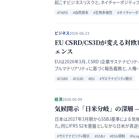
起こすビジネスリスクと、ネイチャーポジティ
#
TNFD
#
自然資本
#
生物多様性
#
ネイチャーポ
ビジネス
2026-06-23
EU CSRD/CS3Dが変え
ェンス
EUは2026年3月、CSRD（企業サステナビ
ブルマテリアリティに基づく報告義務と、人権
#
CSRD
#
CS3D
#
EU
#
サステナビリティ開示
経済
2026-06-09
気候開示「日米分岐」の深層 — 
日本は2027年3月期からSSBJ基準による
た。同じIFRS S2を基盤としながら日米が
#
サステナビリティ開示
#
SSBJ
#
ESG規制
#
Sco