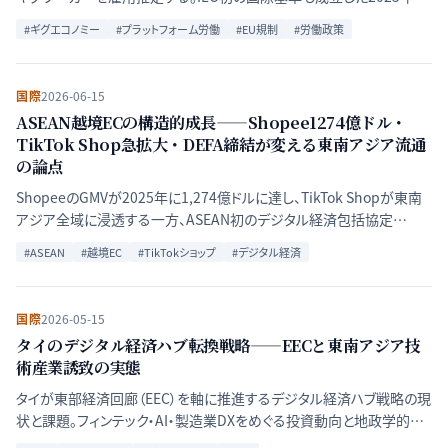
米国・日本・インドの規制モデルとの比較から、労働・資本・成長の三角
#
ギグエコノミー
#
プラットフォーム労働
#
EU規制
#
労働政策
関係の再定義を読む。
国際
2026-06-15
ASEAN越境ECの構造的成長——Shopee1274億ドル・
TikTok Shop急拡大・DEFA締結が変える東南アジア流通
の論点
ShopeeのGMVが2025年に1,274億ドルに達し、TikTok Shopが東南
アジア全域に浸透する一方、ASEAN初のデジタル経済包括協定
（DEFA）交渉が最終局面を迎える。多重化するプレーヤーとインフラ課
#
ASEAN
#
越境EC
#
TikTokショップ
#
デジタル経済
題を横断的に分析する。
国際
2026-05-15
タイのデジタル経済ハブ転換戦略——EECと東南アジア技
術産業誘致の実態
タイが東部経済回廊（EEC）を軸に推進するデジタル経済ハブ戦略の現
状と課題。フィンテック・AI・製造業DXをめぐる投資動向と地政学的文
脈を解説する。