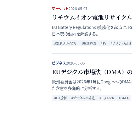
マーケット
2026-05-07
リチウムイオン電池リサイクル
EU Battery Regulationの義務化を起
日本勢の動向を解説する。
#
電池リサイクル
#
循環経済
#
EV
#
クリティカル
ビジネス
2026-05-05
EUデジタル市場法（DMA）
欧州委員会は2026年1月にGoogleへの
た含意を多角的に分析する。
#
EU規制
#
デジタル市場法
#
Big Tech
#
GAFA