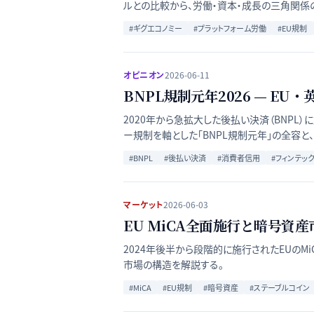
ルとの比較から、労働・資本・成長の三角関係
#
ギグエコノミー
#
プラットフォーム労働
#
EU規制
オピニオン
2026-06-11
BNPL規制元年2026 — 
2020年から急拡大した後払い決済（BNPL）
ー規制を軸とした「BNPL規制元年」の全容と、Kl
#
BNPL
#
後払い決済
#
消費者信用
#
フィンテッ
マーケット
2026-06-03
EU MiCA全面施行と暗号資
2024年後半から段階的に施行されたEUのM
市場の構造を解説する。
#
MiCA
#
EU規制
#
暗号資産
#
ステーブルコイン