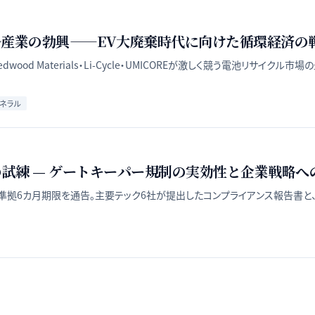
産業の勃興——EV大廃棄時代に向けた循環経済の
点に、Redwood Materials・Li-Cycle・UMICOREが激しく競う電池リ
ミネラル
の試練 — ゲートキーパー規制の実効性と企業戦略へ
DMA準拠6カ月期限を通告。主要テック6社が提出したコンプライアンス報告書と