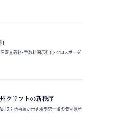
由」
た。与信審査義務・手数料開示強化・クロスボーダ
欧州クリプトの新秩序
DC逆転、取引所再編が示す規制統一後の暗号資産