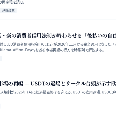
の再定義を読む。
#
労働政策
EU・英・豪の消費者信用法制が終わらせる「後払いの自
に対し、EU消費者信用指令II（CCD2）が2026年11月から完全適用となっ
arna・Affirm・Paydyを巡る市場再編の行方を時系列で解説する。
ク
産市場の再編 — USDTの退場とサークル台頭が示す
iCA規制が2026年7月に経過措置終了を迎える。USDTの欧州退場、US