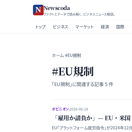
Newscoda
ファクトとデータで読み解く、ビジネスニュース解説。
トップ
ビジネス
マーケット
経済
国際
ホーム
/
#EU規制
#
EU規制
「
EU規制
」に関連する記事
5
件
オピニオン
2026-06-18
「雇用か請負か」— EU・米
EU「プラットフォーム就労指令」が2024年1