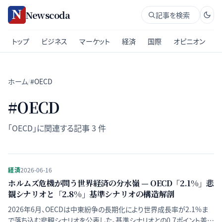
Newscoda
記事を検索
トップ
ビジネス
マーケット
経済
国際
オピニオン
ホーム
/
#OECD
#
OECD
「
OECD
」に関連する記事
3
件
経済
2026-06-16
ホルムズ危機が問う世界経済の分水嶺 — OECD「2.1%」悲
観シナリオと「2.8%」基準シナリオの構造解剖
2026年6月、OECDは中東紛争の長期化により世界成長率が2.1%ま
で落ち込む悲観シナリオを公表した。基準シナリオとの0.7ポイント差が