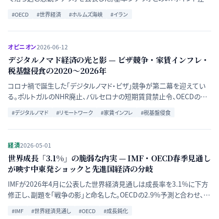
意味するものを、エネルギー価格・インフレ・新興国への波及経路から
#
OECD
#
世界経済
#
ホルムズ海峡
#
イラン
読み解く。
オピニオン
2026-06-12
デジタルノマド経済の光と影 — ビザ競争・家賃インフレ・
税基盤侵食の2020〜2026年
コロナ禍で誕生した「デジタルノマド・ビザ」競争が第二幕を迎えてい
る。ポルトガルのNHR廃止、バルセロナの短期賃貸禁止令、OECDの国
際課税モデル改正。高所得リモートワーカーの国際移動が引き起こす
#
デジタルノマド
#
リモートワーク
#
家賃インフレ
#
税基盤侵食
経済地理学の変容を読み解く。
経済
2026-05-01
世界成長「3.1%」の脆弱な内実 — IMF・OECD春季見通し
が映す中東発ショックと先進国経済の分岐
IMFが2026年4月に公表した世界経済見通しは成長率を3.1%に下方
修正し、副題を「戦争の影」と命名した。OECDの2.9%予測と合わせ、エ
ネルギーインフレ・関税摩擦・財政制約が交差する構造的鈍化の論点
#
IMF
#
世界経済見通し
#
OECD
#
成長鈍化
を整理する。