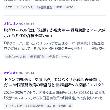
止・パンデミック協定の限界を横断分析し、国際ガバナンス再設計の方
#
グローバルガバナンス
#
多国間主義
#
IMF
#
WTO
向を問う。
オピニオン
2026-05-16
脱グローバル化は「幻想」か現実か — 貿易統計とデータが
示す断片化の深度を問い直す
「脱グローバル化」というナラティブが広まる一方、貿易統計は相互依
存の継続も示している。WTO・IMF・FRBのデータをもとに、世界経済の
断片化がどこまで現実で、どこから過剰解釈かを冷静に検証する。
#
脱グローバル化
#
貿易断片化
#
地政学
#
WTO
オピニオン
2026-05-14
トランプ関税は「交渉手段」ではなく「永続的再構造化」
だ — 米国貿易政策の新常態と世界経済への深層インパクト
2025〜2026年のトランプ関税体系（IEEPA・232条・301条）は、単なる
「交渉のレバレッジ」から米国通商政策の「新常態」へと変貌しつつあ
る。WTO体制の形骸化、サプライチェーンの断絶的再編、世界規模の保
#
トランプ関税
#
米国貿易政策
#
WTO
#
保護主義
護主義連鎖という三つの構造変化を通じて、世界経済に与える深層的