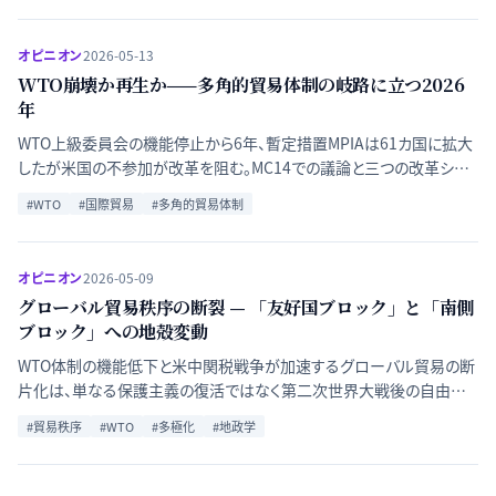
かつ永続的なインパクトを論じる。
オピニオン
2026-05-13
WTO崩壊か再生か——多角的貿易体制の岐路に立つ2026
年
WTO上級委員会の機能停止から6年、暫定措置MPIAは61カ国に拡大
したが米国の不参加が改革を阻む。MC14での議論と三つの改革シナ
リオを体系的に解説する。
#
WTO
#
国際貿易
#
多角的貿易体制
オピニオン
2026-05-09
グローバル貿易秩序の断裂 — 「友好国ブロック」と「南側
ブロック」への地殻変動
WTO体制の機能低下と米中関税戦争が加速するグローバル貿易の断
片化は、単なる保護主義の復活ではなく第二次世界大戦後の自由貿
易体制の根本的な再編を意味する。多極化する貿易秩序の構造と日
#
貿易秩序
#
WTO
#
多極化
#
地政学
本の立ち位置を論じる。