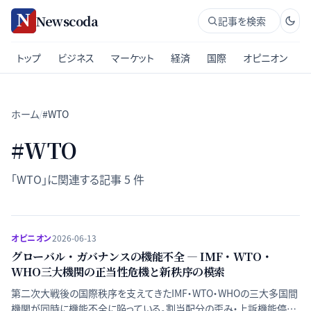
Newscoda
記事を検索
トップ
ビジネス
マーケット
経済
国際
オピニオン
ホーム
/
#WTO
#
WTO
「
WTO
」に関連する記事
5
件
オピニオン
2026-06-13
グローバル・ガバナンスの機能不全 ― IMF・WTO・
WHO三大機関の正当性危機と新秩序の模索
第二次大戦後の国際秩序を支えてきたIMF・WTO・WHOの三大多国間
機関が同時に機能不全に陥っている。割当配分の歪み・上訴機能停