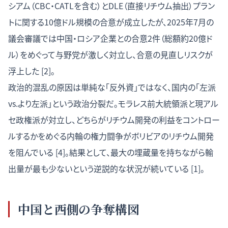
シアム（CBC・CATLを含む）とDLE（直接リチウム抽出）プラン
トに関する10億ドル規模の合意が成立したが、2025年7月の
議会審議では中国・ロシア企業との合意2件（総額約20億ド
ル）をめぐって与野党が激しく対立し、合意の見直しリスクが
浮上した [2]。
政治的混乱の原因は単純な「反外資」ではなく、国内の「左派
vs.より左派」という政治分裂だ。モラレス前大統領派と現アル
セ政権派が対立し、どちらがリチウム開発の利益をコントロー
ルするかをめぐる内輪の権力闘争がボリビアのリチウム開発
を阻んでいる [4]。結果として、最大の埋蔵量を持ちながら輸
出量が最も少ないという逆説的な状況が続いている [1]。
中国と西側の争奪構図