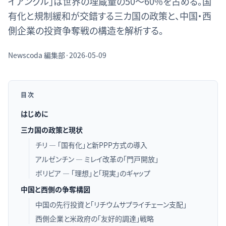
イアングル」は世界の埋蔵量の50〜60%を占める。国
有化と規制緩和が交錯する三カ国の政策と、中国・西
側企業の投資争奪戦の構造を解析する。
Newscoda
編集部
·
2026-05-09
目次
はじめに
三カ国の政策と現状
チリ — 「国有化」と新PPP方式の導入
アルゼンチン — ミレイ改革の「門戸開放」
ボリビア — 「理想」と「現実」のギャップ
中国と西側の争奪構図
中国の先行投資と「リチウムサプライチェーン支配」
西側企業と米政府の「友好的調達」戦略