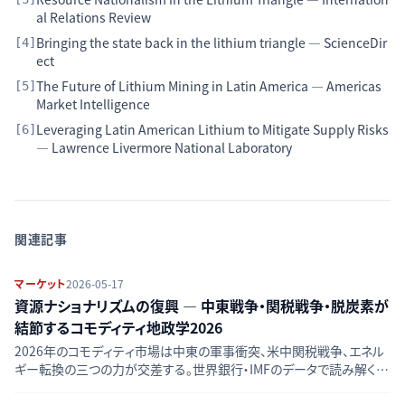
al Relations Review
Bringing the state back in the lithium triangle — ScienceDir
[
4
]
ect
The Future of Lithium Mining in Latin America — Americas
[
5
]
Market Intelligence
Leveraging Latin American Lithium to Mitigate Supply Risks
[
6
]
— Lawrence Livermore National Laboratory
関連記事
マーケット
2026-05-17
資源ナショナリズムの復興 — 中東戦争・関税戦争・脱炭素が
結節するコモディティ地政学2026
2026年のコモディティ市場は中東の軍事衝突、米中関税戦争、エネル
ギー転換の三つの力が交差する。世界銀行・IMFのデータで読み解く一
次産品価格の急騰と「資源の武器化」の実態。