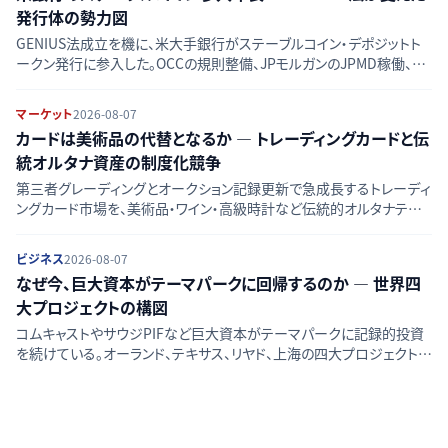
発行体の勢力図
GENIUS法成立を機に、米大手銀行がステーブルコイン・デポジットト
ークン発行に参入した。OCCの規則整備、JPモルガンのJPMD稼働、銀
行連合ZLUSDの動きを時系列で整理し、競合図の変化をたどる。
マーケット
2026-08-07
カードは美術品の代替となるか — トレーディングカードと伝
統オルタナ資産の制度化競争
第三者グレーディングとオークション記録更新で急成長するトレーディ
ングカード市場を、美術品・ワイン・高級時計など伝統的オルタナティブ
資産と比較し、流動性・価格透明性・リスクの違いを検証する。
ビジネス
2026-08-07
なぜ今、巨大資本がテーマパークに回帰するのか — 世界四
大プロジェクトの構図
コムキャストやサウジPIFなど巨大資本がテーマパークに記録的投資
を続けている。オーランド、テキサス、リヤド、上海の四大プロジェクトか
ら、AI・配信全盛期にリアル体験へ資金が向かう背景を読み解く。