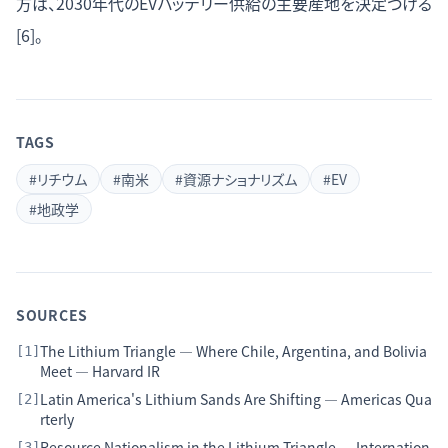
方は、2030年代のEVバッテリー供給の主要産地を決定づける
[6]。
TAGS
#
リチウム
#
南米
#
資源ナショナリズム
#
EV
#
地政学
SOURCES
The Lithium Triangle — Where Chile, Argentina, and Bolivia
[
1
]
Meet — Harvard IR
Latin America's Lithium Sands Are Shifting — Americas Qua
[
2
]
rterly
Resource Nationalism in the Lithium Triangle — Internation
[
3
]