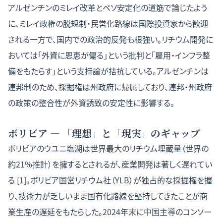
アルゼンチンのミレイ改革とペソ安定化の道筋
で論じたよう
に、ミレイ政権の脱規制・民営化路線は国際投資家から歓迎
される一方で、国内での政治的反発も根強い。リチウム開発に
おいては「外資に恩恵が偏る」という批判と「雇用・インフラ整
備をもたらす」という支持論が拮抗している。アルゼンチンは
連邦制のため、採掘権は州政府に帰属しており、連邦・州政府
の政策の整合性が外資誘致の安定性に影響する。
ボリビア — 「理想」と「現実」のギャップ
ボリビアのウユニ塩湖は世界最大のリチウム埋蔵量（世界の
約21%推計）を擁するとされるが、産業開発は著しく遅れてい
る [1]。ボリビア国営リチウム社（YLB）が独占的な採掘権を握
り、技術力が乏しいまま国有化路線を堅持してきたことが商
業生産の遅延をもたらした。2024年末に中国主導のコンソー