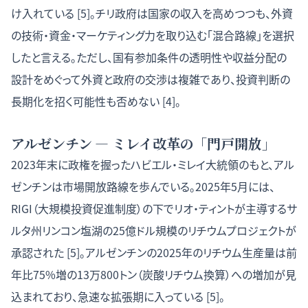
け入れている [5]。チリ政府は国家の収入を高めつつも、外資
の技術・資金・マーケティング力を取り込む「混合路線」を選択
したと言える。ただし、国有参加条件の透明性や収益分配の
設計をめぐって外資と政府の交渉は複雑であり、投資判断の
長期化を招く可能性も否めない [4]。
アルゼンチン — ミレイ改革の「門戸開放」
2023年末に政権を握ったハビエル・ミレイ大統領のもと、アル
ゼンチンは市場開放路線を歩んでいる。2025年5月には、
RIGI（大規模投資促進制度）の下でリオ・ティントが主導するサ
ルタ州リンコン塩湖の25億ドル規模のリチウムプロジェクトが
承認された [5]。アルゼンチンの2025年のリチウム生産量は前
年比75%増の13万800トン（炭酸リチウム換算）への増加が見
込まれており、急速な拡張期に入っている [5]。