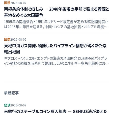
国際
2026-08-07
南極条約体制のきしみ ― 2048年条項の手前で強まる資源と
基地をめぐる大国競争
1959年の南極条約と1991年マドリード議定書が定める鉱物開発禁止
は2048年に節目を迎える。中国・ロシアの基地拡張とオキアミ漁獲枠
対立が示す条約体制の現在地を整理する。
国際
2026-08-05
東地中海ガス開発、頓挫したパイプライン構想が導く新たな
輸出地図
キプロス・イスラエル・エジプトの海底ガス田開発とEastMedパイプラ
イン頓挫の経緯を時系列で整理し、EUのエネルギー多角化戦略におけ
る東地中海の位置づけを解説する。
最新記事
経済
2026-08-07
米銀行のステーブルコイン参入年表 — GENIUS法が変えた