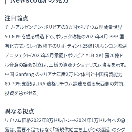
注目論点
チリ・アルゼンチン・ボリビアの3カ国がリチウム埋蔵量世界
50-60%を握る構造下で、ボリック政権の2025年4月 PPP 国
有化方式・ミレイ政権下のリオ・ティント25億ドルリンコン塩湖
プロジェクト(2025年5月承認)・ボリビア YLB の中露20億ド
ル合意の議会対立は、三様の資源ナショナリズム強度を示す。
中国 Ganfeng のマリアナ年産2万トン体制と中国精製能力
60-70%支配は、IRA 適格リチウム調達を巡る米西側の対抗
投資を急がせる。
異なる視点
リチウム価格2022年8万ドル/トン→2024年1万ドル台への急
落は、需要不足ではなく「新規供給立ち上がりの遅延」のシグ