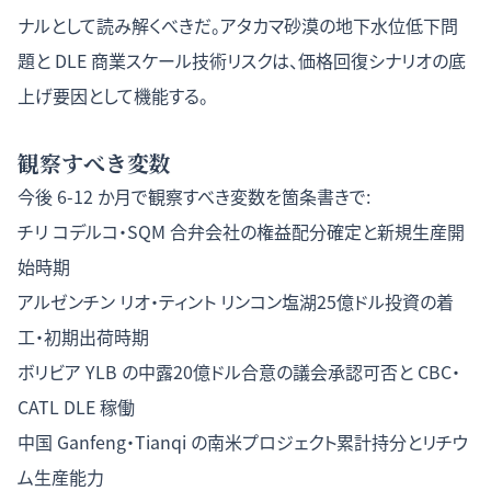
ナルとして読み解くべきだ。アタカマ砂漠の地下水位低下問
題と DLE 商業スケール技術リスクは、価格回復シナリオの底
上げ要因として機能する。
観察すべき変数
今後 6-12 か月で観察すべき変数を箇条書きで:
チリ コデルコ・SQM 合弁会社の権益配分確定と新規生産開
始時期
アルゼンチン リオ・ティント リンコン塩湖25億ドル投資の着
工・初期出荷時期
ボリビア YLB の中露20億ドル合意の議会承認可否と CBC・
CATL DLE 稼働
中国 Ganfeng・Tianqi の南米プロジェクト累計持分とリチウ
ム生産能力