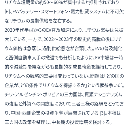
リチウム埋蔵量の約50〜60%が集中すると推計されており
[6]、EVバッテリー・スマートフォン・電力貯蔵システムに不可欠
なリチウムの長期供給を左右する。
2020年代半ばからのEV普及加速により、リチウム需要は急拡
大している。一方で、2022〜2023年の歴史的高騰の後にリチ
ウム価格は急落し、過剰供給懸念が台頭した。
EVの普及鈍化
と西側自動車大手の撤退
でも分析したように、EV市場は一時
的な減速期を経ながらも長期的な成長軌道を維持しており、
リチウムへの戦略的需要は変わっていない。問題は「どの国の
企業が、どの条件でリチウムを採掘するか」という権益争いだ。
チリ・アルゼンチン・ボリビアの三カ国は、資源ナショナリズム
の強度と外資への開放度において三者三様の路線をとってお
り、中国・西側企業の投資争奪が展開されている [3]。本稿は
三カ国の政策を整理し、中長期の投資環境を検討する。