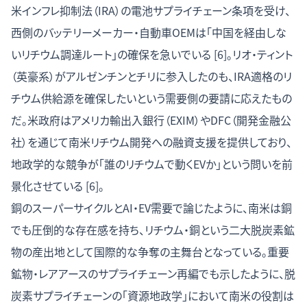
米インフレ抑制法（IRA）の電池サプライチェーン条項を受け、
西側のバッテリーメーカー・自動車OEMは「中国を経由しな
いリチウム調達ルート」の確保を急いでいる [6]。リオ・ティント
（英豪系）がアルゼンチンとチリに参入したのも、IRA適格のリ
チウム供給源を確保したいという需要側の要請に応えたもの
だ。米政府はアメリカ輸出入銀行（EXIM）やDFC（開発金融公
社）を通じて南米リチウム開発への融資支援を提供しており、
地政学的な競争が「誰のリチウムで動くEVか」という問いを前
景化させている [6]。
銅のスーパーサイクルとAI・EV需要
で論じたように、南米は銅
でも圧倒的な存在感を持ち、リチウム・銅という二大脱炭素鉱
物の産出地として国際的な争奪の主舞台となっている。
重要
鉱物・レアアースのサプライチェーン再編
でも示したように、脱
炭素サプライチェーンの「資源地政学」において南米の役割は