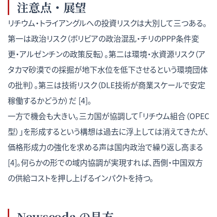
注意点・展望
リチウム・トライアングルへの投資リスクは大別して三つある。
第一は政治リスク（ボリビアの政治混乱・チリのPPP条件変
更・アルゼンチンの政策反転）。第二は環境・水資源リスク（ア
タカマ砂漠での採掘が地下水位を低下させるという環境団体
の批判）。第三は技術リスク（DLE技術が商業スケールで安定
稼働するかどうか）だ [4]。
一方で機会も大きい。三カ国が協調して「リチウム組合（OPEC
型）」を形成するという構想は過去に浮上しては消えてきたが、
価格形成力の強化を求める声は国内政治で繰り返し高まる
[4]。何らかの形での域内協調が実現すれば、西側・中国双方
の供給コストを押し上げるインパクトを持つ。
Newscoda の見方