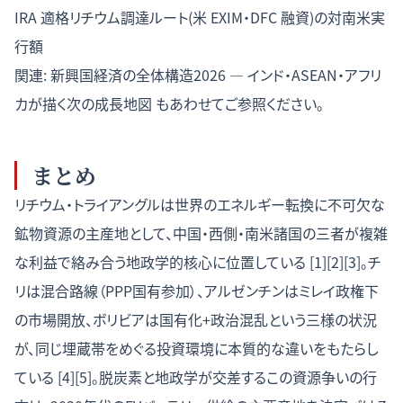
IRA 適格リチウム調達ルート(米 EXIM・DFC 融資)の対南米実
行額
関連:
新興国経済の全体構造2026 — インド・ASEAN・アフリ
カが描く次の成長地図
もあわせてご参照ください。
まとめ
リチウム・トライアングルは世界のエネルギー転換に不可欠な
鉱物資源の主産地として、中国・西側・南米諸国の三者が複雑
な利益で絡み合う地政学的核心に位置している [1][2][3]。チ
リは混合路線（PPP国有参加）、アルゼンチンはミレイ政権下
の市場開放、ボリビアは国有化+政治混乱という三様の状況
が、同じ埋蔵帯をめぐる投資環境に本質的な違いをもたらし
ている [4][5]。脱炭素と地政学が交差するこの資源争いの行