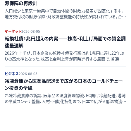
源保障の再設計
人口減少と東京一極集中で自治体間の財政力格差が固定化する中、
地方交付税の財源保障・財政調整機能の持続性が問われている。合併
算定替の終了や制度見直し論点を整理する。
マーケット
2026-08-05
転換社債1兆円超えの内実——株高・利上げ局面での資金調
達最適解
2026年上半期、日本企業の転換社債発行額は約1兆円に達し22年ぶ
りの高水準となった。株高と金利上昇が同時進行する局面で、普通社
債・エクイティ調達と比べ転換社債が選好される構造的背景を比較整
理する。
ビジネス
2026-08-05
冷凍倉庫から医薬品配送まで広がる日本のコールドチェー
ン投資の全貌
冷凍冷蔵倉庫の新設、医薬品の温度管理物流、EC向け冷蔵配送、港湾
の冷蔵コンテナ整備、人材・自動化技術まで、日本で広がる低温物流
（コールドチェーン）投資の実態と分野ごとの課題を整理して解説する。