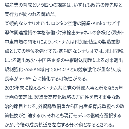
場産業の育成という四つの課題は、いずれも政策の優先度と
実行力が問われる問題だ。
楽観的なシナリオでは、ロンタン空港の開業・Amkorなど半
導体関連投資の本格稼働・対米輸出チャネルの多様化（欧州・
中東市場の開拓）により、ベトナムは付加価値型の製造業拠
点としての地位を強化する。悲観的なシナリオでは、米国関税
による輸出減少・中国系企業の中継輸送問題による対米輸出
規制強化・ASEAN域内でのインドとの競争激化が重なり、成
長率が5〜6%台に鈍化する可能性がある。
2026年末に控えるベトナム共産党の幹部人事と新たな5ヵ年
計画の策定は、製造業高度化戦略の方向性を示す重要な政
治的節目となる。外資誘致偏重から国内産業育成重視への政
策転換が加速するか、それとも現行モデルの継続を選択する
かが、今後の成長軌道を左右する分水嶺となるとされる。