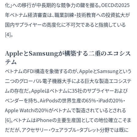
化」への移行が中長期的な競争力の鍵を握る。OECDの2025
年ベトナム経済審査は、職業訓練・技術教育への投資拡大が
国内サプライヤーの高度化に不可欠であると指摘している
[4]。
AppleとSamsungが構築する二重のエコシス
テム
ベトナムのFDI構造を象徴するのが、AppleとSamsungという
二つのグローバル電子機器大手による巨大な製造エコシステ
ムの存在だ。Appleはベトナムに35社のサプライヤーおよび
ベンダーを持ち、AirPodsの世界生産の65%・iPadの20%・
Apple Watchの20%がベトナムで製造されているとされる
[6]。ベトナムはiPhoneの主要生産国としての地位確立こそま
だだが、アクセサリー・ウェアラブル・タブレット分野では既に