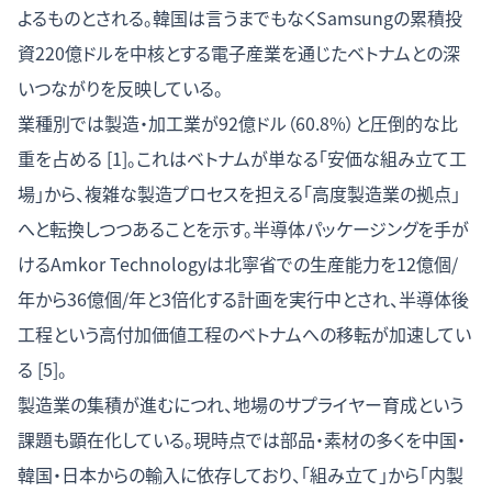
よるものとされる。韓国は言うまでもなくSamsungの累積投
資220億ドルを中核とする電子産業を通じたベトナムとの深
いつながりを反映している。
業種別では製造・加工業が92億ドル（60.8%）と圧倒的な比
重を占める [1]。これはベトナムが単なる「安価な組み立て工
場」から、複雑な製造プロセスを担える「高度製造業の拠点」
へと転換しつつあることを示す。半導体パッケージングを手が
けるAmkor Technologyは北寧省での生産能力を12億個/
年から36億個/年と3倍化する計画を実行中とされ、半導体後
工程という高付加価値工程のベトナムへの移転が加速してい
る [5]。
製造業の集積が進むにつれ、地場のサプライヤー育成という
課題も顕在化している。現時点では部品・素材の多くを中国・
韓国・日本からの輸入に依存しており、「組み立て」から「内製