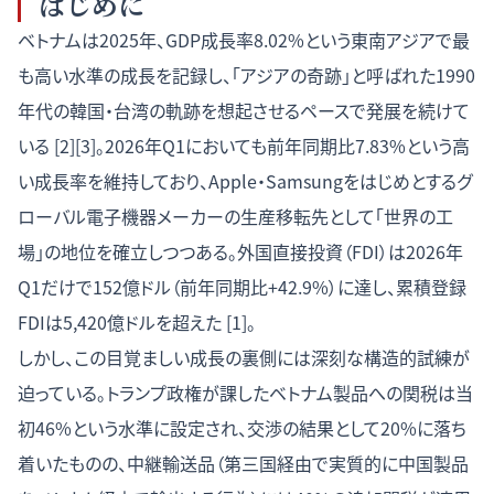
はじめに
ベトナムは2025年、GDP成長率8.02%という東南アジアで最
も高い水準の成長を記録し、「アジアの奇跡」と呼ばれた1990
年代の韓国・台湾の軌跡を想起させるペースで発展を続けて
いる [2][3]。2026年Q1においても前年同期比7.83%という高
い成長率を維持しており、Apple・Samsungをはじめとするグ
ローバル電子機器メーカーの生産移転先として「世界の工
場」の地位を確立しつつある。外国直接投資（FDI）は2026年
Q1だけで152億ドル（前年同期比+42.9%）に達し、累積登録
FDIは5,420億ドルを超えた [1]。
しかし、この目覚ましい成長の裏側には深刻な構造的試練が
迫っている。トランプ政権が課したベトナム製品への関税は当
初46%という水準に設定され、交渉の結果として20%に落ち
着いたものの、中継輸送品（第三国経由で実質的に中国製品