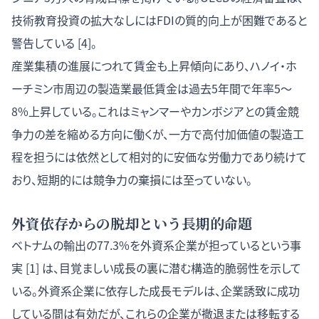
技術教育投資の拡大なしにはFDIの質的向上が困難であると
警告している [4]。
産業集積の進展につれて賃金も上昇傾向にあり、ハノイ・ホ
ーチミン市周辺の製造業最低賃金は過去5年間で年率5〜
8%上昇している。これはミャンマーやカンボジアとの賃金競
争力の差を縮める方向に働くが、一方で高付加価値の製造工
程を担うには依然として相対的に安価な労働力であり続けて
おり、短期的には競争力の棄損には至っていない。
外資依存からの脱却という長期的命題
ベトナムの輸出の77.3%を外資系企業が担っているという事
実 [1] は、目覚ましい成長の裏に潜む構造的脆弱性を示して
いる。外資系企業に依存した成長モデルは、企業誘致に成功
している間は有効だが、これらの企業が撤退または移転する