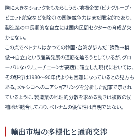
際に大きなショックをもたらしうる。地場企業（ビナグループ・
ビエット航空などを除く）の国際競争力はまだ限定的であり、
製造業の中長期的な自立には国内民間セクターの育成が欠
かせない。
この点でベトナムはかつての韓国・台湾が歩んだ「誘致→模
倣→自立」という産業発展の道筋を辿ろうとしているが、グロ
ーバルなバリューチェーンが高度に確立した現代においては、
その移行は1980〜90年代よりも困難になっているとの見方も
ある。
メキシコへのニアショアリングを分析した記事
で示され
ているように、製造業の地理的分散を求める動きは複数の候
補地が競合しており、ベトナムの優位性は自明ではない。
輸出市場の多様化と通商交渉