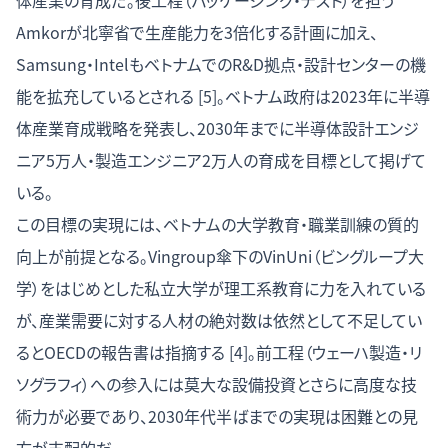
体産業の育成だ。後工程（パッケージング・テスト）を担う
Amkorが北寧省で生産能力を3倍化する計画に加え、
Samsung・IntelもベトナムでのR&D拠点・設計センターの機
能を拡充しているとされる [5]。ベトナム政府は2023年に半導
体産業育成戦略を発表し、2030年までに半導体設計エンジ
ニア5万人・製造エンジニア2万人の育成を目標として掲げて
いる。
この目標の実現には、ベトナムの大学教育・職業訓練の質的
向上が前提となる。Vingroup傘下のVinUni（ビングループ大
学）をはじめとした私立大学が理工系教育に力を入れている
が、産業需要に対する人材の絶対数は依然として不足してい
るとOECDの報告書は指摘する [4]。前工程（ウェーハ製造・リ
ソグラフィ）への参入には莫大な設備投資とさらに高度な技
術力が必要であり、2030年代半ばまでの実現は困難との見