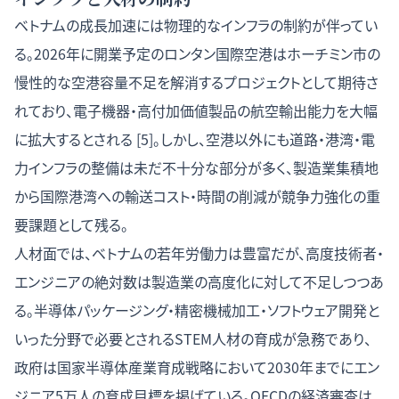
ベトナムの成長加速には物理的なインフラの制約が伴ってい
る。2026年に開業予定のロンタン国際空港はホーチミン市の
慢性的な空港容量不足を解消するプロジェクトとして期待さ
れており、電子機器・高付加価値製品の航空輸出能力を大幅
に拡大するとされる [5]。しかし、空港以外にも道路・港湾・電
力インフラの整備は未だ不十分な部分が多く、製造業集積地
から国際港湾への輸送コスト・時間の削減が競争力強化の重
要課題として残る。
人材面では、ベトナムの若年労働力は豊富だが、高度技術者・
エンジニアの絶対数は製造業の高度化に対して不足しつつあ
る。半導体パッケージング・精密機械加工・ソフトウェア開発と
いった分野で必要とされるSTEM人材の育成が急務であり、
政府は国家半導体産業育成戦略において2030年までにエン
ジニア5万人の育成目標を掲げている。OECDの経済審査は、