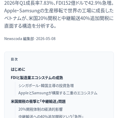
2026年Q1成長率7.83%、FDI152億ドルで42.9%急増。
Apple・Samsungの生産移転で世界の工場に成長した
ベトナムが、米国20%関税と中継輸送40%追加関税に
直面する構造を分析する。
Newscoda
編集部
·
2026-05-08
目次
はじめに
FDIと製造業エコシステムの成熟
シンガポール・韓国主導の投資急増
AppleとSamsungが構築する二重のエコシステム
米国関税の衝撃と「中継輸送」問題
20%関税体制の経済的影響
中継輸送への40%追加関税という「急所」