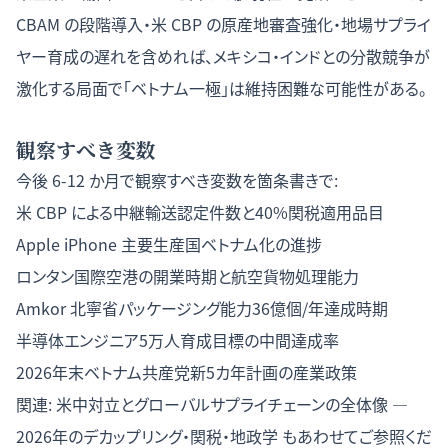
CBAM の段階導入・米 CBP の原産地審査強化・地場サプライ
ヤー育成の遅れを含めれば、メキシコ・インドとの分散競争が
激化する局面で「ベトナム一極」は維持困難な可能性がある。
観察すべき変数
今後 6-12 か月で観察すべき変数を箇条書きで:
米 CBP による中継輸送認定件数と40%関税適用品目
Apple iPhone 主要生産国ベトナム化の進捗
ロンタン国際空港の開業時期と航空貨物処理能力
Amkor 北寧省パッケージング能力36億個/年達成時期
半導体エンジニア5万人育成目標の中間達成率
2026年末ベトナム共産党新5カ年計画の産業政策
関連:
米中対立とグローバルサプライチェーンの全体像 —
2026年のデカップリング・関税・地政学
もあわせてご参照くだ