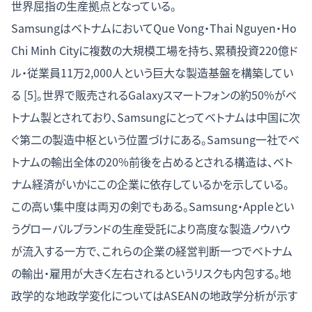
世界屈指の生産拠点となっている。
SamsungはベトナムにおいてQue Vong・Thai Nguyen・Ho
Chi Minh Cityに複数の大規模工場を持ち、累積投資220億ド
ル・従業員11万2,000人という巨大な製造基盤を構築してい
る [5]。世界で販売されるGalaxyスマートフォンの約50%がベ
トナム製とされており、Samsungにとってベトナムは中国に次
ぐ第二の製造中枢という位置づけにある。Samsung一社でベ
トナムの輸出全体の20%前後を占めるとされる構造は、ベト
ナム経済がいかにこの企業に依存しているかを示している。
この高い集中度は両刃の剣でもある。Samsung・Appleとい
うグローバルブランドの生産受託により高度な製造ノウハウ
が流入する一方で、これらの企業の経営判断一つでベトナム
の輸出・雇用が大きく左右されるというリスクも内包する。地
政学的な地政学変化については
ASEANの地政学分析
が示す