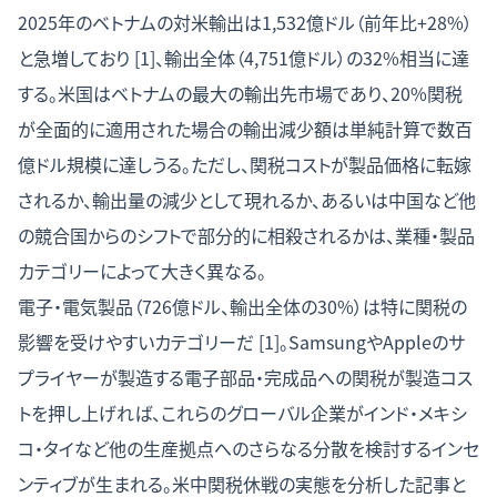
2025年のベトナムの対米輸出は1,532億ドル（前年比+28%）
と急増しており [1]、輸出全体（4,751億ドル）の32%相当に達
する。米国はベトナムの最大の輸出先市場であり、20%関税
が全面的に適用された場合の輸出減少額は単純計算で数百
億ドル規模に達しうる。ただし、関税コストが製品価格に転嫁
されるか、輸出量の減少として現れるか、あるいは中国など他
の競合国からのシフトで部分的に相殺されるかは、業種・製品
カテゴリーによって大きく異なる。
電子・電気製品（726億ドル、輸出全体の30%）は特に関税の
影響を受けやすいカテゴリーだ [1]。SamsungやAppleのサ
プライヤーが製造する電子部品・完成品への関税が製造コス
トを押し上げれば、これらのグローバル企業がインド・メキシ
コ・タイなど他の生産拠点へのさらなる分散を検討するインセ
ンティブが生まれる。
米中関税休戦の実態を分析した記事
と