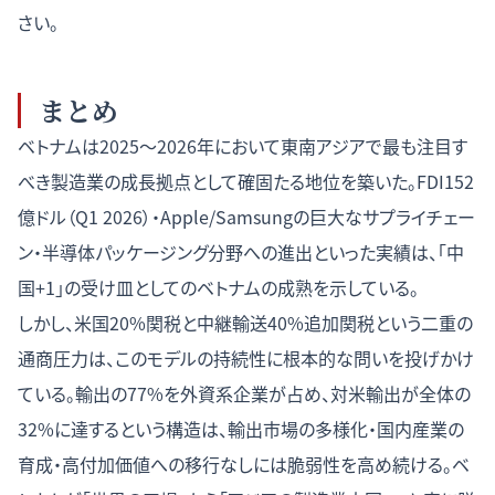
さい。
まとめ
ベトナムは2025〜2026年において東南アジアで最も注目す
べき製造業の成長拠点として確固たる地位を築いた。FDI152
億ドル（Q1 2026）・Apple/Samsungの巨大なサプライチェー
ン・半導体パッケージング分野への進出といった実績は、「中
国+1」の受け皿としてのベトナムの成熟を示している。
しかし、米国20%関税と中継輸送40%追加関税という二重の
通商圧力は、このモデルの持続性に根本的な問いを投げかけ
ている。輸出の77%を外資系企業が占め、対米輸出が全体の
32%に達するという構造は、輸出市場の多様化・国内産業の
育成・高付加価値への移行なしには脆弱性を高め続ける。ベ