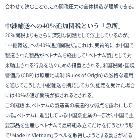
合わせて読むことで、この関税圧力の全体構造が理解できる。
中継輸送への40%追加関税という「急所」
20%関税よりもさらに深刻な問題として浮上しているのが、
「中継輸送」への40%追加関税だ。これは、実質的には中国で
製造された製品がベトナムを経由して「ベトナム製」として対
米輸出される行為を防ぐための措置とされる。米国税関・国境
警備局（CBP）は原産地規制（Rules of Origin）の厳格な適用
を通じてこうした中継輸送を摘発しており、認定を受けた場合
には40%の追加関税が課されるとされる。
この問題は、ベトナムの製造業の構造的な弱点を露わにして
いる。ベトナムに進出している中国系企業の一部が、中国で主
要部品を生産しベトナムで最終組み立てだけを行うという形
で「Made in Vietnam」ラベルを取得しようとする動きがある