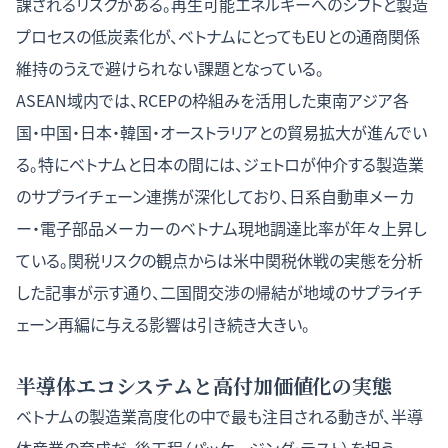
課されるリスクがある。再生可能エネルギーへのシフトと製造
プロセスの低炭素化が、ベトナムにとってもEUとの通商関係
維持のうえで避けられない課題となっている。
ASEAN域内では、RCEPの枠組みを活用した東南アジア各
国・中国・日本・韓国・オーストラリアとの貿易拡大が進んでい
る。特にベトナムと日本の間には、ジェトロが仲介する製造業
のサプライチェーン連携が深化しており、日系自動車メーカ
ー・電子部品メーカーのベトナム現地調達比率が年々上昇し
ている。関税リスクの観点からは
米中関税休戦の実態を分析
した記事
が示す通り、二国間交渉の帰結が地域のサプライチ
ェーン再編に与える影響は引き続き大きい。
半導体エコシステムと高付加価値化の実態
ベトナムの製造業高度化の中で最も注目される動きが、半導