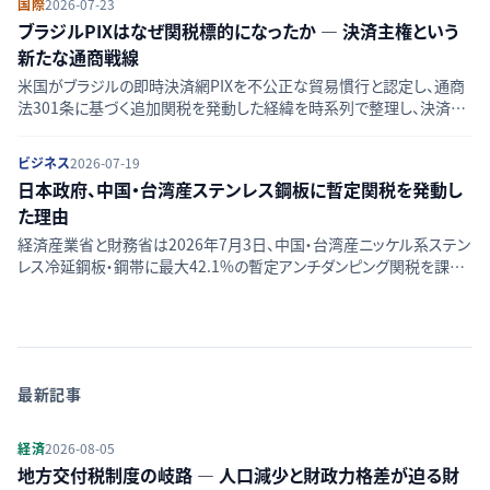
国際
2026-07-23
ブラジルPIXはなぜ関税標的になったか — 決済主権という
新たな通商戦線
米国がブラジルの即時決済網PIXを不公正な貿易慣行と認定し、通商
法301条に基づく追加関税を発動した経緯を時系列で整理し、決済イ
ンフラを巡る新しい通商摩擦の構図を分析する。
ビジネス
2026-07-19
日本政府、中国・台湾産ステンレス鋼板に暫定関税を発動し
た理由
経済産業省と財務省は2026年7月3日、中国・台湾産ニッケル系ステン
レス冷延鋼板・鋼帯に最大42.1%の暫定アンチダンピング関税を課す
決定を行った。発動の経緯と影響、今後の見通しを整理する。
最新記事
経済
2026-08-05
地方交付税制度の岐路 — 人口減少と財政力格差が迫る財