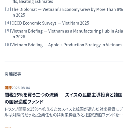
iffs, Beating Estimates
The Diplomat — Vietnam's Economy Grew by More Than 8%
[
3
]
in 2025
OECD Economic Surveys — Viet Nam 2025
[
4
]
Vietnam Briefing — Vietnam as a Manufacturing Hub in Asia
[
5
]
in 2026
Vietnam Briefing — Apple's Production Strategy in Vietnam
[
6
]
関連記事
国際
2026-08-04
関税15%を買う二つの流儀 — スイスの民間主導投資と韓国
の国家造船ファンド
トランプ関税を15%へ抑えるためスイスと韓国が選んだ対米投資モデ
ルは対照的だった。企業任せの非拘束枠組みと、国家造船ファンドを核
とする署名済みMOU、その構造差と含意を比較する。