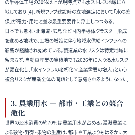
の半導体工場の30%以上が現時点でも水ストレス地域に立
地しており [4]、新規ファブ建設時の立地選定において「水の確
保」が電力・用地と並ぶ最重要要件に浮上しつつある。
日本でも熊本・北海道・広島など国内半導体クラスター形成
を進める地域で、工場の増設に伴う地域水供給インフラへの
影響が議論され始めている。製造業の水リスクは特定地域に
留まらず、自動車産業の集積地でも2026年に入り渇水リスク
が顕在化し、「水インフラの老朽化×産業需要の増大」という
複合リスクが産業全体の問題として意識されるようになった。
3. 農業用水 — 都市・工業との競合
激化
世界の淡水消費の約70%は農業用水が占める。灌漑農業に
よる穀物・野菜・果物の生産は、都市や工業よりもはるかに大