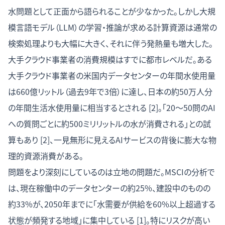
水問題として正面から語られることが少なかった。しかし大規
模言語モデル（LLM）の学習・推論が求める計算資源は通常の
検索処理よりも大幅に大きく、それに伴う発熱量も増大した。
大手クラウド事業者の消費規模はすでに都市レベルだ。ある
大手クラウド事業者の米国内データセンターの年間水使用量
は660億リットル（過去9年で3倍）に達し、日本の約50万人分
の年間生活水使用量に相当するとされる [2]。「20〜50問のAI
への質問ごとに約500ミリリットルの水が消費される」との試
算もあり [2]、一見無形に見えるAIサービスの背後に膨大な物
理的資源消費がある。
問題をより深刻にしているのは立地の問題だ。MSCIの分析で
は、現在稼働中のデータセンターの約25%、建設中のものの
約33%が、2050年までに「水需要が供給を60%以上超過する
状態が頻発する地域」に集中している [1]。特にリスクが高い