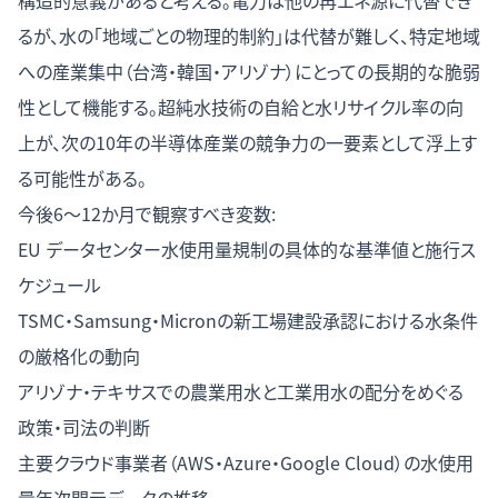
構造的意義があると考える。電力は他の再エネ源に代替でき
るが、水の「地域ごとの物理的制約」は代替が難しく、特定地域
への産業集中（台湾・韓国・アリゾナ）にとっての長期的な脆弱
性として機能する。超純水技術の自給と水リサイクル率の向
上が、次の10年の半導体産業の競争力の一要素として浮上す
る可能性がある。
今後6〜12か月で観察すべき変数:
EU データセンター水使用量規制の具体的な基準値と施行ス
ケジュール
TSMC・Samsung・Micronの新工場建設承認における水条件
の厳格化の動向
アリゾナ・テキサスでの農業用水と工業用水の配分をめぐる
政策・司法の判断
主要クラウド事業者（AWS・Azure・Google Cloud）の水使用