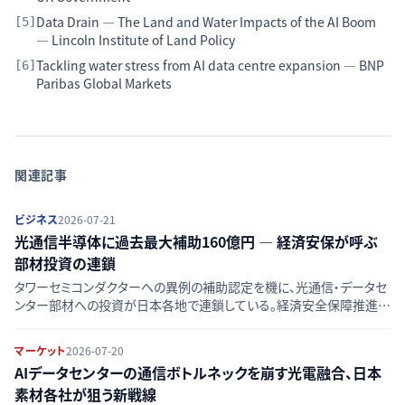
Data Drain — The Land and Water Impacts of the AI Boom
[
5
]
— Lincoln Institute of Land Policy
Tackling water stress from AI data centre expansion — BNP
[
6
]
Paribas Global Markets
関連記事
ビジネス
2026-07-21
光通信半導体に過去最大補助160億円 — 経済安保が呼ぶ
部材投資の連鎖
タワーセミコンダクターへの異例の補助認定を機に、光通信・データセ
ンター部材への投資が日本各地で連鎖している。経済安全保障推進法
の枠組みと京セラの投資計画から、AI需要が変える半導体部材産業の
構造を読み解く。
マーケット
2026-07-20
AIデータセンターの通信ボトルネックを崩す光電融合、日本
素材各社が狙う新戦線