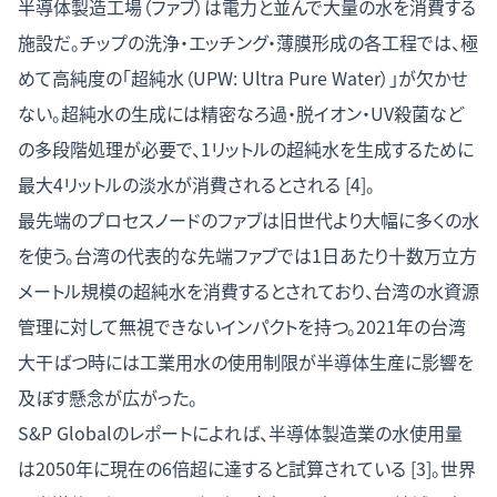
半導体製造工場（ファブ）は電力と並んで大量の水を消費する
施設だ。チップの洗浄・エッチング・薄膜形成の各工程では、極
めて高純度の「超純水（UPW: Ultra Pure Water）」が欠かせ
ない。超純水の生成には精密なろ過・脱イオン・UV殺菌など
の多段階処理が必要で、1リットルの超純水を生成するために
最大4リットルの淡水が消費されるとされる [4]。
最先端のプロセスノードのファブは旧世代より大幅に多くの水
を使う。台湾の代表的な先端ファブでは1日あたり十数万立方
メートル規模の超純水を消費するとされており、台湾の水資源
管理に対して無視できないインパクトを持つ。2021年の台湾
大干ばつ時には工業用水の使用制限が半導体生産に影響を
及ぼす懸念が広がった。
S&P Globalのレポートによれば、半導体製造業の水使用量
は2050年に現在の6倍超に達すると試算されている [3]。世界