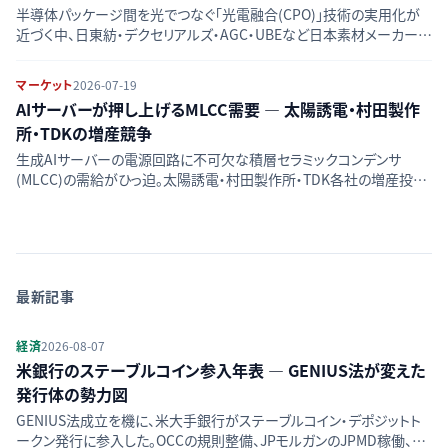
半導体パッケージ間を光でつなぐ「光電融合(CPO)」技術の実用化が
近づく中、日東紡・デクセリアルズ・AGC・UBEなど日本素材メーカーの
参入構造と商機を整理する。
マーケット
2026-07-19
AIサーバーが押し上げるMLCC需要 — 太陽誘電・村田製作
所・TDKの増産競争
生成AIサーバーの電源回路に不可欠な積層セラミックコンデンサ
(MLCC)の需給がひっ迫。太陽誘電・村田製作所・TDK各社の増産投資
と価格戦略を整理する。
最新記事
経済
2026-08-07
米銀行のステーブルコイン参入年表 — GENIUS法が変えた
発行体の勢力図
GENIUS法成立を機に、米大手銀行がステーブルコイン・デポジットト
ークン発行に参入した。OCCの規則整備、JPモルガンのJPMD稼働、銀