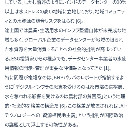
している。しかし前述のように、インドのデータセンターの90%
以上は水ストレスの高い地域に立地しており、地域コミュニテ
ィとの水資源の競合リスクをはらむ [6]。
途上国では農業・生活用水のインフラ整備自体が未完成な地
域も多く、グローバル企業のデータセンターが地域の限られ
た水資源を大量消費することへの社会的批判が高まってい
る。ESG投資家からの視点でも、データセンター事業者の水使
用情報の開示・管理が重要な評価軸となってきた [1]。
特に問題が複雑なのは、BNPパリバのレポートが指摘するよ
うに「デジタルインフラの恩恵を受けるのは都市部の富裕層、
水を奪われる影響を受けるのは農村部の貧困層」という地理
的・社会的な格差の構造だ [6]。この格差が放置されれば、AI・
テクノロジーへの「資源植民地主義」という批判が国際政治
の議題として浮上する可能性がある。