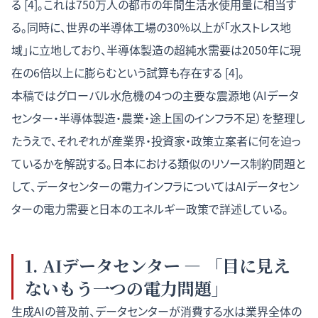
る [4]。これは750万人の都市の年間生活水使用量に相当す
る。同時に、世界の半導体工場の30%以上が「水ストレス地
域」に立地しており、半導体製造の超純水需要は2050年に現
在の6倍以上に膨らむという試算も存在する [4]。
本稿ではグローバル水危機の4つの主要な震源地（AIデータ
センター・半導体製造・農業・途上国のインフラ不足）を整理し
たうえで、それぞれが産業界・投資家・政策立案者に何を迫っ
ているかを解説する。日本における類似のリソース制約問題と
して、データセンターの電力インフラについては
AIデータセン
ターの電力需要と日本のエネルギー政策
で詳述している。
1. AIデータセンター — 「目に見え
ないもう一つの電力問題」
生成AIの普及前、データセンターが消費する水は業界全体の