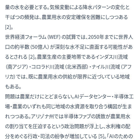
量の水を必要とする。気候変動による降水パターンの変化と
干ばつの頻発は、農業用水の安定確保を困難にしつつある
[2]。
世界経済フォーラム（WEF）の試算では、2050年までに世界人
口の約半数（50億人）が深刻な水不足に直面する可能性があ
るとされる [2]。農業生産の主要地帯であるインダス川流域
（南アジア）・コロラド川流域（北米西部）・ナイル川流域（アフ
リカ）では、既に農業用水の供給が限界に近づいている地域
もある。
問題は農業だけにとどまらない。AIデータセンター・半導体工
場・農業のいずれも同じ地域の水資源を取り合う構図が生ま
れつつある。アリゾナ州では半導体ファブの誘致が農業用水
の割り当てを圧迫するという政治問題が浮上し、水利権の配
分をめぐる行政・司法の紛争が増加している [5]。「AIのための