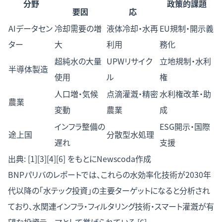
分野
政策的課題
要因
応
AIデータセン
冷却需要の増
液体冷却・水再
EU規制・開示義
ター
大
利用
務化
超純水の大量
UPWリサイク
立地規制・水利
半導体製造
使用
ル
権
人口増・気候
点滴灌漑・精密
水利権改革・助
農業
変動
農業
成
インフラ整備の
ESG開示・国際
途上国
分散型水処理
遅れ
支援
出典: [1][3][4][6] をもとにNewscoda作成
BNPパリバのレポートでは、これらの水効率化技術が2030年
代以降の「水テック投資」の主要ターゲットになると分析され
ており、水関連インフラ・フィルタリング技術・スマート灌漑が有