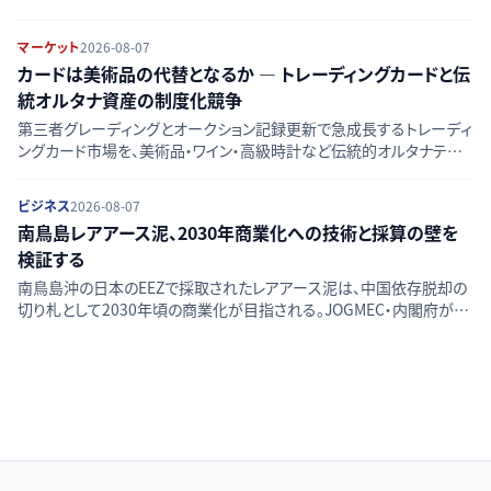
行連合ZLUSDの動きを時系列で整理し、競合図の変化をたどる。
マーケット
2026-08-07
カードは美術品の代替となるか — トレーディングカードと伝
統オルタナ資産の制度化競争
第三者グレーディングとオークション記録更新で急成長するトレーディ
ングカード市場を、美術品・ワイン・高級時計など伝統的オルタナティブ
資産と比較し、流動性・価格透明性・リスクの違いを検証する。
ビジネス
2026-08-07
南鳥島レアアース泥、2030年商業化への技術と採算の壁を
検証する
南鳥島沖の日本のEEZで採取されたレアアース泥は、中国依存脱却の
切り札として2030年頃の商業化が目指される。JOGMEC・内閣府が進
める採掘技術、採算性、資源量評価、環境影響という4つの課題を一次
情報から検証する。