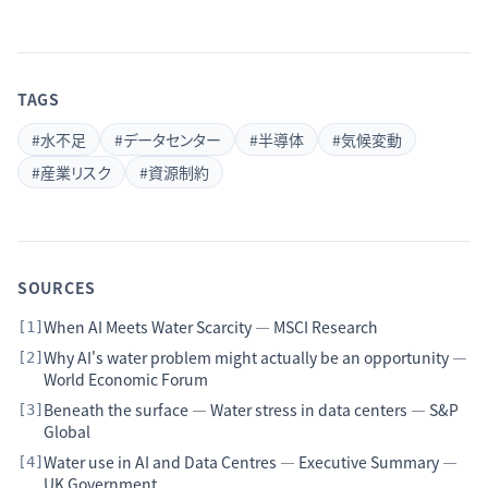
TAGS
#
水不足
#
データセンター
#
半導体
#
気候変動
#
産業リスク
#
資源制約
SOURCES
When AI Meets Water Scarcity — MSCI Research
[
1
]
Why AI's water problem might actually be an opportunity —
[
2
]
World Economic Forum
Beneath the surface — Water stress in data centers — S&P
[
3
]
Global
Water use in AI and Data Centres — Executive Summary —
[
4
]
UK Government