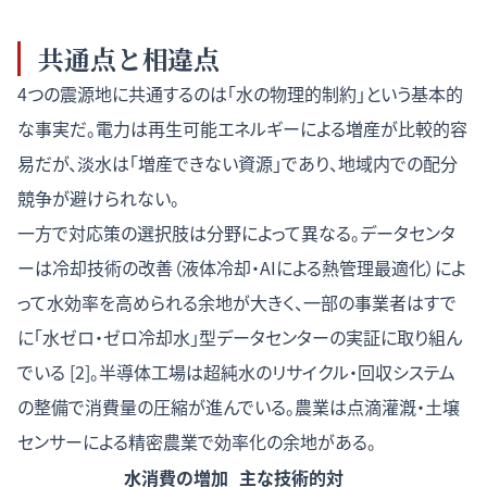
共通点と相違点
4つの震源地に共通するのは「水の物理的制約」という基本的
な事実だ。電力は再生可能エネルギーによる増産が比較的容
易だが、淡水は「増産できない資源」であり、地域内での配分
競争が避けられない。
一方で対応策の選択肢は分野によって異なる。データセンタ
ーは冷却技術の改善（液体冷却・AIによる熱管理最適化）によ
って水効率を高められる余地が大きく、一部の事業者はすで
に「水ゼロ・ゼロ冷却水」型データセンターの実証に取り組ん
でいる [2]。半導体工場は超純水のリサイクル・回収システム
の整備で消費量の圧縮が進んでいる。農業は点滴灌漑・土壌
センサーによる精密農業で効率化の余地がある。
水消費の増加
主な技術的対