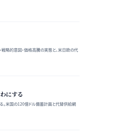
容・戦略的意図・価格高騰の実態と、米日欧の代
露わにする
する。米国の120億ドル備蓄計画と代替供給網