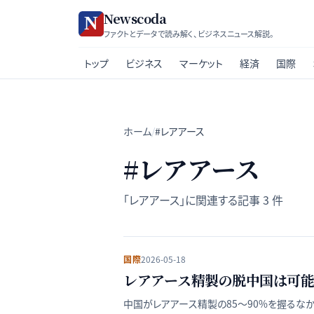
Newscoda
ファクトとデータで読み解く、ビジネスニュース解説。
トップ
ビジネス
マーケット
経済
国際
ホーム
/
#レアアース
#
レアアース
「
レアアース
」に関連する記事
3
件
国際
2026-05-18
レアアース精製の脱中国は可能
中国がレアアース精製の85〜90%を握るなか