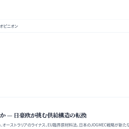
オピニオン
か — 日豪欧が挑む供給構造の転換
、オーストラリアのライナス、EU臨界原材料法、日本のJOGMEC戦略が新