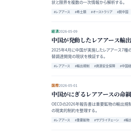
状と限界を複数の一次情報から解析する。
#
レアアース
#
希土類
#
オーストラリア
#
脱中国
経済
2026-05-09
中国が発動したレアアース輸出
2025年4月に中国が実施したレアアース7
替調達開発の現状を検証する。
#
レアアース
#
輸出規制
#
資源安全保障
#
中国
国際
2026-05-01
中国がにぎるレアアースの命綱
OECDの2026年報告書は重要鉱物の輸出規
の現実的制約を整理する。
#
レアアース
#
重要鉱物
#
サプライチェーン
#
輸