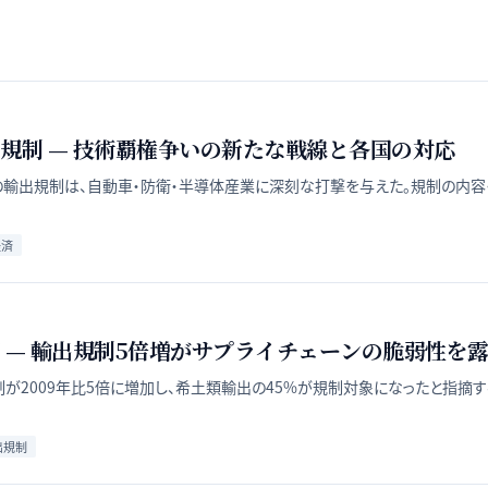
規制 — 技術覇権争いの新たな戦線と各国の対応
種の輸出規制は、自動車・防衛・半導体産業に深刻な打撃を与えた。規制の内
経済
 — 輸出規制5倍増がサプライチェーンの脆弱性を
制が2009年比5倍に増加し、希土類輸出の45%が規制対象になったと指摘
出規制