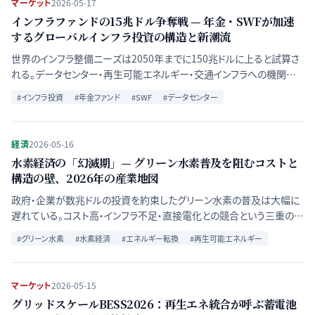
マーケット
2026-05-17
インフラファンドの15兆ドル争奪戦 — 年金・SWFが加速
するグローバルインフラ投資の構造と新潮流
世界のインフラ整備ニーズは2050年までに150兆ドルに上ると試算さ
れる。データセンター・再生可能エネルギー・交通インフラへの機関投
資家マネーが急拡大する背景と、リターン環境の変容を読み解く。
#
インフラ投資
#
年金ファンド
#
SWF
#
データセンター
経済
2026-05-16
水素経済の「幻滅期」— グリーン水素普及を阻むコストと
構造の壁、2026年の産業地図
政府・企業が数兆ドルの投資を約束したグリーン水素の普及は大幅に
遅れている。コスト高・インフラ不足・直接電化との競合という三重の壁
が水素経済の実現を制約する構造を、IEA・各社動向から検証する。
#
グリーン水素
#
水素経済
#
エネルギー転換
#
再生可能エネルギー
マーケット
2026-05-15
グリッドスケールBESS2026：再生エネ統合が呼ぶ蓄電池