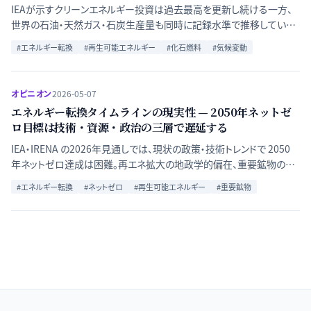
IEAが示すクリーンエネルギー投資は過去最高を更新し続ける一方、
世界の石油・天然ガス・石炭生産量も同時に記録水準で推移している。
この矛盾に見える「エネルギー転換のパラドックス」は何を示している
#
エネルギー転換
#
再生可能エネルギー
#
化石燃料
#
気候変動
のか。需要構造・投資ロジック・政策ギャップの三つの軸から、移行の本
質的な課題を論じる。
オピニオン
2026-05-07
エネルギー転換タイムラインの現実性 — 2050年ネットゼ
ロ目標は技術・資源・政治の三層で遅延する
IEA・IRENA の2026年見通しでは、現状の政策・技術トレンドで 2050
年ネットゼロ達成は困難。再エネ拡大の地政学的偏在、重要鉱物の供
給制約、政治的逆風が複合的に作用する構造を整理し、「現実的タイム
#
エネルギー転換
#
ネットゼロ
#
再生可能エネルギー
#
重要鉱物
ライン」を論じる。