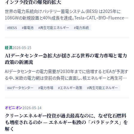
インフラ投資の爆発的拡大
世界の電力系統向けバッテリー蓄電システム（BESS）は2025年に
108GWの新規設置と40%成長を達成。Tesla・CATL・BYD・Fluenceが
覇権争いを繰り広げる中、4時間型BESSの均等化コストが史上最低の
#
BESS
#
蓄電池
#
再生可能エネルギー
#
電力系統
78ドル/MWhに低下し、ガスピーカー代替が経済合理性を持ち始めた。
経済
2026-05-15
AIデータセンター急拡大が揺さぶる世界の電力市場と電力
政策の新潮流
AIデータセンターの電力需要が2030年までに倍増するとIEAが予測す
る中、米欧の電力網は空前の負荷に直面し、核エネルギーと再生可能
エネルギーへの需要シフトが加速している。
#
AIデータセンター
#
電力市場
#
エネルギー政策
#
再生可能エネルギー
オピニオン
2026-05-14
クリーンエネルギー投資が過去最高なのに、なぜ化石燃料
も増産されるのか — エネルギー転換の「パラドックス」を
解く