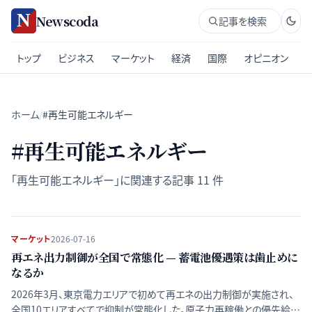
Newscoda
記事を検索
トップ
ビジネス
マーケット
経済
国際
オピニオン
ホーム
/
#再生可能エネルギー
#
再生可能エネルギー
「
再生可能エネルギー
」に関連する記事
11
件
マーケット
2026-07-16
再エネ出力制御が全国で常態化 — 蓄電池優遇策は歯止めに
なるか
2026年3月、東京電力エリアで初めて再エネの出力制御が実施され、
全国10エリアすべてで抑制が常態化した。原子力再稼働との優先給電