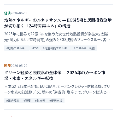
経済
2026-06-03
地熱エネルギーのルネッサンス — EGS技術と民間投資急増
が切り拓く「24時間再エネ」の構造
2025年に世界で22億ドルを集めた次世代地熱投資が急拡大。太陽
光・風力にない「常時発電」の強みとEGS技術のブレークスルー、各国
の現状を多角的に解説する。
#
地熱エネルギー
#
EGS
#
再生可能エネルギー
#
エネルギー転換
国際
2026-05-29
グリーン経済と脱炭素の全体像 — 2026年のカーボン市
場・水素・エネルギー転換
日本GX-ETS本格始動、EU CBAM、カーボンクレジット信頼危機、グリ
ーン水素の幻滅期、化石燃料の「逆説的」増産まで、グリーン経済と脱
炭素を構成する主要論点を俯瞰し、エネルギー転換の現実を整理す
#
総合解説
#
特集
#
脱炭素
#
炭素市場
る。