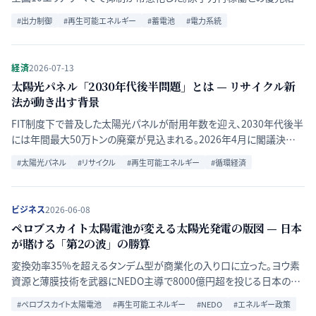
順位の関係と、経済産業省の蓄電池優遇策の効果を時系列で検証す
#
出力制御
#
再生可能エネルギー
#
蓄電池
#
電力系統
る。
経済
2026-07-13
太陽光パネル「2030年代後半問題」とは — リサイクル新
法が動き出す背景
FIT制度下で普及した太陽光パネルが耐用年数を迎え、2030年代後半
には年間最大50万トンの廃棄が見込まれる。2026年4月に閣議決定さ
れたリサイクル推進法案の内容と、事業者・投資家への影響を整理す
#
太陽光パネル
#
リサイクル
#
再生可能エネルギー
#
循環経済
る。
ビジネス
2026-06-08
ペロブスカイト太陽電池が変える太陽光発電の版図 — 日本
が賭ける「第2の波」の勝算
変換効率35%を超えるタンデム型が商業化の入り口に立った。ヨウ素
資源と薄膜技術を武器にNEDO主導で8000億円超を投じる日本の再
挑戦と、耐久性・コスト面の課題を多角的に分析する。
#
ペロブスカイト太陽電池
#
再生可能エネルギー
#
NEDO
#
エネルギー政策