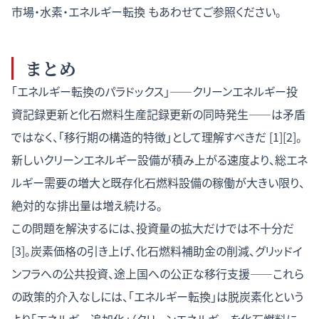
市場・水素・エネルギー転換
もあわせてご参照ください。
まとめ
「エネルギー転換のパラドックス」——クリーンエネルギー投
資記録更新と化石燃料生産記録更新の同時発生——は矛盾
ではなく、「移行期の構造的特徴」として理解すべきだ [1][2]。
新しいクリーンエネルギー設備が積み上がる速度より、総エネ
ルギー需要の増大と既存化石燃料設備の稼働が大きい限り、
絶対的な排出量は増え続ける。
この問題を解決するには、投資量の拡大だけでは不十分だ
[3]。炭素価格の引き上げ、化石燃料補助金の削減、グリッドイ
ンフラへの公共投資、途上国への公正な移行支援——これら
の政策的介入なしには、「エネルギー転換」は脱炭素化という