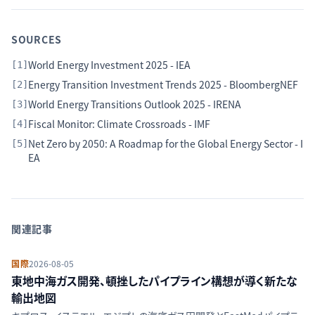
SOURCES
World Energy Investment 2025 - IEA
[
1
]
Energy Transition Investment Trends 2025 - BloombergNEF
[
2
]
World Energy Transitions Outlook 2025 - IRENA
[
3
]
Fiscal Monitor: Climate Crossroads - IMF
[
4
]
Net Zero by 2050: A Roadmap for the Global Energy Sector - I
[
5
]
EA
関連記事
国際
2026-08-05
東地中海ガス開発、頓挫したパイプライン構想が導く新たな
輸出地図