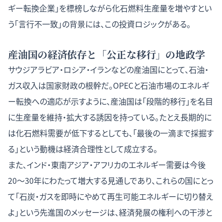
ギー転換企業」を標榜しながら化石燃料生産量を増やすとい
う「言行不一致」の背景には、この投資ロジックがある。
産油国の経済依存と「公正な移行」の地政学
サウジアラビア・ロシア・イランなどの産油国にとって、石油・
ガス収入は国家財政の根幹だ。
OPECと石油市場のエネルギ
ー転換への適応
が示すように、産油国は「段階的移行」を名目
に生産量を維持・拡大する誘因を持っている。たとえ長期的に
は化石燃料需要が低下するとしても、「最後の一滴まで採掘す
る」という動機は経済合理性として成立する。
また、インド・東南アジア・アフリカのエネルギー需要は今後
20〜30年にわたって増大する見通しであり、これらの国にとっ
て「石炭・ガスを即時にやめて再生可能エネルギーに切り替え
よ」という先進国のメッセージは、経済発展の権利への干渉と