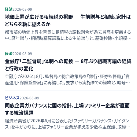
経済
2026-08-09
地価上昇が広げる相続税の裾野 — 生前贈与と相続、家計は
どちらを軸に据えるか
都市部の地価上昇を背景に相続税の課税割合が過去最高を更新する
中、暦年贈与・相続時精算課税による生前贈与と、基礎控除・小規模宅
地等の特例による相続、二つの税務戦略の構造とメリット・デメリットを
比較する。
経済
2026-08-09
金融庁「二監督局」体制への転換 — 8年ぶり組織再編の経緯
と行政の変化
金融庁が2026年8月、監督局と総合政策局を「銀行・証券監督局」「資
産運用・保険監督局」に再編した。要求から実施までの経緯と、暗号資
産担当課格上げなど行政の変化を時系列で整理する。
ビジネス
2026-08-09
同族企業ガバナンスに国の指針、上場ファミリー企業が直面
する統治課題
経済産業省が2026年6月に公表した「ファミリーガバナンス・ガイダン
ス」を手がかりに、上場ファミリー企業が抱える少数株主保護、取締役
会構成、事業承継との接続、海外基準との比較という統治課題を整理