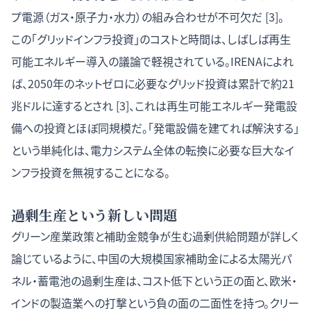
プ電源（ガス・原子力・水力）の組み合わせが不可欠だ [3]。
この「グリッドインフラ投資」のコストと時間は、しばしば再生
可能エネルギー導入の議論で軽視されている。IRENAによれ
ば、2050年のネットゼロに必要なグリッド投資は累計で約21
兆ドルに達するとされ [3]、これは再生可能エネルギー発電設
備への投資とほぼ同規模だ。「発電設備を建てれば解決する」
という単純化は、電力システム全体の転換に必要な巨大なイ
ンフラ投資を無視することになる。
過剰生産という新しい問題
グリーン産業政策と補助金競争が生む過剰供給問題
が詳しく
論じているように、中国の大規模国家補助金による太陽光パ
ネル・蓄電池の過剰生産は、コスト低下という正の面と、欧米・
インドの製造業への打撃という負の面の二面性を持つ。クリー