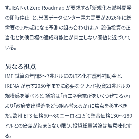
す。IEA Net Zero Roadmap が要求する「新規化石燃料開発
の即時停止」と、米国データセンター電力需要が2026年に総
需要の10%超になる予測の組み合わせは、AI 設備投資の正
当化と気候目標の達成可能性が両立しない閾値に近づいて
いる。
異なる視点
IMF 試算の年間5〜7兆ドルにのぼる化石燃料補助金と、
IRENA が示す2050年までに必要なグリッド投資21兆ドルの
規模感を並べると、議論は「再エネ発電所をいくつ建てるか」
より「政府支出構造をどう組み替えるか」に焦点を移すべき
だ。欧州 ETS 価格60〜80ユーロと1.5℃整合価格130〜180
ドルとの倍差が縮まらない限り、投資総量議論は無意味化す
る。