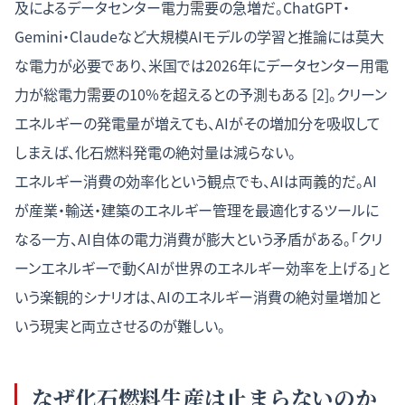
及によるデータセンター電力需要の急増だ。ChatGPT・
Gemini・Claudeなど大規模AIモデルの学習と推論には莫大
な電力が必要であり、米国では2026年にデータセンター用電
力が総電力需要の10%を超えるとの予測もある [2]。クリーン
エネルギーの発電量が増えても、AIがその増加分を吸収して
しまえば、化石燃料発電の絶対量は減らない。
エネルギー消費の効率化という観点でも、AIは両義的だ。AI
が産業・輸送・建築のエネルギー管理を最適化するツールに
なる一方、AI自体の電力消費が膨大という矛盾がある。「クリ
ーンエネルギーで動くAIが世界のエネルギー効率を上げる」と
いう楽観的シナリオは、AIのエネルギー消費の絶対量増加と
いう現実と両立させるのが難しい。
なぜ化石燃料生産は止まらないのか