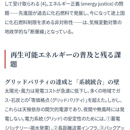
して受け取られる [4]。エネルギー正義（energy justice）の問
題——先進国が過去に化石燃料で発展し、今になって途上国
に化石燃料制限を求める非対称性——は、気候変動対策の
地政学的な「断層線」となっている。
再生可能エネルギーの普及と残る課
題
グリッドパリティの達成と「系統統合」の壁
太陽光・風力は発電コストが急速に低下し、多くの地域でガ
ス・石炭との「等価格点（グリッドパリティ）」を超えた。しかし、
これらは天候依存の間欠的電源であり、夜間や無風時には発
電しない。電力系統（グリッド）の安定性のためには、①蓄電
（バッテリー・揚水発電）、②長距離送電インフラ、③バックアッ