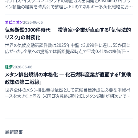
キプロス・イスラエル・エジプトの海底ガス田開発とEastMedパイプラ
イン頓挫の経緯を時系列で整理し、EUのエネルギー多角化戦略におけ
る東地中海の位置づけを解説する。
オピニオン
2026-06-06
気候訴訟3000件時代 — 投資家・企業が直面する「気候法的
リスク」の財務化
世界の気候変動訴訟件数は2025年中盤で3,099件に達し、55か国に
広がった。企業への提訴では訴訟提起時点で平均0.41%の株価下落
が確認され、化石燃料「主要排出企業」への訴訟では最大1.5%に達す
る。規制強化との相乗効果を含め、気候訴訟が投資家・企業の意思決
経済
2026-06-06
定に与える構造的変化を分析する。
メタン排出規制の本格化 — 化石燃料産業が直面する「気候
政策の第二戦線」
世界全体のメタン排出量は依然として気候目標達成に必要な削減ペ
ースを大きく上回る。米国EPA最終規則とEUメタン規制が相次いで施
行され、石油・天然ガス産業に構造的な対応コストが生じている。IEA
の最新データをもとに規制の全体像と産業・投資家への影響を検証す
る。
最新記事