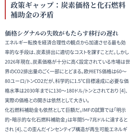
政策ギャップ：炭素価格と化石燃料
補助金の矛盾
価格シグナルの失敗がもたらす移行の遅れ
エネルギー転換を経済合理性の観点から加速させる最も効
率的な手段は、炭素排出に適切なコストを課すことだ。しかし
2026年現在、炭素価格が十分に高く設定されている市場は世
界のCO2排出量のごく一部にとどまる。欧州ETS価格は60〜
80ユーロ/トンCO2だが、科学的に1.5℃目標達成に必要な価
格水準は2030年までに130〜180ドル/トンとされており [4]、
実際の価格との開きは依然として大きい。
化石燃料補助金も依然として巨額だ。IMFの試算では「明示
的・暗示的な化石燃料補助金」は年間5〜7兆ドルに達すると
され [4]、この歪んだインセンティブ構造が再生可能エネルギ