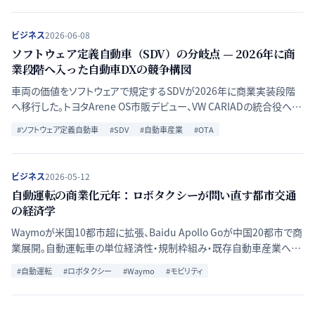
ビジネス
2026-06-08
ソフトウェア定義自動車（SDV）の分岐点 — 2026年に商
業段階へ入った自動車DXの競争構図
車両の価値をソフトウェアで規定するSDVが2026年に商業実装段階
へ移行した。トヨタArene OS市販デビュー、VW CARIADの統合役への
転換、BMW Neue Klasseが示す競争の構図と日本勢の勝機を解説す
#
ソフトウェア定義自動車
#
SDV
#
自動車産業
#
OTA
る。
ビジネス
2026-05-12
自動運転の商業化元年：ロボタクシーが問い直す都市交通
の経済学
Waymoが米国10都市超に拡張、Baidu Apollo Goが中国20都市で商
業展開。自動運転車の単位経済性・規制枠組み・既存自動車産業への
影響を多角的に分析する。
#
自動運転
#
ロボタクシー
#
Waymo
#
モビリティ