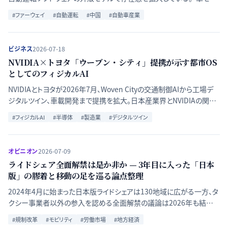
らない」戦略の狙いと海外展開の実像を整理する。
#
ファーウェイ
#
自動運転
#
中国
#
自動車産業
ビジネス
2026-07-18
NVIDIA×トヨタ「ウーブン・シティ」提携が示す都市OS
としてのフィジカルAI
NVIDIAとトヨタが2026年7月、Woven Cityの交通制御AIから工場デ
ジタルツイン、車載開発まで提携を拡大。日本産業界とNVIDIAの関係
深化を読み解く。
#
フィジカルAI
#
半導体
#
製造業
#
デジタルツイン
オピニオン
2026-07-09
ライドシェア全面解禁は是か非か — 3年目に入った「日本
版」の膠着と移動の足を巡る論点整理
2024年4月に始まった日本版ライドシェアは130地域に広がる一方、タ
クシー事業者以外の参入を認める全面解禁の議論は2026年も結論
が出ていない。推進派と慎重派の論理、答申文言の変化、自動運転と
#
規制改革
#
モビリティ
#
労働市場
#
地方経済
いう第三の変数を整理する。