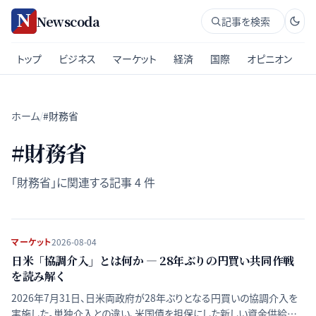
Newscoda
記事を検索
トップ
ビジネス
マーケット
経済
国際
オピニオン
ホーム
/
#財務省
#
財務省
「
財務省
」に関連する記事
4
件
マーケット
2026-08-04
日米「協調介入」とは何か ― 28年ぶりの円買い共同作戦
を読み解く
2026年7月31日、日米両政府が28年ぶりとなる円買いの協調介入を
実施した。単独介入との違い、米国債を担保にした新しい資金供給の