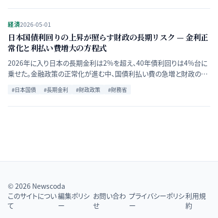
経済
2026-05-01
日本国債利回りの上昇が照らす財政の長期リスク — 金利正
常化と利払い費増大の方程式
2026年に入り日本の長期金利は2%を超え、40年債利回りは4%台に
乗せた。金融政策の正常化が進む中、国債利払い費の急増と財政の持
続可能性への問いが現実味を持ち始めている。
#
日本国債
#
長期金利
#
財政政策
#
財務省
© 2026 Newscoda
このサイトについ
編集ポリシ
お問い合わ
プライバシーポリシ
利用規
て
ー
せ
ー
約