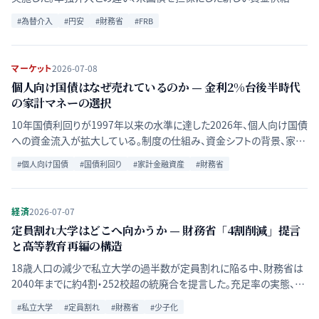
仕組み、今後の影響をQ&A形式で整理する。
#
為替介入
#
円安
#
財務省
#
FRB
マーケット
2026-07-08
個人向け国債はなぜ売れているのか — 金利2%台後半時代
の家計マネーの選択
10年国債利回りが1997年以来の水準に達した2026年、個人向け国債
への資金流入が拡大している。制度の仕組み、資金シフトの背景、家計
と発行当局それぞれへの影響を整理する。
#
個人向け国債
#
国債利回り
#
家計金融資産
#
財務省
経済
2026-07-07
定員割れ大学はどこへ向かうか — 財務省「4割削減」提言
と高等教育再編の構造
18歳人口の減少で私立大学の過半数が定員割れに陥る中、財務省は
2040年までに約4割・252校超の統廃合を提言した。充足率の実態、補
助金配分の転換、大学が取りうる選択肢まで再編の構造を整理する。
#
私立大学
#
定員割れ
#
財務省
#
少子化