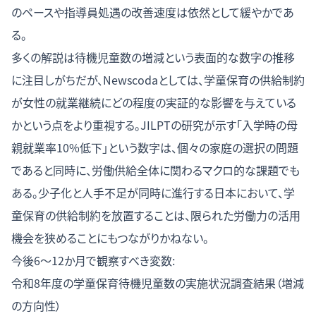
のペースや指導員処遇の改善速度は依然として緩やかであ
る。
多くの解説は待機児童数の増減という表面的な数字の推移
に注目しがちだが、Newscodaとしては、学童保育の供給制約
が女性の就業継続にどの程度の実証的な影響を与えている
かという点をより重視する。JILPTの研究が示す「入学時の母
親就業率10%低下」という数字は、個々の家庭の選択の問題
であると同時に、労働供給全体に関わるマクロ的な課題でも
ある。少子化と人手不足が同時に進行する日本において、学
童保育の供給制約を放置することは、限られた労働力の活用
機会を狭めることにもつながりかねない。
今後6〜12か月で観察すべき変数:
令和8年度の学童保育待機児童数の実施状況調査結果（増減
の方向性）