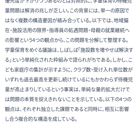
優先度が下がりつつあるのとは対照的に、学童保育の待機児
童問題は解消の兆しが乏しい。この背景には、単一の原因で
はなく複数の構造要因が絡み合っている。以下では、地域偏
在・施設活用の限界・指導員の処遇問題・母親の就業継続へ
の影響という4つの観点から、この問題を分解して整理する。
学童保育をめぐる議論は、しばしば「施設数を増やせば解決す
る」という単純化された枠組みで語られがちである。しかし、こ
ども家庭庁の集計が示すように、クラブ数・受け入れ単位数が
いずれも過去最高を更新し続けているにもかかわらず待機児
童が高止まりしているという事実は、単純な量的拡大だけで
は問題の本質を捉えきれないことを示している。以下の4つの
観点は、それぞれ独立した課題であると同時に、相互に影響
し合う複合的な構造を成している。