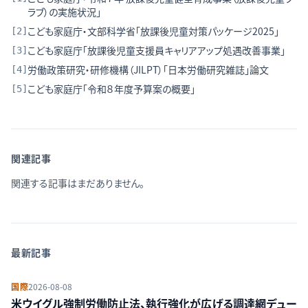
ラブ）の実施状況」
こども家庭庁・文部科学省「放課後児童対策パッケージ2025」
[
2
]
こども家庭庁「放課後児童支援員キャリアアップ処遇改善事業」
[
3
]
労働政策研究・研修機構（JILPT）「日本労働研究雑誌」論文
[
4
]
こども家庭庁「令和８年度予算案の概要」
[
5
]
関連記事
関連する記事はまだありません。
最新記事
国際
2026-08-08
米ウイグル強制労働防止法、執行強化が広げる調達網デュー