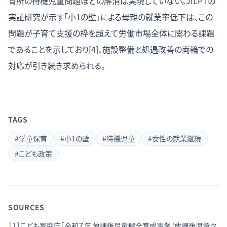
育所の待機児童問題ほどの解消は実現していない。JILPTの
実証研究が示す「小1の壁」による母親の就業率低下は、この
問題が子育て支援の枠を超えて労働市場全体に関わる課題
であることを示しており[4]、施設整備と処遇改善の両輪での
対応が引き続き求められる。
TAGS
#
学童保育
#
小1の壁
#
待機児童
#
女性の就業継続
#
こども政策
SOURCES
こども家庭庁「令和７年 放課後児童健全育成事業（放課後児童ク
[
1
]