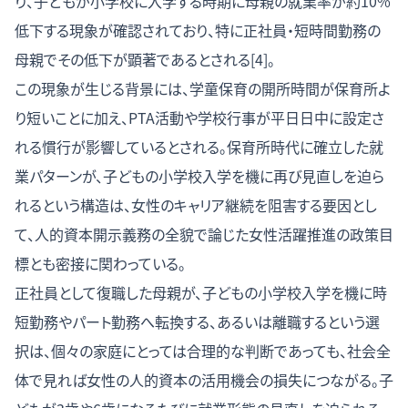
り、子どもが小学校に入学する時期に母親の就業率が約10%
低下する現象が確認されており、特に正社員・短時間勤務の
母親でその低下が顕著であるとされる[4]。
この現象が生じる背景には、学童保育の開所時間が保育所よ
り短いことに加え、PTA活動や学校行事が平日日中に設定さ
れる慣行が影響しているとされる。保育所時代に確立した就
業パターンが、子どもの小学校入学を機に再び見直しを迫ら
れるという構造は、女性のキャリア継続を阻害する要因とし
て、
人的資本開示義務の全貌
で論じた女性活躍推進の政策目
標とも密接に関わっている。
正社員として復職した母親が、子どもの小学校入学を機に時
短勤務やパート勤務へ転換する、あるいは離職するという選
択は、個々の家庭にとっては合理的な判断であっても、社会全
体で見れば女性の人的資本の活用機会の損失につながる。子