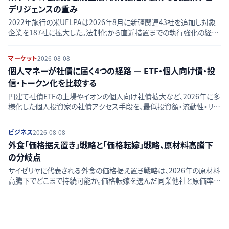
デリジェンスの重み
2022年施行の米UFLPAは2026年8月に新疆関連43社を追加し対象
企業を187社に拡大した。法制化から直近措置までの執行強化の経緯
と、中国依存の調達網を持つ日本製造業に求められる実務対応を時
系列で整理する。
マーケット
2026-08-08
個人マネーが社債に届く4つの経路 — ETF・個人向け債・投
信・トークン化を比較する
円建て社債ETFの上場やイオンの個人向け社債拡大など、2026年に多
様化した個人投資家の社債アクセス手段を、最低投資額・流動性・リス
クの観点から4つの経路に分けて整理する。
ビジネス
2026-08-08
外食「価格据え置き」戦略と「価格転嫁」戦略、原材料高騰下
の分岐点
サイゼリヤに代表される外食の価格据え置き戦略は、2026年の原材料
高騰下でどこまで持続可能か。価格転嫁を選んだ同業他社と原価率・
客数戦略・株式市場評価の観点から比較し、分岐点を構造的に分析す
る。