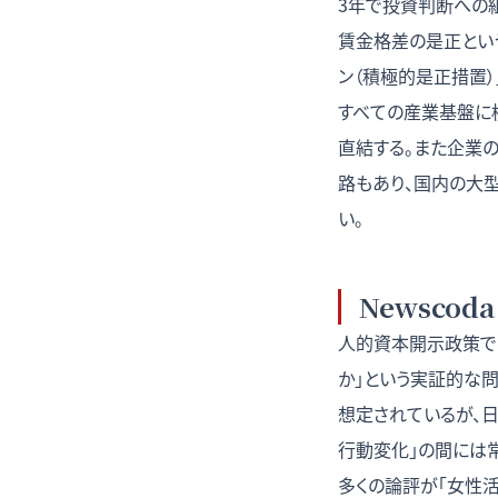
3年で投資判断への組
賃金格差の是正という
ン（積極的是正措置
すべての産業基盤に
直結する。また企業
路もあり、国内の大
い。
Newscod
人的資本開示政策でN
か」という実証的な
想定されているが、
行動変化」の間には
多くの論評が「女性