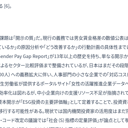
[6]。
課題は「開示の質」だ。現行の義務では男女賃金格差の数値公表は
ているか」の原因分析や「どう改善するか」の行動計画の具体性ま
nder Pay Gap Report」が13年以上の歴史を持ち、単なる開示
よるセクター比較評価まで整備されているが、日本はまだその段階に達
300人）への義務拡大に伴い、人事部門の小さな企業での「対応コス
生労働省が提供するポータルサイト「女性の活躍推進企業データベース」
率化は図れるが、中小企業向けの支援リソース不足が指摘されている
資本開示が「ESG投資の主要評価軸」として定着することで、投資
移行する可能性がある。現状では国内機関投資家の活用度はまだ限定
・コード改定の議論では「社会（S）指標の定量評価」が論点として挙