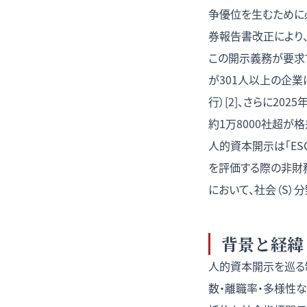
争優位を生むために
券報告書改正により、
この開示義務が要求
が301人以上の企業
行）[2]、さらに2
約1万8000社超が
人的資本開示は「E
を評価する際の非財務
において、社会（S）
背景と経緯
人的資本開示を巡る制
数・離職率・多様性