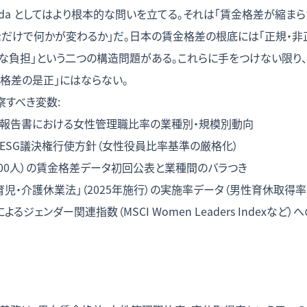
coda としてはより根本的な問いを立てる。それは「賃金格差が縮
示だけで何かが変わるか」だ。日本の賃金格差の根底には「正規・
称な負担」という二つの構造問題がある。これらに手をつけない限り
「格差の是正」にはならない。
察すべき変数:
報告書における女性管理職比率の業種別・規模別動向
ESG議決権行使方針（女性役員比率基準の厳格化）
300人）の賃金格差データ初回公表と業種間のバラつき
児・介護休業法」（2025年施行）の実施率データ（男性育休取得率
るジェンダー関連指数（MSCI Women Leaders Indexな