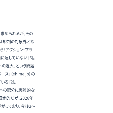
求められるが、その
では規制の対象外とな
から「アクション・プラ
していない [6]。
トの過大」という問題
（ehime.jp）の
 [2]。
資本の配分に実質的な
的だが、2026年
がっており、今後2〜