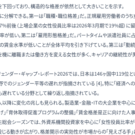
を下回っており、構造的な格差が依然として大きいことを示す。
に分解できる。第一は「職種・職位格差」だ。正規雇用労働者のう
〜17%前後（上場企業の女性役員比率は2026年3月期で19%超）に
率が低い。第二は「雇用形態格差」だ。パートタイムや派遣社員に
態の賃金水準が低いことが全体平均を引き下げている。第三は「勤続
児を機に離職または働き方を変える女性が多く、キャリアの継続性が
ジェンダー・ギャップ・レポート2026では、日本は146ヶ国中119
野でのジェンダー平等の遅れが指摘されている [4]。特に「経済への
も遅れている分野として繰り返し指摘されている。
入以降に変化の兆しも見られる。製造業・金融・ITの大企業を中心
げ」「育休取得促進プログラムの整備」「賃金格差是正に向けた人
の株主総会シーズンでは、外資系機関投資家を中心に「女性役員比率
投じる動きが広がり、格差開示の実効性が市場からの「見えざる手」