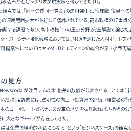
み込みが進むシナリオが現実味を帯びてきた [1]。
観点では、「同一労働同一賃金」の運用強化と、管理職・役員への「
）」の適用範囲拡大が並行して議論されている。高市政権の17重点
横断する課題であり、
高市政権「17の重点分野」完全解説
で論じた
のダイバーシティ強化戦略においては、M&Aを通じた人材ポートフォ
型再編案件については
ヤマダHDとエディオンの統合が示す小売再
a の見方
ewscoda が注目するのは「格差の数値が公表されることで本
問いだ。制度論的には、透明性の向上→投資家の評価→経営者の行
日本のコーポレートガバナンス改革の歴史を振り返れば、「指標の公
常に大きなギャップが存在してきた。
活躍は企業の経済的利益にもなる」という「ビジネスケース」の観点