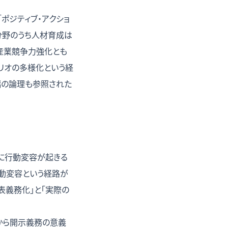
ポジティブ・アクショ
分野のうち人材育成は
産業競争力強化とも
リオの多様化という経
編の論理
も参照された
当に行動変容が起きる
動変容という経路が
表義務化」と「実際の
から開示義務の意義