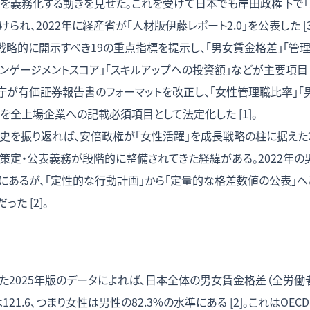
を義務化する動きを見せた。これを受けて日本でも岸田政権下で「
れ、2022年に経産省が「人材版伊藤レポート2.0」を公表した [3
戦略的に開示すべき19の重点指標を提示し、「男女賃金格差」「管理
エンゲージメントスコア」「スキルアップへの投資額」などが主要項目
融庁が有価証券報告書のフォーマットを改正し、「女性管理職比率」「
を全上場企業への記載必須項目として法定化した [1]。
史を振り返れば、安倍政権が「女性活躍」を成長戦略の柱に据えた2
策定・公表義務が段階的に整備されてきた経緯がある。2022年
にあるが、「定性的な行動計画」から「定量的な格差数値の公表」へ
た [2]。
た2025年版のデータによれば、日本全体の男女賃金格差（全労働者
21.6、つまり女性は男性の82.3%の水準にある [2]。これはOE