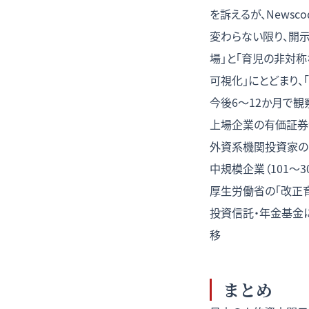
を訴えるが、News
変わらない限り、開
場」と「育児の非対
可視化」にとどまり、
今後6〜12か月で観
上場企業の有価証券
外資系機関投資家の
中規模企業（101〜
厚生労働省の「改正育
投資信託・年金基金によ
移
まとめ