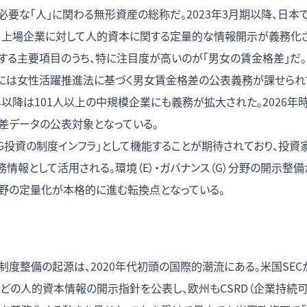
必要な「人」に関わる無形資産の総称だ。2023年3月期以降、日
上場企業に対して人的資本に関する定量的な情報開示が義務化された
する主要項目のうち、特に注目度が高いのが「男女の賃金格差」だ
には女性活躍推進法に基づく男女賃金格差の公表義務が課せられてお
025年以降は101人以上の中規模企業にも義務が拡大された。2026
格差データの公表対象となっている。
SG投資の制度インフラ」として機能することが期待されており、投
情報として活用される。環境（E）・ガバナンス（G）分野の開示整
分野の定量化が本格的に進む転換点となっている。
度整備の起源は、2020年代初頭の国際的潮流にある。米国SECが
などの人的資本情報の開示指針を公表し、欧州もCSRD（企業持続