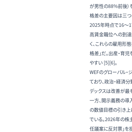
が男性の88%前後）
格差の主要因は三つ
2025年時点で16
高賃金職位への到達
く、これらの雇用形
格差」だ。出産・育
やすい [5][6]。
WEFのグローバル・
ており、政治・経済分
デックスは改善が最
一方、開示義務の導
の数値目標の引き上
でいる。2026年
任議案に反対票」を