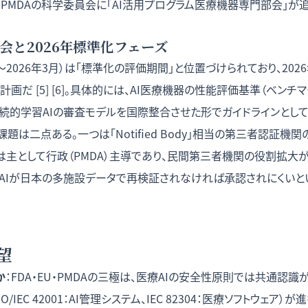
は、PMDAの科学委員会に「AI活用プログラム医療機器専門部会」が
会と2026年標準化フェーズ
年4〜2026年3月）は「標準化の評価期間」と位置づけられており、20
画だ [5] [6]。具体的には、AI医療機器の性能評価基準（ベンチ
継続的学習AIの審査モデルを国際整合させた形でガイドラインとし
題は二点ある。一つは「Notified Body」相当の第三者認証機
は主として行政（PMDA）主導であり、民間第三者機関の役割拡大が
AIが日本の多施設データで再検証されなければ承認されにくいと
望
か
：FDA・EU・PMDAの三極は、医療AIの安全性原則では共通認識が進
IEC 42001：AI管理システム、IEC 82304：医療ソフトウェア）が進