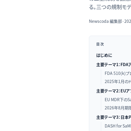
る。三つの規制モ
Newscoda
編集部
·
202
目次
はじめに
主要テーマ1：FDA
FDA 510(k
2025年1月
主要テーマ2：EUア
EU MDR下の
2026年8月期
主要テーマ3：日本PM
DASH for S