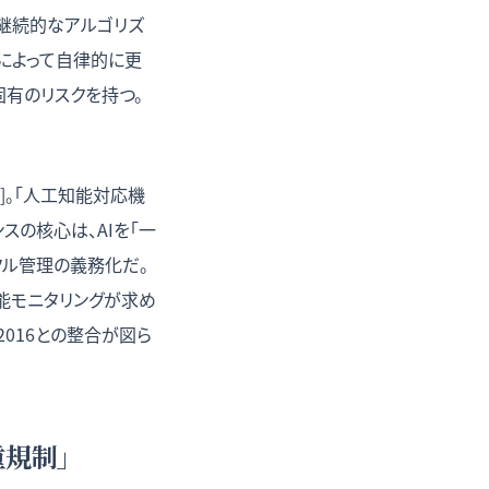
の継続的なアルゴリズ
によって自律的に更
固有のリスクを持つ。
2]。「人工知能対応機
スの核心は、AIを「一
クル管理の義務化だ。
能モニタリングが求め
:2016との整合が図ら
重規制」