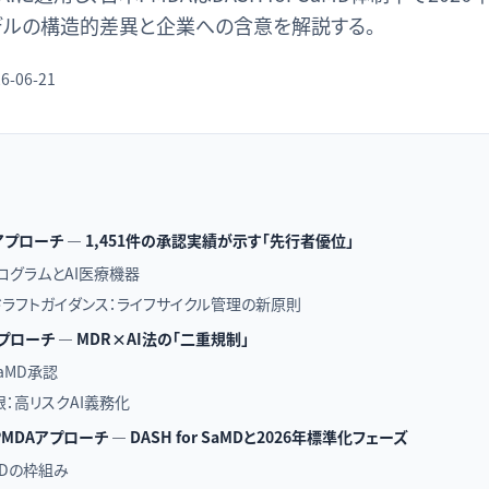
デルの構造的差異と企業への含意を解説する。
6-06-21
アプローチ — 1,451件の承認実績が示す「先行者優位」
)プログラムとAI医療機器
のドラフトガイダンス：ライフサイクル管理の新原則
プローチ — MDR×AI法の「二重規制」
SaMD承認
限：高リスクAI義務化
DAアプローチ — DASH for SaMDと2026年標準化フェーズ
aMDの枠組み