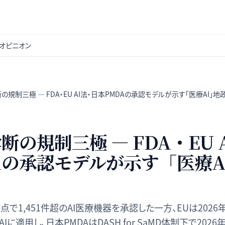
オピニオン
の規制三極 — FDA・EU AI法・日本PMDAの承認モデルが示す「医療AI」地
断の規制三極 — FDA・EU 
Aの承認モデルが示す「医療A
時点で1,451件超のAI医療機器を承認した一方、EUは2026年
に適用し、日本PMDAはDASH for SaMD体制下で20