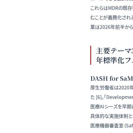
これらはMDRの既存要
むことが義務化され
業は2026年前半か
主要テーマ3
年標準化フ
DASH for S
厚生労働省は2020年
た [6]。「Develo
医療AIシーズを早
具体的な実施体制とし
医療機器審査室（Sa