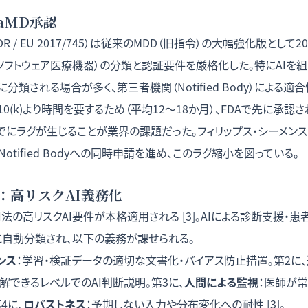
SaMD承認
R / EU 2017/745）は従来のMDD（旧指令）の大幅強化版として
（ソフトウェア医療機器）の分類と認証要件を厳格化した。特にAIを組
に分類される場合が多く、第三者機関（Notified Body）による
0(k)より時間を要するため（平均12〜18か月）、FDAで先に承認
にラグが生じることが業界の課題だった。フィリップス・シーメンス
tified Bodyへの同時申請を進め、このラグ縮小を図っている。
限：高リスクAI義務化
 AI法の高リスクAI要件が本格適用される [3]。AIによる診断支援・
」に自動分類され、以下の義務が課せられる。
ンス
：学習・検証データの適切な文書化・バイアス防止措置。第2に、
できるレベルでのAI判断説明。第3に、
人間による監視
：医師が
4に、
ロバストネス
：予期しない入力や分布変化への耐性 [3]。