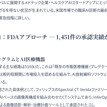
バルに展開するメドテック企業・ヘルスケアAIスタートアップにとっ
ざるを得ない状況が生まれている。米国市場での臨床AI診断の最
の普及段階
に詳しい。
：FDAアプローチ — 1,451件の承認実
)プログラムとAI医療機器
認する主な経路は510(k)だ。これは「既存の市販医療機器（プレデ
で比較的短期間に市場投入を認める仕組みで、AI放射線科ソフトウ
いる。
認された具体例として、フィリップスのSpectral CT Veridaファミリ
ベースの画像再構成を組み合わせたCTシステムであり、InferOperate
による画像読影・解析・治療計画ツールとして承認された [1]。