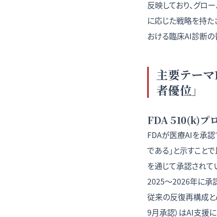
反映しており、グロー
に応じた戦略を持た
おける臨床AI診断
主要テーマ1
者優位」
FDA 510(k
FDAが医療AIを承
である」と示すこと
を通じて承認されて
2025〜2026年に承
従来の反復再構成とAI
9月承認）はAI支援