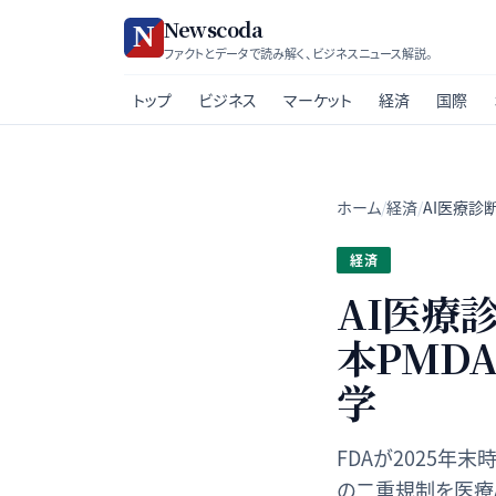
Newscoda
ファクトとデータで読み解く、ビジネスニュース解説。
トップ
ビジネス
マーケット
経済
国際
ホーム
/
経済
/
AI医療診断
経済
AI医療診
本PMD
学
FDAが2025年末
の二重規制を医療AI