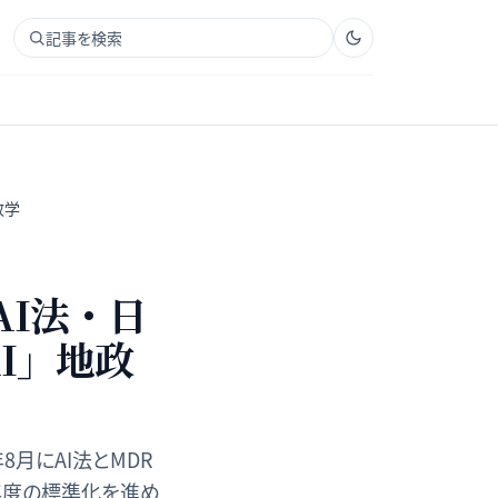
記事を検索
政学
AI法・日
I」地政
8月にAI法とMDR
26年度の標準化を進め