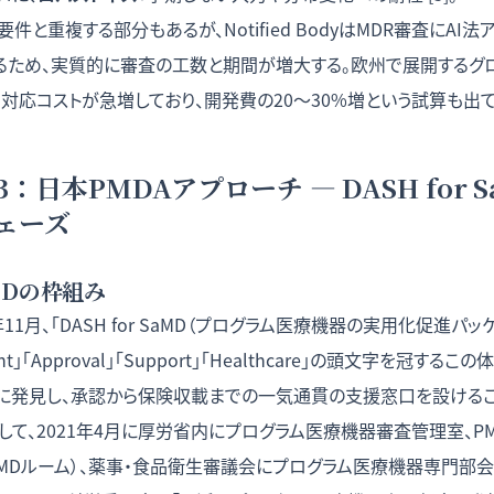
件と重複する部分もあるが、Notified BodyはMDR審査にAI
るため、実質的に審査の工数と期間が増大する。欧州で展開するグ
ら対応コストが急増しており、開発費の20〜30%増という試算も出て
：日本PMDAアプローチ — DASH for S
ェーズ
aMDの枠組み
11月、「DASH for SaMD（プログラム医療機器の実用化促進パ
pment」「Approval」「Support」「Healthcare」の頭文字を冠す
期に発見し、承認から保険収載までの一気通貫の支援窓口を設けるこ
て、2021年4月に厚労省内にプログラム医療機器審査管理室、P
MDルーム）、薬事・食品衛生審議会にプログラム医療機器専門部会が