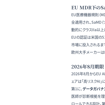
EU MDR下の
EU医療機器規則（MD
全適用され、SaMD
動的にクラスIIa以上
EUの認証は米国の51
市場に投入されるまで
欧州大手メーカーはNo
2026年8月期
2026年8月からEU
ェアは「高リスクAI
第1に、
データガバナ
医師が診断根拠を理解
ロールできる設計。第