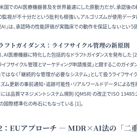
性」は米国でのAI医療機器普及を世界最速にした原動力だが、承認後
Aの監視が不十分だという批判も根強い。アルゴリズムが使用データ
型AI」は、承認時の性能評価が実臨床での動作を保証しないという
のドラフトガイダンス：ライフサイクル管理の新原則
6日、AI医療機器に特化した包括的なドラフトガイダンスを発布した [
ライフサイクル管理とマーケティング申請推奨」と題するこのガイダン
」ではなく「継続的な管理が必要なシステム」として扱うライフサイ
リズム更新の事前通知・追跡可能性・リアルワールドデータによる性
年には品質マネジメントシステム規則（QMSR）の改正でISO 13485
の国際標準化の布石にもなっている [1]。
2：EUアプローチ — MDR×AI法の「二