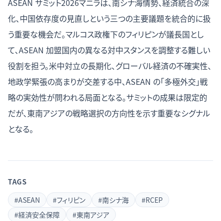
ASEAN サミット2026マニラは、南シナ海情勢、経済統合の深
化、中国依存度の見直しという三つの主要議題を統合的に扱
う重要な機会だ。マルコス政権下のフィリピンが議長国とし
て、ASEAN 加盟国内の異なる対中スタンスを調整する難しい
役割を担う。米中対立の長期化、グローバル経済の不確実性、
地政学緊張の高まりが交差する中、ASEAN の「多極外交」戦
略の実効性が問われる局面となる。サミットの成果は限定的
だが、東南アジアの戦略選択の方向性を示す重要なシグナル
となる。
TAGS
#
ASEAN
#
フィリピン
#
南シナ海
#
RCEP
#
経済安全保障
#
東南アジア