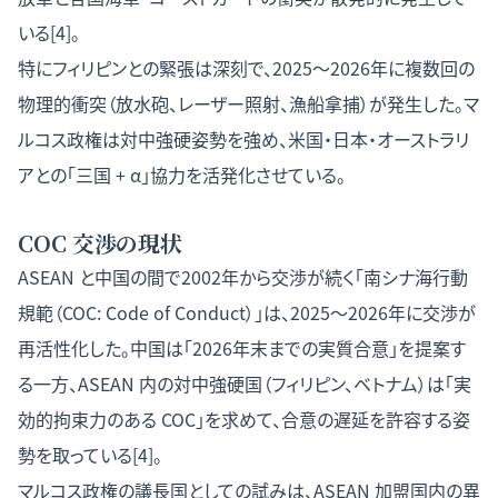
いる[4]。
特にフィリピンとの緊張は深刻で、2025〜2026年に複数回の
物理的衝突（放水砲、レーザー照射、漁船拿捕）が発生した。マ
ルコス政権は対中強硬姿勢を強め、米国・日本・オーストラリ
アとの「三国 + α」協力を活発化させている。
COC 交渉の現状
ASEAN と中国の間で2002年から交渉が続く「南シナ海行動
規範（COC: Code of Conduct）」は、2025〜2026年に交渉が
再活性化した。中国は「2026年末までの実質合意」を提案す
る一方、ASEAN 内の対中強硬国（フィリピン、ベトナム）は「実
効的拘束力のある COC」を求めて、合意の遅延を許容する姿
勢を取っている[4]。
マルコス政権の議長国としての試みは、ASEAN 加盟国内の異