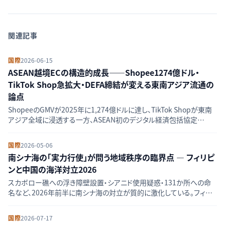
関連記事
国際
2026-06-15
ASEAN越境ECの構造的成長——Shopee1274億ドル・
TikTok Shop急拡大・DEFA締結が変える東南アジア流通の
論点
ShopeeのGMVが2025年に1,274億ドルに達し、TikTok Shopが東南
アジア全域に浸透する一方、ASEAN初のデジタル経済包括協定
（DEFA）交渉が最終局面を迎える。多重化するプレーヤーとインフラ課
題を横断的に分析する。
国際
2026-05-06
南シナ海の「実力行使」が問う地域秩序の臨界点 — フィリピ
ンと中国の海洋対立2026
スカボロー礁への浮き障壁設置・シアニド使用疑惑・131か所への命
名など、2026年前半に南シナ海の対立が質的に激化している。フィリ
ピンのASEAN議長国としての行動規範交渉と米比豪三カ国連携の現
状を複数の一次情報から読み解く。
国際
2026-07-17