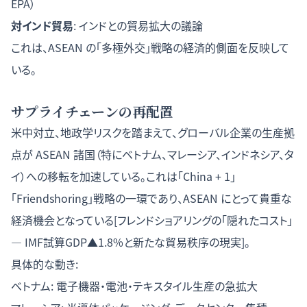
EPA）
対インド貿易
: インドとの貿易拡大の議論
これは、ASEAN の「多極外交」戦略の経済的側面を反映して
いる。
サプライチェーンの再配置
米中対立、地政学リスクを踏まえて、グローバル企業の生産拠
点が ASEAN 諸国（特にベトナム、マレーシア、インドネシア、タ
イ）への移転を加速している。これは「China + 1」
「Friendshoring」戦略の一環であり、ASEAN にとって貴重な
経済機会となっている[
フレンドショアリングの「隠れたコスト」
— IMF試算GDP▲1.8%と新たな貿易秩序の現実
]。
具体的な動き:
ベトナム: 電子機器・電池・テキスタイル生産の急拡大