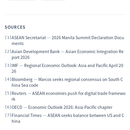
SOURCES
ASEAN Secretariat — 2026 Manila Summit Declaration Docu
[
1
]
ments
Asian Development Bank — Asian Economic Integration Re
[
2
]
port 2026
IMF — Regional Economic Outlook: Asia and Pacific April 20
[
3
]
26
Bloomberg — Marcos seeks regional consensus on South C
[
4
]
hina Sea code
Reuters — ASEAN economies push for digital trade framewo
[
5
]
rk
OECD — Economic Outlook 2026: Asia-Pacific chapter
[
6
]
Financial Times — ASEAN seeks balance between US and C
[
7
]
hina