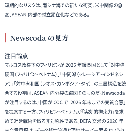
短期的なリスクは、南シナ海での新たな衝突、米中関係の急
変、ASEAN 内部の対立顕在化などである。
Newscoda の見方
注目論点
マルコス政権下のフィリピンが 2026 年議長国として「対中強
硬国（フィリピン・ベトナム）」「中間派（マレーシア・インドネシ
ア）」「対中宥和国（ラオス・カンボジア・タイ）」の三層構造を統
合する役割は、ASEAN 内分裂の縮図そのものだ。Newscoda
が注目するのは、中国が COC で「2026 年末までの実質合意」
を提案する一方、フィリピン・ベトナムが「実効的拘束力」を求
めて遅延戦術を取る非対称性である。DEFA 交渉の 2026 年
末合意目標は、データ越境流通と現地サーバー要求というセ