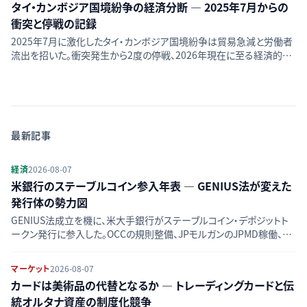
タイ・カンボジア国境紛争の経済分断 — 2025年7月からの
衝突と停戦の記録
2025年7月に激化したタイ・カンボジア国境紛争は貿易急減と労働者
流出を招いた。衝突発生から2度の停戦、2026年現在に至る経済的分
断の経過を時系列で整理する。
最新記事
経済
2026-08-07
米銀行のステーブルコイン参入年表 — GENIUS法が変えた
発行体の勢力図
GENIUS法成立を機に、米大手銀行がステーブルコイン・デポジットト
ークン発行に参入した。OCCの規則整備、JPモルガンのJPMD稼働、銀
行連合ZLUSDの動きを時系列で整理し、競合図の変化をたどる。
マーケット
2026-08-07
カードは美術品の代替となるか — トレーディングカードと伝
統オルタナ資産の制度化競争