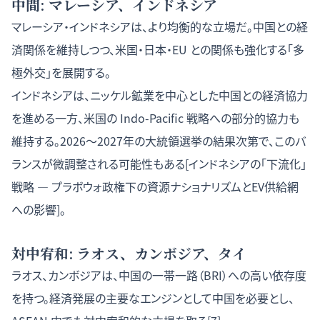
中間: マレーシア、インドネシア
マレーシア・インドネシアは、より均衡的な立場だ。中国との経
済関係を維持しつつ、米国・日本・EU との関係も強化する「多
極外交」を展開する。
インドネシアは、ニッケル鉱業を中心とした中国との経済協力
を進める一方、米国の Indo-Pacific 戦略への部分的協力も
維持する。2026〜2027年の大統領選挙の結果次第で、このバ
ランスが微調整される可能性もある[
インドネシアの「下流化」
戦略 — プラボウォ政権下の資源ナショナリズムとEV供給網
への影響
]。
対中宥和: ラオス、カンボジア、タイ
ラオス、カンボジアは、中国の一帯一路（BRI）への高い依存度
を持つ。経済発展の主要なエンジンとして中国を必要とし、