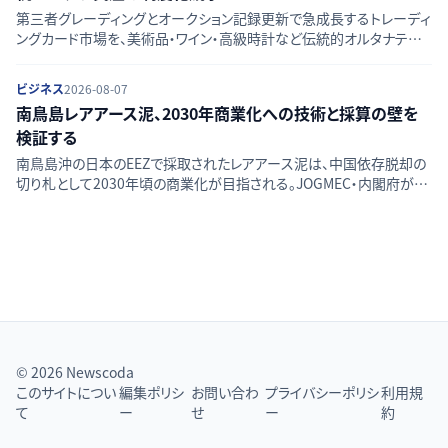
第三者グレーディングとオークション記録更新で急成長するトレーディ
ングカード市場を、美術品・ワイン・高級時計など伝統的オルタナティブ
資産と比較し、流動性・価格透明性・リスクの違いを検証する。
ビジネス
2026-08-07
南鳥島レアアース泥、2030年商業化への技術と採算の壁を
検証する
南鳥島沖の日本のEEZで採取されたレアアース泥は、中国依存脱却の
切り札として2030年頃の商業化が目指される。JOGMEC・内閣府が進
める採掘技術、採算性、資源量評価、環境影響という4つの課題を一次
情報から検証する。
© 2026 Newscoda
このサイトについ
編集ポリシ
お問い合わ
プライバシーポリシ
利用規
て
ー
せ
ー
約