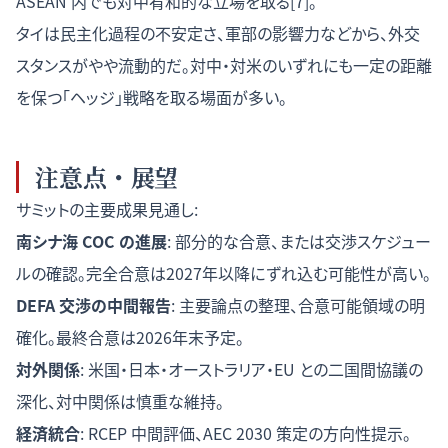
ASEAN 内でも対中宥和的な立場を取る[7]。
タイは民主化過程の不安定さ、軍部の影響力などから、外交
スタンスがやや流動的だ。対中・対米のいずれにも一定の距離
を保つ「ヘッジ」戦略を取る場面が多い。
注意点・展望
サミットの主要成果見通し:
南シナ海 COC の進展
: 部分的な合意、または交渉スケジュー
ルの確認。完全合意は2027年以降にずれ込む可能性が高い。
DEFA 交渉の中間報告
: 主要論点の整理、合意可能領域の明
確化。最終合意は2026年末予定。
対外関係
: 米国・日本・オーストラリア・EU との二国間協議の
深化、対中関係は慎重な維持。
経済統合
: RCEP 中間評価、AEC 2030 策定の方向性提示。