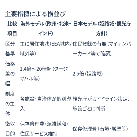
主要指標による横並び
比較
海外モデル（欧州・北米・
日本モデル（姫路城・観光庁
項目
インド）
方針）
区分
主に居住地域（EEA域内/
住民登録の有無（マイナンバ
基準
域外等）
ーカード等で確認）
価格
1.4倍〜20倍超（タージ
差の
2.5倍（姫路城）
マハル等）
幅
制度
各施設・自治体が個別導
観光庁がガイドライン策定、
の主
入
施設ごとに判断
体
徴収
保存修理費・混雑緩和・
保存修理費（石垣・城壁等）
目的
住民サービス維持