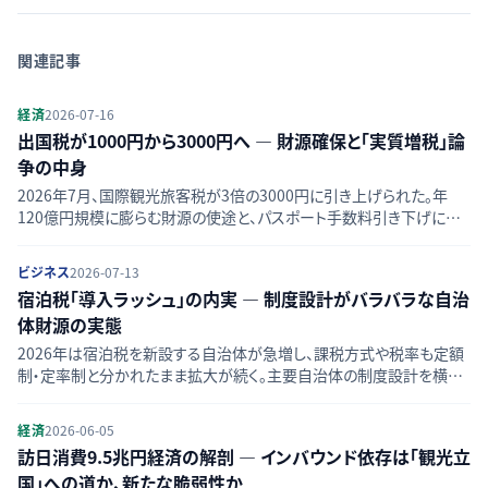
関連記事
経済
2026-07-16
出国税が1000円から3000円へ — 財源確保と「実質増税」論
争の中身
2026年7月、国際観光旅客税が3倍の3000円に引き上げられた。年
120億円規模に膨らむ財源の使途と、パスポート手数料引き下げによ
る相殺策、内外無差別の負担構造を巡る論点を整理する。
ビジネス
2026-07-13
宿泊税「導入ラッシュ」の内実 — 制度設計がバラバラな自治
体財源の実態
2026年は宿泊税を新設する自治体が急増し、課税方式や税率も定額
制・定率制と分かれたまま拡大が続く。主要自治体の制度設計を横並
びで確認し、統一原則を欠いたまま広がる財源確保策の課題を整理す
る。
経済
2026-06-05
訪日消費9.5兆円経済の解剖 — インバウンド依存は「観光立
国」への道か、新たな脆弱性か