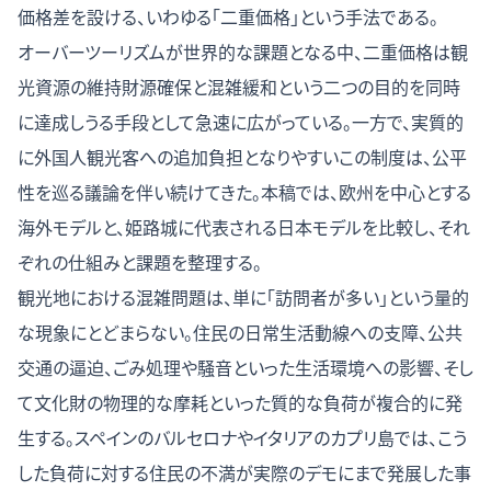
価格差を設ける、いわゆる「二重価格」という手法である。
オーバーツーリズムが世界的な課題となる中、二重価格は観
光資源の維持財源確保と混雑緩和という二つの目的を同時
に達成しうる手段として急速に広がっている。一方で、実質的
に外国人観光客への追加負担となりやすいこの制度は、公平
性を巡る議論を伴い続けてきた。本稿では、欧州を中心とする
海外モデルと、姫路城に代表される日本モデルを比較し、それ
ぞれの仕組みと課題を整理する。
観光地における混雑問題は、単に「訪問者が多い」という量的
な現象にとどまらない。住民の日常生活動線への支障、公共
交通の逼迫、ごみ処理や騒音といった生活環境への影響、そし
て文化財の物理的な摩耗といった質的な負荷が複合的に発
生する。スペインのバルセロナやイタリアのカプリ島では、こう
した負荷に対する住民の不満が実際のデモにまで発展した事