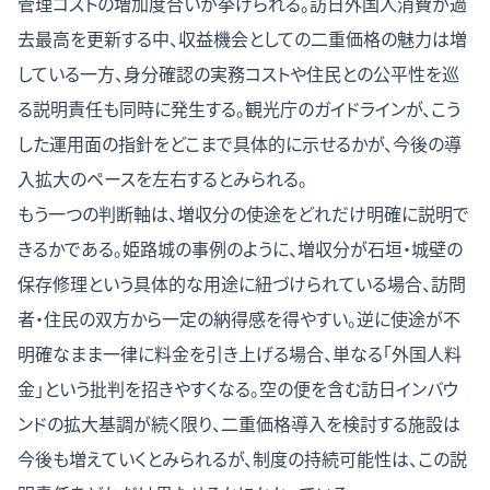
管理コストの増加度合いが挙げられる。
訪日外国人消費が過
去最高を更新する中
、収益機会としての二重価格の魅力は増
している一方、身分確認の実務コストや住民との公平性を巡
る説明責任も同時に発生する。観光庁のガイドラインが、こう
した運用面の指針をどこまで具体的に示せるかが、今後の導
入拡大のペースを左右するとみられる。
もう一つの判断軸は、増収分の使途をどれだけ明確に説明で
きるかである。姫路城の事例のように、増収分が石垣・城壁の
保存修理という具体的な用途に紐づけられている場合、訪問
者・住民の双方から一定の納得感を得やすい。逆に使途が不
明確なまま一律に料金を引き上げる場合、単なる「外国人料
金」という批判を招きやすくなる。
空の便を含む訪日インバウ
ンドの拡大基調
が続く限り、二重価格導入を検討する施設は
今後も増えていくとみられるが、制度の持続可能性は、この説