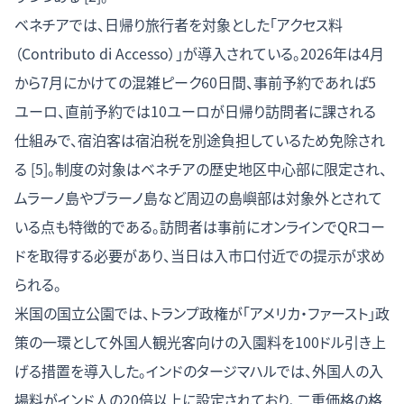
ベネチアでは、日帰り旅行者を対象とした「アクセス料
（Contributo di Accesso）」が導入されている。2026年は4月
から7月にかけての混雑ピーク60日間、事前予約であれば5
ユーロ、直前予約では10ユーロが日帰り訪問者に課される
仕組みで、宿泊客は宿泊税を別途負担しているため免除され
る [5]。制度の対象はベネチアの歴史地区中心部に限定され、
ムラーノ島やブラーノ島など周辺の島嶼部は対象外とされて
いる点も特徴的である。訪問者は事前にオンラインでQRコー
ドを取得する必要があり、当日は入市口付近での提示が求め
られる。
米国の国立公園では、トランプ政権が「アメリカ・ファースト」政
策の一環として外国人観光客向けの入園料を100ドル引き上
げる措置を導入した。インドのタージマハルでは、外国人の入
場料がインド人の20倍以上に設定されており、二重価格の格