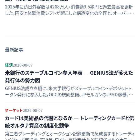
2025年に訪日外客数は4268万人・消費額9.5兆円と過去最高を更新
した。円安と体験消費シフトが起こした構造変化の全容と、オーバーツ
ーリズム・中国依存リスク・2026年の減速見通しが示す光と影を解説
する。
最新記事
経済
2026-08-07
米銀行のステーブルコイン参入年表 — GENIUS法が変えた
発行体の勢力図
GENIUS法成立を機に、米大手銀行がステーブルコイン・デポジットト
ークン発行に参入した。OCCの規則整備、JPモルガンのJPMD稼働、銀
行連合ZLUSDの動きを時系列で整理し、競合図の変化をたどる。
マーケット
2026-08-07
カードは美術品の代替となるか — トレーディングカードと伝
統オルタナ資産の制度化競争
第三者グレーディングとオークション記録更新で急成長するトレーディ
ングカード市場を、美術品・ワイン・高級時計など伝統的オルタナティブ