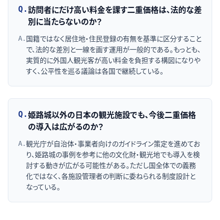
訪問者にだけ高い料金を課す二重価格は、法的な差
Q.
別に当たらないのか？
国籍ではなく居住地・住民登録の有無を基準に区分すること
A.
で、法的な差別と一線を画す運用が一般的である。もっとも、
実質的に外国人観光客が高い料金を負担する構図になりや
すく、公平性を巡る議論は各国で継続している。
姫路城以外の日本の観光施設でも、今後二重価格
Q.
の導入は広がるのか？
観光庁が自治体・事業者向けのガイドライン策定を進めてお
A.
り、姫路城の事例を参考に他の文化財・観光地でも導入を検
討する動きが広がる可能性がある。ただし国全体での義務
化ではなく、各施設管理者の判断に委ねられる制度設計と
なっている。