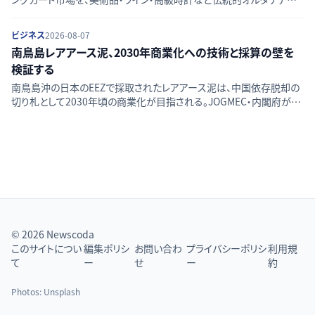
資産と比較し、流動性・価格透明性・リスクの違いを検証する。
ビジネス
2026-08-07
南鳥島レアアース泥、2030年商業化への技術と採算の壁を
検証する
南鳥島沖の日本のEEZで採取されたレアアース泥は、中国依存脱却の
切り札として2030年頃の商業化が目指される。JOGMEC・内閣府が進
める採掘技術、採算性、資源量評価、環境影響という4つの課題を一次
情報から検証する。
© 2026 Newscoda
このサイトについ
編集ポリシ
お問い合わ
プライバシーポリシ
利用規
て
ー
せ
ー
約
Photos:
Unsplash