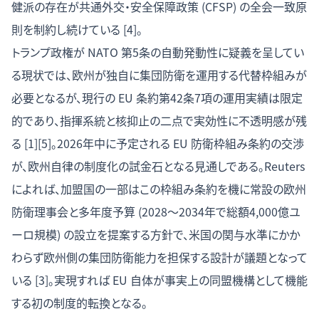
健派の存在が共通外交・安全保障政策 (CFSP) の全会一致原
則を制約し続けている [4]。
トランプ政権が NATO 第5条の自動発動性に疑義を呈してい
る現状では、欧州が独自に集団防衛を運用する代替枠組みが
必要となるが、現行の EU 条約第42条7項の運用実績は限定
的であり、指揮系統と核抑止の二点で実効性に不透明感が残
る [1][5]。2026年中に予定される EU 防衛枠組み条約の交渉
が、欧州自律の制度化の試金石となる見通しである。Reuters
によれば、加盟国の一部はこの枠組み条約を機に常設の欧州
防衛理事会と多年度予算 (2028〜2034年で総額4,000億ユ
ーロ規模) の設立を提案する方針で、米国の関与水準にかか
わらず欧州側の集団防衛能力を担保する設計が議題となって
いる [3]。実現すれば EU 自体が事実上の同盟機構として機能
する初の制度的転換となる。