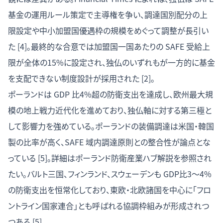
基金の運用ルール策定で主導権を争い、調達国別配分の上
限設定や中小加盟国優遇枠の規模をめぐって調整が長引い
た [4]。最終的な合意では加盟国一国あたりの SAFE 受給上
限が全体の15%に設定され、独仏のいずれもが一方的に基金
を支配できない制度設計が採用された [2]。
ポーランドは GDP 比4%超の防衛支出を達成し、欧州最大規
模の地上戦力近代化を進めており、独仏軸に対する第三極と
して影響力を強めている。ポーランドの装備調達は米国・韓国
製の比率が高く、SAFE 域内調達原則との整合性が論点とな
っている [5]。詳細は
ポーランド防衛産業ハブ解説
を参照され
たい。バルト三国、フィンランド、スウェーデンも GDP比3〜4%
の防衛支出を恒常化しており、東欧・北欧諸国を中心に「フロ
ントライン国家連合」とも呼ばれる協調枠組みが形成されつ
つある [5]。