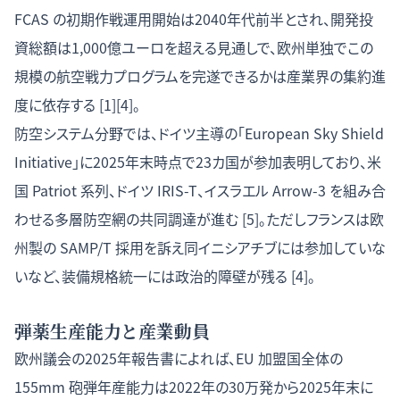
FCAS の初期作戦運用開始は2040年代前半とされ、開発投
資総額は1,000億ユーロを超える見通しで、欧州単独でこの
規模の航空戦力プログラムを完遂できるかは産業界の集約進
度に依存する [1][4]。
防空システム分野では、ドイツ主導の「European Sky Shield
Initiative」に2025年末時点で23カ国が参加表明しており、米
国 Patriot 系列、ドイツ IRIS-T、イスラエル Arrow-3 を組み合
わせる多層防空網の共同調達が進む [5]。ただしフランスは欧
州製の SAMP/T 採用を訴え同イニシアチブには参加していな
いなど、装備規格統一には政治的障壁が残る [4]。
弾薬生産能力と産業動員
欧州議会の2025年報告書によれば、EU 加盟国全体の
155mm 砲弾年産能力は2022年の30万発から2025年末に