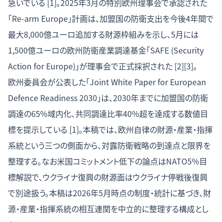
急いでいる [1]。2025年3月の特別欧州理事会で承認された
「Re-arm Europe」計画は、加盟国の防衛支出を今後4年間で
最大8,000億ユーロ追加する財源枠組みを示し、5月には
1,500億ユーロの欧州防衛産業調達基金「SAFE (Security
Action for Europe)」が理事会で正式採択された [2][3]。
欧州委員会が公表した「Joint White Paper for European
Defence Readiness 2030」は、2030年までに加盟国の防衛
調達の65%域内化、共同調達比率40%超を達成する数値目
標を提示している [1]。本稿では、欧州自律の財源・産業・指揮
系統という三つの側面から、対露防衛戦略の到達点と限界を
整理する。なお米国コミットメント低下の論点は
NATO5%目
標解説
で、ウクライナ復興の財源面はウクライナ停戦後復興
で別途扱う。本稿は2026年5月時点の制度・統計に基づき、財
源・産業・指揮系統の相互連関を中立的に整理する構成とし