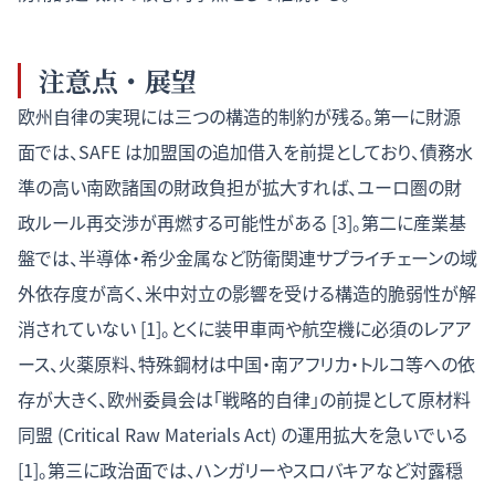
注意点・展望
欧州自律の実現には三つの構造的制約が残る。第一に財源
面では、SAFE は加盟国の追加借入を前提としており、債務水
準の高い南欧諸国の財政負担が拡大すれば、ユーロ圏の財
政ルール再交渉が再燃する可能性がある [3]。第二に産業基
盤では、半導体・希少金属など防衛関連サプライチェーンの域
外依存度が高く、米中対立の影響を受ける構造的脆弱性が解
消されていない [1]。とくに装甲車両や航空機に必須のレアア
ース、火薬原料、特殊鋼材は中国・南アフリカ・トルコ等への依
存が大きく、欧州委員会は「戦略的自律」の前提として原材料
同盟 (Critical Raw Materials Act) の運用拡大を急いでいる
[1]。第三に政治面では、ハンガリーやスロバキアなど対露穏