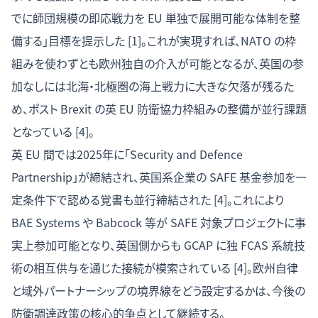
でに師団規模の即応戦力を EU 単独で展開可能な体制を整
備する」目標を提示した [1]。これが実現すれば、NATO の枠
組みを使わずとも欧州独自の介入が可能となるが、英国の参
加なしには北海・北極圏の海上戦力に大きな欠落が残るた
め、ポスト Brexit の英 EU 防衛協力枠組みの整備が並行課題
となっている [4]。
英 EU 間では2025年に「Security and Defence
Partnership」が締結され、英国系企業の SAFE 基金参加を一
定条件下で認める覚書も並行締結された [4]。これにより
BAE Systems や Babcock 等が SAFE 対象プロジェクトに事
実上参加可能となり、英国側からも GCAP に独 FCAS 系統技
術の相互供与を通じた接続が模索されている [4]。欧州自律
と域外パートナーシップの境界線をどう設定するかは、今後の
防衛調達政策の核心的争点として継続する。