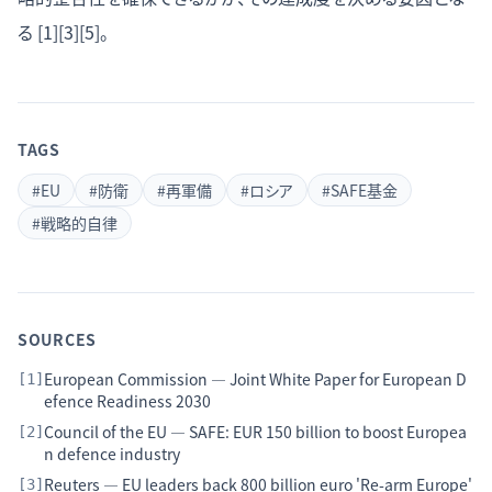
る [1][3][5]。
TAGS
#
EU
#
防衛
#
再軍備
#
ロシア
#
SAFE基金
#
戦略的自律
SOURCES
European Commission — Joint White Paper for European D
[
1
]
efence Readiness 2030
Council of the EU — SAFE: EUR 150 billion to boost Europea
[
2
]
n defence industry
Reuters — EU leaders back 800 billion euro 'Re-arm Europe'
[
3
]