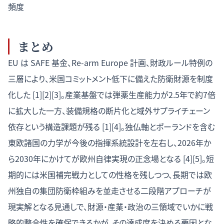
頻度
まとめ
EU は SAFE 基金、Re-arm Europe 計画、財政ルール特例の
三層により、米国コミットメント低下に備えた防衛財源を制度
化した [1][2][3]。産業基盤では弾薬生産能力が2.5年で約7倍
に拡大した一方、装備規格の断片化と域外サプライチェーン
依存という構造課題が残る [1][4]。独仏軸とポーランドを含む
東欧諸国の力学が今後の指揮系統設計を左右し、2026年か
ら2030年にかけてが欧州自律実現の正念場となる [4][5]。短
期的には米国補完戦力としての性格を残しつつ、長期では欧
州独自の集団防衛枠組みを並走させる二段階アプローチが
現実解となる見通しで、財源・産業・政治の三領域でいかに戦
略的整合性を確保できるかが、その達成度を決める要因とな