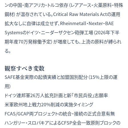
ンの中国・南アフリカ・トルコ依存（レアアース・火薬原料・特殊
鋼材）が温存されている。Critical Raw Materials Actの運用
拡大なしに自律は成立せず、Rheinmetall・Nexter・BAE
Systemsのドイツ・ニーダーザクセン砲弾工場（2026年下半
期年産70万発稼働予定）が増産しても、上流の原料が縛られ
る。
観察すべき変数
SAFE基金実際の起債実績と加盟国別配分（15%上限の運
用）
ドイツ連邦軍26万人拡充計画と新「市民兵役」志願率
米軍欧州地上戦力20%削減の実施タイミング
FCAS/GCAP両プロジェクトの統合・接続の正式合意有無
ハンガリー・スロバキアによるCFSP全会一致原則ブロックの