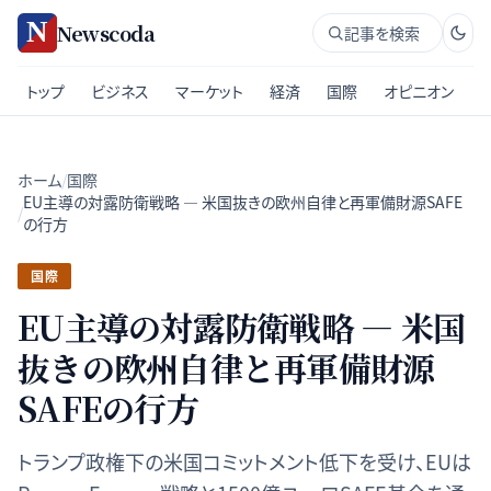
Newscoda
記事を検索
トップ
ビジネス
マーケット
経済
国際
オピニオン
ホーム
/
国際
EU主導の対露防衛戦略 — 米国抜きの欧州自律と再軍備財源SAFE
/
の行方
国際
EU主導の対露防衛戦略 — 米国
抜きの欧州自律と再軍備財源
SAFEの行方
トランプ政権下の米国コミットメント低下を受け、EUは