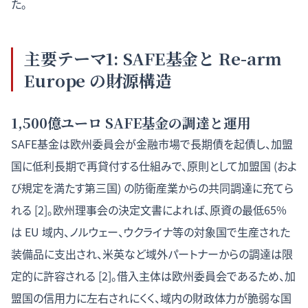
た。
主要テーマ1: SAFE基金と Re-arm
Europe の財源構造
1,500億ユーロ SAFE基金の調達と運用
SAFE基金は欧州委員会が金融市場で長期債を起債し、加盟
国に低利長期で再貸付する仕組みで、原則として加盟国 (およ
び規定を満たす第三国) の防衛産業からの共同調達に充てら
れる [2]。欧州理事会の決定文書によれば、原資の最低65%
は EU 域内、ノルウェー、ウクライナ等の対象国で生産された
装備品に支出され、米英など域外パートナーからの調達は限
定的に許容される [2]。借入主体は欧州委員会であるため、加
盟国の信用力に左右されにくく、域内の財政体力が脆弱な国