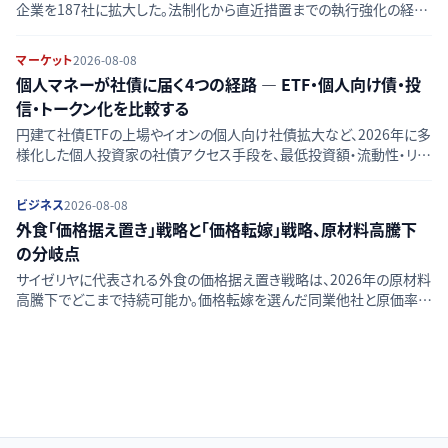
企業を187社に拡大した。法制化から直近措置までの執行強化の経緯
と、中国依存の調達網を持つ日本製造業に求められる実務対応を時
系列で整理する。
マーケット
2026-08-08
個人マネーが社債に届く4つの経路 — ETF・個人向け債・投
信・トークン化を比較する
円建て社債ETFの上場やイオンの個人向け社債拡大など、2026年に多
様化した個人投資家の社債アクセス手段を、最低投資額・流動性・リス
クの観点から4つの経路に分けて整理する。
ビジネス
2026-08-08
外食「価格据え置き」戦略と「価格転嫁」戦略、原材料高騰下
の分岐点
サイゼリヤに代表される外食の価格据え置き戦略は、2026年の原材料
高騰下でどこまで持続可能か。価格転嫁を選んだ同業他社と原価率・
客数戦略・株式市場評価の観点から比較し、分岐点を構造的に分析す
る。