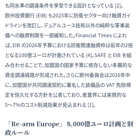
も同水準の調達条件を享受できる設計となっている [2]。
欧州投資銀行 (EIB) も2025年に防衛セクター向け融資ガイ
ドラインを改訂し、デュアルユース技術以外の純粋な軍事装
備への融資制限を一部緩和した。Financial Times によれ
ば、EIB の2026年予算における防衛関連融資枠は前年の2倍
となる100億ユーロが計画されている [4]。SAFE と EIB を組
み合わせることで、加盟国の国家予算に依存しない多層的な
資金調達経路が形成された。さらに欧州委員会は2026年中
に、加盟国が共同調達契約に署名した装備品の VAT 免除規
定を恒久化する方針を公表しており、産業界には実質的な
5〜7%のコスト削減効果が見込まれる [1]。
「Re-arm Europe」 8,000億ユーロ計画と財
政ルール