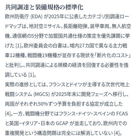
共同調達と装備規格の標準化
欧州防衛庁 (EDA) が2025年に公表したカテゴリ別調達ロー
ドマップは、地対空ミサイル、長距離砲弾、装甲車両、無人航空
機、通信網の5分野で加盟国共通仕様の策定を優先課題に挙
げた [1]。欧州委員会の白書は、域内27カ国で異なる主力戦
車12機種、戦闘機19機種が並存する現状を「断片化のコスト」
と批判し、共同調達による規模の経済を回復する必要性を強
調している [1]。
実際の進捗としては、フランスとドイツが主導する次世代地上
戦闘システム (MGCS) が2025年末に開発フェーズへ移行し、
両国がそれぞれ50%ずつ予算を負担する協定が成立した
[4]。一方、戦闘機分野ではフランス・ドイツ・スペインの FCAS
と英国・イタリア・日本の GCAP が並走しており、欧州内での
重複開発という構造問題は完全には解消していない [4]。