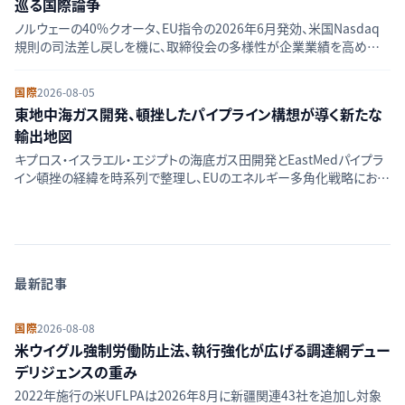
巡る国際論争
ノルウェーの40%クオータ、EU指令の2026年6月発効、米国Nasdaq
規則の司法差し戻しを機に、取締役会の多様性が企業業績を高めると
の主張が因果関係か単なる相関かを問う学術論争を整理する。
国際
2026-08-05
東地中海ガス開発、頓挫したパイプライン構想が導く新たな
輸出地図
キプロス・イスラエル・エジプトの海底ガス田開発とEastMedパイプラ
イン頓挫の経緯を時系列で整理し、EUのエネルギー多角化戦略におけ
る東地中海の位置づけを解説する。
最新記事
国際
2026-08-08
米ウイグル強制労働防止法、執行強化が広げる調達網デュー
デリジェンスの重み
2022年施行の米UFLPAは2026年8月に新疆関連43社を追加し対象