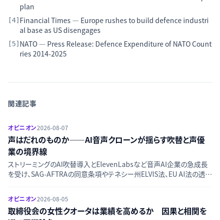
plan
Financial Times — Europe rushes to build defence industri
[
4
]
al base as US disengages
NATO — Press Release: Defence Expenditure of NATO Count
[
5
]
ries 2014-2025
関連記事
オピニオン
2026-08-07
声はだれのものか——AI音声クローンが揺らす吹替と声優
業の境界線
ストリーミングのAI吹替導入とElevenLabsなど音声AI企業の急成長
を受け、SAG-AFTRAの同意条項やテネシー州ELVIS法、EU AI法の透明
性規制など労働・法制度の対応を整理する。
オピニオン
2026-08-05
取締役会の女性クオータは業績を高めるか 因果と相関を