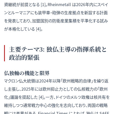
資継続が前提となる [1]。Rheinmetall は2026年内にスペイ
ンとルーマニアにも装甲車・砲弾の生産拠点を新設する計画
を発表しており、加盟国別の防衛産業集積を平準化する試み
が本格化している [4]。
主要テーマ3: 独仏主導の指揮系統と
政治的緊張
仏独軸の機能と限界
マクロン仏大統領は2024年以降「欧州戦略的自律」を繰り返
し主張し、2025年には欧州抑止力としての仏核戦力の「欧州
化」議論を提起した [4]。一方、ドイツのメルツ政権は核共有を
維持しつつ通常戦力中心の強化を志向しており、両国の戦略
観には差異がある。Financial Times によれば、独仏は SAFE