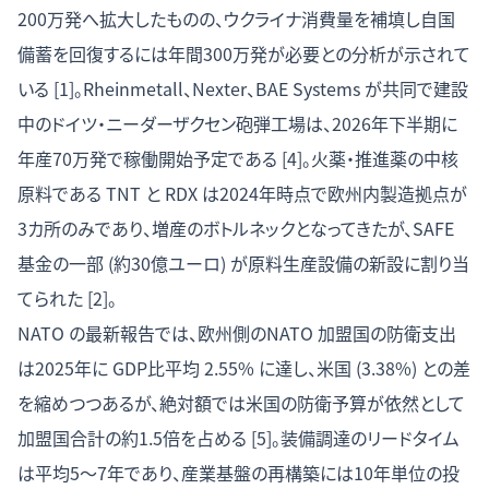
200万発へ拡大したものの、ウクライナ消費量を補填し自国
備蓄を回復するには年間300万発が必要との分析が示されて
いる [1]。Rheinmetall、Nexter、BAE Systems が共同で建設
中のドイツ・ニーダーザクセン砲弾工場は、2026年下半期に
年産70万発で稼働開始予定である [4]。火薬・推進薬の中核
原料である TNT と RDX は2024年時点で欧州内製造拠点が
3カ所のみであり、増産のボトルネックとなってきたが、SAFE
基金の一部 (約30億ユーロ) が原料生産設備の新設に割り当
てられた [2]。
NATO の最新報告では、欧州側のNATO 加盟国の防衛支出
は2025年に GDP比平均 2.55% に達し、米国 (3.38%) との差
を縮めつつあるが、絶対額では米国の防衛予算が依然として
加盟国合計の約1.5倍を占める [5]。装備調達のリードタイム
は平均5〜7年であり、産業基盤の再構築には10年単位の投