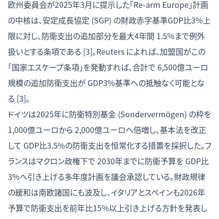
欧州委員会が2025年3月に提示した「Re-arm Europe」計画
の中核は、安定成長協定 (SGP) の財政赤字基準GDP比3%上
限に対し、防衛支出の追加部分を最大4年間 1.5%まで例外
扱いとする条項である [3]。Reuters によれば、加盟国がこの
「国家エスケープ条項」を発動すれば、合計で 6,500億ユーロ
規模の追加防衛支出が GDP3%基準への抵触なく可能とな
る [3]。
ドイツは2025年に防衛特別基金 (Sondervermögen) の枠を
1,000億ユーロから 2,000億ユーロへ倍増し、基本法を改正
して GDP比3.5%の防衛支出を恒常化する措置を採択した。フ
ランスはマクロン政権下で 2030年までに防衛予算を GDP比
3%へ引き上げる多年度計画を議会承認している。財政規律
の緩和は南欧諸国にも波及し、イタリアとスペインも2026年
予算で防衛支出を前年比15%以上引き上げる方針を発表し