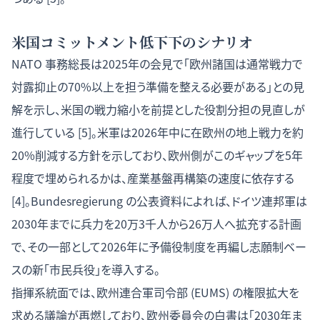
米国コミットメント低下下のシナリオ
NATO 事務総長は2025年の会見で「欧州諸国は通常戦力で
対露抑止の70%以上を担う準備を整える必要がある」との見
解を示し、米国の戦力縮小を前提とした役割分担の見直しが
進行している [5]。米軍は2026年中に在欧州の地上戦力を約
20%削減する方針を示しており、欧州側がこのギャップを5年
程度で埋められるかは、産業基盤再構築の速度に依存する
[4]。Bundesregierung の公表資料によれば、ドイツ連邦軍は
2030年までに兵力を20万3千人から26万人へ拡充する計画
で、その一部として2026年に予備役制度を再編し志願制ベー
スの新「市民兵役」を導入する。
指揮系統面では、欧州連合軍司令部 (EUMS) の権限拡大を
求める議論が再燃しており、欧州委員会の白書は「2030年ま