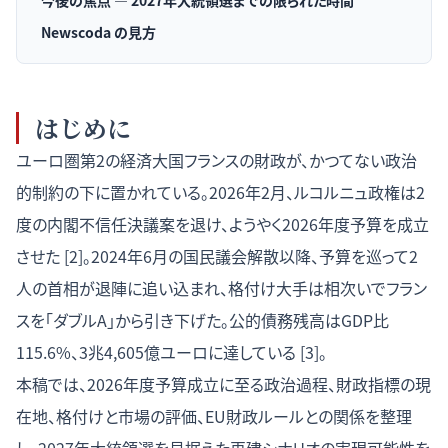
今後の焦点 — 2027年大統領選までの限られた時間
Newscoda の見方
はじめに
ユーロ圏第2の経済大国フランスの財政が、かつてない政治
的制約の下に置かれている。2026年2月、ルコルニュ政権は2
度の内閣不信任決議案を退け、ようやく2026年度予算を成立
させた [2]。2024年6月の国民議会解散以降、予算を巡って2
人の首相が退陣に追い込まれ、格付け大手は相次いでフラン
スを「ダブルA」から引き下げた。公的債務残高はGDP比
115.6%、3兆4,605億ユーロに達している [3]。
本稿では、2026年度予算成立に至る政治過程、財政指標の現
在地、格付けと市場の評価、EU財政ルールとの関係を整理