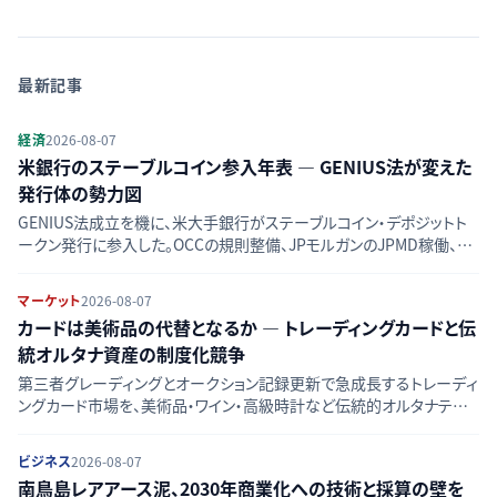
最新記事
経済
2026-08-07
米銀行のステーブルコイン参入年表 — GENIUS法が変えた
発行体の勢力図
GENIUS法成立を機に、米大手銀行がステーブルコイン・デポジットト
ークン発行に参入した。OCCの規則整備、JPモルガンのJPMD稼働、銀
行連合ZLUSDの動きを時系列で整理し、競合図の変化をたどる。
マーケット
2026-08-07
カードは美術品の代替となるか — トレーディングカードと伝
統オルタナ資産の制度化競争
第三者グレーディングとオークション記録更新で急成長するトレーディ
ングカード市場を、美術品・ワイン・高級時計など伝統的オルタナティブ
資産と比較し、流動性・価格透明性・リスクの違いを検証する。
ビジネス
2026-08-07
南鳥島レアアース泥、2030年商業化への技術と採算の壁を