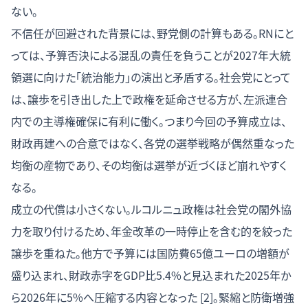
ない。
不信任が回避された背景には、野党側の計算もある。RNにと
っては、予算否決による混乱の責任を負うことが2027年大統
領選に向けた「統治能力」の演出と矛盾する。社会党にとって
は、譲歩を引き出した上で政権を延命させる方が、左派連合
内での主導権確保に有利に働く。つまり今回の予算成立は、
財政再建への合意ではなく、各党の選挙戦略が偶然重なった
均衡の産物であり、その均衡は選挙が近づくほど崩れやすく
なる。
成立の代償は小さくない。ルコルニュ政権は社会党の閣外協
力を取り付けるため、年金改革の一時停止を含む的を絞った
譲歩を重ねた。他方で予算には国防費65億ユーロの増額が
盛り込まれ、財政赤字をGDP比5.4%と見込まれた2025年か
ら2026年に5%へ圧縮する内容となった [2]。緊縮と防衛増強