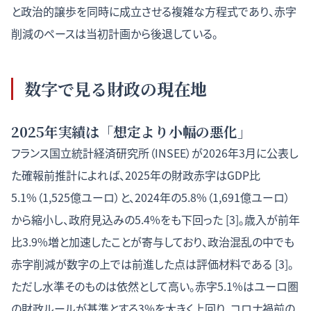
と政治的譲歩を同時に成立させる複雑な方程式であり、赤字
削減のペースは当初計画から後退している。
数字で見る財政の現在地
2025年実績は「想定より小幅の悪化」
フランス国立統計経済研究所（INSEE）が2026年3月に公表し
た確報前推計によれば、2025年の財政赤字はGDP比
5.1%（1,525億ユーロ）と、2024年の5.8%（1,691億ユーロ）
から縮小し、政府見込みの5.4%をも下回った [3]。歳入が前年
比3.9%増と加速したことが寄与しており、政治混乱の中でも
赤字削減が数字の上では前進した点は評価材料である [3]。
ただし水準そのものは依然として高い。赤字5.1%はユーロ圏
の財政ルールが基準とする3%を大きく上回り、コロナ禍前の