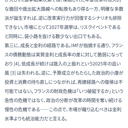
な撤回や歳出拡大路線への転換もあり得る一方、明確な多数
派が誕生すれば、逆に改革実行力が回復するシナリオも排除
できない。市場にとって2027年選挙は、リスクイベントである
と同時に、袋小路を抜ける数少ない出口でもある。
第三に、成長と金利の経路である。IMFが指摘する通り、フラン
スの債務動態は実質金利と成長率の差に対して脆弱になって
おり [4]、低成長が続けば歳入の上振れという2025年の追い
風 [3] は失われる。逆に、予算成立がもたらした政治的小康が
投資と消費の持ち直しにつながれば、再建経路への復帰は不
可能ではない。フランスの財政危機は「いつ破綻するか」という
急性の危機ではなく、政治の分断が改革の時間を奪い続ける
慢性の危機である——この点で、市場が織り込むべきは金利
水準よりも統治能力だと言える。