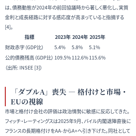
は、債務動態が2024年の前回協議時から著しく悪化し、実質
金利と成長経路に対する感応度が高まっていると指摘する
[4]。
指標
2023年
2024年
2025年
財政赤字（GDP比）
5.4%
5.8%
5.1%
公的債務残高（GDP比）
109.5%
112.6%
115.6%
（出所: INSEE [3]）
「ダブルA」喪失 — 格付けと市場・
EUの視線
市場と格付け会社の評価は政治情勢に敏感に反応してきた。
フィッチ・レーティングスは2025年9月、バイル内閣退陣直後に
フランスの長期格付けをAA-からA+へ引き下げた。同社として