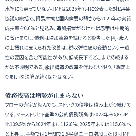
水準にも戻っていない。IMFは2025年7月に公表した対仏4条
協議の総括で、貿易摩擦と国内需要の弱さから2025年の実質
成長率を0.6%と見込み、追加措置がなければ赤字は中期的
に高止まりし、債務は増加軌道を続けると警告した [4]。歳入
の上振れに支えられた改善は、税収弾性値の変動という一過
性の要因を含む可能性があり、低成長下でどこまで持続する
かは不透明である。歳出構造の改革を伴わない限り、「想定よ
りまし」な決算が続く保証はない。
債務残高は増勢が止まらない
フローの赤字が縮んでも、ストックの債務は積み上がり続けて
いる。マーストリヒト基準の公的債務残高は2023年末のGDP
比109.5%から2024年末に112.6%、2025年末には115.6%へ
と上昇し、金額では1年間で1,544億ユーロ増加した [3]。IMF