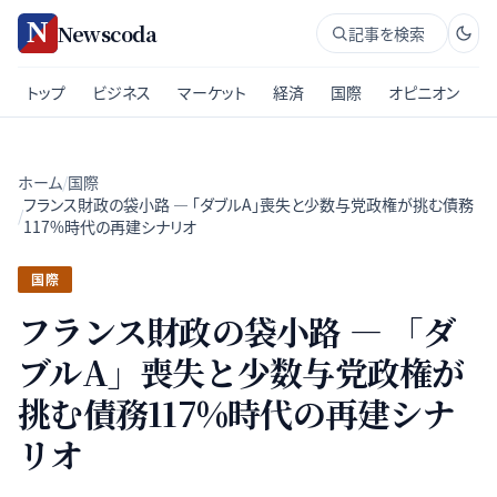
Newscoda
記事を検索
トップ
ビジネス
マーケット
経済
国際
オピニオン
ホーム
/
国際
フランス財政の袋小路 — 「ダブルA」喪失と少数与党政権が挑む債務
/
117%時代の再建シナリオ
国際
フランス財政の袋小路 — 「ダ
ブルA」喪失と少数与党政権が
挑む債務117%時代の再建シナ
リオ