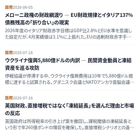
国際
2026-06-05
メローニ政権の財政綱渡り — EU財政規律とイタリア137%
債務残高の「折り合い」の現実
2026年度のイタリア財政赤字目標はGDP比2.8%とEU水準を意識し
た設定だが、4月実績値は3.1%に上振れた。EUの過剰財政赤字手続き
脱却を目指す一方、公的債務比率は137.4%に積み上がる現実との攻
防を解説する。
国際
2026-07-18
ウクライナ復興5,880億ドルの内訳 — 民間資金動員と凍結
資産を巡る攻防
停戦協議が停滞する中、ウクライナ復興費用は10年で5,880億ドル規
模に達すると試算される。グダニスク会議とNATOアンカラ首脳会議を
軸に、資金調達構造の現在地を整理する。
国際
2026-07-16
英国財政、直接増税ではなく「凍結延長」を選んだ理由と市場
の反応
英国政府は所得税率の引き上げ案を撤回し、課税閾値の凍結延長と
いう形で年260億ポンドの増収を確保した。直接増税シナリオとの違い
を比較し、英国債利回りと株式市場への影響を検証する。