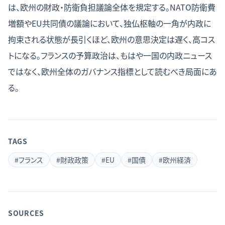
は、欧州の財政・防衛負担議論全体を規定する。NATO防衛費
増額やEU共同債の議論において、独仏枢軸の一角が内政に
拘束される状態が長引くほど、欧州の意思決定は遅く、高コス
トになる。フランスの予算政治は、もはや一国の内政ニュース
ではなく、欧州全体のガバナンス指標として読むべき局面にあ
る。
TAGS
#
フランス
#
財政政策
#
EU
#
国債
#
欧州経済
SOURCES