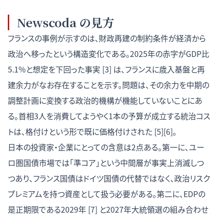
Newscoda の見方
フランスの事例が示すのは、財政再建の制約条件が経済から
政治へ移ったという構造変化である。2025年の赤字がGDP比
5.1%と想定を下回った事実 [3] は、フランスに歳入基盤と再
建余力がなお存在することを示す。問題は、その余力を中期の
調整計画に変換する政治的機構が機能していないことにあ
る。首相3人を消費してようやく1本の予算が成立する統治コス
トは、格付けという形で既に価格付けされた [5][6]。
日本の投資家・企業にとっての含意は2点ある。第一に、ユー
ロ圏国債市場では「準コア」という中間層が事実上消滅しつ
つあり、フランス国債はドイツ国債の代替ではなく、政治リスク
プレミアムを持つ資産として扱う必要がある。第二に、EDPの
是正期限である2029年 [7] と2027年大統領選の組み合わせ