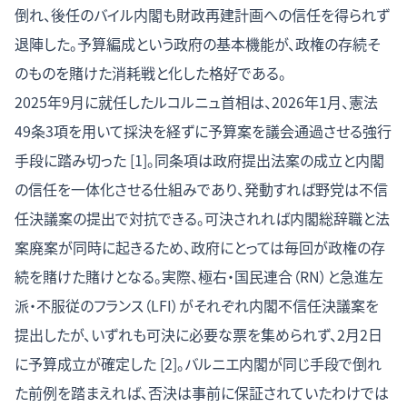
倒れ、後任のバイル内閣も財政再建計画への信任を得られず
退陣した。予算編成という政府の基本機能が、政権の存続そ
のものを賭けた消耗戦と化した格好である。
2025年9月に就任したルコルニュ首相は、2026年1月、憲法
49条3項を用いて採決を経ずに予算案を議会通過させる強行
手段に踏み切った [1]。同条項は政府提出法案の成立と内閣
の信任を一体化させる仕組みであり、発動すれば野党は不信
任決議案の提出で対抗できる。可決されれば内閣総辞職と法
案廃案が同時に起きるため、政府にとっては毎回が政権の存
続を賭けた賭けとなる。実際、極右・国民連合（RN）と急進左
派・不服従のフランス（LFI）がそれぞれ内閣不信任決議案を
提出したが、いずれも可決に必要な票を集められず、2月2日
に予算成立が確定した [2]。バルニエ内閣が同じ手段で倒れ
た前例を踏まえれば、否決は事前に保証されていたわけでは