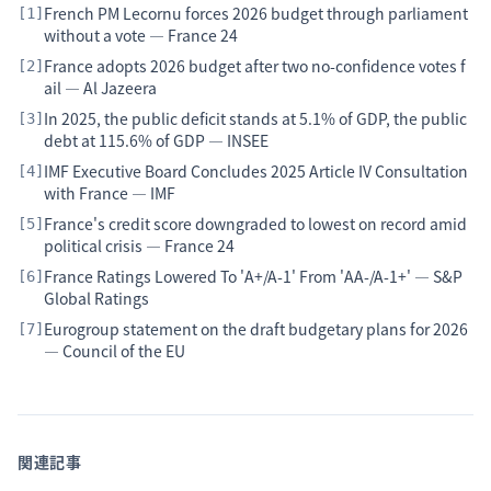
French PM Lecornu forces 2026 budget through parliament
[
1
]
without a vote — France 24
France adopts 2026 budget after two no-confidence votes f
[
2
]
ail — Al Jazeera
In 2025, the public deficit stands at 5.1% of GDP, the public
[
3
]
debt at 115.6% of GDP — INSEE
IMF Executive Board Concludes 2025 Article IV Consultation
[
4
]
with France — IMF
France's credit score downgraded to lowest on record amid
[
5
]
political crisis — France 24
France Ratings Lowered To 'A+/A-1' From 'AA-/A-1+' — S&P
[
6
]
Global Ratings
Eurogroup statement on the draft budgetary plans for 2026
[
7
]
— Council of the EU
関連記事