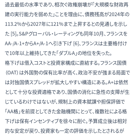
過去最低の水準であり、相次ぐ政権崩壊が「大規模な財政再
建の実行能力を弱めた」ことを理由に、債務残高が2024年の
113.2%から2027年に121%まで上昇するとの見通しを示し
た [5]。S&Pグローバル・レーティングも同年10月、フランスを
AA-/A-1+からA+/A-1へ引き下げ [6]、フランスは主要格付け
で10年以上維持してきた「ダブルA」の地位を失った。
格下げは借入コストと投資家構成に直結する。フランス国債
（OAT）は外国勢の保有比率が高く、政治不安が強まる局面で
は対独国債スプレッドが拡大しやすい構造にある。A+は依然
として十分な投資適格であり、国債の消化に急性の支障が生
じているわけではないが、規制上の資本賦課や担保評価で
「AA格」を前提としてきた金融機関にとって、複数社による格
下げは保有インセンティブを徐々に削ぐ。予算成立後は相対
的な安定が戻り、投資家も一定の評価を示したとされるが