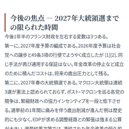
今後の焦点 — 2027年大統領選まで
の限られた時間
今後1年半のフランス財政を左右する変数は3つある。
第一に、2027年度予算の編成である。2026年度予算は社会
党への譲歩と49条3項の行使でようやく成立したが [1][2]、同
じ手法が再び通用する保証はない。年金改革の停止など成立
のために積んだコストは、将来の歳出圧力として残る。
第二に、2027年春の大統領選である。マクロン大統領は連続
3選が憲法上認められておらず、ポスト・マクロンを巡る各党の
競争は、緊縮財政への協力インセンティブを一段と低下させ
る。選挙前の1年間に痛みを伴う歳出削減が進んだ例は歴史
的にも少なく、EDPが求める調整経路との緊張は強まる公算
が大きい。選挙結果次第では、凍結された年金改革の恒久的