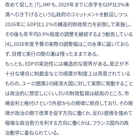
改めて促した [7]。IMFも、2029年までに赤字をGDP比3%未
満へ引き下げるという仏政府のコミットメントを歓迎しつつ、
2026年に GDP比1.1%の構造的財政努力を前倒しで実施し、
その後も年平均0.9%程度の調整を継続するよう勧告している
[4]。2026年度予算の実際の調整幅はこの水準に届いておら
ず、目標と実行の間の溝は残ったままである。
もっとも、EDPの実効性には構造的な限界がある。是正が不
十分な場合に制裁金などの措置が制度上は用意されている
ものの、ユーロ圏第2の経済大国に対して実際に発動すること
は政治的に想定しにくい。EUの財政監視は結局のところ、市
場金利と格付けという外部からの規律に依存しており、その規
律が政治の側で改革を促す方向に働くか、反EU感情を強めて
極端な政治勢力を利する方向に働くかは、フランス国内の政
治動学に委ねられている。