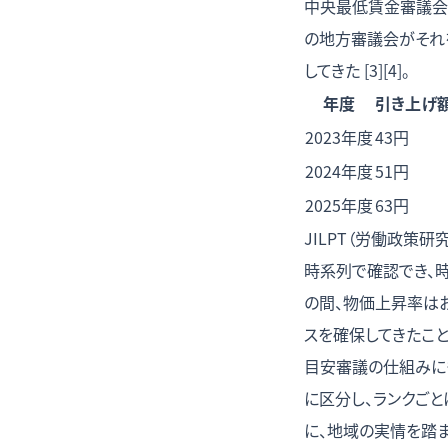
中央最低賃金審議会
の地方審議会がそれを
してきた [3][4]。
年度
引き上げ
2023年度
43円
2024年度
51円
2025年度
63円
JILPT（労働政策
時系列で確認でき、時
の間、物価上昇率は
スを確保してきたこ
目安審議の仕組みに
に区分し、ランクごと
に、地域の実情を踏