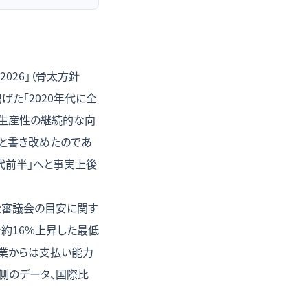
026」（骨太方針
げた「2020年代に全
働生産性の継続的な向
」と書き改めたのであ
年代前半」へと事実上後
金審議会の目安に関す
で約16%上昇した最低
業からは支払い能力
側のデータ、国際比