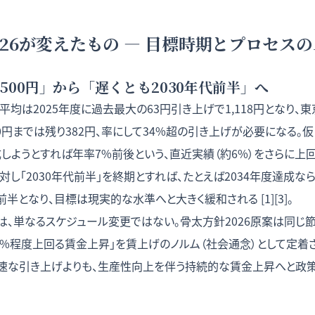
026が変えたもの — 目標時期とプロセス
1,500円」から「遅くとも2030年代前半」へ
均は2025年度に過去最大の63円引き上げで1,118円となり、東京
,500円までは残り382円、率にして34%超の引き上げが必要になる。
成しようとすれば年率7%前後という、直近実績（約6%）をさらに上
対し「2030年代前半」を終期とすれば、たとえば2034年度達成な
前半となり、目標は現実的な水準へと大きく緩和される [1][3]。
、単なるスケジュール変更ではない。骨太方針2026原案は同じ節で
1%程度上回る賃金上昇」を賃上げのノルム（社会通念）として定着
金の急速な引き上げよりも、生産性向上を伴う持続的な賃金上昇へと政