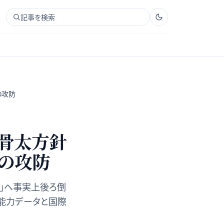
記事を検索
の攻防
 骨太方針
議の攻防
半」へ事実上後ろ倒
い能力データと国際