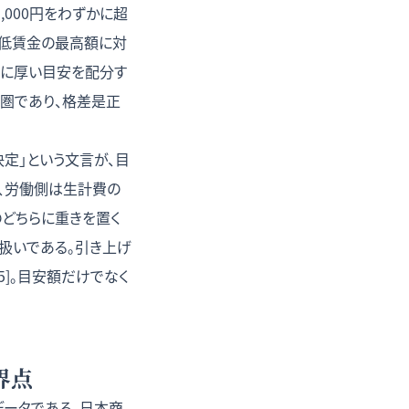
,000円をわずかに超
別最低賃金の最高額に対
対的に厚い目安を配分す
圏であり、格差是正
決定」という文言が、目
で、労働側は生計費の
どちらに重きを置く
扱いである。引き上げ
5]。目安額だけでなく
界点
ータである。日本商