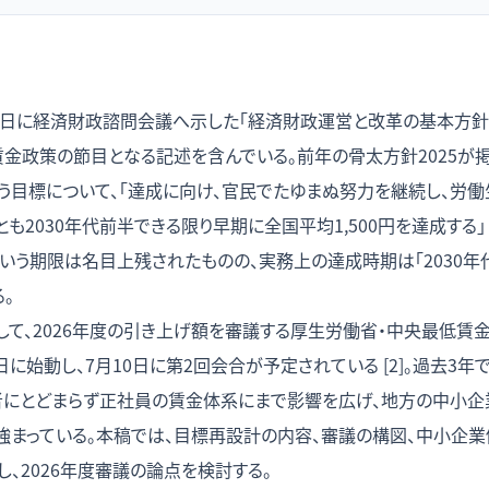
30日に経済財政諮問会議へ示した「経済財政運営と改革の基本方針2
低賃金政策の節目となる記述を含んでいる。前年の骨太方針2025が掲
という目標について、「達成に向け、官民でたゆまぬ努力を継続し、労
とも2030年代前半できる限り早期に全国平均1,500円を達成する
年代」という期限は名目上残されたものの、実務上の達成時期は「2030
。
して、2026年度の引き上げ額を審議する厚生労働省・中央最低賃
日に始動し、7月10日に第2回会合が予定されている [2]。過去3年
者にとどまらず正社員の賃金体系にまで影響を広げ、地方の中小企
強まっている。本稿では、目標再設計の内容、審議の構図、中小企業
、2026年度審議の論点を検討する。