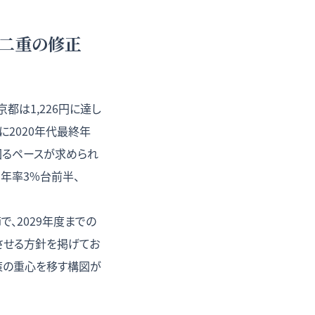
の二重の修正
都は1,226円に達し
仮に2020年代最終年
回るペースが求められ
ら年率3%台前半、
、2029年度までの
させる方針を掲げてお
策の重心を移す構図が