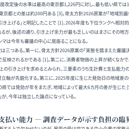
25年度改定後の水準は最高の東京都1,226円に対し、最も低い県では1
東京都との差は約200円ある [3]。骨太方針2026原案が「地域
き上げる」と明記したことで [1]、2026年度も下位ランクへ相
れるが、後述の通り、引き上げ余力が最も乏しいのはまさにその地方
ンマは今年も審議の中心に居座ることになる。
数は三つある。第一に、骨太方針2026原案の「実態を踏まえた審議
反映されるかである [1]。第二に、消費者物価の上昇が続くなか
上の引き上げを求めるとみられ、三要素のうち生計費と支払能力の
対立軸が先鋭化する。第三に、2025年度に生じた発効日の地域差の
県では発効が年をまたぎ、地域によって最大6カ月の差が生じた [
」が、今年は独立した論点になっている。
支払い能力 — 調査データが示す負担の臨
断する上で欠かせないのが、雇用の受け皿である中小企業の実態デ