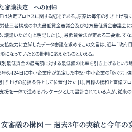
た審議決定」への回帰
正は決定プロセスに関する記述である。原案は毎年の引き上げ額に
公労使三者構成の中央最低賃金審議会及び地方最低賃金審議会に
、議論いただく」と明記した [1]。最低賃金法が定める三要素、す
金支払能力に立脚したデータ審議を求めるこの文言は、近年「政府
」形になっていたとの批判に応えたものといえる。
域別最低賃金の最高額に対する最低額の比率を引き上げるという
26年6月24日に中小企業庁が策定した中堅・中小企業の「稼ぐ力」
き上げの前提条件として位置付けた [1]。目標の緩和と審議プロ
支援を一体で進めるパッケージとして設計されている点が、従来
度目安審議の構図 — 過去3年の実績と今年の