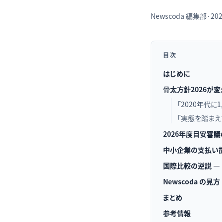
Newscoda
編集部
·
202
目次
はじめに
骨太方針2026が
「2020年代に
「実態を踏ま
2026年度目安審
中小企業の支払い能
国際比較の逆説 —
Newscoda の見方
まとめ
参考情報