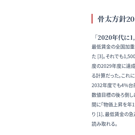
骨太方針2
「2020年代に
最低賃金の全国加重平
た [3]。それでも1
度の2029年度に達
る計算だった。これに
2032年度でも4%台
数値目標の後ろ倒しは
間に「物価上昇を年
り [1]、最低賃
読み取れる。