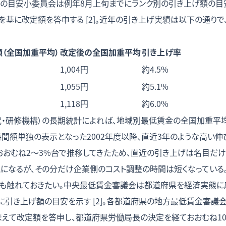
の目安小委員会は例年8月上旬までにランク別の引き上げ額の目
基に改定額を答申する [2]。近年の引き上げ実績は以下の通りで
額（全国加重平均）
改定後の全国加重平均
引き上げ率
1,004円
約4.5%
1,055円
約5.1%
1,118円
約6.0%
研究・研修機構）の長期統計によれば、地域別最低賃金の全国加重平均
間額単独の表示となった2002年度以降、直近3年のような高い伸びは
おおむね2〜3%台で推移してきたため、直近の引き上げは名目だけ
とになるが、その分だけ企業側のコスト調整の時間は短くなっている
も触れておきたい。中央最低賃金審議会は都道府県を経済実態に
に引き上げ額の目安を示す [2]。各都道府県の地方最低賃金審議
まえて改定額を答申し、都道府県労働局長の決定を経ておおむね1