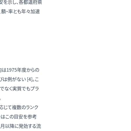
安を示し、各都道府県
、額・率とも年々加速
は1975年度からの
例がない [4]。こ
でなく実質でもプラ
。
応じて複数のランク
会はこの目安を参考
0月以降に発効する流