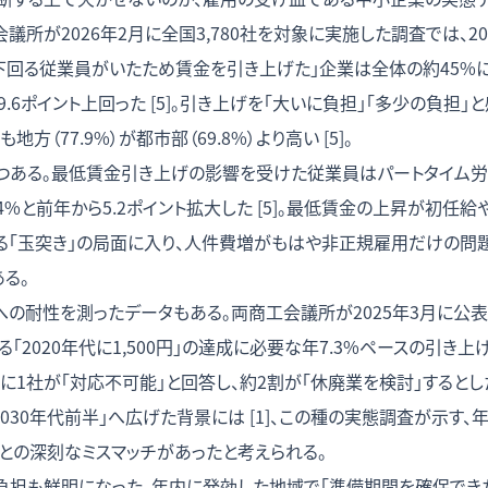
議所が2026年2月に全国3,780社を対象に実施した調査では、2
回る従業員がいたため賃金を引き上げた」企業は全体の約45%に上り
を9.6ポイント上回った [5]。引き上げを「大いに負担」「多少の負担
地方（77.9%）が都市部（69.8%）より高い [5]。
つある。最低賃金引き上げの影響を受けた従業員はパートタイム労
.4%と前年から5.2ポイント拡大した [5]。最低賃金の上昇が初任
る「玉突き」の局面に入り、人件費増がもはや非正規雇用だけの問
る。
への耐性を測ったデータもある。両商工会議所が2025年3月に公
「2020年代に1,500円」の達成に必要な年7.3%ペースの引き
に1社が「対応不可能」と回答し、約2割が「休廃業を検討」するとした [
030年代前半」へ広げた背景には [1]、この種の実態調査が示す、
との深刻なミスマッチがあったと考えられる。
負担も鮮明になった。年内に発効した地域で「準備期間を確保でき