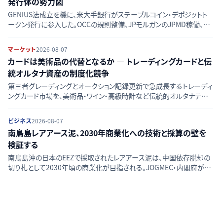
発行体の勢力図
GENIUS法成立を機に、米大手銀行がステーブルコイン・デポジットト
ークン発行に参入した。OCCの規則整備、JPモルガンのJPMD稼働、銀
行連合ZLUSDの動きを時系列で整理し、競合図の変化をたどる。
マーケット
2026-08-07
カードは美術品の代替となるか — トレーディングカードと伝
統オルタナ資産の制度化競争
第三者グレーディングとオークション記録更新で急成長するトレーディ
ングカード市場を、美術品・ワイン・高級時計など伝統的オルタナティブ
資産と比較し、流動性・価格透明性・リスクの違いを検証する。
ビジネス
2026-08-07
南鳥島レアアース泥、2030年商業化への技術と採算の壁を
検証する
南鳥島沖の日本のEEZで採取されたレアアース泥は、中国依存脱却の
切り札として2030年頃の商業化が目指される。JOGMEC・内閣府が進
める採掘技術、採算性、資源量評価、環境影響という4つの課題を一次
情報から検証する。