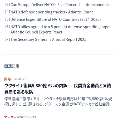
Can Europe Deliver NATO's Five Percent? - Intereconomics
[
3
]
NATO defense spending tracker - Atlantic Council
[
4
]
Defence Expenditure of NATO Countries (2014-2025)
[
5
]
NATO allies agreed to a 5 percent defense spending target -
[
6
]
Atlantic Council Experts React
The Secretary General's Annual Report 2025
[
7
]
関連記事
国際
2026-07-18
ウクライナ復興5,880億ドルの内訳 — 民間資金動員と凍結
資産を巡る攻防
停戦協議が停滞する中、ウクライナ復興費用は10年で5,880億ドル規
模に達すると試算される。グダニスク会議とNATOアンカラ首脳会議を
軸に、資金調達構造の現在地を整理する。
マーケット
2026-06-22