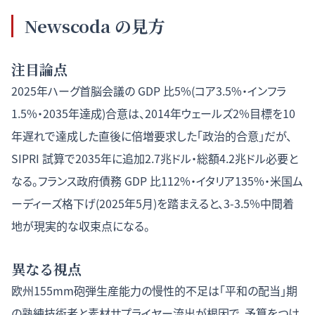
Newscoda の見方
注目論点
2025年ハーグ首脳会議の GDP 比5%(コア3.5%・インフラ
1.5%・2035年達成)合意は、2014年ウェールズ2%目標を10
年遅れで達成した直後に倍増要求した「政治的合意」だが、
SIPRI 試算で2035年に追加2.7兆ドル・総額4.2兆ドル必要と
なる。フランス政府債務 GDP 比112%・イタリア135%・米国ム
ーディーズ格下げ(2025年5月)を踏まえると、3-3.5%中間着
地が現実的な収束点になる。
異なる視点
欧州155mm砲弾生産能力の慢性的不足は「平和の配当」期
の熟練技術者と素材サプライヤー流出が根因で、予算をつけ