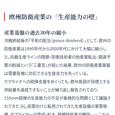
欧州防衛産業の「生産能力の壁」
産業基盤の過去30年の縮小
冷戦終結後の「平和の配当（peace dividend）」として、欧州の
防衛産業は1990年代から2000年代にかけて大幅に縮小し
た。兵器生産ラインの閉鎖・防衛技術者の他産業転出・調達予
算の削減という「三重苦」が続いた結果、欧州の防衛産業基盤
は需要急増に対応できる生産余力を失っている。
ウクライナへの砲弾支援をめぐっても、欧州各国が目標とする
供給量を達成できないことが繰り返し報告されており、
155mm砲弾の生産能力の不足が象徴的な問題として議論さ
れてきた [6]。民需向けに転用されてきた生産設備の軍需復
帰、サプライヤーの育成・拡大、熟練技術者の確保——これら