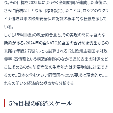
り。その目標を2025年にようやく全加盟国が達成した直後に、
さらに倍増以上となる目標を設定したことは、ロシアのウクラ
イナ侵攻以来の欧州安全保障認識の根本的な転換を示して
いる。
しかし「5%目標」の政治的合意と、その実現の間には巨大な
断絶がある。2024年の全NATO加盟国の合計防衛支出からの
乖離は年間2.7兆ドルとも試算される [2]。欧州主要国は財政
赤字・高債務という構造的制約のなかで追加支出の財源をど
こに求めるのか。防衛産業の生産能力は需要増加に対応でき
るのか。日本を含むアジア同盟国への5%要求は現実的か。こ
れらの問いを経済的な視点から分析する。
5%目標の経済スケール