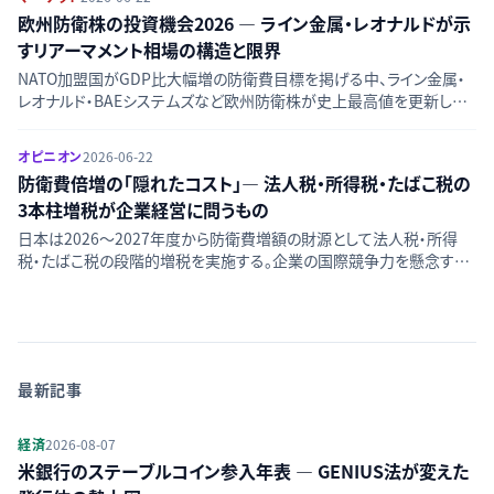
欧州防衛株の投資機会2026 — ライン金属・レオナルドが示
すリアーマメント相場の構造と限界
NATO加盟国がGDP比大幅増の防衛費目標を掲げる中、ライン金属・
レオナルド・BAEシステムズなど欧州防衛株が史上最高値を更新し続
けている。背景となる需給構造・各社の業績・バリュエーション上の注
意点をデータで検証する。
オピニオン
2026-06-22
防衛費倍増の「隠れたコスト」— 法人税・所得税・たばこ税の
3本柱増税が企業経営に問うもの
日本は2026〜2027年度から防衛費増額の財源として法人税・所得
税・たばこ税の段階的増税を実施する。企業の国際競争力を懸念する
経団連側の論拠と、財政健全性を重視して増税を容認する側の論拠を
両論から整理し、判断の軸を示す。
最新記事
経済
2026-08-07
米銀行のステーブルコイン参入年表 — GENIUS法が変えた