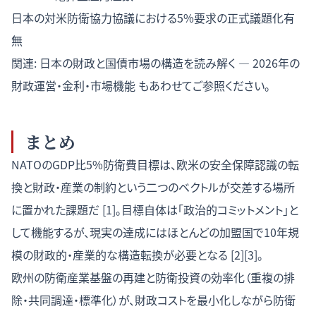
日本の対米防衛協力協議における5%要求の正式議題化有
無
関連:
日本の財政と国債市場の構造を読み解く — 2026年の
財政運営・金利・市場機能
もあわせてご参照ください。
まとめ
NATOのGDP比5%防衛費目標は、欧米の安全保障認識の転
換と財政・産業の制約という二つのベクトルが交差する場所
に置かれた課題だ [1]。目標自体は「政治的コミットメント」と
して機能するが、現実の達成にはほとんどの加盟国で10年規
模の財政的・産業的な構造転換が必要となる [2][3]。
欧州の防衛産業基盤の再建と防衛投資の効率化（重複の排
除・共同調達・標準化）が、財政コストを最小化しながら防衛