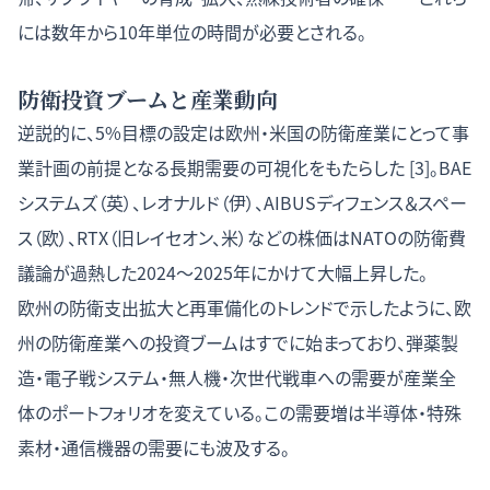
には数年から10年単位の時間が必要とされる。
防衛投資ブームと産業動向
逆説的に、5%目標の設定は欧州・米国の防衛産業にとって事
業計画の前提となる長期需要の可視化をもたらした [3]。BAE
システムズ（英）、レオナルド（伊）、AIBUSディフェンス＆スペー
ス（欧）、RTX（旧レイセオン、米）などの株価はNATOの防衛費
議論が過熱した2024〜2025年にかけて大幅上昇した。
欧州の防衛支出拡大と再軍備化のトレンド
で示したように、欧
州の防衛産業への投資ブームはすでに始まっており、弾薬製
造・電子戦システム・無人機・次世代戦車への需要が産業全
体のポートフォリオを変えている。この需要増は半導体・特殊
素材・通信機器の需要にも波及する。