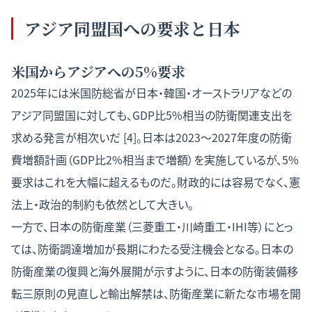
アジア同盟国への要求と日本
米国からアジアへの5%要求
2025年には米国防総省が日本・韓国・オーストラリアなどの
アジア同盟国に対しても、GDP比5%相当の防衛関連支出を
求める発言が相次いだ [4]。日本は2023〜2027年度の防衛
費増額計画（GDP比2%相当まで増額）を実施しているが、5%
要求はこれを大幅に超えるものだ。財政的には容易でなく、憲
法上・政治的制約も依然として大きい。
一方で、日本の防衛産業（三菱重工・川崎重工・IHI等）にとっ
ては、防衛調達増加が長期にわたる受注機会となる。
日本の
防衛産業の復興と海外展開
が示すように、日本の防衛装備移
転三原則の見直しと輸出解禁は、防衛産業に新たな市場を開