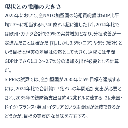
現状との乖離の大きさ
2025年において、全NATO加盟国の防衛費総額はGDP比平
均2.3%に相当する5,740億ドル超に達した [7]。2014年比で
は欧州・カナダ合計で20%の実質増加となり、分担改善が一
定進んだことは確かだ [7]。しかし3.5%（コア）や5%（総計）と
いう目標と現実の差異は依然として大きく、達成には年間
GDP比でさらに1.2〜2.7%分の追加支出が必要となる計算
だ。
SIPRIの試算では、全加盟国が2035年に5%目標を達成する
には、2024年比で合計約2.7兆ドルの年間追加支出が必要と
され、2035年の総防衛支出は約4.2兆ドルに達する [2]。米国・
ドイツ・フランス・英国・イタリアという主要国が達成できるか
どうかが、目標の実質的な意味を左右する。