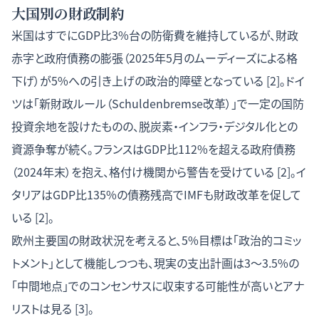
大国別の財政制約
米国はすでにGDP比3%台の防衛費を維持しているが、財政
赤字と政府債務の膨張（2025年5月のムーディーズによる格
下げ）が5%への引き上げの政治的障壁となっている [2]。ドイ
ツは「新財政ルール（Schuldenbremse改革）」で一定の国防
投資余地を設けたものの、脱炭素・インフラ・デジタル化との
資源争奪が続く。フランスはGDP比112%を超える政府債務
（2024年末）を抱え、格付け機関から警告を受けている [2]。イ
タリアはGDP比135%の債務残高でIMFも財政改革を促して
いる [2]。
欧州主要国の財政状況を考えると、5%目標は「政治的コミッ
トメント」として機能しつつも、現実の支出計画は3〜3.5%の
「中間地点」でのコンセンサスに収束する可能性が高いとアナ
リストは見る [3]。