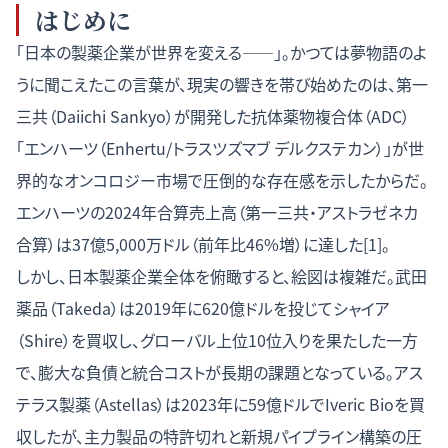
はじめに
「日本の製薬企業が世界を変える——」。かつては夢物語のよ
うに聞こえたこの言葉が、現実の響きを帯び始めたのは、第一
三共（Daiichi Sankyo）が開発した抗体薬物複合体（ADC）
「エンハーツ（Enhertu/トラスツズマブ デルクステカン）」が世
界的なオンコロジー市場で圧倒的な存在感を示したからだ。
エンハーツの2024年合算売上高（第一三共・アストラゼネカ
合算）は37億5,000万ドル（前年比46%増）に達した[1]。
しかし、日本製薬企業全体を俯瞰すると、絵図は複雑だ。武田
薬品（Takeda）は2019年に620億ドルを投じてシャイア
（Shire）を買収し、グローバル上位10位入りを果たした一方
で、膨大な負債と統合コストが長期の課題となっている。アス
テラス製薬（Astellas）は2023年に59億ドルでIveric Bioを買
収したが、主力製品の特許切れと新規パイプライン構築の圧