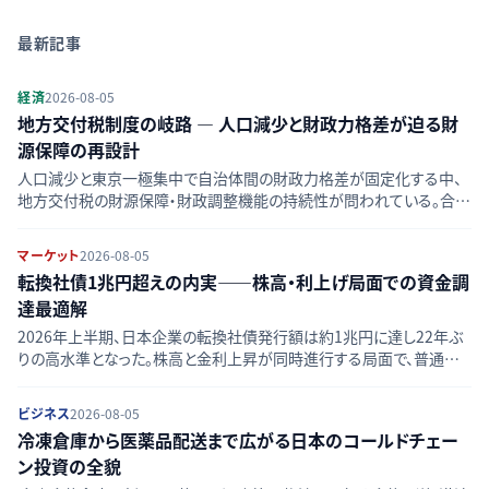
最新記事
経済
2026-08-05
地方交付税制度の岐路 — 人口減少と財政力格差が迫る財
源保障の再設計
人口減少と東京一極集中で自治体間の財政力格差が固定化する中、
地方交付税の財源保障・財政調整機能の持続性が問われている。合併
算定替の終了や制度見直し論点を整理する。
マーケット
2026-08-05
転換社債1兆円超えの内実——株高・利上げ局面での資金調
達最適解
2026年上半期、日本企業の転換社債発行額は約1兆円に達し22年ぶ
りの高水準となった。株高と金利上昇が同時進行する局面で、普通社
債・エクイティ調達と比べ転換社債が選好される構造的背景を比較整
理する。
ビジネス
2026-08-05
冷凍倉庫から医薬品配送まで広がる日本のコールドチェー
ン投資の全貌