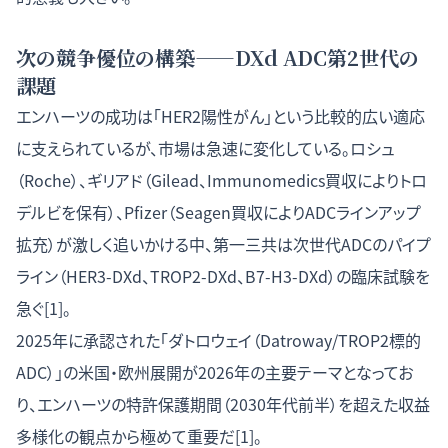
次の競争優位の構築——DXd ADC第2世代の
課題
エンハーツの成功は「HER2陽性がん」という比較的広い適応
に支えられているが、市場は急速に変化している。ロシュ
（Roche）、ギリアド（Gilead、Immunomedics買収によりトロ
デルビを保有）、Pfizer（Seagen買収によりADCラインアップ
拡充）が激しく追いかける中、第一三共は次世代ADCのパイプ
ライン（HER3-DXd、TROP2-DXd、B7-H3-DXd）の臨床試験を
急ぐ[1]。
2025年に承認された「ダトロウェイ（Datroway/TROP2標的
ADC）」の米国・欧州展開が2026年の主要テーマとなってお
り、エンハーツの特許保護期間（2030年代前半）を超えた収益
多様化の観点から極めて重要だ[1]。