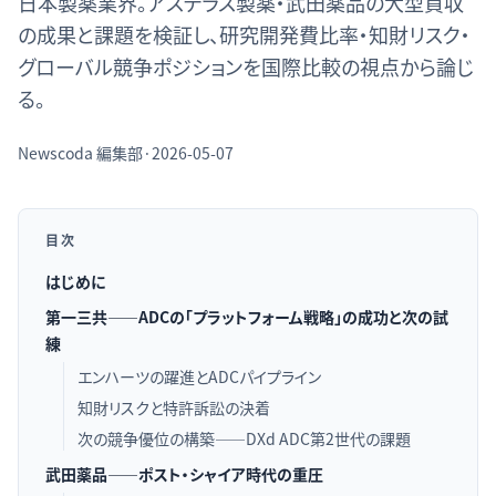
日本製薬業界。アステラス製薬・武田薬品の大型買収
の成果と課題を検証し、研究開発費比率・知財リスク・
グローバル競争ポジションを国際比較の視点から論じ
る。
Newscoda
編集部
·
2026-05-07
目次
はじめに
第一三共——ADCの「プラットフォーム戦略」の成功と次の試
練
エンハーツの躍進とADCパイプライン
知財リスクと特許訴訟の決着
次の競争優位の構築——DXd ADC第2世代の課題
武田薬品——ポスト・シャイア時代の重圧