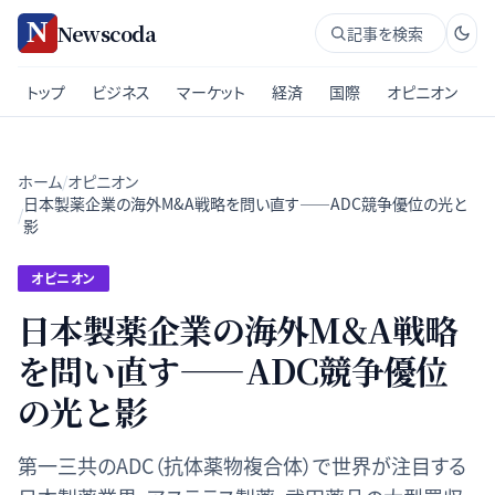
Newscoda
記事を検索
トップ
ビジネス
マーケット
経済
国際
オピニオン
ホーム
/
オピニオン
日本製薬企業の海外M&A戦略を問い直す——ADC競争優位の光と
/
影
オピニオン
日本製薬企業の海外M&A戦略
を問い直す——ADC競争優位
の光と影
第一三共のADC（抗体薬物複合体）で世界が注目する