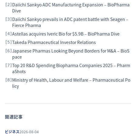
Daiichi Sankyo ADC Manufacturing Expansion – BioPharma
[
2
]
Dive
Daiichi Sankyo prevails in ADC patent battle with Seagen –
[
3
]
Fierce Pharma
Astellas acquires Iveric Bio for $5.9B – BioPharma Dive
[
4
]
Takeda Pharmaceutical Investor Relations
[
5
]
Japanese Pharmas Looking Beyond Borders for M&A – BioS
[
6
]
pace
Top 20 R&D Spending Biopharma Companies 2025 – Pharm
[
7
]
aShots
Ministry of Health, Labour and Welfare – Pharmaceutical Po
[
8
]
licy
関連記事
ビジネス
2026-08-04