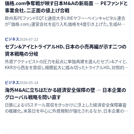
価格.com争奪戦が映す日本M&Aの新局面 — PEファンドと
事業会社、二正面の値上げ合戦
欧州系PEファンドEQTと通信大手LINEヤフー・ベインキャピタル連合
が「価格.com」運営会社を巡り入札価格を4度引き上げた。生成AIが
揺るがす検索流入依存モデルと日本のM&A規律の実効性を読み解く。
ビジネス
2026-07-22
セブン&アイとトライアルHD、日本の小売再編が示す二つの
資本戦略の分岐
外資アクティビストの圧力を起点に単独再建を選んだセブン&アイと、
KKRから西友を買収し規模拡大に踏み切ったトライアルHD。対照的な
二つの資本戦略から日本小売業の再編構造を読み解く。
ビジネス
2026-05-14
海外M&Aに立ちはだかる経済安全保障の壁 — 日本企業の
グローバル戦略を問い直す
日鉄によるUSスチール買収をきっかけに浮上した経済安全保障審査
の複雑化。米英日を中心に外資規制が強化されるなか、日本企業の対
外M&A戦略はいかなる転換を迫られるか。