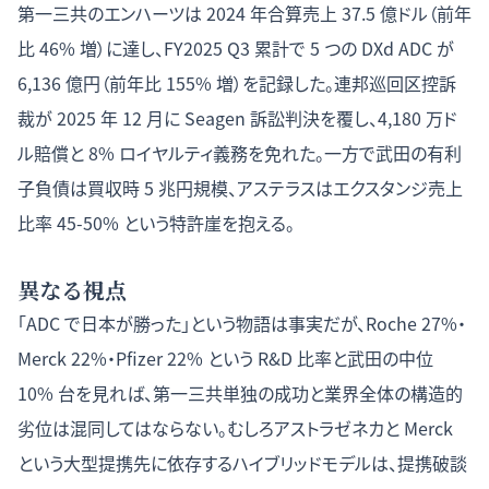
第一三共のエンハーツは 2024 年合算売上 37.5 億ドル（前年
比 46% 増）に達し、FY2025 Q3 累計で 5 つの DXd ADC が
6,136 億円（前年比 155% 増）を記録した。連邦巡回区控訴
裁が 2025 年 12 月に Seagen 訴訟判決を覆し、4,180 万ド
ル賠償と 8% ロイヤルティ義務を免れた。一方で武田の有利
子負債は買収時 5 兆円規模、アステラスはエクスタンジ売上
比率 45-50% という特許崖を抱える。
異なる視点
「ADC で日本が勝った」という物語は事実だが、Roche 27%・
Merck 22%・Pfizer 22% という R&D 比率と武田の中位
10% 台を見れば、第一三共単独の成功と業界全体の構造的
劣位は混同してはならない。むしろアストラゼネカと Merck
という大型提携先に依存するハイブリッドモデルは、提携破談