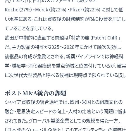
台）であり[7]、世界のメガファーマと比較すると
Roche（27%）・Merck（約22%）・Pfizer（約22%）に対して低
い水準にある。これは買収後の財務制約がR&D投資を圧迫し
ていることを示している。
武田が中期的に直面する問題は「特許の崖（Patent Cliff）」
だ。主力製品の特許が2025〜2028年にかけて順次失効し、
後継品の育成が急務とされる。新薬パイプラインでは神経科
学・腫瘍学・消化器疾患を重点領域と位置付けているが、確実
に次世代大型製品と呼べる候補は現時点で限られている[5]。
ポストM&A統合の課題
シャイア買収後の統合過程では、欧州・米国との組織文化の
融合・意思決定スピードの向上・人材の定着という問題に悩ま
されてきた。グローバル製薬企業としての規模を得た一方、
「日本発のグローバル企業としてのアイデンティティ」の構築は