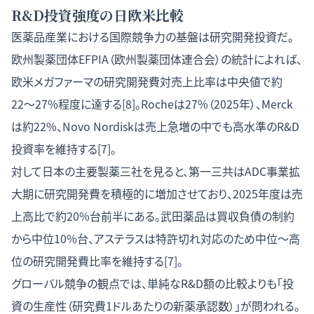
R&D投資強度の日欧米比較
医薬品産業における国際競争力の基盤は研究開発投資だ。
欧州製薬団体EFPIA（欧州製薬団体連合会）の統計によれば、
欧米メガファーマの研究開発費対売上比率は中央値で約
22〜27%程度に達する[8]。Rocheは27%（2025年）、Merck
は約22%、Novo Nordiskは売上急増の中でも高水準のR&D
投資率を維持する[7]。
対して日本の主要製薬三社を見ると、第一三共はADC事業拡
大期に研究開発費を積極的に増加させており、2025年度は売
上高比で約20%台前半にある。武田薬品は買収負債の制約
から中位10%台、アステラスは特許切れ対応のため中位〜高
位の研究開発費比率を維持する[7]。
グローバル競争の観点では、単純なR&D額の比較よりも「投
資の生産性（研究費1ドルあたりの新薬承認数）」が問われる。