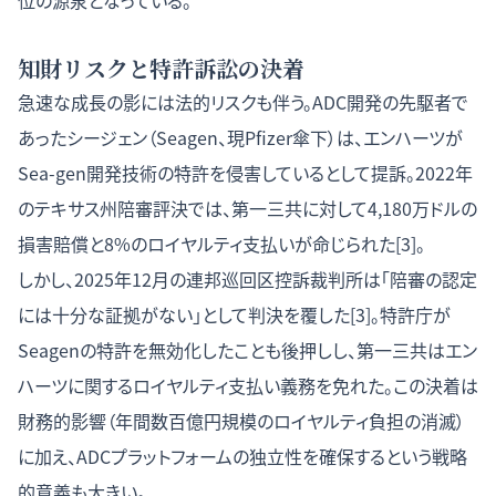
位の源泉となっている。
知財リスクと特許訴訟の決着
急速な成長の影には法的リスクも伴う。ADC開発の先駆者で
あったシージェン（Seagen、現Pfizer傘下）は、エンハーツが
Sea-gen開発技術の特許を侵害しているとして提訴。2022年
のテキサス州陪審評決では、第一三共に対して4,180万ドルの
損害賠償と8%のロイヤルティ支払いが命じられた[3]。
しかし、2025年12月の連邦巡回区控訴裁判所は「陪審の認定
には十分な証拠がない」として判決を覆した[3]。特許庁が
Seagenの特許を無効化したことも後押しし、第一三共はエン
ハーツに関するロイヤルティ支払い義務を免れた。この決着は
財務的影響（年間数百億円規模のロイヤルティ負担の消滅）
に加え、ADCプラットフォームの独立性を確保するという戦略
的意義も大きい。