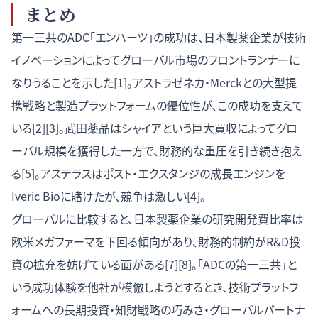
まとめ
第一三共のADC「エンハーツ」の成功は、日本製薬企業が技術
イノベーションによってグローバル市場のフロントランナーに
なりうることを示した[1]。アストラゼネカ・Merckとの大型提
携戦略と製造プラットフォームの優位性が、この成功を支えて
いる[2][3]。武田薬品はシャイアという巨大買収によってグロ
ーバル規模を獲得した一方で、財務的な重圧を引き続き抱え
る[5]。アステラスはポスト・エクスタンジの成長エンジンを
Iveric Bioに賭けたが、競争は激しい[4]。
グローバルに比較すると、日本製薬企業の研究開発費比率は
欧米メガファーマを下回る傾向があり、財務的制約がR&D投
資の拡充を妨げている面がある[7][8]。「ADCの第一三共」と
いう成功体験を他社が模倣しようとするとき、技術プラットフ
ォームへの長期投資・知財戦略の巧みさ・グローバルパートナ