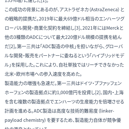
155%増）に達した[1]。
この成功の背景にあるのが、アストラゼネカ（AstraZeneca）と
の戦略的提携だ。2019年に最大69億ドル相当のエンハーツグ
ローバル開発・商業化契約を締結し[3]、2021年にはMerckと
他の3種類のADCについて最大220億ドル規模の提携を結ん
だ[2]。第一三共は「ADC製造の中核」を担いながら、グローバ
ルな開発・販売をパートナーに委ねるという「ハイブリッドモデ
ル」を採用した。これにより、自社単独ではリーチできなかった
北米・欧州市場への参入速度を高めた。
製造能力の増強も急速だ。第一三共はドイツ・プファッフェン
ホーフェンの製造拠点に約1,000億円を投資し[2]、国内・上海
を含む複数の製造拠点でエンハーツの生産能力を倍増させる
計画を進める。ADC製造は高度な技術的難易度（linker-
payload chemistry）を要するため、製造能力自体が競争優