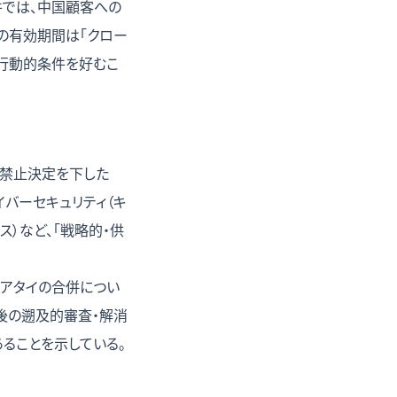
件では、中国顧客への
の有効期間は「クロー
く行動的条件を好むこ
の禁止決定を下した
イバーセキュリティ（キ
イス）など、「戦略的・供
ホアタイの合併につい
グ後の遡及的審査・解消
あることを示している。