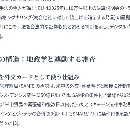
法の導入が進む。EUは2025年に10万件以上の決算説明会のト
、価格シグナリング（競合他社に対して値上げを暗示する発言）の証
年7月にこの手法を合法的な証拠収集と認める判断を示し、デジタル
。
Rの構造：地政学と連動する審査
を外交カードとして使う仕組み
管理総局（SAMR）の承認は、米中の外交・貿易摩擦と密接に連動
シス・アンシス案件（350億ドル）では、SAMRの条件付き承認が202
グは「米中貿易の緊張緩和後数日以内」だったとスキャデン法律事務
手バンゲとヴィテラの合併（80億ドル）もSMARが7月に条件付き承
た [3]。