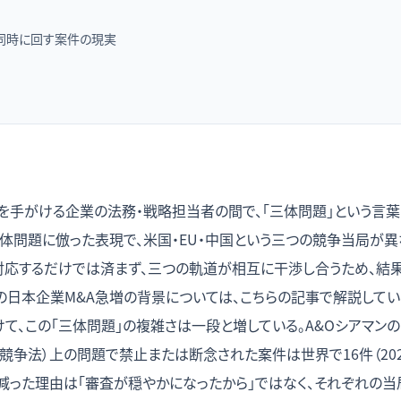
同時に回す案件の現実
Aを手がける企業の法務・戦略担当者の間で、「三体問題」という言
三体問題に倣った表現で、米国・EU・中国という三つの競争当局が
対応するだけでは済まず、三つの軌道が相互に干渉し合うため、結
度の日本企業M&A急増の背景については、こちらの記事で解説してい
にかけて、この「三体問題」の複雑さは一段と増している。A&Oシアマン
ト（競争法）上の問題で禁止または断念された案件は世界で16件（202
が減った理由は「審査が穏やかになったから」ではなく、それぞれの