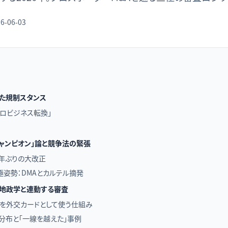
6-06-03
た規制スタンス
「プロビジネス転換」
チャンピオン」論と競争法の緊張
0年ぶりの大改正
姿勢：DMAとカルテル摘発
：地政学と連動する審査
グを外交カードとして使う仕組み
件分布と「一線を越えた」事例