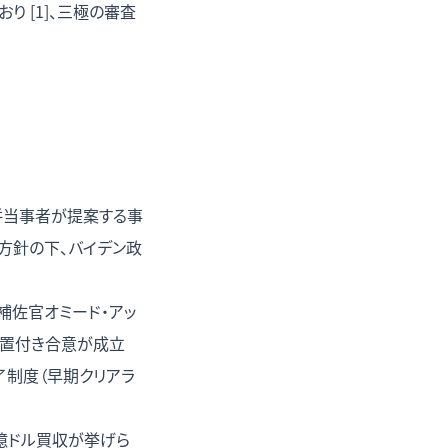
り [1]、三極の審査
合併当事者が提案する事
方針の下、バイデン政
補佐官オミード・アッ
措置付き合意が成立
了制度（早期クリアラ
0億ドル買収が挙げら