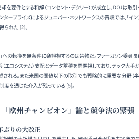
却を要件とする和解（コンセント・デクリー）が成立し、DOJは取引を認
エンタープライズによるジュニパー・ネットワークスの買収では、「イン
れた [2]。
ス」への転換を無条件に楽観視するのは禁物だ。ファーガソン委員長
系（エコシステム）支配とデータ蓄積を問題視しており、テック大手
想される。また米国の閾値以下の取引でも戦略的に重要な分野（半導体
度を通じた介入が残っている [5]。
：「欧州チャンピオン」論と競争法の緊張
0年ぶりの大改正
、合併規制の大規模な見直しを発表した。欧州委員会が「過去20年で