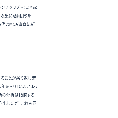
ランスクリプト（書き起
拠収集に活用。欧州一
時代のM&A審査に新
することが繰り返し確
5年6〜7月にまとまっ
所の分析は指摘する
認を出したが、これも同