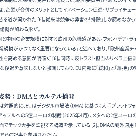
は、企業が合併のメリットとしてイノベーション促進・サプライチェ
る道が開かれた [6]。従来は競争の弊害の「排除」しか認めなか
の論拠が加わる形だ。
国と中国の企業規模に対する欧州の危機感がある。フォン・デア・ラ
業規模がかつてなく重要になっている」と述べており、「欧州産業チ
を高める意図が明確だ [6]。同時に反トラスト担当のリベラ上級
な後退を意味しないと強調しており、EU内部に「緩和」と「維持」の
姿勢：DMAとカルテル摘発
対照的に、EUはデジタル市場法（DMA）に基づく大手プラットフ
アップルへの5億ユーロの制裁（2025年4月）、メタへの2億ユーロ
でテック大手を監視する構造を示している [2]。
DMAの域外適用
こちらの記事も参照されたい。