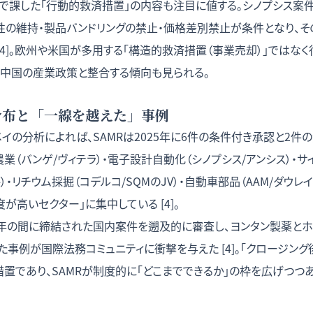
で課した「行動的救済措置」の内容も注目に値する。シノプシス案
性の維持・製品バンドリングの禁止・価格差別禁止が条件となり、そ
 [4]。欧州や米国が多用する「構造的救済措置（事業売却）」ではな
が中国の産業政策と整合する傾向も見られる。
件分布と「一線を越えた」事例
メイの分析によれば、SAMRは2025年に6件の条件付き承認と2件
は農業（バンゲ/ヴィテラ）・電子設計自動化（シノプシス/アンシス）・サ
）・リチウム採掘（コデルコ/SQMのJV）・自動車部品（AAM/ダウレ
が高いセクター」に集中している [4]。
去6年の間に締結された国内案件を遡及的に審査し、ヨンタン製薬と
た事例が国際法務コミュニティに衝撃を与えた [4]。「クロージン
置であり、SAMRが制度的に「どこまでできるか」の枠を広げつつ