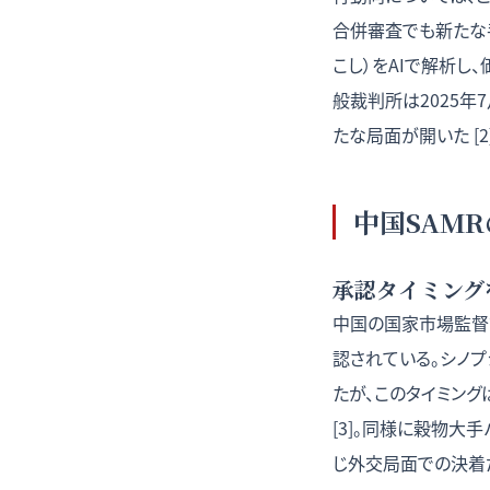
合併審査でも新たな手
こし）をAIで解析し
般裁判所は2025
たな局面が開いた [2]
中国SAM
承認タイミング
中国の国家市場監督
認されている。シノプ
たが、このタイミン
[3]。同様に穀物大
じ外交局面での決着だっ