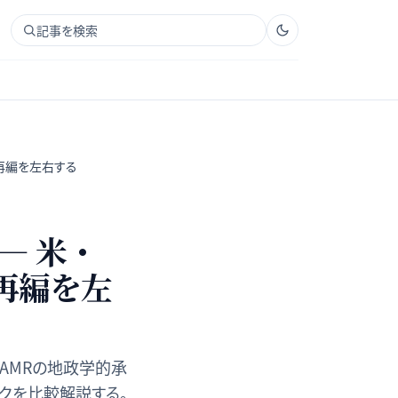
記事を検索
再編を左右する
— 米・
再編を左
SAMRの地政学的承
クを比較解説する。