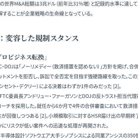
25年の世界M&A総額は3兆ドル（前年比31%増）と記録的水準に達してお
解することが企業戦略の生命線となっている。
：変容した規制スタンス
「プロビジネス転換」
C・DOJは「ノーリメディー（救済措置を認めない）」方針を掲げ、
ットメントを拒否し、訴訟で全否定を目指す強硬路線を取った。この
ンセント・デクリー）による決着はわずか1件のみだった [2]。
FTC委員長アンドリュー・ファーガソンとDOJの反トラスト担当代理
ローチを採用した。就任から6か月で4件の合併審査において救済
が回復しつつある [2]。小規模取引に対するHSR届け出の早期終
らかにリスクが低い案件への迅速な処理が再開された。
、半導体設計ソフトウエア大手シノプシスによる同業アンシスの35