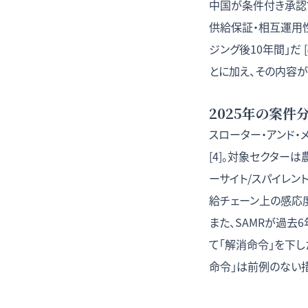
中国が条件付き承認
供給保証・相互運用
ジング後10年間」だ
とに加え、その内容
2025年の案
スローター・アンド・
[4]。対象セクター
ーサイト/スパイレント
給チェーン上の感応度
また、SAMRが過
て「解消命令」を下し
命令」は前例のない措