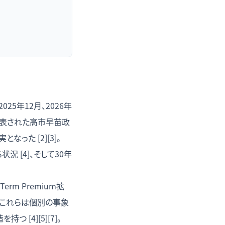
5年12月、2026年
発表された高市早苗政
た [2][3]。
 [4]、そして30年
m Premium拡
 これらは個別の事象
[4][5][7]。