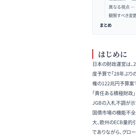
異なる視点 —
観察すべき変数（
まとめ
はじめに
日本の財政運営は、2
度予算で「28年ぶり
権の122兆円予算案
「責任ある積極財政」
JGBの入札不調が示
国債市場の機能不全リ
大、欧州のECB量的
でありながら、グローバ