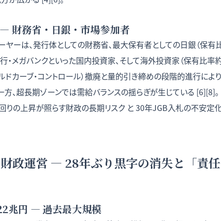
 — 財務省・日銀・市場参加者
ーヤーは、発行体としての財務省、最大保有者としての日銀（保有比
行・メガバンクといった国内投資家、そして海外投資家（保有比率約
（イールドカーブ・コントロール）撤廃と量的引き締めの段階的進行によ
方、超長期ゾーンでは需給バランスの揺らぎが生じている [6][8]。
回りの上昇が照らす財政の長期リスク
と
30年JGB入札の不安定
: 財政運営 — 28年ぶり黒字の消失と「責
22兆円 — 過去最大規模