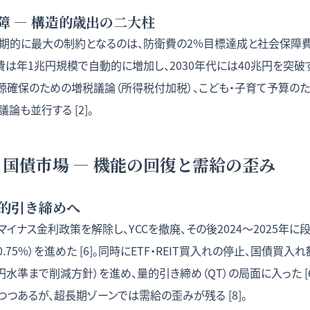
障 — 構造的歳出の二大柱
期的に最大の制約となるのは、防衛費の2%目標達成と社会保障
は年1兆円規模で自動的に増加し、2030年代には40兆円を突破する
定財源確保のための増税議論（所得税付加税）、こども・子育て予算の
論も並行する [2]。
: 国債市場 — 機能の回復と需給の歪み
量的引き締めへ
にマイナス金利政策を解除し、YCCを撤廃、その後2024〜2025年
% → 0.75%）を進めた [6]。同時にETF・REIT買入れの停止、国債
5兆円水準まで削減方針）を進め、量的引き締め（QT）の局面に入った [
つあるが、超長期ゾーンでは需給の歪みが残る [8]。