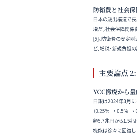
防衛費と社会保
日本の歳出構造で長
増だ。社会保障関係費
[5]。防衛費の安
ど、増税・新規負担の議
主要論点 2
YCC撤廃から
日銀は2024年3月
（0.25% → 0.5
額5.7兆円から1.
機能は徐々に回復しつ