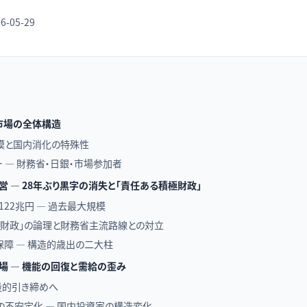
6-05-29
市場の全体構造
模と国内消化の特殊性
 — 財務省・日銀・市場参加者
運営 — 28年ぶり黒字の消失と「責任ある積極財政」
122兆円 — 過去最大規模
極財政」の論理と財務省主流路線との対立
障 — 構造的歳出の二大柱
市場 — 機能の回復と需給の歪み
量的引き締めへ
札の不安定化 — 国内投資家の構造変化