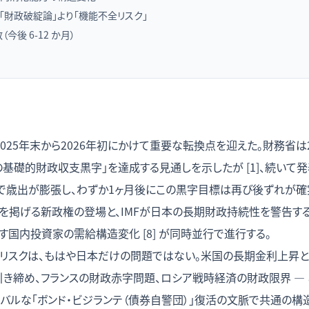
 「財政破綻論」より「機能不全リスク」
今後 6-12 か月）
025年末から2026年初にかけて重要な転換点を迎えた。財務省は202
の基礎的財政収支黒字」を達成する見通しを示したが [1]、続いて
で歳出が膨張し、わずか1ヶ月後にこの黒字目標は再び後ずれが確実となっ
を掲げる新政権の登場と、IMFが日本の長期財政持続性を警告する状況
す国内投資家の需給構造変化 [8] が同時並行で進行する。
スクは、もはや日本だけの問題ではない。米国の長期金利上昇とTer
引き締め、フランスの財政赤字問題、ロシア戦時経済の財政限界 —
ルな「ボンド・ビジランテ（債券自警団）」復活の文脈で共通の構造を持つ 