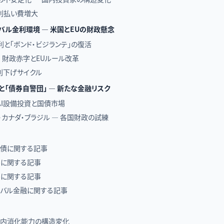
利払い費増大
ーバル金利環境 — 米国とEUの財政懸念
と「ボンド・ビジランテ」の復活
 — 財政赤字とEUルール改革
利下げサイクル
投資と「債券自警団」 — 新たな金融リスク
のAI設備投資と国債市場
・カナダ・ブラジル — 各国財政の試練
国債に関する記事
利に関する記事
利に関する記事
ーバル金融に関する記事
国内消化能力の構造変化