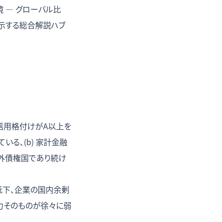
 — グローバル比
提示する総合解説ハブ
ず信用格付けがA以上を
いる、(b) 家計金融
対外債権国であり続け
低下、企業の国内余剰
力そのものが徐々に弱