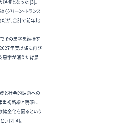
規模となった [3]。
X（グリーン・トランス
出だが、合計で前年比
予算でその黒字を維持す
2027年度以降に再び
収支黒字が消えた背景
投資と社会的課題への
規律重視路線と明確に
政健全化を図るという
2][4]。