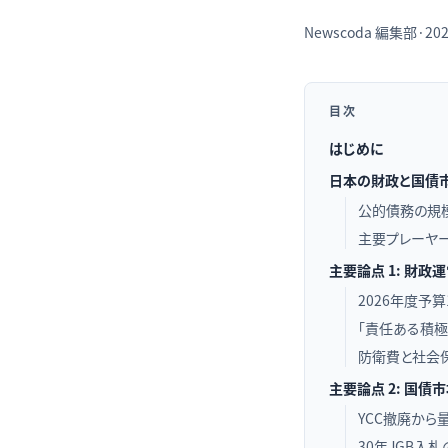
Newscoda
編集部
·
202
目次
はじめに
日本の財政と国債
公的債務の規
主要プレーヤー
主要論点 1: 財政
2026年度予算
「責任ある積
防衛費と社会保
主要論点 2: 国債
YCC撤廃から
30年JGB入