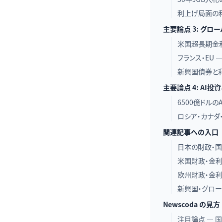
利上げ局面の
主要論点 3: グロ
米国超長期金利
フランス・EU
新興国債券と
主要論点 4: AI
6500億ドル
ロシア・カナダ
関連記事への入口
日本の財政・
米国財政・金
欧州財政・金
新興国・グロ
Newscoda の見方
注目論点 — 