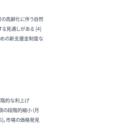
費の高齢化に伴う自然
見通しがある [4]
ための新支援金制度な
に段階的な利上げ
買入れ額の段階的縮小（月
6]。市場の価格発見