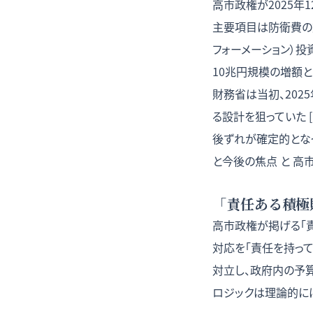
高市政権が2025年1
主要項目は防衛費の対
フォーメーション）投
10兆円規模の増額とな
財務省は当初、202
る設計を狙っていた 
後ずれが確定的となった
と今後の焦点
と
高市
「責任ある積極
高市政権が掲げる「
対応を「責任を持って
対立し、政府内の予
ロジックは理論的には