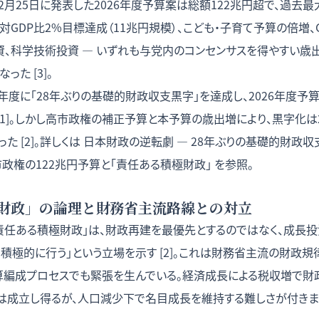
2月25日に発表した2026年度予算案は総額122兆円超で、過去最大
GDP比2%目標達成（11兆円規模）、こども・子育て予算の倍増、G
資、科学技術投資 — いずれも与党内のコンセンサスを得やすい歳
った [3]。
5年度に「28年ぶりの基礎的財政収支黒字」を達成し、2026年度
[1]。しかし高市政権の補正予算と本予算の歳出増により、黒字化は
 [2]。詳しくは
日本財政の逆転劇 — 28年ぶりの基礎的財政
政権の122兆円予算と「責任ある積極財政」
を参照。
財政」の論理と財務省主流路線との対立
責任ある積極財政」は、財政再建を最優先とするのではなく、成長
積極的に行う」という立場を示す [2]。これは財務省主流の財政
算編成プロセスでも緊張を生んでいる。経済成長による税収増で財
成立し得るが、人口減少下で名目成長を維持する難しさが付きまとう [