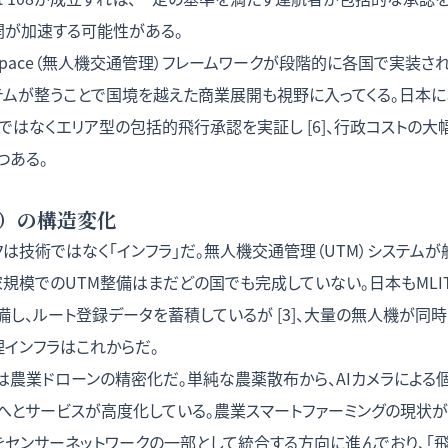
開が加速する可能性がある。
space（無人機交通管理）フレームワークが段階的に各国で実装されて
テムが整うことで国境を越えた商業展開も視野に入ってくる。日本に
トではなくエリア型の包括的飛行承認を実証し [6]、行政コストの
つある。
年）の構造変化
は技術ではなく「インフラ」だ。無人機交通管理（UTM）システムが
規模でのUTM整備はまだどの国でも完成していない。日本もMLITがD
し、ルート登録データを蓄積しているが [3]、大量の無人機が同
理インフラはこれからだ。
は農業ドローンの精密化だ。単純な農薬散布から、AIカメラによる
へとサービスが高度化している。
農業スマートファーミングの現状
が
をセンサーネットワークの一部として統合する方向に進んでおり、「