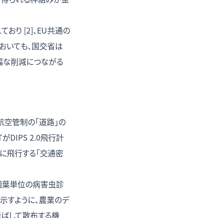
おり [2]、EU共通の
おいても、国交省は
大幅な削減につながる
航空管制の「道路」の
IPS 2.0飛行計
時に飛行する「交通密
個葉単位の病害虫診
示すように、農業のデ
飛ばして散布する機