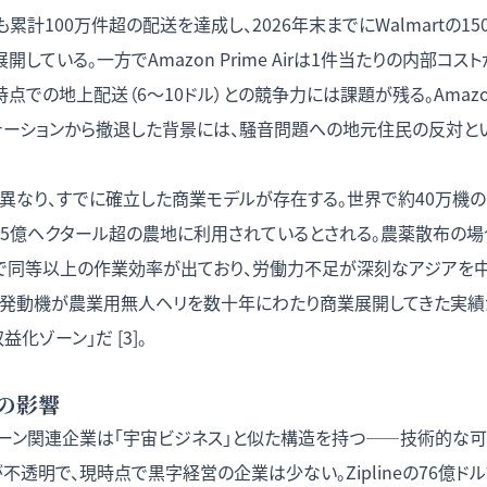
gも累計100万件超の配送を達成し、2026年末までにWalmartの15
している。一方でAmazon Prime Airは1件当たりの内部コス
現時点での地上配送（6〜10ドル）との競争力には課題が残る。Amazo
テーションから撤退した背景には、騒音問題への地元住民の反対と
異なり、すでに確立した商業モデルが存在する。世界で約40万機のDJI
、5億ヘクタール超の農地に利用されているとされる。農薬散布の場
で同等以上の作業効率が出ており、労働力不足が深刻なアジアを
ハ発動機が農業用無人ヘリを数十年にわたり商業展開してきた実績
化ゾーン」だ [3]。
の影響
ローン関連企業は「宇宙ビジネス」と似た構造を持つ——技術的な可
不透明で、現時点で黒字経営の企業は少ない。Ziplineの76億