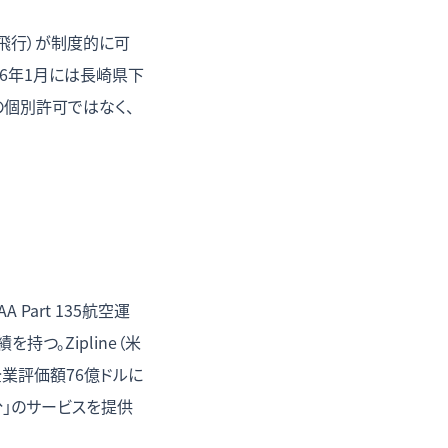
外飛行）が制度的に可
6年1月には長崎県下
との個別許可ではなく、
。
Part 135航空運
持つ。Zipline（米
企業評価額76億ドルに
9分」のサービスを提供