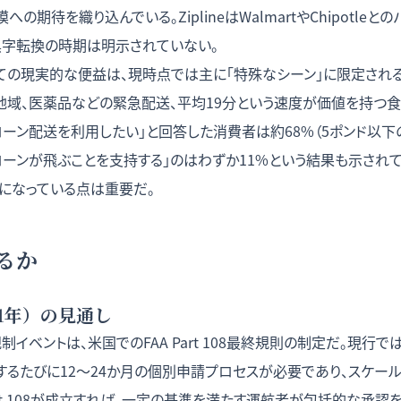
の期待を織り込んでいる。ZiplineはWalmartやChipotle
黒字転換の時期は明示されていない。
っての現実的な便益は、現時点では主に「特殊なシーン」に限定され
地域、医薬品などの緊急配送、平均19分という速度が価値を持つ食
ーン配送を利用したい」と回答した消費者は約68%（5ポンド以下
ローンが飛ぶことを支持する」のはわずか11%という結果も示され
になっている点は重要だ。
るか
1年）の見通し
規制イベントは、米国でのFAA Part 108最終規則の制定だ。現行
するたびに12〜24か月の個別申請プロセスが必要であり、スケー
。Part 108が成立すれば、一定の基準を満たす運航者が包括的な承