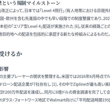
行解禁という規制マイルストーン
空法改正によって、日本では「Level 4飛行」（有人地帯における目視
米国・欧州を含む先進国の中でも早い段階での制度整備であり、202
初の「エリア型Level 4」配送が実施された [6]。従来の経路ご
数目的地への配送を包括的に承認する新たな枠組みによるものだ
受けるか
影響
の主要プレーヤーの現状を整理する。米国では2026年6月時点でFAA 
ーン配送企業が7社存在し [1]、その中でZiplineが最も高い実績を
に累計200万件配送を達成し、同月に6億ドルの資金調達を完了して
ス州ダラス・フォートワース地区でWalmart向けに「平均配送時間1