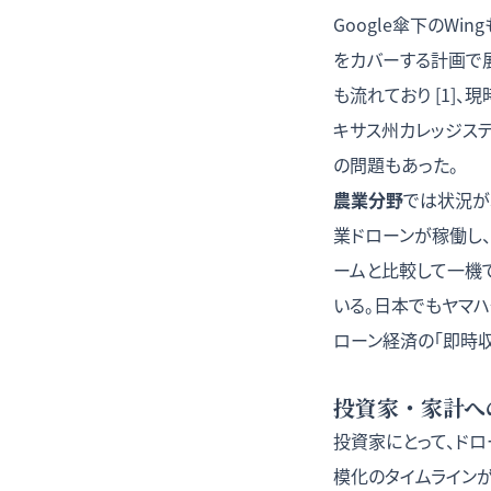
Google傘下のWin
をカバーする計画で展開
も流れており [1]、
キサス州カレッジス
の問題もあった。
農業分野
では状況が
業ドローンが稼働し
ームと比較して一機
いる。日本でもヤマ
ローン経済の「即時収益
投資家・家計へ
投資家にとって、ド
模化のタイムラインが