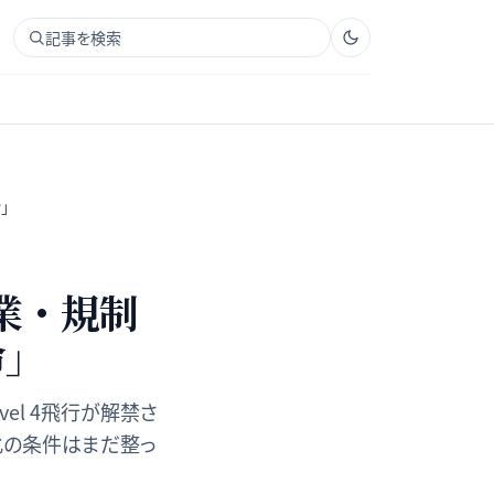
記事を検索
」
業・規制
命」
vel 4飛行が解禁さ
業化の条件はまだ整っ