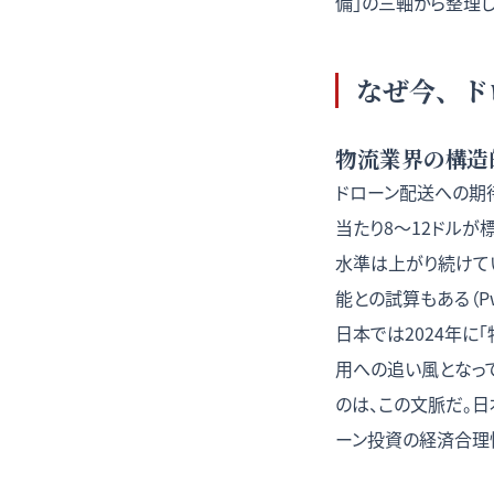
備」の三軸から整理
なぜ今、ド
物流業界の構造
ドローン配送への期待
当たり8〜12ドル
水準は上がり続けて
能との試算もある（Pw
日本では2024年に
用への追い風となっ
のは、この文脈だ。
日
ーン投資の経済合理