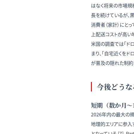
はなく将来の市場規模へ
長を続けているが、
消費者（家計）にと
上配送コストが高い
米国の調査では「ドロ
まり、「自宅近くをド
が普及の隠れた制約
今後どうな
短期（数か月〜
2026年内の最大の
地理的エリアに参入
となっている [7]