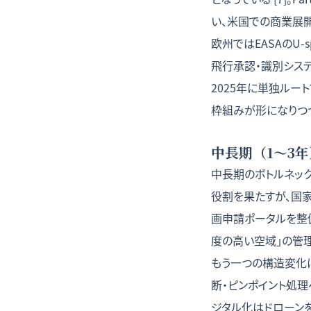
い、米国での商業展
欧州ではEASAのU-
飛行承認・識別シス
2025年に単独ルー
枠組みが形になりつ
中長期（1〜3
中長期のボトルネック
役割を果たすが、国家
画申請ポータルを整備
度の高い空域」の管
もう一つの構造変化
断・ピンポイント処理
ジタル化はドローン