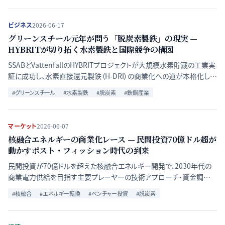
ビジネス
2026-06-17
グリーンスチール元年が問う「脱炭素製鉄」の現実 —
HYBRITが切り拓く水素製鉄と国際競争の構図
SSABとVattenfallのHYBRITプロジェクトが大規模水素貯蔵の工業実
証に成功し、水素直接還元製鉄（H-DRI）の商業化への道が本格化して
いる。IEAデータで現状と課題を時系列で整理し、欧州・日本・韓国の競
#
グリーンスチール
#
水素製鉄
#
脱炭素
#
鉄鋼産業
争戦略を解説する。
マーケット
2026-06-07
核融合エネルギーの商業化レース — 民間投資70億ドル超が
動かすポスト・フィッション時代の到来
民間投資が70億ドルを超えた核融合エネルギー開発で、2030年代の
商業電力供給を目指す主要プレーヤーの技術アプローチ・資金調達・
タイムラインが出そろった。主要4企業の比較と政府プログラムとの競
#
核融合
#
エネルギー転換
#
ベンチャー投資
#
脱炭素
合を解説する。