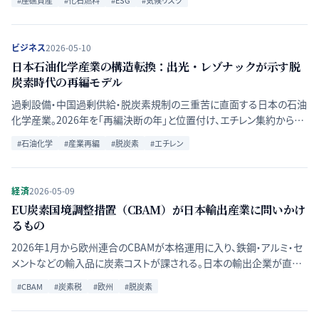
#
座礁資産
#
化石燃料
#
ESG
#
気候リスク
が価格に織り込まれない構造的理由を論じる。
ビジネス
2026-05-10
日本石油化学産業の構造転換：出光・レゾナックが示す脱
炭素時代の再編モデル
過剰設備・中国過剰供給・脱炭素規制の三重苦に直面する日本の石油
化学産業。2026年を「再編決断の年」と位置付け、エチレン集約から新
素材特化まで各社が選択した生き残り戦略を分析する。
#
石油化学
#
産業再編
#
脱炭素
#
エチレン
経済
2026-05-09
EU炭素国境調整措置（CBAM）が日本輸出産業に問いかけ
るもの
2026年1月から欧州連合のCBAMが本格運用に入り、鉄鋼・アルミ・セ
メントなどの輸入品に炭素コストが課される。日本の輸出企業が直面
する財務的影響と、脱炭素競争の新局面を整理する。
#
CBAM
#
炭素税
#
欧州
#
脱炭素