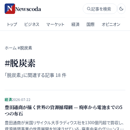
Newscoda
記事を検索
トップ
ビジネス
マーケット
経済
国際
オピニオン
ホーム
/
#脱炭素
#
脱炭素
「
脱炭素
」に関連する記事
18
件
経済
2026-07-22
豊田通商が描く世界の資源循環網 — 廃車から電池までの5
つの布石
豊田通商が米国リサイクル大手ラディウス社を1300億円超で買収し、
資源循環事業の世界展開を加速させている。廃車由来のグリーンスチ