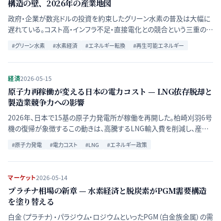
構造の壁、2026年の産業地図
政府・企業が数兆ドルの投資を約束したグリーン水素の普及は大幅に
遅れている。コスト高・インフラ不足・直接電化との競合という三重の壁
が水素経済の実現を制約する構造を、IEA・各社動向から検証する。
#
グリーン水素
#
水素経済
#
エネルギー転換
#
再生可能エネルギー
経済
2026-05-15
原子力再稼働が変える日本の電力コスト — LNG依存脱却と
製造業競争力への影響
2026年、日本で15基の原子力発電所が稼働を再開した。柏崎刈羽6号
機の復帰が象徴するこの動きは、高騰するLNG輸入費を削減し、産業
用電力コストを抑制する可能性を持つ。経済的インパクトと今後の課
#
原子力発電
#
電力コスト
#
LNG
#
エネルギー政策
題を多角的に分析する。
マーケット
2026-05-14
プラチナ相場の新章 — 水素経済と脱炭素がPGM需要構造
を塗り替える
白金（プラチナ）・パラジウム・ロジウムといったPGM（白金族金属）の需