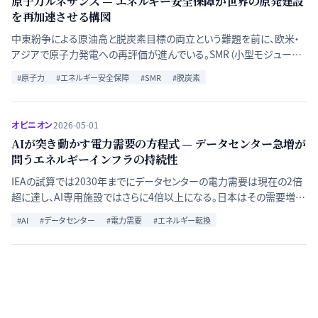
原子力ルネサンス — エネルギー安全保障が世界の原発建設
を再加速させる構図
中東紛争による原油高と脱炭素目標の両立という難題を前に、欧米・
アジアで原子力発電への再評価が進んでいる。SMR（小型モジュール
炉）技術の進展、各国の政策転換、そして建設コスト問題を整理する。
#
原子力
#
エネルギー安全保障
#
SMR
#
脱炭素
オピニオン
2026-05-01
AIが突き動かす電力需要の方程式 — データセンター急増が
問うエネルギーインフラの持続性
IEAの試算では2030年までにデータセンターの電力需要は現在の2倍
超に達し、AI専用施設ではさらに4倍以上になる。日本はその需要増の
半分以上をデータセンターが占めるとされ、電力・脱炭素・立地の問題
#
AI
#
データセンター
#
電力需要
#
エネルギー転換
が交差する。