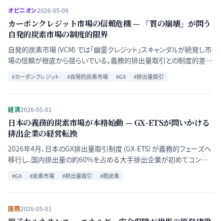
オピニオン
2026-05-09
カーボンクレジット市場の信頼危機 — 「質の崩壊」が問う
自発的炭素市場の制度的限界
自発的炭素市場（VCM）では「幽霊クレジット」スキャンダルが続発し市
場の信頼が根底から揺らいでいる。義務的排出量取引との制度的差異
を整理し、カーボンクレジットが脱炭素の有効なツールたり得るため
#
カーボンクレジット
#
自発的炭素市場
#
GX
#
排出量取引
の条件を論じる。
経済
2026-05-01
日本の義務的炭素市場が本格始動 — GX-ETSが問いかける
排出企業の経営転換
2026年4月、日本のGX排出量取引制度（GX-ETS）が義務的フェーズへ
移行し、国内排出量の約60%を占める大手排出企業が初めてコンプラ
イアンス対象となった。炭素価格水準の課題と脱炭素への影響を検証
#
GX
#
炭素市場
#
排出量取引
#
脱炭素
する。
国際
2026-05-01