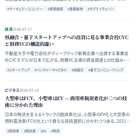
ール供給から電池リサイクルまで、5つの取り組みを整理する。
#
サーキュラーエコノミー
#
資源循環
#
重要鉱物
#
サプライチェーン
経済
2026-07-17
核融合・量子スタートアップへの出資に見る事業会社CVC
と財務VCの構造的違い
不動産大手や電力会社がディープテック新興企業へ出資する事業会
社CVCモデルが日本で広がる。財務VC主導の資金調達との仕組み・リ
スクリターン構造の違いを比較分析する。
#
スタートアップ
#
ベンチャーキャピタル
#
核融合
#
量子コンピューティング
ビジネス
2026-07-13
大型車はFCV、小型車はEV — 商用車脱炭素化が二つの技
術に分かれた理由
日本の物流を支えるトラックの脱炭素化は、小型車のEV化と大型車の
燃料電池車(FCV)化という異なる技術選択に分かれつつある。2021年
の政策目標設定から2026年の補助金拡充まで、技術と制度の変遷を
#
商用車
#
脱炭素
#
EV
#
物流
たどる。