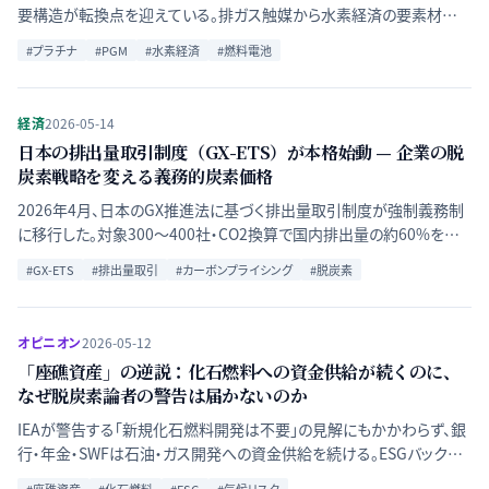
要構造が転換点を迎えている。排ガス触媒から水素経済の要素材へ
——複数のトレンドが交錯するPGM市場の現状と見通しを解説する。
#
プラチナ
#
PGM
#
水素経済
#
燃料電池
経済
2026-05-14
日本の排出量取引制度（GX-ETS）が本格始動 — 企業の脱
炭素戦略を変える義務的炭素価格
2026年4月、日本のGX推進法に基づく排出量取引制度が強制義務制
に移行した。対象300〜400社・CO2換算で国内排出量の約60%をカ
バーする制度の構造と、企業経営・投資に与える影響を解説する。
#
GX-ETS
#
排出量取引
#
カーボンプライシング
#
脱炭素
オピニオン
2026-05-12
「座礁資産」の逆説：化石燃料への資金供給が続くのに、
なぜ脱炭素論者の警告は届かないのか
IEAが警告する「新規化石燃料開発は不要」の見解にもかかわらず、銀
行・年金・SWFは石油・ガス開発への資金供給を続ける。ESGバックラ
ッシュ・エネルギー安全保障論・会計基準の問題から、座礁資産リスク