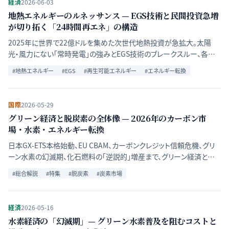
経済
2026-06-03
地熱エネルギーのルネッサンス — EGS技術と民間投資急増
が切り拓く「24時間再エネ」の構造
2025年に世界で22億ドルを集めた次世代地熱投資が急拡大。太陽
光・風力にない「常時発電」の強みとEGS技術のブレークスルー、各国
の現状を多角的に解説する。
#
地熱エネルギー
#
EGS
#
再生可能エネルギー
#
エネルギー転換
国際
2026-05-29
グリーン経済と脱炭素の全体像 — 2026年のカーボン市
場・水素・エネルギー転換
日本GX-ETS本格始動、EU CBAM、カーボンクレジット信頼危機、グリ
ーン水素の幻滅期、化石燃料の「逆説的」増産まで、グリーン経済と脱
炭素を構成する主要論点を俯瞰し、エネルギー転換の現実を整理す
#
総合解説
#
特集
#
脱炭素
#
炭素市場
る。
経済
2026-05-16
水素経済の「幻滅期」— グリーン水素普及を阻むコストと