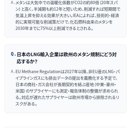
メタンは大気中での温暖化係数がCO2の約80倍（20年スパ
A.
ン）と高く、半減期も約12年と短いため、削減すれば短期間で
気温上昇を抑える効果が大きい。IEAによれば、技術的・経済
的に実現可能な削減策だけで、化石燃料由来のメタンを
2030年までに75%以上削減できるとされる。
日本のLNG輸入企業は欧州のメタン規制にどう対
Q.
応するか？
EU Methane Regulationは2027年以降、非EU産のLNG・パ
A.
イプラインガスにも排出データの提出を義務化する予定で、
日本の商社・ガス会社が長期契約を結ぶ産地（中東・豪州・
米国）のサプライヤーにも測定・報告体制の整備が求められ
る。対応が遅れたサプライヤーは欧州市場から排除されるリ
スクがある。