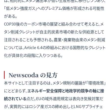
は、相対的にメタン漏出率が低い生産形態に移行しつつあり、
「低メタン強度ガス」へのプレミアム価格が形成される可能性
がある。
COP30後のカーボン市場の展望
と組み合わせて考えると、メ
タン削減クレジットが自主的炭素市場の新たな供給源として
注目されることも予想される。農業・廃棄物由来のメタン削減
については、Article 6.4の枠組みにおける国際的なクレジット
化が具体化の段階に入りつつある。
Newscoda の見方
本サイトとして注目するのは、メタン規制の議論が「環境政策」
にとどまらず、
エネルギー安全保障と地政学的競争の軸に接
続されている
点だ。EUの域外適用規定は表向き気候対策だ
が、実質的にはロシア産ガスの締め出しとLNGサプライチェ