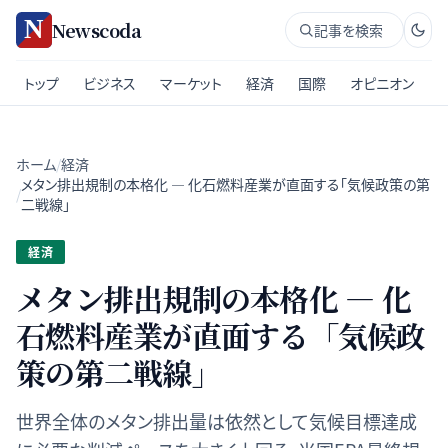
Newscoda
記事を検索
トップ
ビジネス
マーケット
経済
国際
オピニオン
ホーム
/
経済
メタン排出規制の本格化 — 化石燃料産業が直面する「気候政策の第
/
二戦線」
経済
メタン排出規制の本格化 — 化
石燃料産業が直面する「気候政
策の第二戦線」
世界全体のメタン排出量は依然として気候目標達成