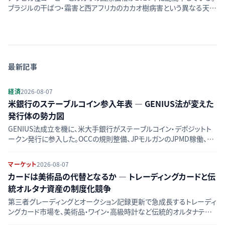
ブラジルの干ばつ・霜害と西アフリカのカカオ樹病害という異なる天候
リスクが、生産構造・先物市場・企業の価格転嫁を通じてどう波及する
かを比較する。
最新記事
経済
2026-08-07
米銀行のステーブルコイン参入年表 — GENIUS法が変えた
発行体の勢力図
GENIUS法成立を機に、米大手銀行がステーブルコイン・デポジットト
ークン発行に参入した。OCCの規則整備、JPモルガンのJPMD稼働、銀
行連合ZLUSDの動きを時系列で整理し、競合図の変化をたどる。
マーケット
2026-08-07
カードは美術品の代替となるか — トレーディングカードと伝
統オルタナ資産の制度化競争
第三者グレーディングとオークション記録更新で急成長するトレーディ
ングカード市場を、美術品・ワイン・高級時計など伝統的オルタナティブ
資産と比較し、流動性・価格透明性・リスクの違いを検証する。