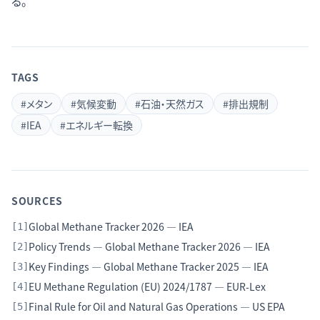
る。
TAGS
#
メタン
#
気候変動
#
石油・天然ガス
#
排出規制
#
IEA
#
エネルギー転換
SOURCES
Global Methane Tracker 2026 — IEA
[
1
]
Policy Trends — Global Methane Tracker 2026 — IEA
[
2
]
Key Findings — Global Methane Tracker 2025 — IEA
[
3
]
EU Methane Regulation (EU) 2024/1787 — EUR-Lex
[
4
]
Final Rule for Oil and Natural Gas Operations — US EPA
[
5
]