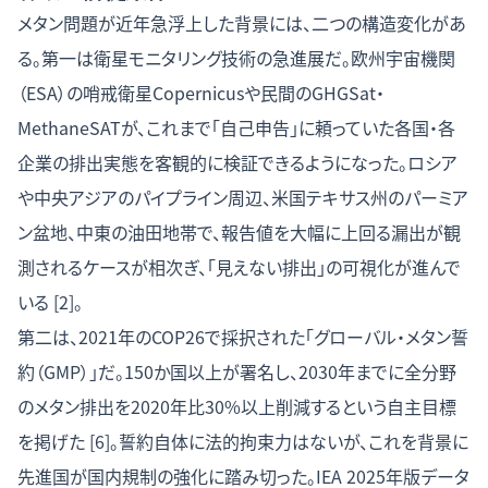
メタン問題が近年急浮上した背景には、二つの構造変化があ
る。第一は衛星モニタリング技術の急進展だ。欧州宇宙機関
（ESA）の哨戒衛星Copernicusや民間のGHGSat・
MethaneSATが、これまで「自己申告」に頼っていた各国・各
企業の排出実態を客観的に検証できるようになった。ロシア
や中央アジアのパイプライン周辺、米国テキサス州のパーミア
ン盆地、中東の油田地帯で、報告値を大幅に上回る漏出が観
測されるケースが相次ぎ、「見えない排出」の可視化が進んで
いる [2]。
第二は、2021年のCOP26で採択された「グローバル・メタン誓
約（GMP）」だ。150か国以上が署名し、2030年までに全分野
のメタン排出を2020年比30%以上削減するという自主目標
を掲げた [6]。誓約自体に法的拘束力はないが、これを背景に
先進国が国内規制の強化に踏み切った。IEA 2025年版データ