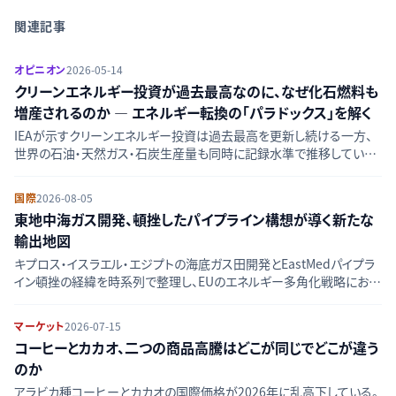
関連記事
オピニオン
2026-05-14
クリーンエネルギー投資が過去最高なのに、なぜ化石燃料も
増産されるのか — エネルギー転換の「パラドックス」を解く
IEAが示すクリーンエネルギー投資は過去最高を更新し続ける一方、
世界の石油・天然ガス・石炭生産量も同時に記録水準で推移している。
この矛盾に見える「エネルギー転換のパラドックス」は何を示している
のか。需要構造・投資ロジック・政策ギャップの三つの軸から、移行の本
国際
2026-08-05
質的な課題を論じる。
東地中海ガス開発、頓挫したパイプライン構想が導く新たな
輸出地図
キプロス・イスラエル・エジプトの海底ガス田開発とEastMedパイプラ
イン頓挫の経緯を時系列で整理し、EUのエネルギー多角化戦略におけ
る東地中海の位置づけを解説する。
マーケット
2026-07-15
コーヒーとカカオ、二つの商品高騰はどこが同じでどこが違う
のか
アラビカ種コーヒーとカカオの国際価格が2026年に乱高下している。