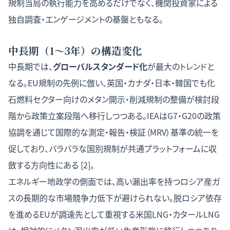
規制当局の執行能力を高めるだけでなく、機関投資家による
独自調査・エンゲージメントの基盤ともなる。
中長期（1〜3年）の構造変化
中長期では、
グローバルスタンダード化
が最大のトレンドと
なる。EU規制の先例に倣い、英国・カナダ・日本・韓国でも化
石燃料セクター向けのメタン開示・削減規制の整備が検討段
階から政策立案段階へ移行しつつある。IEAはG7・G20の政策
協調を通じて国際的な測定・報告・検証（MRV）基準の統一を
促しており、バラバラな国別規制が共通プラットフォームに収
斂する方向性にある [2]。
エネルギー地政学の側面では、高い漏出率を持つロシア産ガ
スの長期的な市場競争力低下が避けられない。脱ロシア依存
を進めるEUが調達先として重視する米国LNG・カタールLNG