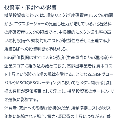
投資家・家計への影響
機関投資家にとっては、規制リスクと「座礁資産」リスクの両面
から、エクスポージャーの見直し圧力が増している。
化石燃料
の座礁資産リスク
の観点では、中長期的にメタン漏出率の高
い老朽設備や、規制対応コストが収益性を著しく圧迫する小
規模E&Pへの投資判断が問われる。
ESG評価機関はすでにメタン強度（生産量当たりの漏出率）を
企業スコアに組み込み始めており、高排出事業者は資本コス
ト上昇という形で市場の規律を受けることになる。S&Pグロー
バルやMSCIのESGレーティングにおいてもメタン開示・削減目
標の有無が評価項目として浮上し、機関投資家のポートフォリ
オ選択に影響する。
消費者・家計への影響は間接的だが、規制準拠コストがガス
価格に転嫁される場合、電力・暖房費の上昇につながる可能