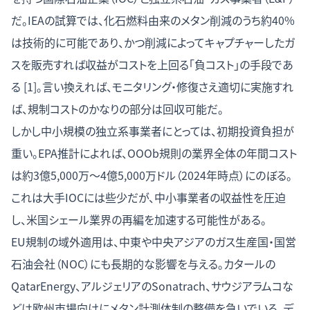
だ。IEAの試算では、化石燃料由来のメタン削減のうち約40%
は技術的に可能であり、かつ削減によってキャプチャーしたガ
スを販売すれば収益がコストを上回る「負コスト」の手段であ
る [1]。言い換えれば、モニタリング・修復さえ適切に実施すれ
ば、規制コストのかなりの部分は回収可能だ。
しかし中小規模の独立系事業者にとっては、初期投資負担が
重い。EPA推計によれば、OOOb規則の業界全体の年間コスト
は約3億5,000万〜4億5,000万ドル（2024年時点）にのぼる。
これは大手IOCには些少だが、中小事業者の収益性を圧迫
し、米国シェール業界の再編を加速する可能性がある。
EU規制の域外適用は、中東や中央アジアのガス生産国・国営
石油会社（NOC）にも長期的な影響を与える。カタールの
QatarEnergy、アルジェリアのSonatrach、サウジアラムコな
どは欧州市場向けにメタン計測体制の整備を急いでいる。デ