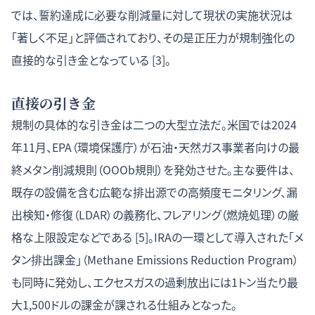
では、誓約達成に必要な削減量に対して現状の実施状況は
「著しく不足」と評価されており、その是正圧力が規制強化の
直接的な引き金となっている [3]。
直接の引き金
規制の具体的な引き金は二つの大型立法だ。米国では2024
年11月、EPA（環境保護庁）が石油・天然ガス事業者向けの最
終メタン削減規則（OOOb規則）を発効させた。主な要件は、
既存の設備を含む広範な排出源での高頻度モニタリング、漏
出検知・修復（LDAR）の義務化、フレアリング（燃焼処理）の厳
格な上限設定などである [5]。IRAの一環として導入された「メ
タン排出課金」（Methane Emissions Reduction Program）
も同時に発効し、エクセスガスの過剰放出には1トン当たり最
大1,500ドルの課金が課される仕組みとなった。