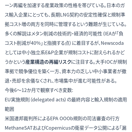
ーン再編を加速する産業政策の性格を帯びている。日本のガ
ス輸入企業にとっても、長期LNG契約の安定性確保と規制準
拠コスト増の両方を同時に管理するという難題が生じている。
多くの解説はメタン削減の技術的・経済的可能性（IEAが「負
コスト削減が40%」と指摘する点）に着目するが、Newscoda
としては中小独立系E&P企業が規制コストに耐えられるかど
うかという
産業構造の再編リスク
に注目する。大手IOCが規制
準拠で競争優位を築く一方、資本力の乏しい中小事業者が撤
退・売却を余儀なくされ、市場集中が進む可能性がある。
今後6〜12か月で観察すべき変数:
EU実施規則（delegated acts）の最終内容と輸入規制の適用
範囲
米国連邦裁判所によるEPA OOOb規則の司法審査の行方
MethaneSATおよびCopernicusの衛星データ公開による「漏