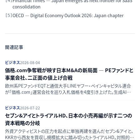
Financial Times — Japan emerges as next frontier for SaaS
[
4
]
consolidation
OECD — Digital Economy Outlook 2026: Japan chapter
[
5
]
関連記事
ビジネス
2026-08-04
価格.com争奪戦が映す日本M&Aの新局面 — PEファンドと
事業会社、二正面の値上げ合戦
欧州系PEファンドEQTと通信大手LINEヤフー・ベインキャピタル連合
が「価格.com」運営会社を巡り入札価格を4度引き上げた。生成AIが
揺るがす検索流入依存モデルと日本のM&A規律の実効性を読み解く。
ビジネス
2026-07-22
セブン&アイとトライアルHD、日本の小売再編が示す二つの
資本戦略の分岐
外資アクティビストの圧力を起点に単独再建を選んだセブン&アイと、
KKRから西友を買収し規模拡大に踏み切ったトライアルHD。対照的な