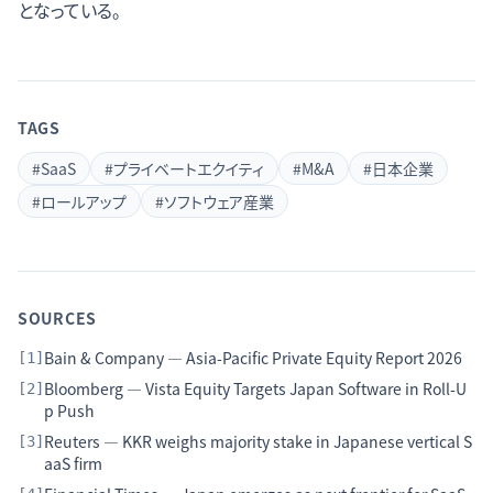
となっている。
TAGS
#
SaaS
#
プライベートエクイティ
#
M&A
#
日本企業
#
ロールアップ
#
ソフトウェア産業
SOURCES
Bain & Company — Asia-Pacific Private Equity Report 2026
[
1
]
Bloomberg — Vista Equity Targets Japan Software in Roll-U
[
2
]
p Push
Reuters — KKR weighs majority stake in Japanese vertical S
[
3
]
aaS firm