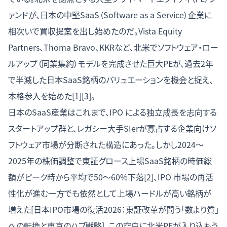
ァンドが、日本の中堅SaaS（Software as a Service）企業に
相次いで買収提案を出し始めたのだ。Vista Equity
Partners、Thoma Bravo、KKRなど、北米でソフトウェア・ロー
ルアップ（同業集約）モデルを完成させた巨大PEが、過去2年
で半減した日本SaaS銘柄のバリュエーションを機会と捉え、
本格参入を始めた[1][3]。
日本のSaaS産業はこれまで、IPO による独立成長を志向する
スタートアップ群と、レガシー大手SIerが寡占する企業向けソ
フトウェア市場が分断された構造にあった。しかし2024〜
2025年の株価調整で東証グロース上場SaaS銘柄の時価総
額がピーク時から平均で50〜60%下落[2]、IPO 市場の再活
性化が進む一方でも依然として上場ハードルが高い銘柄が
増えた[
日本IPO市場の復活2026：東証改革が問う「数より質」
への転換と東京のハブ戦略
]。この空白に北米PEが入り込もう