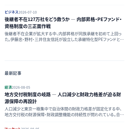
二つの資本戦略から日本小売業の再編構造を読み解く。
ビジネス
2026-07-10
後継者不在127万社をどう救うか — 内部昇格・PEファンド・
資格制度の三正面作戦
後継者不在企業が拡大する中、内部昇格が同族承継を初めて上回っ
た。伊藤忠・野村・三井住友信託が設立した承継特化型PEファンドと、
中小企業庁が進めるM&A仲介の資格制度化という二つの制度的処方
箋の実効性を検証する。
最新記事
経済
2026-08-05
地方交付税制度の岐路 — 人口減少と財政力格差が迫る財
源保障の再設計
人口減少と東京一極集中で自治体間の財政力格差が固定化する中、
地方交付税の財源保障・財政調整機能の持続性が問われている。合併
算定替の終了や制度見直し論点を整理する。
マーケット
2026-08-05