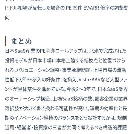
円ドル相場が反転した場合の PE 案件 EV/ARR 倍率の調整動
向
まとめ
日本SaaS産業のPE主導ロールアップは、北米で完成された
投資モデルが日本市場に本格上陸する転換点と位置づけら
れる。バリュエーション調整・事業承継問題・上場市場の流動
性低下が「PE参入の好条件」を揃え、Vista・KKRなど大型ファ
ンドが具体案件を進めている。今後2〜3年で、日本SaaS業界
のオーナーシップ構造、上場SaaS銘柄の数、顧客企業の業界
選択肢が大きく書き換わる可能性が高い。短期の効率化と長
期のイノベーション維持のバランスをどう設計するかは、規制
当局・経営者・投資家の三者が共同で考えるべき構造的課題