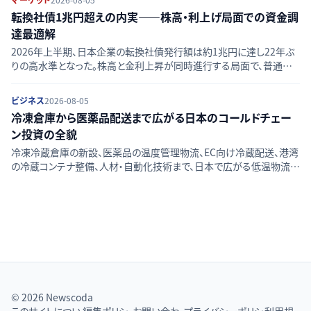
転換社債1兆円超えの内実——株高・利上げ局面での資金調
達最適解
2026年上半期、日本企業の転換社債発行額は約1兆円に達し22年ぶ
りの高水準となった。株高と金利上昇が同時進行する局面で、普通社
債・エクイティ調達と比べ転換社債が選好される構造的背景を比較整
理する。
ビジネス
2026-08-05
冷凍倉庫から医薬品配送まで広がる日本のコールドチェー
ン投資の全貌
冷凍冷蔵倉庫の新設、医薬品の温度管理物流、EC向け冷蔵配送、港湾
の冷蔵コンテナ整備、人材・自動化技術まで、日本で広がる低温物流
（コールドチェーン）投資の実態と分野ごとの課題を整理して解説する。
© 2026 Newscoda