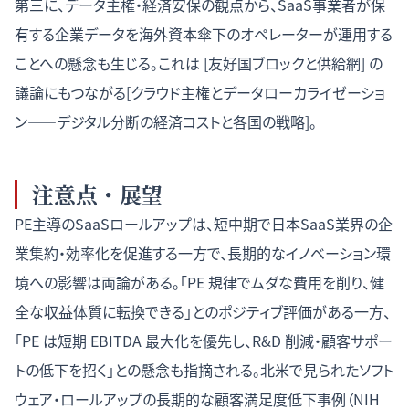
第三に、データ主権・経済安保の観点から、SaaS事業者が保
有する企業データを海外資本傘下のオペレーターが運用する
ことへの懸念も生じる。これは [友好国ブロックと供給網] の
議論にもつながる[
クラウド主権とデータローカライゼーショ
ン――デジタル分断の経済コストと各国の戦略
]。
注意点・展望
PE主導のSaaSロールアップは、短中期で日本SaaS業界の企
業集約・効率化を促進する一方で、長期的なイノベーション環
境への影響は両論がある。「PE 規律でムダな費用を削り、健
全な収益体質に転換できる」とのポジティブ評価がある一方、
「PE は短期 EBITDA 最大化を優先し、R&D 削減・顧客サポー
トの低下を招く」との懸念も指摘される。北米で見られたソフト
ウェア・ロールアップの長期的な顧客満足度低下事例（NIH