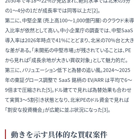
2030年で年18〜22%が見込まれ、絶対水準では北米の3分
の1〜4分の1だが成長率では同等以上だ[2]。
第二に、中堅企業（売上高100〜1,000億円層）のクラウド未導
入比率が依然として高い。中小企業庁の調査では、中堅SaaS
導入率は2026年時点で41%にとどまり、北米の70%台と大き
な差がある。「未開拓の中堅市場」が残されていることは、PE
から見れば「成長余地が大きい買収対象」として魅力的だ。
第三に、バリュエーション低下と為替の追い風。2024〜2025
年の東証グロース調整で SaaS 銘柄の EV/ARR は平均で6〜
9倍まで圧縮された[5]。ドル建てで見れば為替効果も合わせ
て実質3〜5割引き状態となり、北米PEのドル資金で見れば
「割安な投資機会」が広範に並ぶ状況になった[3]。
動きを示す具体的な買収案件