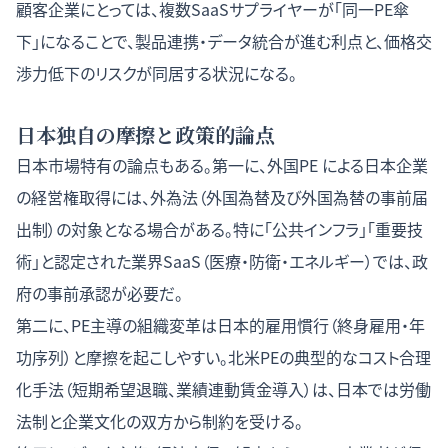
顧客企業にとっては、複数SaaSサプライヤーが「同一PE傘
下」になることで、製品連携・データ統合が進む利点と、価格交
渉力低下のリスクが同居する状況になる。
日本独自の摩擦と政策的論点
日本市場特有の論点もある。第一に、外国PE による日本企業
の経営権取得には、外為法（外国為替及び外国為替の事前届
出制）の対象となる場合がある。特に「公共インフラ」「重要技
術」と認定された業界SaaS（医療・防衛・エネルギー）では、政
府の事前承認が必要だ。
第二に、PE主導の組織変革は日本的雇用慣行（終身雇用・年
功序列）と摩擦を起こしやすい。北米PEの典型的なコスト合理
化手法（短期希望退職、業績連動賃金導入）は、日本では労働
法制と企業文化の双方から制約を受ける。