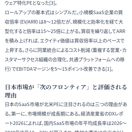
ウェア特化PEとなった[3]。
ロールアップの基本式はシンプルだ。小規模SaaS企業の買
収倍率（EV/ARR）は8〜12倍だが、規模化と効率化を経て大
型化すると倍率は15〜25倍に上がる。買収を繰り返してARR
を積み上げれば、エクイティ価値は買収倍率以上のペースで
上昇する。さらに同業統合によるコスト削減（重複する営業・カ
スタマーサクセス組織の合理化、共通プラットフォームへの移
行）でEBITDAマージンを5〜15ポイント改善できる[1]。
日本市場が「次のフロンティア」と評価される
理由
日本のSaaS市場が北米PEに注目されるのは三つの理由があ
る。第一に、市場規模が成長期にある。経済産業省のDXレポ
ート2026によれば、国内SaaS市場の年平均成長率は2026〜