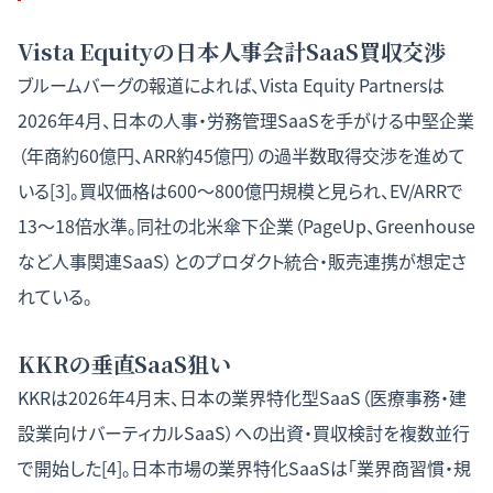
Vista Equityの日本人事会計SaaS買収交渉
ブルームバーグの報道によれば、Vista Equity Partnersは
2026年4月、日本の人事・労務管理SaaSを手がける中堅企業
（年商約60億円、ARR約45億円）の過半数取得交渉を進めて
いる[3]。買収価格は600〜800億円規模と見られ、EV/ARRで
13〜18倍水準。同社の北米傘下企業（PageUp、Greenhouse
など人事関連SaaS）とのプロダクト統合・販売連携が想定さ
れている。
KKRの垂直SaaS狙い
KKRは2026年4月末、日本の業界特化型SaaS（医療事務・建
設業向けバーティカルSaaS）への出資・買収検討を複数並行
で開始した[4]。日本市場の業界特化SaaSは「業界商習慣・規