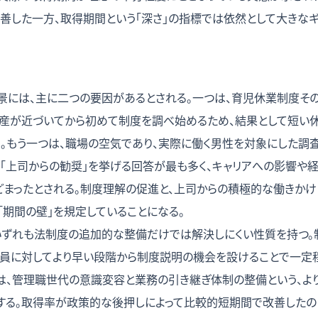
善した一方、取得期間という「深さ」の指標では依然として大きなギ
背景には、主に二つの要因があるとされる。一つは、育児休業制度そ
出産が近づいてから初めて制度を調べ始めるため、結果として短い
る。もう一つは、職場の空気であり、実際に働く男性を対象にした調
て「上司からの勧奨」を挙げる回答が最も多く、キャリアへの影響や
どまったとされる。制度理解の促進と、上司からの積極的な働きかけ
「期間の壁」を規定していることになる。
いずれも法制度の追加的な整備だけでは解決しにくい性質を持つ。
員に対してより早い段階から制度説明の機会を設けることで一定
は、管理職世代の意識変容と業務の引き継ぎ体制の整備という、よ
する。取得率が政策的な後押しによって比較的短期間で改善したの