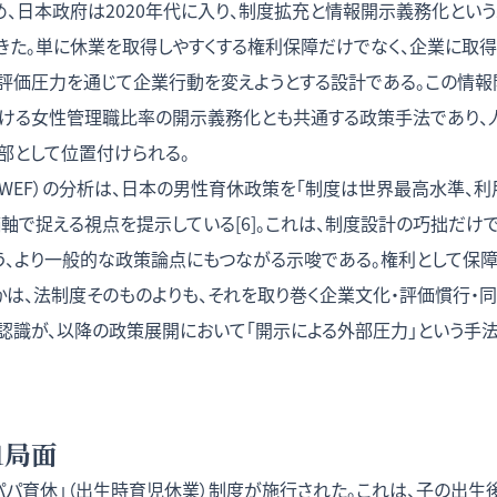
め、日本政府は2020年代に入り、制度拡充と情報開示義務化とい
きた。単に休業を取得しやすくする権利保障だけでなく、企業に取
の評価圧力を通じて企業行動を変えようとする設計である。この情報
ける女性管理職比率の開示義務化とも共通する政策手法であり、
部として位置付けられる。
（WEF）の分析は、日本の男性育休政策を「制度は世界最高水準、
価軸で捉える視点を提示している[6]。これは、制度設計の巧拙だ
う、より一般的な政策論点にもつながる示唆である。権利として保
かは、法制度そのものよりも、それを取り巻く企業文化・評価慣行・
の認識が、以降の政策展開において「開示による外部圧力」という手
第1局面
産後パパ育休」（出生時育児休業）制度が施行された。これは、子の出生