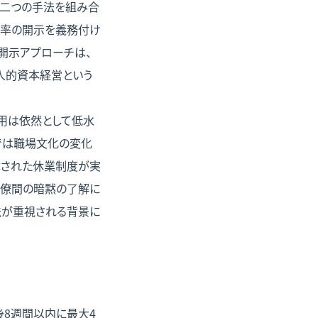
う二つの手法を組み合
得率の開示を義務付け
開示アプローチは、
人的資本経営という
利用は依然として低水
けでは職場文化の変化
障された休業制度が実
同僚間の暗黙の了解に
法が重視される背景に
後8週間以内に最大4