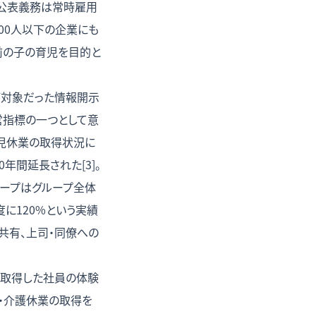
の公表義務は常時雇用
000人以下の企業にも
前の子の育児を目的と
が対象だった情報開示
営指標の一つとして意
児休業の取得状況に
年間延長された[3]。
ループはグループ全体
に120%という実績
共有、上司・同僚への
に取得した社員の体験
・介護休業の取得を