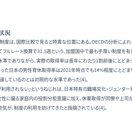
状況
制度は、国際比較で見ると特異な位置にある。OECDの分析によれ
フルレート換算で31.1週という、加盟国中で最も手厚い制度を有し
水準でありながら、実際の取得率は長年にわたり1割前後にとどまって
%だった日本の男性育休取得率は2021年時点でも14%程度にとどま
達しているのとは対照的な水準であった[4]。
が利用されない」というねじれは、日本特有の職場文化・ジェンダー
女性に偏る家庭内の役割分担意識に加え、休業取得が同僚や上司
気が、制度の利用を妨げてきたと指摘されている[4]。