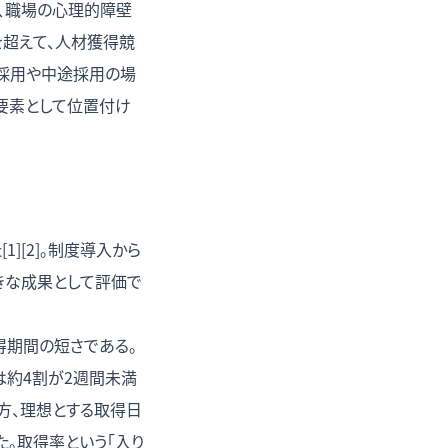
、職場の心理的障壁
を超えて、人材獲得競
採用や中途採用の場
要素として位置付け
][2]。制度導入から
きな成果として評価で
得期間の短さである。
は約4割が2週間未満
一方、理想とする取得日
た。取得率という「入り