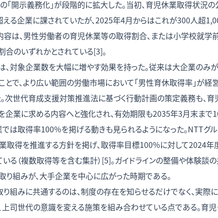
率の「開示義務化」が段階的に拡大した。当初、育児休業取得状況
超える企業に課されていたが、2025年4月からはこれが300人超1,
公表内容は、男性労働者の育児休業等の取得割合、または小学校就学
合のいずれかとされている[3]。
は、対象企業数を大幅に増やす効果を持った。従来は大企業のみ
ことで、より広い範囲の労働市場において「男性育休取得率」が経
た。次世代育成支援対策推進法に基づく行動計画の策定義務も、育
企業に求める内容へと強化され、有効期限も2035年3月末まで10
では取得率100%を掲げる動きも見られるようになった。NTTグ
取得を推進する方針を掲げ、取得率目標100%に対して2024年度
いる（複数取得等を含む集計）[5]。ガイドラインの整備や体験談の
取り組みが、大手企業を中心に広がった時期である。
取り組みに共通するのは、制度の存在を知らせるだけでなく、実際
、上司世代の意識を変える施策を組み合わせている点である。育児