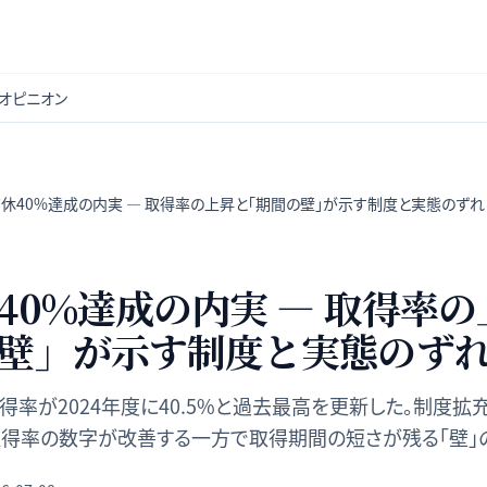
オピニオン
休40%達成の内実 — 取得率の上昇と「期間の壁」が示す制度と実態のずれ
40%達成の内実 — 取得率
壁」が示す制度と実態のず
率が2024年度に40.5%と過去最高を更新した。制度拡
取得率の数字が改善する一方で取得期間の短さが残る「壁」