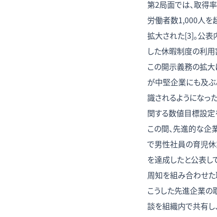
第2局面では、取得
労働者数1,000人を
拡大された[3]。
した休暇制度の利用割
この開示義務の拡大
が中堅企業にも及ぶ
識されるようになっ
関する数値目標設定を
この間、先進的な企業
で男性社員の育児休業
を達成したと公表して
周知を組み合わせた
こうした先進企業の
談を組織内で共有し