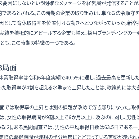
ス要因にしないという明確なメッセージを経営層が発信することが
的であるとされる。この時期の企業の取り組みは、単なる法令順守
因として育休取得率を位置付ける動きへとつながっていった。新卒
実績を積極的にアピールする企業も増え、採用ブランディングの一
とも、この時期の特徴の一つである。
第3局面
休業取得率は令和6年度実績で40.5%に達し、過去最高を更新した[1
だった取得率が4割を超える水準まで上昇したことは、政策的には大
局面では取得率の上昇とは別の課題が改めて浮き彫りになった。取
は、女性の取得期間が9割以上で6か月以上に及ぶのに対し、男性
る[2]。ある民間調査では、男性の平均取得日数は63.5日である
れ、実際の取得期間が理想の半分程度にとどまっている実態が示され