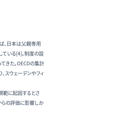
ば、日本は父親専用
ている[4]。制度の設
きた。OECDの集計
り、スウェーデンやフィ
規範に起因するとさ
からの評価に影響しか